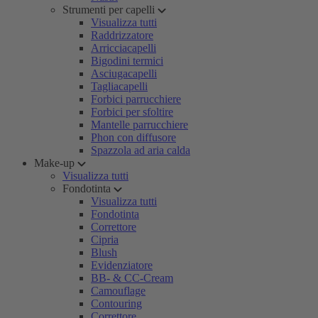
Strumenti per capelli
Visualizza tutti
Raddrizzatore
Arricciacapelli
Bigodini termici
Asciugacapelli
Tagliacapelli
Forbici parrucchiere
Forbici per sfoltire
Mantelle parrucchiere
Phon con diffusore
Spazzola ad aria calda
Make-up
Visualizza tutti
Fondotinta
Visualizza tutti
Fondotinta
Correttore
Cipria
Blush
Evidenziatore
BB- & CC-Cream
Camouflage
Contouring
Correttore