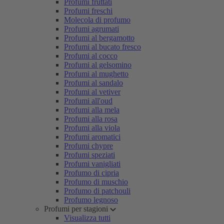
Profumi fruttati
Profumi freschi
Molecola di profumo
Profumi agrumati
Profumi al bergamotto
Profumi al bucato fresco
Profumi al cocco
Profumi al gelsomino
Profumi al mughetto
Profumi al sandalo
Profumi al vetiver
Profumi all'oud
Profumi alla mela
Profumi alla rosa
Profumi alla viola
Profumi aromatici
Profumi chypre
Profumi speziati
Profumi vanigliati
Profumo di cipria
Profumo di muschio
Profumo di patchouli
Profumo legnoso
Profumi per stagioni
Visualizza tutti