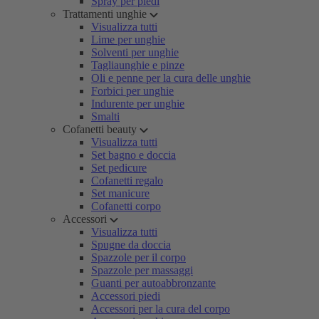
Spray per piedi
Trattamenti unghie
Visualizza tutti
Lime per unghie
Solventi per unghie
Tagliaunghie e pinze
Oli e penne per la cura delle unghie
Forbici per unghie
Indurente per unghie
Smalti
Cofanetti beauty
Visualizza tutti
Set bagno e doccia
Set pedicure
Cofanetti regalo
Set manicure
Cofanetti corpo
Accessori
Visualizza tutti
Spugne da doccia
Spazzole per il corpo
Spazzole per massaggi
Guanti per autoabbronzante
Accessori piedi
Accessori per la cura del corpo