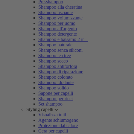
Pre-shampoo
Shampoo alla cheratina
Shampoo lisciante
Shampoo volumizzante
Shampoo per uomo
Shampoo all'argento
Shampoo detergente
Shampoo e balsamo 2 in 1
Shampoo naturale
Shampoo senza siliconi
Shampoo tea tree
Shampoo secco
Shampoo antiforfora
Shampoo di riparazione
Shampoo colorato
Shampoo idratante
Shampoo solido
Sapone per capelli
Shampoo per ricci
Set shampoo
Styling capelli
Visualizza tutti
Agente schiumogeno
Protezione dal calore
Cera per capelli