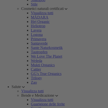
Stile
Cosmetici naturali certificati
Visualizza tutti
MÁDARA
Hej Organic
Heliotrop
Lavera
Logona
Primavera
Santaverde
Sante Naturkosmetik
Tautropfen
We Love The Planet
Weleda
Mukti Organics
Cattier
GG's True Organics
Trilogy
Zao
Salute
Visualizza tutti
Bende e Medicazione
Visualizza tutti
Guarigione delle ferite