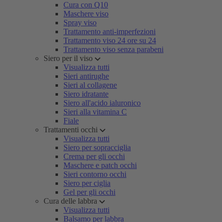
Cura con Q10
Maschere viso
Spray viso
Trattamento anti-imperfezioni
Trattamento viso 24 ore su 24
Trattamento viso senza parabeni
Siero per il viso
Visualizza tutti
Sieri antirughe
Sieri al collagene
Siero idratante
Siero all'acido ialuronico
Sieri alla vitamina C
Fiale
Trattamenti occhi
Visualizza tutti
Siero per sopracciglia
Crema per gli occhi
Maschere e patch occhi
Sieri contorno occhi
Siero per ciglia
Gel per gli occhi
Cura delle labbra
Visualizza tutti
Balsamo per labbra