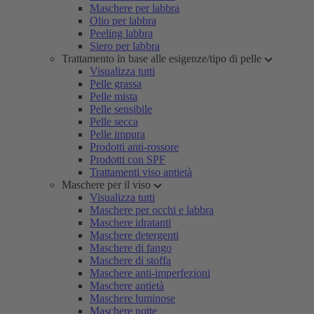
Maschere per labbra
Olio per labbra
Peeling labbra
Siero per labbra
Trattamento in base alle esigenze/tipo di pelle
Visualizza tutti
Pelle grassa
Pelle mista
Pelle sensibile
Pelle secca
Pelle impura
Prodotti anti-rossore
Prodotti con SPF
Trattamenti viso antietà
Maschere per il viso
Visualizza tutti
Maschere per occhi e labbra
Maschere idratanti
Maschere detergenti
Maschere di fango
Maschere di stoffa
Maschere anti-imperfezioni
Maschere antietà
Maschere luminose
Maschere notte