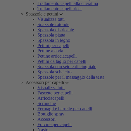
Trattamento capelli alla cheratina
Trattamento capelli ricci
Spazzole e pettini
Visualizza tutti
Spazzole rotonde
Spazzola districante
Spazzola piatta
Spazzola in legno
Pettini per capelli
Pettine a coda
Pettine arricciacapelli
Pettini da taglio per capelli
Spazzola con setole di cinghiale
Spazzola scheletro
Spazzole per il massaggio della testa
Accessori per capelli
Visualizza tutti
Fascette per capelli
Arricciacapelli
Scrunchie
Fermagli e barrette per capelli
Bottiglie spray
Accessori
Forcine per capelli
Nastri