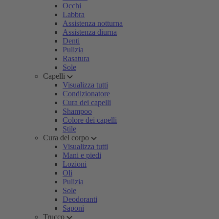
Occhi
Labbra
Assistenza notturna
Assistenza diurna
Denti
Pulizia
Rasatura
Sole
Capelli
Visualizza tutti
Condizionatore
Cura dei capelli
Shampoo
Colore dei capelli
Stile
Cura del corpo
Visualizza tutti
Mani e piedi
Lozioni
Oli
Pulizia
Sole
Deodoranti
Saponi
Trucco