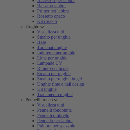
Accessori per labbra
Balsamo labbra
Primer per labbra
Rossetto opaco
Kit rossetti
Unghie
Visualizza tutti
Smalto per unghie
Base
Top coat unghie
Indurente per unghie
Lima per unghie
Lampade UV
Rimuovi cuticole
Smalto per unghie
Smalto per unghie in gel
Unghie finte e nail design
Kit unghie
Trattamento unghie
Pennelli trucco
Visualizza tutti
Pennelli fondotinta
Pennelli ombretto
Pennello per labbra
Pulitore per spazzole