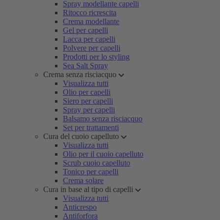
Spray modellante capelli
Ritocco ricrescita
Crema modellante
Gel per capelli
Lacca per capelli
Polvere per capelli
Prodotti per lo styling
Sea Salt Spray
Crema senza risciacquo
Visualizza tutti
Olio per capelli
Siero per capelli
Spray per capelli
Balsamo senza risciacquo
Set per trattamenti
Cura del cuoio capelluto
Visualizza tutti
Olio per il cuoio capelluto
Scrub cuoio capelluto
Tonico per capelli
Crema solare
Cura in base al tipo di capelli
Visualizza tutti
Anticrespo
Antiforfora