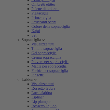
Ombretti glitter
Palette di ombretti
Piegaciglia
Primer ciglia
Struccanti occhi
Colore delle sopracciglia
Kajal
Set
Sopracciglia
Visualizza tutti
Tintura sopracciglia
Gel sopracciglia
Crema sopracciglia
Polvere per sopracciglia
Matite per sopracciglia
Forbici per sopracciglia
Pinzette
Labbra
Visualizza tutti
Rossetto labbra
Lucidalabbra
Lipliner
Lip plumper
Rossetto liquido