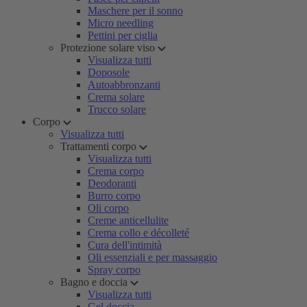
Maschere per il sonno
Micro needling
Pettini per ciglia
Protezione solare viso
Visualizza tutti
Doposole
Autoabbronzanti
Crema solare
Trucco solare
Corpo
Visualizza tutti
Trattamenti corpo
Visualizza tutti
Crema corpo
Deodoranti
Burro corpo
Oli corpo
Creme anticellulite
Crema collo e décolleté
Cura dell'intimità
Oli essenziali e per massaggio
Spray corpo
Bagno e doccia
Visualizza tutti
Gel doccia