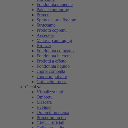
Fondotinta minerale
Palette contouring
Primer
Spray e cipria fissante
Struccante
Prodotti coprenti
Accessori
Make-up anti-aging
Bronzer
Fondotinta compatto
Fondotinta in crema
Prodotti a effetto
Fondotinta liquido
Cipria compatta
Cipria in polvere
Cofanetto trucco
Occhi
Visualizza tutti
Ombretti
Mascara
Eyeliner
Ombretti in crema
Primer ombretto
Ciglia artificiali
Colla per ciglia