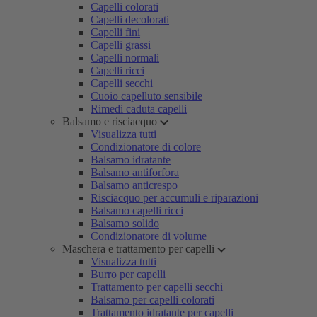
Capelli colorati
Capelli decolorati
Capelli fini
Capelli grassi
Capelli normali
Capelli ricci
Capelli secchi
Cuoio capelluto sensibile
Rimedi caduta capelli
Balsamo e risciacquo
Visualizza tutti
Condizionatore di colore
Balsamo idratante
Balsamo antiforfora
Balsamo anticrespo
Risciacquo per accumuli e riparazioni
Balsamo capelli ricci
Balsamo solido
Condizionatore di volume
Maschera e trattamento per capelli
Visualizza tutti
Burro per capelli
Trattamento per capelli secchi
Balsamo per capelli colorati
Trattamento idratante per capelli