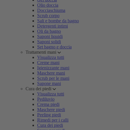
Olio doccia
Docciaschiuma
Scrub corpo
Sali e bombe da bagno
Detergenti intimi
Oli da bagno
Saponi liquidi
Saponi solidi
Set bagno e doccia
Trattamenti mani
Visualizza tutti
Creme mani
Igienizzante mani
Maschere mani
Scrub per le mani
Sapone mani
Cura dei piedi
Visualizza tutti
Pediluvio
Crema piedi
Maschere piedi
Peeling piedi
Rimedi per i calli
Cura dei piedi