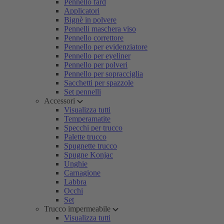
Pennello fard
Applicatori
Bignè in polvere
Pennelli maschera viso
Pennello correttore
Pennello per evidenziatore
Pennello per eyeliner
Pennello per polveri
Pennello per sopracciglia
Sacchetti per spazzole
Set pennelli
Accessori
Visualizza tutti
Temperamatite
Specchi per trucco
Palette trucco
Spugnette trucco
Spugne Konjac
Unghie
Carnagione
Labbra
Occhi
Set
Trucco impermeabile
Visualizza tutti