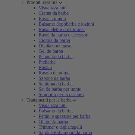
Prodotti rasatura
Visualizza tutti
Crema da barba
Rasoi a umido
Balsamo dopobarba e lozioni
Rasoi elettrico e trimmer
Rasoi da barba e accessori
Ciotola da barba
Depilazione naso
Gel da barba
Pennello da barba
Prebarba
Rasoio
Rasoio da uomo
Sapone da barba
Schiuma da barba
Set da barba per uomo
Supporto per la rasatura
Trattamenti per la barba
Visualizza tutti
Balsamo da barba
Pettini e spazzole per barba
Oli per la barba
Trimmer e tagliacapelli
Sapone e shampoo da barba