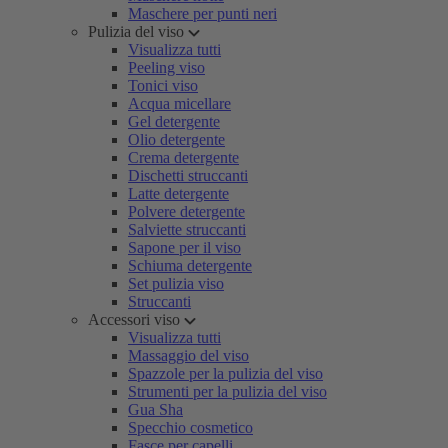
Maschere per punti neri
Pulizia del viso
Visualizza tutti
Peeling viso
Tonici viso
Acqua micellare
Gel detergente
Olio detergente
Crema detergente
Dischetti struccanti
Latte detergente
Polvere detergente
Salviette struccanti
Sapone per il viso
Schiuma detergente
Set pulizia viso
Struccanti
Accessori viso
Visualizza tutti
Massaggio del viso
Spazzole per la pulizia del viso
Strumenti per la pulizia del viso
Gua Sha
Specchio cosmetico
Fasce per capelli