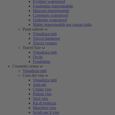
Eyeliner waterproof
Fondotinta impermeabile
Mascara impermeabile
Correttore waterproof
Ombretto waterproof
Matite impermeabili per sopracciglia
Punti salienti
Visualizza tutti
Trucco luminoso
Trucco vegano
Travel Size
Visualizza tutti
Occhi
Fondotinta
Cosmetici uomo
Visualizza tutti
Cura del viso
Visualizza tutti
Anti-età
Creme viso
Pulizia viso
Sieri viso
Kit di bellezza
Maschere viso
Scrub per il viso