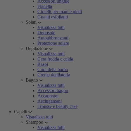
Accessori unghie
Flanella
Gioielli per mani e piedi
Guanti esfolianti
Solari
Visualizza tutti
Doposole
Autoabbronzanti
Protezione solare
Depilazione
Visualizza tutti
Cera fredda e calda
Rasoi
Cura della barba
Crema depilatoria
Bagno
Visualizza tutti
Accessori bagno
Accappatoi
Asciugamani
Trousse e beauty case
Capelli
Visualizza tutti
Shampoo
Visualizza tutti