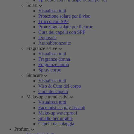
Solari
Visualizza tutti
Protezione solare per il viso
Trucco con SPF
Protezione solare per il corpo
Cura dei capelli con SPF
Doposole
Autoabbronzante
Fragranze estive
Visualizza tutti
Fragranze donna
Fragranze uomo
Spray corpo
Skincare
Visualizza tutti
Viso & Cura del corpo
Cura dei capelli
Make-up e trend estivi
Visualizza tutti
Face mist e spray fissanti
Make-up waterproof
Smalto per unghie
Capelli da spiaggia
Profumi