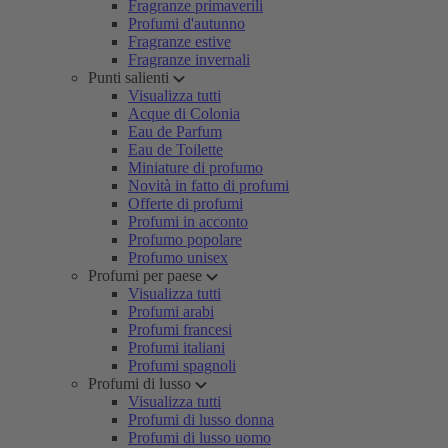
Fragranze primaverili
Profumi d'autunno
Fragranze estive
Fragranze invernali
Punti salienti
Visualizza tutti
Acque di Colonia
Eau de Parfum
Eau de Toilette
Miniature di profumo
Novità in fatto di profumi
Offerte di profumi
Profumi in acconto
Profumo popolare
Profumo unisex
Profumi per paese
Visualizza tutti
Profumi arabi
Profumi francesi
Profumi italiani
Profumi spagnoli
Profumi di lusso
Visualizza tutti
Profumi di lusso donna
Profumi di lusso uomo