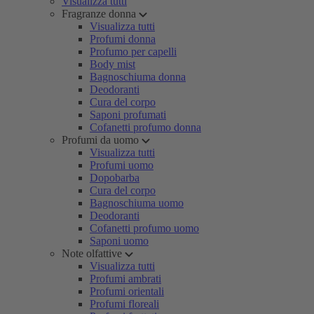
Visualizza tutti
Fragranze donna
Visualizza tutti
Profumi donna
Profumo per capelli
Body mist
Bagnoschiuma donna
Deodoranti
Cura del corpo
Saponi profumati
Cofanetti profumo donna
Profumi da uomo
Visualizza tutti
Profumi uomo
Dopobarba
Cura del corpo
Bagnoschiuma uomo
Deodoranti
Cofanetti profumo uomo
Saponi uomo
Note olfattive
Visualizza tutti
Profumi ambrati
Profumi orientali
Profumi floreali