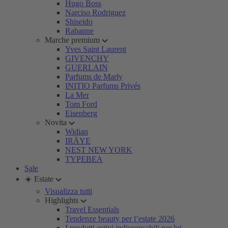
Hugo Boss
Narciso Rodriguez
Shiseido
Rabanne
Marche premium
Yves Saint Laurent
GIVENCHY
GUERLAIN
Parfums de Marly
INITIO Parfums Privés
La Mer
Tom Ford
Eisenberg
Novita
Widian
IRÄYE
NEST NEW YORK
TYPEBEA
Sale
☀️ Estate
Visualizza tutti
Highlights
Travel Essentials
Tendenze beauty per l’estate 2026
I prodotti estivi indispensabili per lui