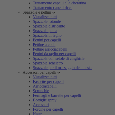
Trattamento capelli alla cheratina
Trattamento capelli ricci
Spazzole e pettini
Visualizza tutti
Spazzole rotonde
Spazzola districante
Spazzola piatta
Spazzola in legno
Pettini per capelli
Pettine a coda
Pettine arricciacapelli
Pettini da taglio per capelli
Spazzola con setole di cinghiale
Spazzola scheletro
Spazzole per il massaggio della testa
Accessori per capelli
Visualizza tutti
Fascette per capelli
Arricciacapelli
Scrunchie
Fermagli e barrette per capelli
Bottiglie spray
Accessori
Forcine per capelli
Nastri