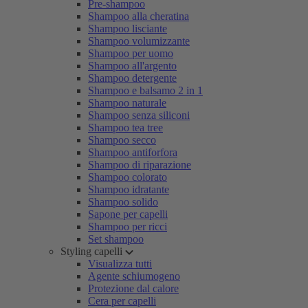
Pre-shampoo
Shampoo alla cheratina
Shampoo lisciante
Shampoo volumizzante
Shampoo per uomo
Shampoo all'argento
Shampoo detergente
Shampoo e balsamo 2 in 1
Shampoo naturale
Shampoo senza siliconi
Shampoo tea tree
Shampoo secco
Shampoo antiforfora
Shampoo di riparazione
Shampoo colorato
Shampoo idratante
Shampoo solido
Sapone per capelli
Shampoo per ricci
Set shampoo
Styling capelli
Visualizza tutti
Agente schiumogeno
Protezione dal calore
Cera per capelli