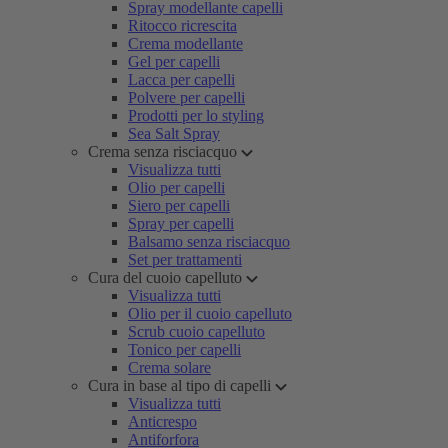
Spray modellante capelli
Ritocco ricrescita
Crema modellante
Gel per capelli
Lacca per capelli
Polvere per capelli
Prodotti per lo styling
Sea Salt Spray
Crema senza risciacquo
Visualizza tutti
Olio per capelli
Siero per capelli
Spray per capelli
Balsamo senza risciacquo
Set per trattamenti
Cura del cuoio capelluto
Visualizza tutti
Olio per il cuoio capelluto
Scrub cuoio capelluto
Tonico per capelli
Crema solare
Cura in base al tipo di capelli
Visualizza tutti
Anticrespo
Antiforfora