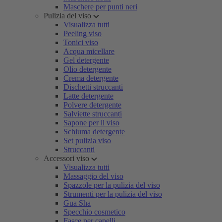
Maschere per punti neri
Pulizia del viso
Visualizza tutti
Peeling viso
Tonici viso
Acqua micellare
Gel detergente
Olio detergente
Crema detergente
Dischetti struccanti
Latte detergente
Polvere detergente
Salviette struccanti
Sapone per il viso
Schiuma detergente
Set pulizia viso
Struccanti
Accessori viso
Visualizza tutti
Massaggio del viso
Spazzole per la pulizia del viso
Strumenti per la pulizia del viso
Gua Sha
Specchio cosmetico
Fasce per capelli