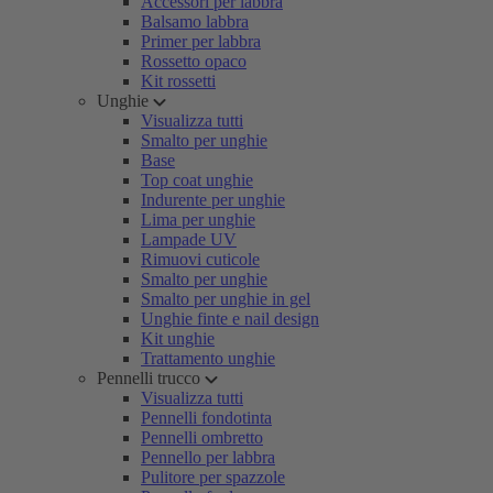
Accessori per labbra
Balsamo labbra
Primer per labbra
Rossetto opaco
Kit rossetti
Unghie
Visualizza tutti
Smalto per unghie
Base
Top coat unghie
Indurente per unghie
Lima per unghie
Lampade UV
Rimuovi cuticole
Smalto per unghie
Smalto per unghie in gel
Unghie finte e nail design
Kit unghie
Trattamento unghie
Pennelli trucco
Visualizza tutti
Pennelli fondotinta
Pennelli ombretto
Pennello per labbra
Pulitore per spazzole