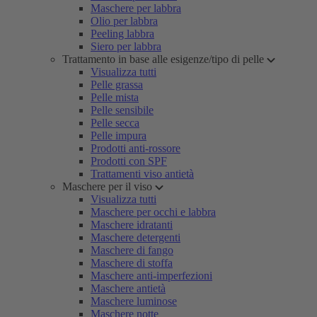
Maschere per labbra
Olio per labbra
Peeling labbra
Siero per labbra
Trattamento in base alle esigenze/tipo di pelle
Visualizza tutti
Pelle grassa
Pelle mista
Pelle sensibile
Pelle secca
Pelle impura
Prodotti anti-rossore
Prodotti con SPF
Trattamenti viso antietà
Maschere per il viso
Visualizza tutti
Maschere per occhi e labbra
Maschere idratanti
Maschere detergenti
Maschere di fango
Maschere di stoffa
Maschere anti-imperfezioni
Maschere antietà
Maschere luminose
Maschere notte