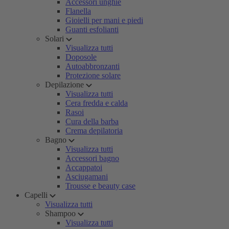
Accessori unghie
Flanella
Gioielli per mani e piedi
Guanti esfolianti
Solari
Visualizza tutti
Doposole
Autoabbronzanti
Protezione solare
Depilazione
Visualizza tutti
Cera fredda e calda
Rasoi
Cura della barba
Crema depilatoria
Bagno
Visualizza tutti
Accessori bagno
Accappatoi
Asciugamani
Trousse e beauty case
Capelli
Visualizza tutti
Shampoo
Visualizza tutti