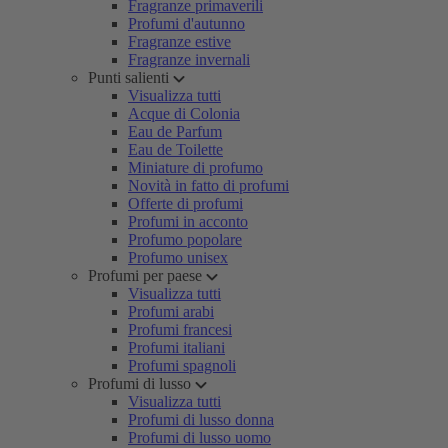
Fragranze primaverili
Profumi d'autunno
Fragranze estive
Fragranze invernali
Punti salienti
Visualizza tutti
Acque di Colonia
Eau de Parfum
Eau de Toilette
Miniature di profumo
Novità in fatto di profumi
Offerte di profumi
Profumi in acconto
Profumo popolare
Profumo unisex
Profumi per paese
Visualizza tutti
Profumi arabi
Profumi francesi
Profumi italiani
Profumi spagnoli
Profumi di lusso
Visualizza tutti
Profumi di lusso donna
Profumi di lusso uomo