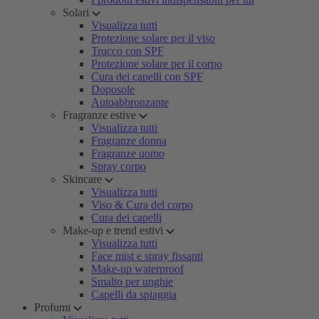
Solari
Visualizza tutti
Protezione solare per il viso
Trucco con SPF
Protezione solare per il corpo
Cura dei capelli con SPF
Doposole
Autoabbronzante
Fragranze estive
Visualizza tutti
Fragranze donna
Fragranze uomo
Spray corpo
Skincare
Visualizza tutti
Viso & Cura del corpo
Cura dei capelli
Make-up e trend estivi
Visualizza tutti
Face mist e spray fissanti
Make-up waterproof
Smalto per unghie
Capelli da spiaggia
Profumi