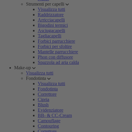
Strumenti per capelli
Visualizza tutti
Raddrizzatore
Arricciacapelli
Bigodini termici
Asciugacapelli
Tagliacapelli
Forbici parrucchiere
Forbici per sfoltire
Mantelle parrucchiere
Phon con diffusore
Spazzola ad aria calda
Make-up
Visualizza tutti
Fondotinta
Visualizza tutti
Fondotinta
Correttore
Cipria
Blush
Evidenziatore
BB- & CC-Cream
Camouflage
Contouring
Correttore