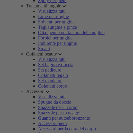
Spray per piedi
Trattamenti unghie
Visualizza tutti
Lime per unghie
Solventi per unghie
Tagliaunghie e pinze
Oli e penne per la cura delle unghie
Forbici per unghie
Indurente per unghie
Smalti
Cofanetti beauty
Visualizza tutti
Set bagno e doccia
Set pedicure
Cofanetti regalo
Set manicure
Cofanetti corpo
Accessori
Visualizza tutti
Spugne da doccia
Spazzole per il corpo
Spazzole per massaggi
Guanti per autoabbronzante
Accessori piedi
Accessori per la cura del corpo