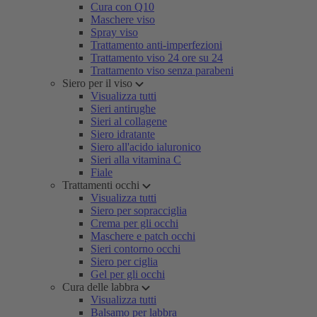
Cura con Q10
Maschere viso
Spray viso
Trattamento anti-imperfezioni
Trattamento viso 24 ore su 24
Trattamento viso senza parabeni
Siero per il viso
Visualizza tutti
Sieri antirughe
Sieri al collagene
Siero idratante
Siero all'acido ialuronico
Sieri alla vitamina C
Fiale
Trattamenti occhi
Visualizza tutti
Siero per sopracciglia
Crema per gli occhi
Maschere e patch occhi
Sieri contorno occhi
Siero per ciglia
Gel per gli occhi
Cura delle labbra
Visualizza tutti
Balsamo per labbra