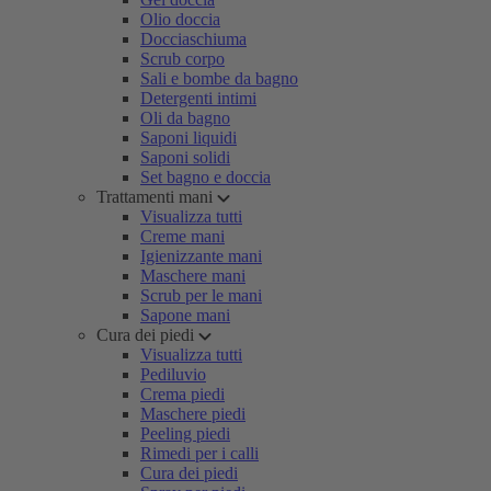
Olio doccia
Docciaschiuma
Scrub corpo
Sali e bombe da bagno
Detergenti intimi
Oli da bagno
Saponi liquidi
Saponi solidi
Set bagno e doccia
Trattamenti mani
Visualizza tutti
Creme mani
Igienizzante mani
Maschere mani
Scrub per le mani
Sapone mani
Cura dei piedi
Visualizza tutti
Pediluvio
Crema piedi
Maschere piedi
Peeling piedi
Rimedi per i calli
Cura dei piedi