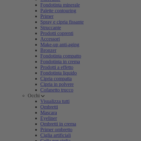
Fondotinta minerale
Palette contouring
Primer
Spray e cipria fissante
Struccante
Prodotti coprenti
Accessori
Make-up anti-aging
Bronzer
Fondotinta compatto
Fondotinta in crema
Prodotti a effetto
Fondotinta liquido
Cipria compatta
Cipria in polvere
Cofanetto trucco
Occhi
Visualizza tutti
Ombretti
Mascara
Eyeliner
Ombretti in crema
Primer ombretto
Ciglia artificiali
Colla per ciglia