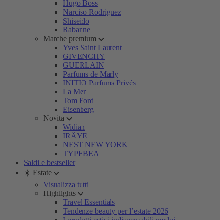
Hugo Boss
Narciso Rodriguez
Shiseido
Rabanne
Marche premium
Yves Saint Laurent
GIVENCHY
GUERLAIN
Parfums de Marly
INITIO Parfums Privés
La Mer
Tom Ford
Eisenberg
Novita
Widian
IRÄYE
NEST NEW YORK
TYPEBEA
Saldi e bestseller
☀️ Estate
Visualizza tutti
Highlights
Travel Essentials
Tendenze beauty per l’estate 2026
I prodotti estivi indispensabili per lui