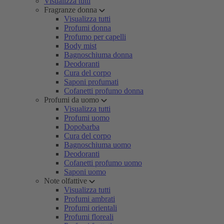
Visualizza tutti
Fragranze donna
Visualizza tutti
Profumi donna
Profumo per capelli
Body mist
Bagnoschiuma donna
Deodoranti
Cura del corpo
Saponi profumati
Cofanetti profumo donna
Profumi da uomo
Visualizza tutti
Profumi uomo
Dopobarba
Cura del corpo
Bagnoschiuma uomo
Deodoranti
Cofanetti profumo uomo
Saponi uomo
Note olfattive
Visualizza tutti
Profumi ambrati
Profumi orientali
Profumi floreali