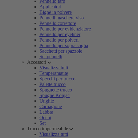
Pennello fard
Applicatori
Bignè in polvere
Pennelli maschera viso
Pennello correttore
Pennello per evidenziatore
Pennello per eyeliner
Pennello per polveri
Pennello per sopracciglia
Sacchetti per spazzole
Set pennelli
Accessori
Visualizza tutti
Temperamatite
Specchi per trucco
Palette trucco
Spugnette trucco
Spugne Konjac
Unghie
Carnagione
Labbra
Occhi
Set
Trucco impermeabile
Visualizza tutti