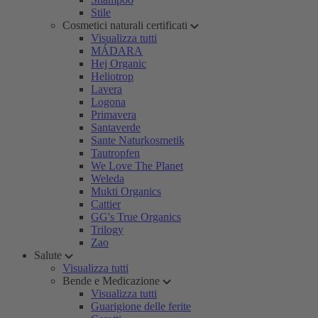
Stile
Cosmetici naturali certificati
Visualizza tutti
MÁDARA
Hej Organic
Heliotrop
Lavera
Logona
Primavera
Santaverde
Sante Naturkosmetik
Tautropfen
We Love The Planet
Weleda
Mukti Organics
Cattier
GG's True Organics
Trilogy
Zao
Salute
Visualizza tutti
Bende e Medicazione
Visualizza tutti
Guarigione delle ferite