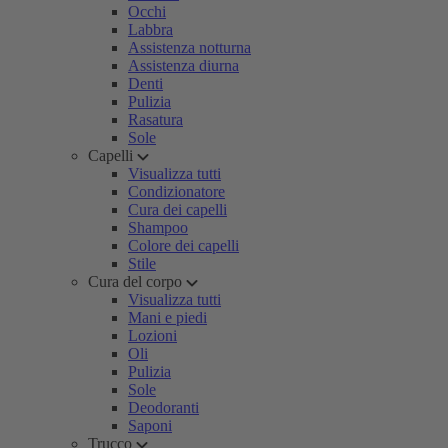
Occhi
Labbra
Assistenza notturna
Assistenza diurna
Denti
Pulizia
Rasatura
Sole
Capelli
Visualizza tutti
Condizionatore
Cura dei capelli
Shampoo
Colore dei capelli
Stile
Cura del corpo
Visualizza tutti
Mani e piedi
Lozioni
Oli
Pulizia
Sole
Deodoranti
Saponi
Trucco