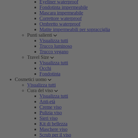
Eyeliner waterproof
Fondotinta impermeabile
Mascara impermeabile
Correttore waterproof
Ombretto waterproof
Matite impermeabili per sopracciglia
Punti salienti
Visualizza tutti
Trucco luminoso
Trucco vegano
Travel Size
Visualizza tutti
Occhi
Fondotinta
Cosmetici uomo
Visualizza tutti
Cura del viso
Visualizza tutti
Anti-età
Creme viso
Pulizia viso
Sieri viso
Kit di bellezza
Maschere viso
Scrub per il viso