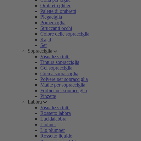
Ombretti glitter
Palette di ombretti
Piegaciglia
Primer ciglia
Struccanti occhi
Colore delle sopracciglia
Kajal
Set
Sopracciglia
Visualizza tutti
Tintura sopracciglia
Gel sopracciglia
Crema sopracciglia
Polvere per sopracciglia
Matite per sopracciglia
Forbici per sopracciglia
Pinzette
Labbra
Visualizza tutti
Rossetto labbra
Lucidalabbra
Lipliner
Lip plumper
Rossetto liquido