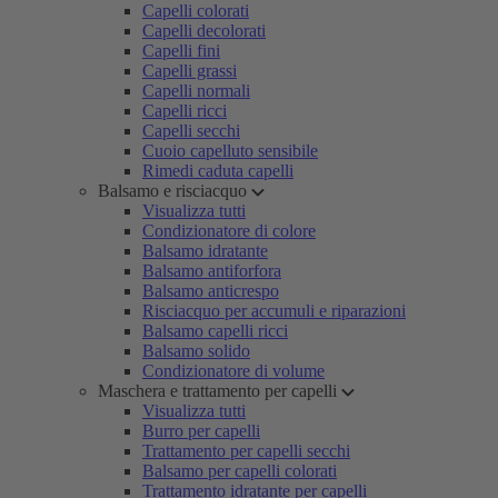
Capelli colorati
Capelli decolorati
Capelli fini
Capelli grassi
Capelli normali
Capelli ricci
Capelli secchi
Cuoio capelluto sensibile
Rimedi caduta capelli
Balsamo e risciacquo
Visualizza tutti
Condizionatore di colore
Balsamo idratante
Balsamo antiforfora
Balsamo anticrespo
Risciacquo per accumuli e riparazioni
Balsamo capelli ricci
Balsamo solido
Condizionatore di volume
Maschera e trattamento per capelli
Visualizza tutti
Burro per capelli
Trattamento per capelli secchi
Balsamo per capelli colorati
Trattamento idratante per capelli