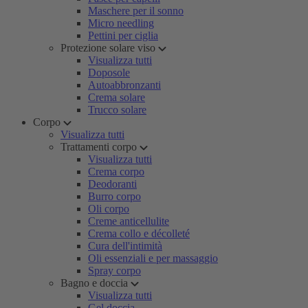
Maschere per il sonno
Micro needling
Pettini per ciglia
Protezione solare viso
Visualizza tutti
Doposole
Autoabbronzanti
Crema solare
Trucco solare
Corpo
Visualizza tutti
Trattamenti corpo
Visualizza tutti
Crema corpo
Deodoranti
Burro corpo
Oli corpo
Creme anticellulite
Crema collo e décolleté
Cura dell'intimità
Oli essenziali e per massaggio
Spray corpo
Bagno e doccia
Visualizza tutti
Gel doccia