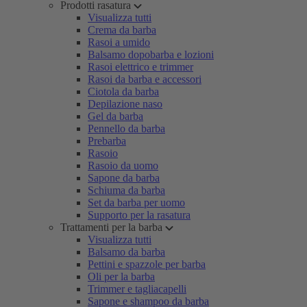
Prodotti rasatura
Visualizza tutti
Crema da barba
Rasoi a umido
Balsamo dopobarba e lozioni
Rasoi elettrico e trimmer
Rasoi da barba e accessori
Ciotola da barba
Depilazione naso
Gel da barba
Pennello da barba
Prebarba
Rasoio
Rasoio da uomo
Sapone da barba
Schiuma da barba
Set da barba per uomo
Supporto per la rasatura
Trattamenti per la barba
Visualizza tutti
Balsamo da barba
Pettini e spazzole per barba
Oli per la barba
Trimmer e tagliacapelli
Sapone e shampoo da barba