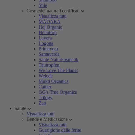
Stile
Cosmetici naturali certificati
Visualizza tutti
MÁDARA
Hej Organic
Heliotrop
Lavera
Logona
Primavera
Santaverde
Sante Naturkosmetik
Tautropfen
We Love The Planet
Weleda
Mukti Organics
Cattier
GG's True Organics
Trilogy
Zao
Salute
Visualizza tutti
Bende e Medicazione
Visualizza tutti
Guarigione delle ferite