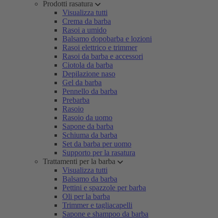
Prodotti rasatura
Visualizza tutti
Crema da barba
Rasoi a umido
Balsamo dopobarba e lozioni
Rasoi elettrico e trimmer
Rasoi da barba e accessori
Ciotola da barba
Depilazione naso
Gel da barba
Pennello da barba
Prebarba
Rasoio
Rasoio da uomo
Sapone da barba
Schiuma da barba
Set da barba per uomo
Supporto per la rasatura
Trattamenti per la barba
Visualizza tutti
Balsamo da barba
Pettini e spazzole per barba
Oli per la barba
Trimmer e tagliacapelli
Sapone e shampoo da barba