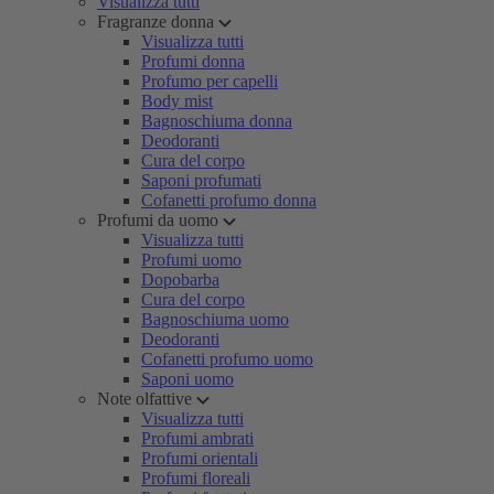
Visualizza tutti
Fragranze donna
Visualizza tutti
Profumi donna
Profumo per capelli
Body mist
Bagnoschiuma donna
Deodoranti
Cura del corpo
Saponi profumati
Cofanetti profumo donna
Profumi da uomo
Visualizza tutti
Profumi uomo
Dopobarba
Cura del corpo
Bagnoschiuma uomo
Deodoranti
Cofanetti profumo uomo
Saponi uomo
Note olfattive
Visualizza tutti
Profumi ambrati
Profumi orientali
Profumi floreali