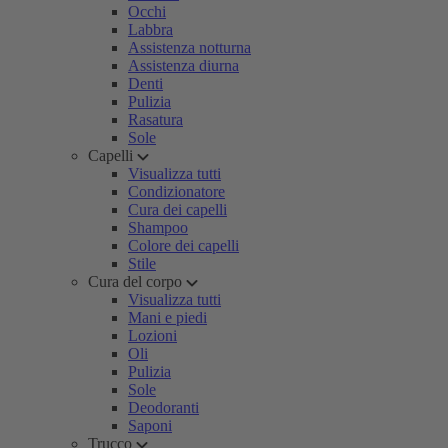
Occhi
Labbra
Assistenza notturna
Assistenza diurna
Denti
Pulizia
Rasatura
Sole
Capelli
Visualizza tutti
Condizionatore
Cura dei capelli
Shampoo
Colore dei capelli
Stile
Cura del corpo
Visualizza tutti
Mani e piedi
Lozioni
Oli
Pulizia
Sole
Deodoranti
Saponi
Trucco