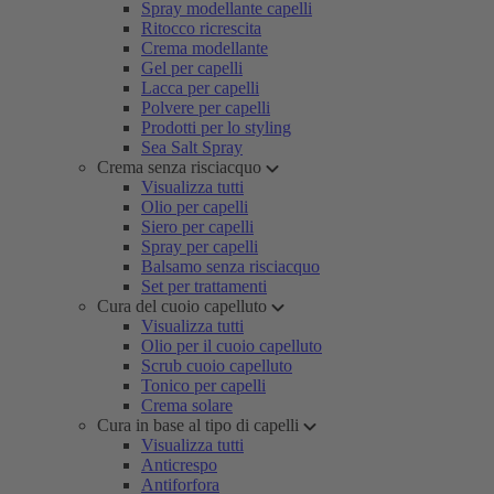
Spray modellante capelli
Ritocco ricrescita
Crema modellante
Gel per capelli
Lacca per capelli
Polvere per capelli
Prodotti per lo styling
Sea Salt Spray
Crema senza risciacquo
Visualizza tutti
Olio per capelli
Siero per capelli
Spray per capelli
Balsamo senza risciacquo
Set per trattamenti
Cura del cuoio capelluto
Visualizza tutti
Olio per il cuoio capelluto
Scrub cuoio capelluto
Tonico per capelli
Crema solare
Cura in base al tipo di capelli
Visualizza tutti
Anticrespo
Antiforfora