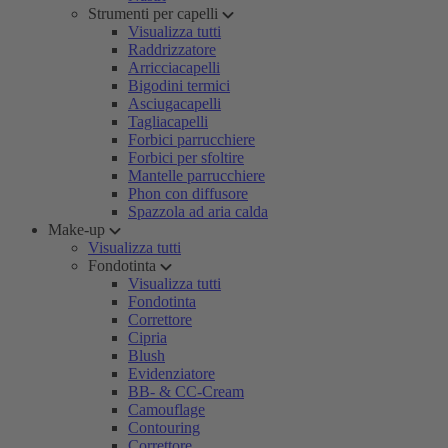
Strumenti per capelli
Visualizza tutti
Raddrizzatore
Arricciacapelli
Bigodini termici
Asciugacapelli
Tagliacapelli
Forbici parrucchiere
Forbici per sfoltire
Mantelle parrucchiere
Phon con diffusore
Spazzola ad aria calda
Make-up
Visualizza tutti
Fondotinta
Visualizza tutti
Fondotinta
Correttore
Cipria
Blush
Evidenziatore
BB- & CC-Cream
Camouflage
Contouring
Correttore