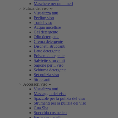
Maschere per punti neri
Pulizia del viso
Visualizza tutti
Peeling viso
Tonici viso
Acqua micellare
Gel detergente
Olio detergente
Crema detergente
Dischetti struccanti
Latte detergente
Polvere detergente
Salviette struccanti
Sapone per il viso
Schiuma detergente
Set pulizia viso
Struccanti
Accessori viso
Visualizza tutti
Massaggio del viso
Spazzole per la pulizia del viso
Strumenti per la pulizia del viso
Gua Sha
Specchio cosmetico
Fasce per capelli