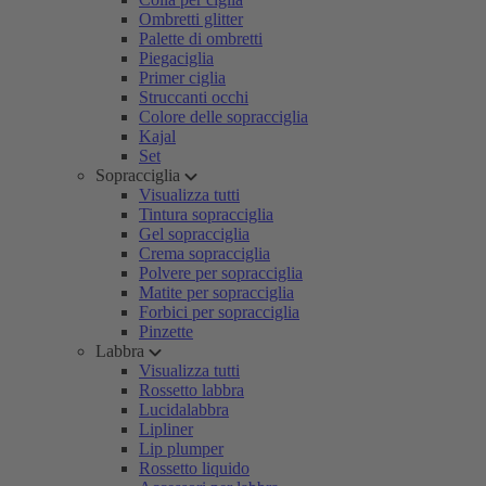
Ombretti glitter
Palette di ombretti
Piegaciglia
Primer ciglia
Struccanti occhi
Colore delle sopracciglia
Kajal
Set
Sopracciglia
Visualizza tutti
Tintura sopracciglia
Gel sopracciglia
Crema sopracciglia
Polvere per sopracciglia
Matite per sopracciglia
Forbici per sopracciglia
Pinzette
Labbra
Visualizza tutti
Rossetto labbra
Lucidalabbra
Lipliner
Lip plumper
Rossetto liquido