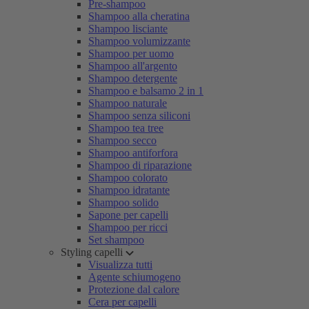
Pre-shampoo
Shampoo alla cheratina
Shampoo lisciante
Shampoo volumizzante
Shampoo per uomo
Shampoo all'argento
Shampoo detergente
Shampoo e balsamo 2 in 1
Shampoo naturale
Shampoo senza siliconi
Shampoo tea tree
Shampoo secco
Shampoo antiforfora
Shampoo di riparazione
Shampoo colorato
Shampoo idratante
Shampoo solido
Sapone per capelli
Shampoo per ricci
Set shampoo
Styling capelli
Visualizza tutti
Agente schiumogeno
Protezione dal calore
Cera per capelli