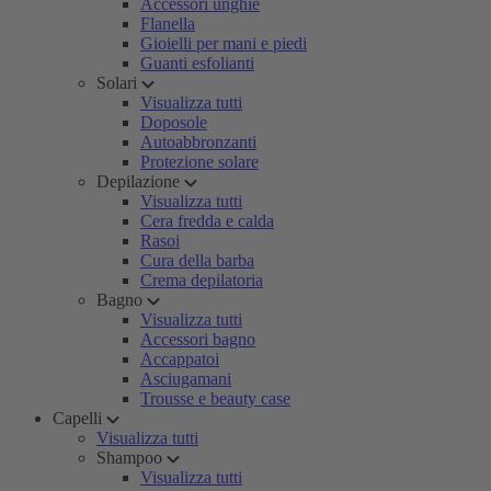
Accessori unghie
Flanella
Gioielli per mani e piedi
Guanti esfolianti
Solari
Visualizza tutti
Doposole
Autoabbronzanti
Protezione solare
Depilazione
Visualizza tutti
Cera fredda e calda
Rasoi
Cura della barba
Crema depilatoria
Bagno
Visualizza tutti
Accessori bagno
Accappatoi
Asciugamani
Trousse e beauty case
Capelli
Visualizza tutti
Shampoo
Visualizza tutti