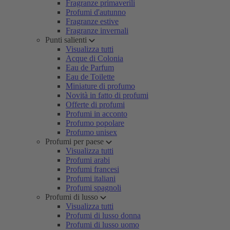
Fragranze primaverili
Profumi d'autunno
Fragranze estive
Fragranze invernali
Punti salienti
Visualizza tutti
Acque di Colonia
Eau de Parfum
Eau de Toilette
Miniature di profumo
Novità in fatto di profumi
Offerte di profumi
Profumi in acconto
Profumo popolare
Profumo unisex
Profumi per paese
Visualizza tutti
Profumi arabi
Profumi francesi
Profumi italiani
Profumi spagnoli
Profumi di lusso
Visualizza tutti
Profumi di lusso donna
Profumi di lusso uomo