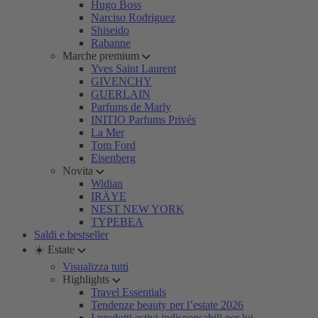
Hugo Boss
Narciso Rodriguez
Shiseido
Rabanne
Marche premium
Yves Saint Laurent
GIVENCHY
GUERLAIN
Parfums de Marly
INITIO Parfums Privés
La Mer
Tom Ford
Eisenberg
Novita
Widian
IRÄYE
NEST NEW YORK
TYPEBEA
Saldi e bestseller
☀️ Estate
Visualizza tutti
Highlights
Travel Essentials
Tendenze beauty per l’estate 2026
I prodotti estivi indispensabili per lui