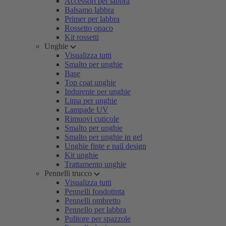
Accessori per labbra
Balsamo labbra
Primer per labbra
Rossetto opaco
Kit rossetti
Unghie
Visualizza tutti
Smalto per unghie
Base
Top coat unghie
Indurente per unghie
Lima per unghie
Lampade UV
Rimuovi cuticole
Smalto per unghie
Smalto per unghie in gel
Unghie finte e nail design
Kit unghie
Trattamento unghie
Pennelli trucco
Visualizza tutti
Pennelli fondotinta
Pennelli ombretto
Pennello per labbra
Pulitore per spazzole