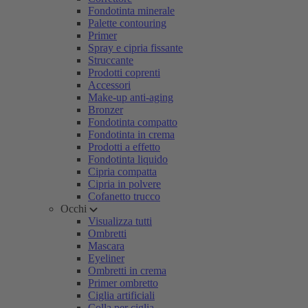
Fondotinta minerale
Palette contouring
Primer
Spray e cipria fissante
Struccante
Prodotti coprenti
Accessori
Make-up anti-aging
Bronzer
Fondotinta compatto
Fondotinta in crema
Prodotti a effetto
Fondotinta liquido
Cipria compatta
Cipria in polvere
Cofanetto trucco
Occhi
Visualizza tutti
Ombretti
Mascara
Eyeliner
Ombretti in crema
Primer ombretto
Ciglia artificiali
Colla per ciglia