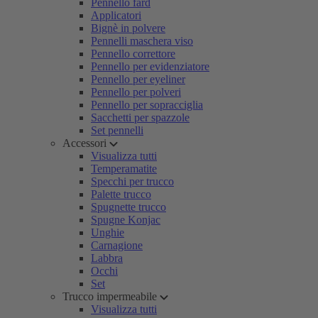
Pennello fard
Applicatori
Bignè in polvere
Pennelli maschera viso
Pennello correttore
Pennello per evidenziatore
Pennello per eyeliner
Pennello per polveri
Pennello per sopracciglia
Sacchetti per spazzole
Set pennelli
Accessori
Visualizza tutti
Temperamatite
Specchi per trucco
Palette trucco
Spugnette trucco
Spugne Konjac
Unghie
Carnagione
Labbra
Occhi
Set
Trucco impermeabile
Visualizza tutti