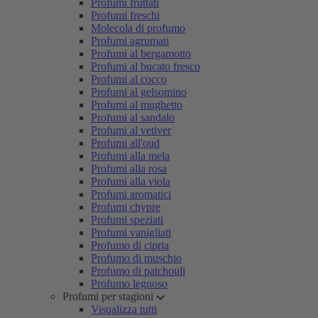
Profumi fruttati
Profumi freschi
Molecola di profumo
Profumi agrumati
Profumi al bergamotto
Profumi al bucato fresco
Profumi al cocco
Profumi al gelsomino
Profumi al mughetto
Profumi al sandalo
Profumi al vetiver
Profumi all'oud
Profumi alla mela
Profumi alla rosa
Profumi alla viola
Profumi aromatici
Profumi chypre
Profumi speziati
Profumi vanigliati
Profumo di cipria
Profumo di muschio
Profumo di patchouli
Profumo legnoso
Profumi per stagioni
Visualizza tutti