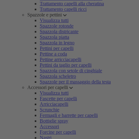
Trattamento capelli alla cheratina
Trattamento capelli ricci
Spazzole e pettini
Visualizza tutti
Spazzole rotonde
Spazzola districante
Spazzola piatta
Spazzola in legno
Pettini per capelli
Pettine a coda
Pettine arricciacapelli
Pettini da taglio per capelli
Spazzola con setole di cinghiale
Spazzola scheletro
Spazzole per il massaggio della testa
Accessori per capelli
Visualizza tutti
Fascette per capelli
Arricciacapelli
Scrunchie
Fermagli e barrette per capelli
Bottiglie spray
Accessori
Forcine per capelli
Nastri