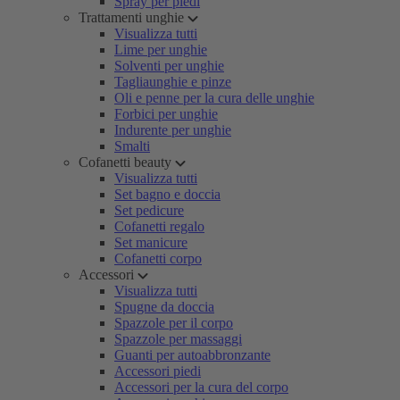
Spray per piedi
Trattamenti unghie
Visualizza tutti
Lime per unghie
Solventi per unghie
Tagliaunghie e pinze
Oli e penne per la cura delle unghie
Forbici per unghie
Indurente per unghie
Smalti
Cofanetti beauty
Visualizza tutti
Set bagno e doccia
Set pedicure
Cofanetti regalo
Set manicure
Cofanetti corpo
Accessori
Visualizza tutti
Spugne da doccia
Spazzole per il corpo
Spazzole per massaggi
Guanti per autoabbronzante
Accessori piedi
Accessori per la cura del corpo