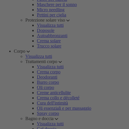
Maschere per il sonno
Micro needling
Pettini per ciglia
Protezione solare viso
Visualizza tutti
Doposole
Autoabbronzanti
Crema solare
Trucco solare
Corpo
Visualizza tutti
Trattamenti corpo
Visualizza tutti
Crema corpo
Deodoranti
Burro corpo
Oli corpo
Creme anticellulite
Crema collo e décolleté
Cura dell'intimità
Oli essenziali e per massaggio
Spray corpo
Bagno e doccia
Visualizza tutti
Gel doccia