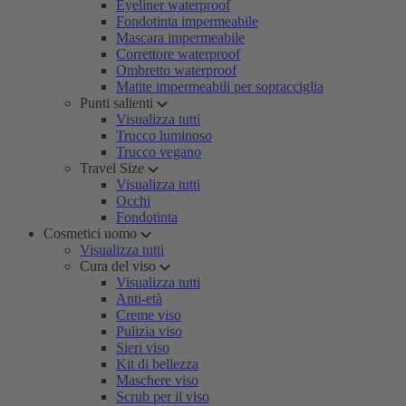
Eyeliner waterproof
Fondotinta impermeabile
Mascara impermeabile
Correttore waterproof
Ombretto waterproof
Matite impermeabili per sopracciglia
Punti salienti
Visualizza tutti
Trucco luminoso
Trucco vegano
Travel Size
Visualizza tutti
Occhi
Fondotinta
Cosmetici uomo
Visualizza tutti
Cura del viso
Visualizza tutti
Anti-età
Creme viso
Pulizia viso
Sieri viso
Kit di bellezza
Maschere viso
Scrub per il viso