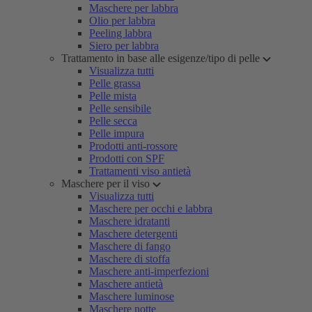
Maschere per labbra
Olio per labbra
Peeling labbra
Siero per labbra
Trattamento in base alle esigenze/tipo di pelle
Visualizza tutti
Pelle grassa
Pelle mista
Pelle sensibile
Pelle secca
Pelle impura
Prodotti anti-rossore
Prodotti con SPF
Trattamenti viso antietà
Maschere per il viso
Visualizza tutti
Maschere per occhi e labbra
Maschere idratanti
Maschere detergenti
Maschere di fango
Maschere di stoffa
Maschere anti-imperfezioni
Maschere antietà
Maschere luminose
Maschere notte