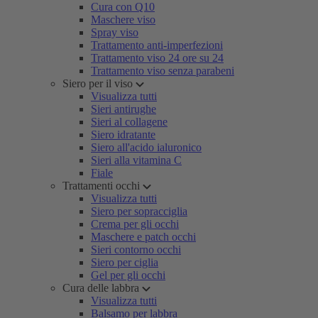
Cura con Q10
Maschere viso
Spray viso
Trattamento anti-imperfezioni
Trattamento viso 24 ore su 24
Trattamento viso senza parabeni
Siero per il viso
Visualizza tutti
Sieri antirughe
Sieri al collagene
Siero idratante
Siero all'acido ialuronico
Sieri alla vitamina C
Fiale
Trattamenti occhi
Visualizza tutti
Siero per sopracciglia
Crema per gli occhi
Maschere e patch occhi
Sieri contorno occhi
Siero per ciglia
Gel per gli occhi
Cura delle labbra
Visualizza tutti
Balsamo per labbra