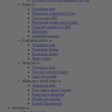
Solari
Visualizza tutti
Protezione solare per il viso
Trucco con SPF
Protezione solare per il corpo
Cura dei capelli con SPF
Doposole
Autoabbronzante
Fragranze estive
Visualizza tutti
Fragranze donna
Fragranze uomo
Spray corpo
Skincare
Visualizza tutti
Viso & Cura del corpo
Cura dei capelli
Make-up e trend estivi
Visualizza tutti
Face mist e spray fissanti
Make-up waterproof
Smalto per unghie
Capelli da spiaggia
Profumi