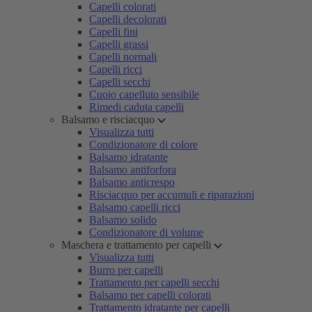
Capelli colorati
Capelli decolorati
Capelli fini
Capelli grassi
Capelli normali
Capelli ricci
Capelli secchi
Cuoio capelluto sensibile
Rimedi caduta capelli
Balsamo e risciacquo
Visualizza tutti
Condizionatore di colore
Balsamo idratante
Balsamo antiforfora
Balsamo anticrespo
Risciacquo per accumuli e riparazioni
Balsamo capelli ricci
Balsamo solido
Condizionatore di volume
Maschera e trattamento per capelli
Visualizza tutti
Burro per capelli
Trattamento per capelli secchi
Balsamo per capelli colorati
Trattamento idratante per capelli