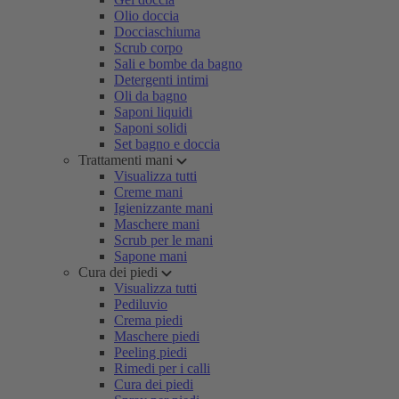
Olio doccia
Docciaschiuma
Scrub corpo
Sali e bombe da bagno
Detergenti intimi
Oli da bagno
Saponi liquidi
Saponi solidi
Set bagno e doccia
Trattamenti mani
Visualizza tutti
Creme mani
Igienizzante mani
Maschere mani
Scrub per le mani
Sapone mani
Cura dei piedi
Visualizza tutti
Pediluvio
Crema piedi
Maschere piedi
Peeling piedi
Rimedi per i calli
Cura dei piedi