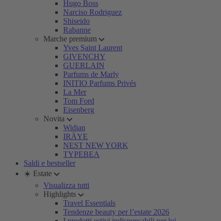
Hugo Boss
Narciso Rodriguez
Shiseido
Rabanne
Marche premium
Yves Saint Laurent
GIVENCHY
GUERLAIN
Parfums de Marly
INITIO Parfums Privés
La Mer
Tom Ford
Eisenberg
Novita
Widian
IRÄYE
NEST NEW YORK
TYPEBEA
Saldi e bestseller
☀️ Estate
Visualizza tutti
Highlights
Travel Essentials
Tendenze beauty per l’estate 2026
I prodotti estivi indispensabili per lui