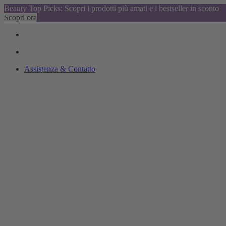
Beauty Top Picks: Scopri i prodotti più amati e i bestseller in sconto
Scopri ora
Assistenza & Contatto