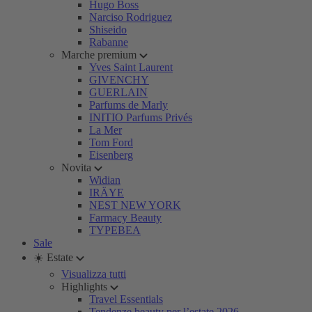
Hugo Boss
Narciso Rodriguez
Shiseido
Rabanne
Marche premium
Yves Saint Laurent
GIVENCHY
GUERLAIN
Parfums de Marly
INITIO Parfums Privés
La Mer
Tom Ford
Eisenberg
Novita
Widian
IRÄYE
NEST NEW YORK
Farmacy Beauty
TYPEBEA
Sale
☀️ Estate
Visualizza tutti
Highlights
Travel Essentials
Tendenze beauty per l’estate 2026