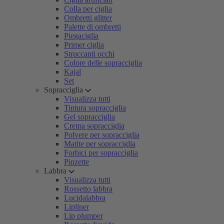
Colla per ciglia
Ombretti glitter
Palette di ombretti
Piegaciglia
Primer ciglia
Struccanti occhi
Colore delle sopracciglia
Kajal
Set
Sopracciglia
Visualizza tutti
Tintura sopracciglia
Gel sopracciglia
Crema sopracciglia
Polvere per sopracciglia
Matite per sopracciglia
Forbici per sopracciglia
Pinzette
Labbra
Visualizza tutti
Rossetto labbra
Lucidalabbra
Lipliner
Lip plumper