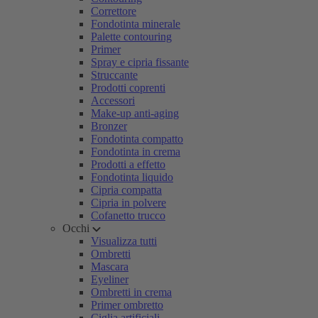
Correttore
Fondotinta minerale
Palette contouring
Primer
Spray e cipria fissante
Struccante
Prodotti coprenti
Accessori
Make-up anti-aging
Bronzer
Fondotinta compatto
Fondotinta in crema
Prodotti a effetto
Fondotinta liquido
Cipria compatta
Cipria in polvere
Cofanetto trucco
Occhi
Visualizza tutti
Ombretti
Mascara
Eyeliner
Ombretti in crema
Primer ombretto
Ciglia artificiali