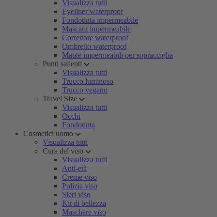
Visualizza tutti
Eyeliner waterproof
Fondotinta impermeabile
Mascara impermeabile
Correttore waterproof
Ombretto waterproof
Matite impermeabili per sopracciglia
Punti salienti
Visualizza tutti
Trucco luminoso
Trucco vegano
Travel Size
Visualizza tutti
Occhi
Fondotinta
Cosmetici uomo
Visualizza tutti
Cura del viso
Visualizza tutti
Anti-età
Creme viso
Pulizia viso
Sieri viso
Kit di bellezza
Maschere viso