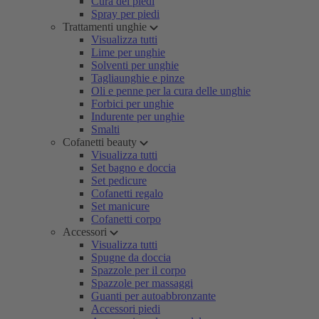
Cura dei piedi
Spray per piedi
Trattamenti unghie
Visualizza tutti
Lime per unghie
Solventi per unghie
Tagliaunghie e pinze
Oli e penne per la cura delle unghie
Forbici per unghie
Indurente per unghie
Smalti
Cofanetti beauty
Visualizza tutti
Set bagno e doccia
Set pedicure
Cofanetti regalo
Set manicure
Cofanetti corpo
Accessori
Visualizza tutti
Spugne da doccia
Spazzole per il corpo
Spazzole per massaggi
Guanti per autoabbronzante
Accessori piedi