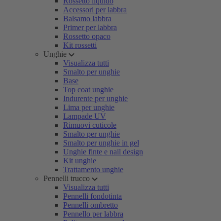
Rossetto liquido
Accessori per labbra
Balsamo labbra
Primer per labbra
Rossetto opaco
Kit rossetti
Unghie
Visualizza tutti
Smalto per unghie
Base
Top coat unghie
Indurente per unghie
Lima per unghie
Lampade UV
Rimuovi cuticole
Smalto per unghie
Smalto per unghie in gel
Unghie finte e nail design
Kit unghie
Trattamento unghie
Pennelli trucco
Visualizza tutti
Pennelli fondotinta
Pennelli ombretto
Pennello per labbra