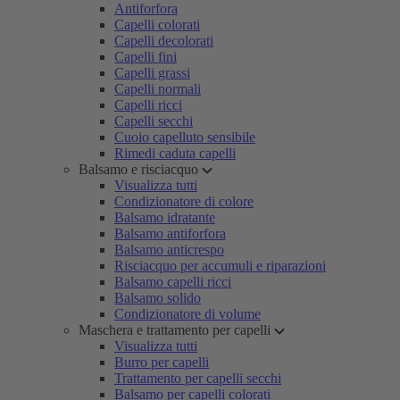
Antiforfora
Capelli colorati
Capelli decolorati
Capelli fini
Capelli grassi
Capelli normali
Capelli ricci
Capelli secchi
Cuoio capelluto sensibile
Rimedi caduta capelli
Balsamo e risciacquo
Visualizza tutti
Condizionatore di colore
Balsamo idratante
Balsamo antiforfora
Balsamo anticrespo
Risciacquo per accumuli e riparazioni
Balsamo capelli ricci
Balsamo solido
Condizionatore di volume
Maschera e trattamento per capelli
Visualizza tutti
Burro per capelli
Trattamento per capelli secchi
Balsamo per capelli colorati