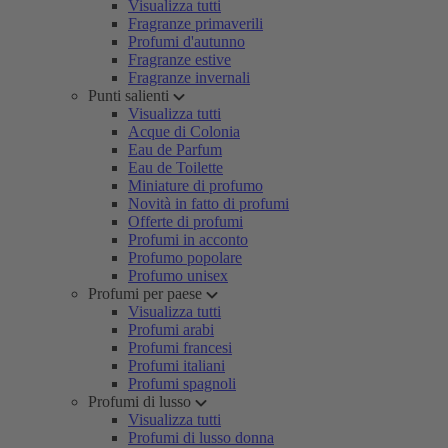
Visualizza tutti
Fragranze primaverili
Profumi d'autunno
Fragranze estive
Fragranze invernali
Punti salienti
Visualizza tutti
Acque di Colonia
Eau de Parfum
Eau de Toilette
Miniature di profumo
Novità in fatto di profumi
Offerte di profumi
Profumi in acconto
Profumo popolare
Profumo unisex
Profumi per paese
Visualizza tutti
Profumi arabi
Profumi francesi
Profumi italiani
Profumi spagnoli
Profumi di lusso
Visualizza tutti
Profumi di lusso donna