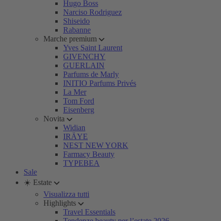
Hugo Boss
Narciso Rodriguez
Shiseido
Rabanne
Marche premium
Yves Saint Laurent
GIVENCHY
GUERLAIN
Parfums de Marly
INITIO Parfums Privés
La Mer
Tom Ford
Eisenberg
Novita
Widian
IRÄYE
NEST NEW YORK
Farmacy Beauty
TYPEBEA
Sale
☀️ Estate
Visualizza tutti
Highlights
Travel Essentials
Tendenze beauty per l’estate 2026