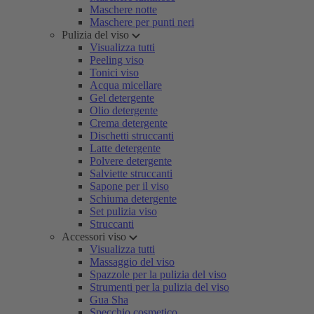
Maschere notte
Maschere per punti neri
Pulizia del viso
Visualizza tutti
Peeling viso
Tonici viso
Acqua micellare
Gel detergente
Olio detergente
Crema detergente
Dischetti struccanti
Latte detergente
Polvere detergente
Salviette struccanti
Sapone per il viso
Schiuma detergente
Set pulizia viso
Struccanti
Accessori viso
Visualizza tutti
Massaggio del viso
Spazzole per la pulizia del viso
Strumenti per la pulizia del viso
Gua Sha
Specchio cosmetico