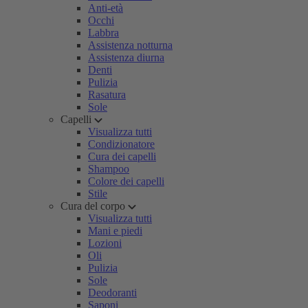
Anti-età
Occhi
Labbra
Assistenza notturna
Assistenza diurna
Denti
Pulizia
Rasatura
Sole
Capelli
Visualizza tutti
Condizionatore
Cura dei capelli
Shampoo
Colore dei capelli
Stile
Cura del corpo
Visualizza tutti
Mani e piedi
Lozioni
Oli
Pulizia
Sole
Deodoranti
Saponi