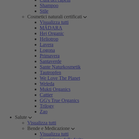
Shampoo
Stile
Cosmetici naturali certificati
Visualizza tutti
MÁDARA
Hej Organic
Heliotrop
Lavera
Logona
Primavera
Santaverde
Sante Naturkosmetik
Tautropfen
We Love The Planet
Weleda
Mukti Organics
Cattier
GG's True Organics
Trilogy
Zao
Salute
Visualizza tutti
Bende e Medicazione
Visualizza tutti