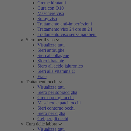
Creme idratanti
Cura con Q10
Maschere viso
Spray viso
Trattamento anti-imperfezioni
Trattamento viso 24 ore su 24
Trattamento viso senza parabeni
Siero per il viso
Visualizza tutti
Sieri antirughe
Sieri al collagene
Siero idratante
Siero all'acido ialuronico
Sieri alla vitamina C
Fiale
Trattamenti occhi
Visualizza tutti
Siero per sopracciglia
Crema per gli occhi
Maschere e patch occhi
Sieri contorno occhi
Siero per ciglia
Gel per gli occhi
Cura delle labbra
Visualizza tutti