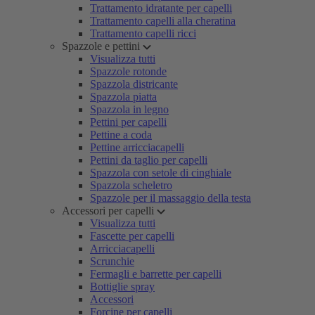
Trattamento idratante per capelli
Trattamento capelli alla cheratina
Trattamento capelli ricci
Spazzole e pettini
Visualizza tutti
Spazzole rotonde
Spazzola districante
Spazzola piatta
Spazzola in legno
Pettini per capelli
Pettine a coda
Pettine arricciacapelli
Pettini da taglio per capelli
Spazzola con setole di cinghiale
Spazzola scheletro
Spazzole per il massaggio della testa
Accessori per capelli
Visualizza tutti
Fascette per capelli
Arricciacapelli
Scrunchie
Fermagli e barrette per capelli
Bottiglie spray
Accessori
Forcine per capelli