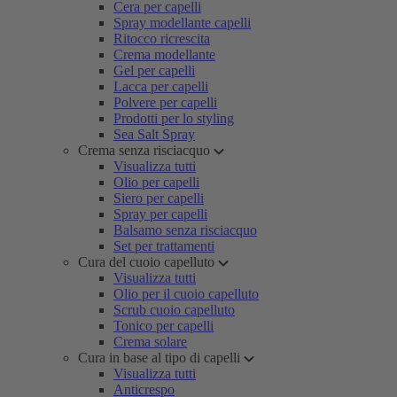
Cera per capelli
Spray modellante capelli
Ritocco ricrescita
Crema modellante
Gel per capelli
Lacca per capelli
Polvere per capelli
Prodotti per lo styling
Sea Salt Spray
Crema senza risciacquo
Visualizza tutti
Olio per capelli
Siero per capelli
Spray per capelli
Balsamo senza risciacquo
Set per trattamenti
Cura del cuoio capelluto
Visualizza tutti
Olio per il cuoio capelluto
Scrub cuoio capelluto
Tonico per capelli
Crema solare
Cura in base al tipo di capelli
Visualizza tutti
Anticrespo