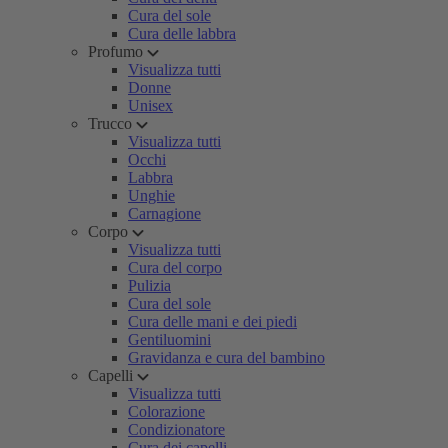
Cura del sole
Cura delle labbra
Profumo
Visualizza tutti
Donne
Unisex
Trucco
Visualizza tutti
Occhi
Labbra
Unghie
Carnagione
Corpo
Visualizza tutti
Cura del corpo
Pulizia
Cura del sole
Cura delle mani e dei piedi
Gentiluomini
Gravidanza e cura del bambino
Capelli
Visualizza tutti
Colorazione
Condizionatore
Cura dei capelli