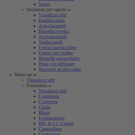
Nastri
Strumenti per capelli
Visualizza tutti
Raddrizzatore
Arricciacapelli
Bigodini termici
Asciugacapelli
Tagliacapelli
Forbici parrucchiere
Forbici per sfoltire
Mantelle parrucchiere
Phon con diffusore
Spazzola ad aria calda
Make-up
Visualizza tutti
Fondotinta
Visualizza tutti
Fondotinta
Correttore
Cipria
Blush
Evidenziatore
BB- & CC-Cream
Camouflage
Contouring