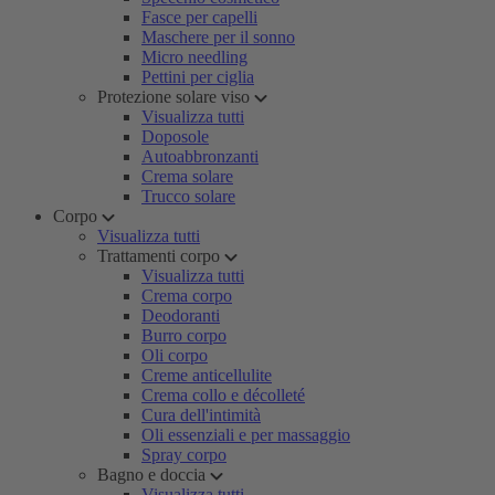
Fasce per capelli
Maschere per il sonno
Micro needling
Pettini per ciglia
Protezione solare viso
Visualizza tutti
Doposole
Autoabbronzanti
Crema solare
Trucco solare
Corpo
Visualizza tutti
Trattamenti corpo
Visualizza tutti
Crema corpo
Deodoranti
Burro corpo
Oli corpo
Creme anticellulite
Crema collo e décolleté
Cura dell'intimità
Oli essenziali e per massaggio
Spray corpo
Bagno e doccia
Visualizza tutti