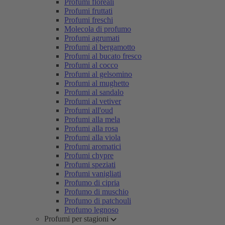
Profumi floreali
Profumi fruttati
Profumi freschi
Molecola di profumo
Profumi agrumati
Profumi al bergamotto
Profumi al bucato fresco
Profumi al cocco
Profumi al gelsomino
Profumi al mughetto
Profumi al sandalo
Profumi al vetiver
Profumi all'oud
Profumi alla mela
Profumi alla rosa
Profumi alla viola
Profumi aromatici
Profumi chypre
Profumi speziati
Profumi vanigliati
Profumo di cipria
Profumo di muschio
Profumo di patchouli
Profumo legnoso
Profumi per stagioni