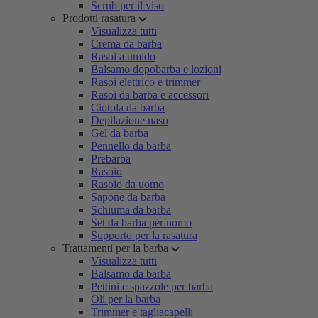
Scrub per il viso
Prodotti rasatura
Visualizza tutti
Crema da barba
Rasoi a umido
Balsamo dopobarba e lozioni
Rasoi elettrico e trimmer
Rasoi da barba e accessori
Ciotola da barba
Depilazione naso
Gel da barba
Pennello da barba
Prebarba
Rasoio
Rasoio da uomo
Sapone da barba
Schiuma da barba
Set da barba per uomo
Supporto per la rasatura
Trattamenti per la barba
Visualizza tutti
Balsamo da barba
Pettini e spazzole per barba
Oli per la barba
Trimmer e tagliacapelli