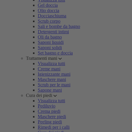
Gel doccia
Olio doccia
Docciaschiuma
Scrub corpo
Sali e bombe da bagno
Detergenti intimi
Oli da bagno
Saponi liquidi
Saponi solidi
Set bagno e doccia
Trattamenti mani
Visualizza tutti
Creme mani
Igienizzante mani
Maschere mani
Scrub per le mani
Sapone mani
Cura dei piedi
Visualizza tutti
Pediluvio
Crema piedi
Maschere piedi
Peeling piedi
Rimedi per i calli