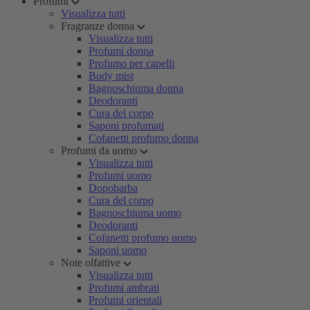
Profumi
Visualizza tutti
Fragranze donna
Visualizza tutti
Profumi donna
Profumo per capelli
Body mist
Bagnoschiuma donna
Deodoranti
Cura del corpo
Saponi profumati
Cofanetti profumo donna
Profumi da uomo
Visualizza tutti
Profumi uomo
Dopobarba
Cura del corpo
Bagnoschiuma uomo
Deodoranti
Cofanetti profumo uomo
Saponi uomo
Note olfattive
Visualizza tutti
Profumi ambrati
Profumi orientali