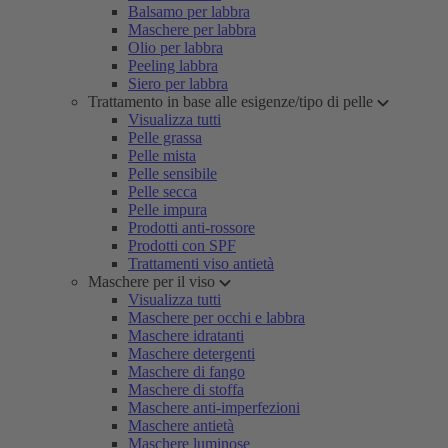
Balsamo per labbra
Maschere per labbra
Olio per labbra
Peeling labbra
Siero per labbra
Trattamento in base alle esigenze/tipo di pelle
Visualizza tutti
Pelle grassa
Pelle mista
Pelle sensibile
Pelle secca
Pelle impura
Prodotti anti-rossore
Prodotti con SPF
Trattamenti viso antietà
Maschere per il viso
Visualizza tutti
Maschere per occhi e labbra
Maschere idratanti
Maschere detergenti
Maschere di fango
Maschere di stoffa
Maschere anti-imperfezioni
Maschere antietà
Maschere luminose