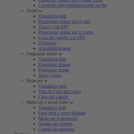
I prodotti estivi indispensabili per lui
Solari
Visualizza tutti
Protezione solare per il viso
Trucco con SPF
Protezione solare per il corpo
Cura dei capelli con SPF
Doposole
Autoabbronzante
Fragranze estive
Visualizza tutti
Fragranze donna
Fragranze uomo
Spray corpo
Skincare
Visualizza tutti
Viso & Cura del corpo
Cura dei capelli
Make-up e trend estivi
Visualizza tutti
Face mist e spray fissanti
Make-up waterproof
Smalto per unghie
Capelli da spiaggia