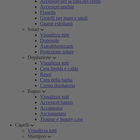
Accessori per la cura del corpo
Accessori unghie
Flanella
Gioielli per mani e piedi
Guanti esfolianti
Solari
Visualizza tutti
Doposole
Autoabbronzanti
Protezione solare
Depilazione
Visualizza tutti
Cera fredda e calda
Rasoi
Cura della barba
Crema depilatoria
Bagno
Visualizza tutti
Accessori bagno
Accappatoi
Asciugamani
Trousse e beauty case
Capelli
Visualizza tutti
Shampoo