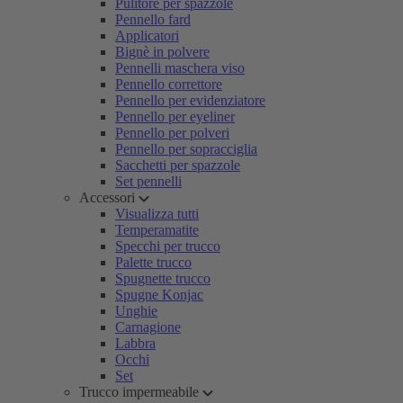
Pulitore per spazzole
Pennello fard
Applicatori
Bignè in polvere
Pennelli maschera viso
Pennello correttore
Pennello per evidenziatore
Pennello per eyeliner
Pennello per polveri
Pennello per sopracciglia
Sacchetti per spazzole
Set pennelli
Accessori
Visualizza tutti
Temperamatite
Specchi per trucco
Palette trucco
Spugnette trucco
Spugne Konjac
Unghie
Carnagione
Labbra
Occhi
Set
Trucco impermeabile