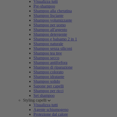
Visualizza tutti
Pre-shampoo
Shampoo alla cheratina
Shampoo lisciante
Shampoo volumizzante
Shampoo per uomo
Shampoo all'argento
Shampoo detergente
Shampoo e balsamo 2 in 1
Shampoo naturale
Shampoo senza siliconi
Shampoo tea tree
Shampoo secco
Shampoo antiforfora
Shampoo di riparazione
Shampoo colorato
Shampoo idratante
Shampoo solido
Sapone per capelli
Shampoo per ricci
Set shampoo
Styling capelli
Visualizza tutti
Agente schiumogeno
Protezione dal calore