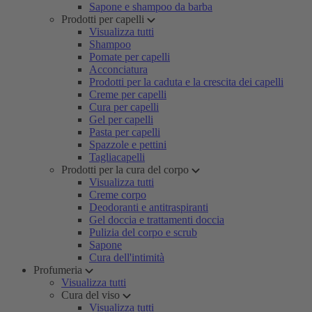
Sapone e shampoo da barba
Prodotti per capelli
Visualizza tutti
Shampoo
Pomate per capelli
Acconciatura
Prodotti per la caduta e la crescita dei capelli
Creme per capelli
Cura per capelli
Gel per capelli
Pasta per capelli
Spazzole e pettini
Tagliacapelli
Prodotti per la cura del corpo
Visualizza tutti
Creme corpo
Deodoranti e antitraspiranti
Gel doccia e trattamenti doccia
Pulizia del corpo e scrub
Sapone
Cura dell'intimità
Profumeria
Visualizza tutti
Cura del viso
Visualizza tutti