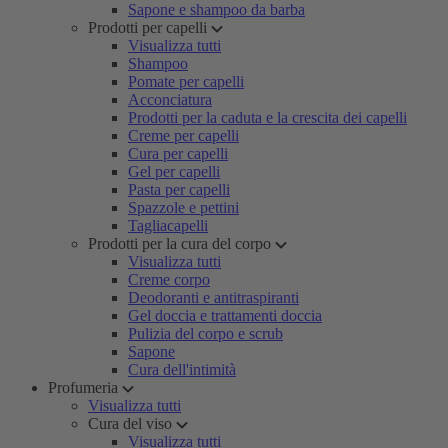
Sapone e shampoo da barba
Prodotti per capelli
Visualizza tutti
Shampoo
Pomate per capelli
Acconciatura
Prodotti per la caduta e la crescita dei capelli
Creme per capelli
Cura per capelli
Gel per capelli
Pasta per capelli
Spazzole e pettini
Tagliacapelli
Prodotti per la cura del corpo
Visualizza tutti
Creme corpo
Deodoranti e antitraspiranti
Gel doccia e trattamenti doccia
Pulizia del corpo e scrub
Sapone
Cura dell'intimità
Profumeria
Visualizza tutti
Cura del viso
Visualizza tutti