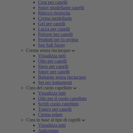
Cera per capelli
Spray modellante capelli
Ritocco ricrescita
Crema modellante
Gel per capelli
Lacca per capelli
Polvere per capelli
Prodotti per lo styling
Sea Salt Spray
Crema senza risciacquo
Visualizza tutti
Olio per capelli
Siero per capelli
Spray per capelli
Balsamo senza risciacquo
Set per trattamenti
Cura del cuoio capelluto
Visualizza tutti
Olio per il cuoio capelluto
Scrub cuoio capelluto
Tonico per capelli
Crema solare
Cura in base al tipo di capelli
Visualizza tutti
Anticrespo