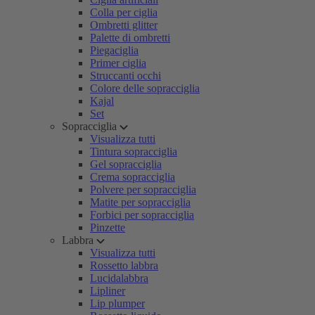
Colla per ciglia
Ombretti glitter
Palette di ombretti
Piegaciglia
Primer ciglia
Struccanti occhi
Colore delle sopracciglia
Kajal
Set
Sopracciglia
Visualizza tutti
Tintura sopracciglia
Gel sopracciglia
Crema sopracciglia
Polvere per sopracciglia
Matite per sopracciglia
Forbici per sopracciglia
Pinzette
Labbra
Visualizza tutti
Rossetto labbra
Lucidalabbra
Lipliner
Lip plumper