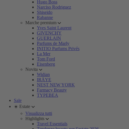
Hugo Boss
Narciso Rodriguez
Shiseido
Rabanne
Marche premium
Yves Saint Laurent
GIVENCHY
GUERLAIN
Parfums de Marly
INITIO Parfums Privés
La Mer
Tom Ford
Eisenberg
Novita
Widian
IRÄYE
NEST NEW YORK
Farmacy Beauty
TYPEBEA
Sale
☀️ Estate
Visualizza tutti
Highlights
Travel Essentials
Tendenze beauty per l’estate 2026