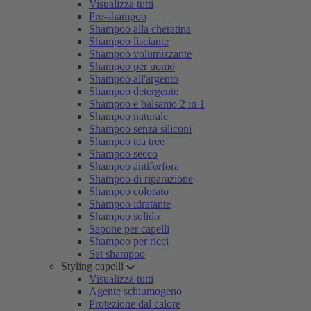
Visualizza tutti
Pre-shampoo
Shampoo alla cheratina
Shampoo lisciante
Shampoo volumizzante
Shampoo per uomo
Shampoo all'argento
Shampoo detergente
Shampoo e balsamo 2 in 1
Shampoo naturale
Shampoo senza siliconi
Shampoo tea tree
Shampoo secco
Shampoo antiforfora
Shampoo di riparazione
Shampoo colorato
Shampoo idratante
Shampoo solido
Sapone per capelli
Shampoo per ricci
Set shampoo
Styling capelli
Visualizza tutti
Agente schiumogeno
Protezione dal calore