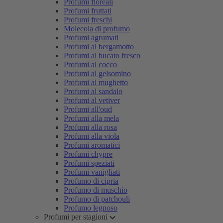
Profumi floreali
Profumi fruttati
Profumi freschi
Molecola di profumo
Profumi agrumati
Profumi al bergamotto
Profumi al bucato fresco
Profumi al cocco
Profumi al gelsomino
Profumi al mughetto
Profumi al sandalo
Profumi al vetiver
Profumi all'oud
Profumi alla mela
Profumi alla rosa
Profumi alla viola
Profumi aromatici
Profumi chypre
Profumi speziati
Profumi vanigliati
Profumo di cipria
Profumo di muschio
Profumo di patchouli
Profumo legnoso
Profumi per stagioni