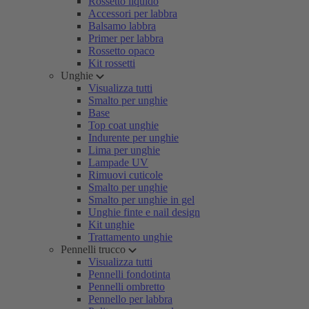
Rossetto liquido
Accessori per labbra
Balsamo labbra
Primer per labbra
Rossetto opaco
Kit rossetti
Unghie
Visualizza tutti
Smalto per unghie
Base
Top coat unghie
Indurente per unghie
Lima per unghie
Lampade UV
Rimuovi cuticole
Smalto per unghie
Smalto per unghie in gel
Unghie finte e nail design
Kit unghie
Trattamento unghie
Pennelli trucco
Visualizza tutti
Pennelli fondotinta
Pennelli ombretto
Pennello per labbra