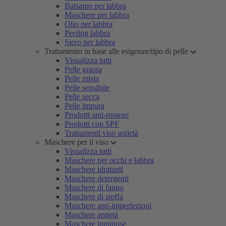
Balsamo per labbra
Maschere per labbra
Olio per labbra
Peeling labbra
Siero per labbra
Trattamento in base alle esigenze/tipo di pelle
Visualizza tutti
Pelle grassa
Pelle mista
Pelle sensibile
Pelle secca
Pelle impura
Prodotti anti-rossore
Prodotti con SPF
Trattamenti viso antietà
Maschere per il viso
Visualizza tutti
Maschere per occhi e labbra
Maschere idratanti
Maschere detergenti
Maschere di fango
Maschere di stoffa
Maschere anti-imperfezioni
Maschere antietà
Maschere luminose