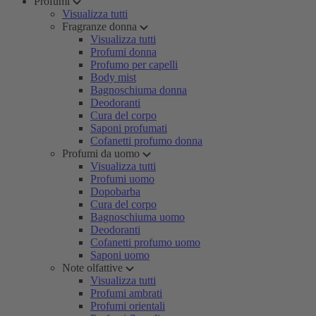
Profumi
Visualizza tutti
Fragranze donna
Visualizza tutti
Profumi donna
Profumo per capelli
Body mist
Bagnoschiuma donna
Deodoranti
Cura del corpo
Saponi profumati
Cofanetti profumo donna
Profumi da uomo
Visualizza tutti
Profumi uomo
Dopobarba
Cura del corpo
Bagnoschiuma uomo
Deodoranti
Cofanetti profumo uomo
Saponi uomo
Note olfattive
Visualizza tutti
Profumi ambrati
Profumi orientali