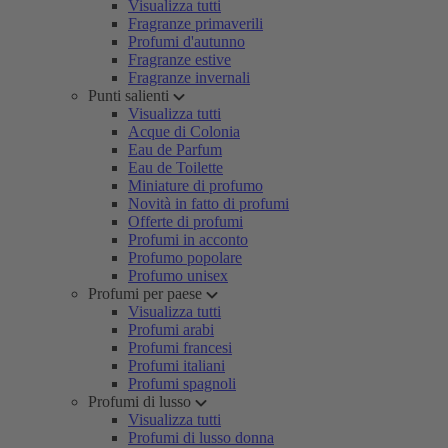
Visualizza tutti
Fragranze primaverili
Profumi d'autunno
Fragranze estive
Fragranze invernali
Punti salienti
Visualizza tutti
Acque di Colonia
Eau de Parfum
Eau de Toilette
Miniature di profumo
Novità in fatto di profumi
Offerte di profumi
Profumi in acconto
Profumo popolare
Profumo unisex
Profumi per paese
Visualizza tutti
Profumi arabi
Profumi francesi
Profumi italiani
Profumi spagnoli
Profumi di lusso
Visualizza tutti
Profumi di lusso donna