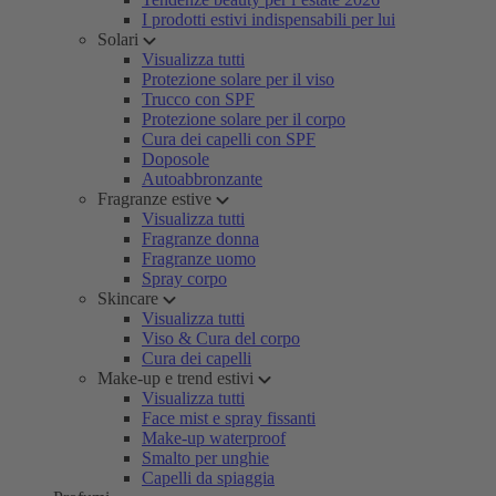
I prodotti estivi indispensabili per lui
Solari
Visualizza tutti
Protezione solare per il viso
Trucco con SPF
Protezione solare per il corpo
Cura dei capelli con SPF
Doposole
Autoabbronzante
Fragranze estive
Visualizza tutti
Fragranze donna
Fragranze uomo
Spray corpo
Skincare
Visualizza tutti
Viso & Cura del corpo
Cura dei capelli
Make-up e trend estivi
Visualizza tutti
Face mist e spray fissanti
Make-up waterproof
Smalto per unghie
Capelli da spiaggia