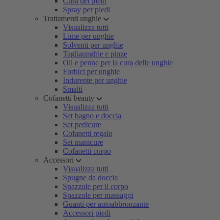
Cura dei piedi
Spray per piedi
Trattamenti unghie
Visualizza tutti
Lime per unghie
Solventi per unghie
Tagliaunghie e pinze
Oli e penne per la cura delle unghie
Forbici per unghie
Indurente per unghie
Smalti
Cofanetti beauty
Visualizza tutti
Set bagno e doccia
Set pedicure
Cofanetti regalo
Set manicure
Cofanetti corpo
Accessori
Visualizza tutti
Spugne da doccia
Spazzole per il corpo
Spazzole per massaggi
Guanti per autoabbronzante
Accessori piedi