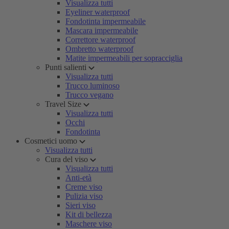
Visualizza tutti
Eyeliner waterproof
Fondotinta impermeabile
Mascara impermeabile
Correttore waterproof
Ombretto waterproof
Matite impermeabili per sopracciglia
Punti salienti
Visualizza tutti
Trucco luminoso
Trucco vegano
Travel Size
Visualizza tutti
Occhi
Fondotinta
Cosmetici uomo
Visualizza tutti
Cura del viso
Visualizza tutti
Anti-età
Creme viso
Pulizia viso
Sieri viso
Kit di bellezza
Maschere viso