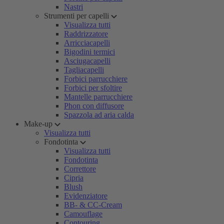
Nastri
Strumenti per capelli
Visualizza tutti
Raddrizzatore
Arricciacapelli
Bigodini termici
Asciugacapelli
Tagliacapelli
Forbici parrucchiere
Forbici per sfoltire
Mantelle parrucchiere
Phon con diffusore
Spazzola ad aria calda
Make-up
Visualizza tutti
Fondotinta
Visualizza tutti
Fondotinta
Correttore
Cipria
Blush
Evidenziatore
BB- & CC-Cream
Camouflage
Contouring