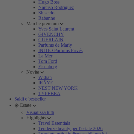
Hugo Boss
Narciso Rodriguez
Shiseido
Rabanne
Marche premium
Yves Saint Laurent
GIVENCHY
GUERLAIN
Parfums de Marly
INITIO Parfums Privés
La Mer
Tom Ford
Eisenberg
Novita
Widian
IRÄYE
NEST NEW YORK
TYPEBEA
Saldi e bestseller
☀️ Estate
Visualizza tutti
Highlights
Travel Essentials
Tendenze beauty per l’estate 2026
I prodotti estivi indispensabili per lui