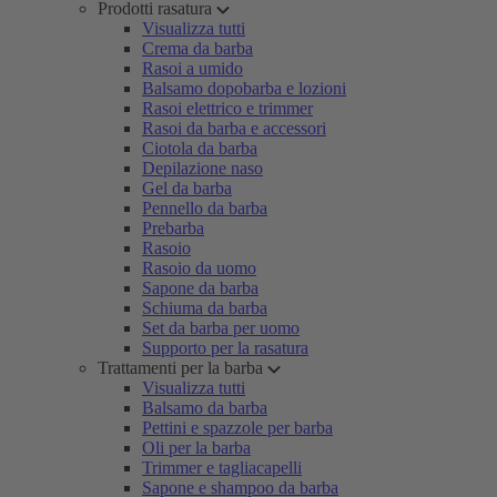
Prodotti rasatura
Visualizza tutti
Crema da barba
Rasoi a umido
Balsamo dopobarba e lozioni
Rasoi elettrico e trimmer
Rasoi da barba e accessori
Ciotola da barba
Depilazione naso
Gel da barba
Pennello da barba
Prebarba
Rasoio
Rasoio da uomo
Sapone da barba
Schiuma da barba
Set da barba per uomo
Supporto per la rasatura
Trattamenti per la barba
Visualizza tutti
Balsamo da barba
Pettini e spazzole per barba
Oli per la barba
Trimmer e tagliacapelli
Sapone e shampoo da barba