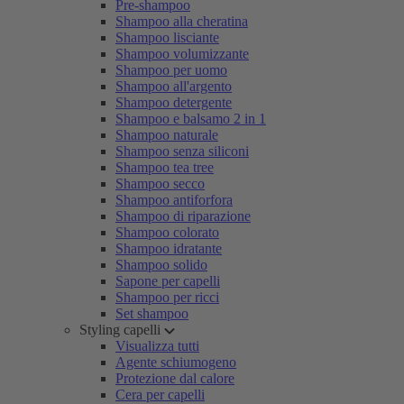
Pre-shampoo
Shampoo alla cheratina
Shampoo lisciante
Shampoo volumizzante
Shampoo per uomo
Shampoo all'argento
Shampoo detergente
Shampoo e balsamo 2 in 1
Shampoo naturale
Shampoo senza siliconi
Shampoo tea tree
Shampoo secco
Shampoo antiforfora
Shampoo di riparazione
Shampoo colorato
Shampoo idratante
Shampoo solido
Sapone per capelli
Shampoo per ricci
Set shampoo
Styling capelli
Visualizza tutti
Agente schiumogeno
Protezione dal calore
Cera per capelli