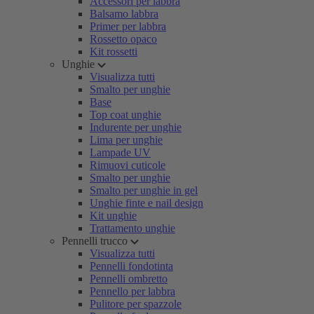
Accessori per labbra
Balsamo labbra
Primer per labbra
Rossetto opaco
Kit rossetti
Unghie
Visualizza tutti
Smalto per unghie
Base
Top coat unghie
Indurente per unghie
Lima per unghie
Lampade UV
Rimuovi cuticole
Smalto per unghie
Smalto per unghie in gel
Unghie finte e nail design
Kit unghie
Trattamento unghie
Pennelli trucco
Visualizza tutti
Pennelli fondotinta
Pennelli ombretto
Pennello per labbra
Pulitore per spazzole