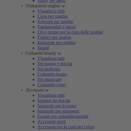
Spray per piedi
Trattamenti unghie
Visualizza tutti
Lime per unghie
Solventi per unghie
Tagliaunghie e pinze
Oli e penne per la cura delle unghie
Forbici per unghie
Indurente per unghie
Smalti
Cofanetti beauty
Visualizza tutti
Set bagno e doccia
Set pedicure
Cofanetti regalo
Set manicure
Cofanetti corpo
Accessori
Visualizza tutti
Spugne da doccia
Spazzole per il corpo
Spazzole per massaggi
Guanti per autoabbronzante
Accessori piedi
Accessori per la cura del corpo