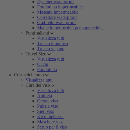
Eyeliner waterproof
Fondotinta impermeabile
Mascara impermeabile
Correttore waterproof
Ombretto waterproof
Matite impermeabili per sopracciglia
Punti salienti
Visualizza tutti
Trucco luminoso
Trucco vegano
Travel Size
Visualizza tutti
Occhi
Fondotinta
Cosmetici uomo
Visualizza tutti
Cura del viso
Visualizza tutti
Anti-età
Creme viso
Pulizia viso
Sieri viso
Kit di bellezza
Maschere viso
Scrub per il viso