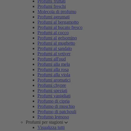
Profumi fruttati
Profumi freschi
Molecola di profumo
Profumi agrumati
Profumi al bergamotto
Profumi al bucato fresco
Profumi al cocco
Profumi al gelsomino
Profumi al mughetto
Profumi al sandalo
Profumi al vetiver
Profumi all'oud
Profumi alla mela
Profumi alla rosa
Profumi alla viola
Profumi aromatici
Profumi chypre
Profumi speziati
Profumi vanigliati
Profumo di cipria
Profumo di muschio
Profumo di patchouli
Profumo legnoso
Profumi per stagioni
Visualizza tutti