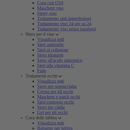
Cura con Q10
Maschere viso
Spray viso
Trattamento anti-imperfezioni
Trattamento viso 24 ore su 24
Trattamento viso senza parabeni
Siero per il viso
Visualizza tutti
Sieri antirughe
Sieri al collagene
Siero idratante
Siero all'acido ialuronico
Sieri alla vitamina C
Fiale
Trattamenti occhi
Visualizza tutti
Siero per sopracciglia
Crema per gli occhi
Maschere e patch occhi
Sieri contorno occhi
Siero per ciglia
Gel per gli occhi
Cura delle labbra
Visualizza tutti
Balsamo per labbra