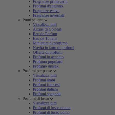
Fragranze primaverili
Profumi d'autunno
Fragranze estive
Fragranze invernali
Punti salienti
Visualizza tutti
Acque di Colonia
Eau de Parfum
Eau de Toilette
Miniature di profumo
Novità in fatto di profumi
Offerte di profumi
Profumi in acconto
Profumo popolare
Profumo unisex
Profumi per paese
Visualizza tutti
Profumi arabi
Profumi francesi
Profumi italiani
Profumi spagnoli
Profumi di lusso
Visualizza tutti
Profumi di lusso donna
Profumi di lusso uomo