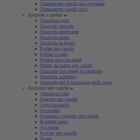
Trattamento capelli alla cheratina
Trattamento capelli ricci
Spazzole e pettini
Visualizza tutti
Spazzole rotonde
Spazzola districante
Spazzola piatta
Spazzola in legno
Pettini per capelli
Pettine a coda
Pettine arricciacapelli
Pettini da taglio per capelli
Spazzola con setole di cinghiale
Spazzola scheletro
Spazzole per il massaggio della testa
Accessori per capelli
Visualizza tutti
Fascette per capelli
Arricciacapelli
Scrunchie
Fermagli e barrette per capelli
Bottiglie spray
Accessori
Forcine per capelli
Nastri