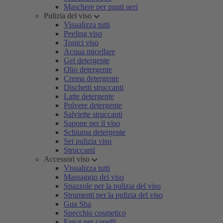
Maschere per punti neri
Pulizia del viso
Visualizza tutti
Peeling viso
Tonici viso
Acqua micellare
Gel detergente
Olio detergente
Crema detergente
Dischetti struccanti
Latte detergente
Polvere detergente
Salviette struccanti
Sapone per il viso
Schiuma detergente
Set pulizia viso
Struccanti
Accessori viso
Visualizza tutti
Massaggio del viso
Spazzole per la pulizia del viso
Strumenti per la pulizia del viso
Gua Sha
Specchio cosmetico
Fasce per capelli