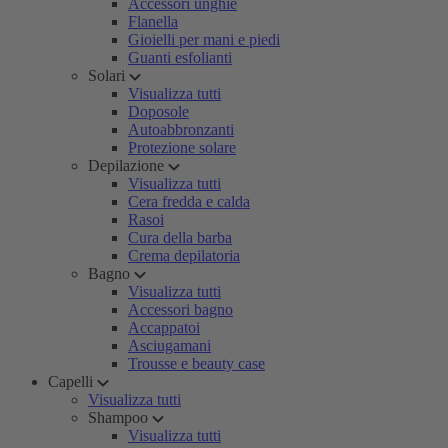
Accessori unghie
Flanella
Gioielli per mani e piedi
Guanti esfolianti
Solari
Visualizza tutti
Doposole
Autoabbronzanti
Protezione solare
Depilazione
Visualizza tutti
Cera fredda e calda
Rasoi
Cura della barba
Crema depilatoria
Bagno
Visualizza tutti
Accessori bagno
Accappatoi
Asciugamani
Trousse e beauty case
Capelli
Visualizza tutti
Shampoo
Visualizza tutti