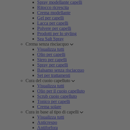
Spray modellante capelli
Ritocco ricrescita
Crema modellante
Gel per capelli
Lacca per capelli
Polvere per capelli
Prodotti per lo styling
Sea Salt Spray
Crema senza risciacquo
Visualizza tutti
Olio per capelli
Siero per capelli
Spray per capelli
Balsamo senza risciacquo
Set per trattamenti
Cura del cuoio capelluto
Visualizza tutti
Olio per il cuoio capelluto
Scrub cuoio capelluto
Tonico per capelli
Crema solare
Cura in base al tipo di capelli
Visualizza tutti
Anticrespo
Antiforfora