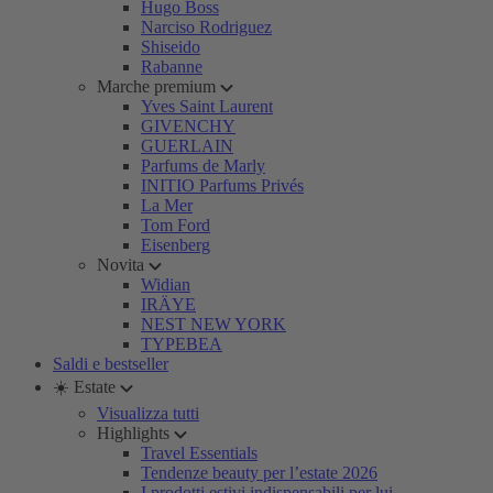
Hugo Boss
Narciso Rodriguez
Shiseido
Rabanne
Marche premium
Yves Saint Laurent
GIVENCHY
GUERLAIN
Parfums de Marly
INITIO Parfums Privés
La Mer
Tom Ford
Eisenberg
Novita
Widian
IRÄYE
NEST NEW YORK
TYPEBEA
Saldi e bestseller
☀️ Estate
Visualizza tutti
Highlights
Travel Essentials
Tendenze beauty per l’estate 2026
I prodotti estivi indispensabili per lui