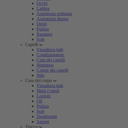
Occhi
Labbra
Assistenza notturna
Assistenza diurna
Denti
Pulizia
Rasatura
Sole
Capelli
Visualizza tutti
Condizionatore
Cura dei capelli
Shampoo
Colore dei capelli
Stile
Cura del corpo
Visualizza tutti
Mani e piedi
Lozioni
Oli
Pulizia
Sole
Deodoranti
Saponi
Trucco