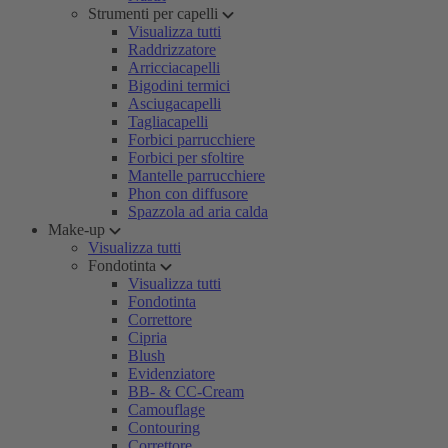
Strumenti per capelli
Visualizza tutti
Raddrizzatore
Arricciacapelli
Bigodini termici
Asciugacapelli
Tagliacapelli
Forbici parrucchiere
Forbici per sfoltire
Mantelle parrucchiere
Phon con diffusore
Spazzola ad aria calda
Make-up
Visualizza tutti
Fondotinta
Visualizza tutti
Fondotinta
Correttore
Cipria
Blush
Evidenziatore
BB- & CC-Cream
Camouflage
Contouring
Correttore