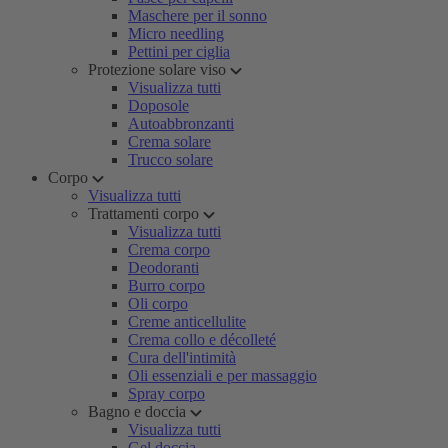
Maschere per il sonno
Micro needling
Pettini per ciglia
Protezione solare viso
Visualizza tutti
Doposole
Autoabbronzanti
Crema solare
Trucco solare
Corpo
Visualizza tutti
Trattamenti corpo
Visualizza tutti
Crema corpo
Deodoranti
Burro corpo
Oli corpo
Creme anticellulite
Crema collo e décolleté
Cura dell'intimità
Oli essenziali e per massaggio
Spray corpo
Bagno e doccia
Visualizza tutti
Gel doccia