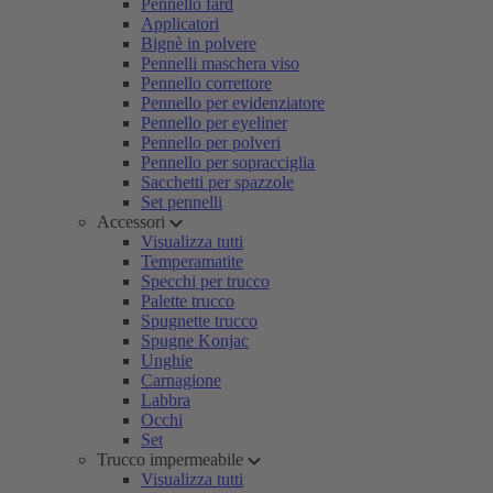
Pennello fard
Applicatori
Bignè in polvere
Pennelli maschera viso
Pennello correttore
Pennello per evidenziatore
Pennello per eyeliner
Pennello per polveri
Pennello per sopracciglia
Sacchetti per spazzole
Set pennelli
Accessori
Visualizza tutti
Temperamatite
Specchi per trucco
Palette trucco
Spugnette trucco
Spugne Konjac
Unghie
Carnagione
Labbra
Occhi
Set
Trucco impermeabile
Visualizza tutti