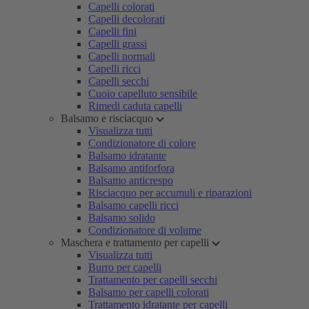
Capelli colorati
Capelli decolorati
Capelli fini
Capelli grassi
Capelli normali
Capelli ricci
Capelli secchi
Cuoio capelluto sensibile
Rimedi caduta capelli
Balsamo e risciacquo
Visualizza tutti
Condizionatore di colore
Balsamo idratante
Balsamo antiforfora
Balsamo anticrespo
Risciacquo per accumuli e riparazioni
Balsamo capelli ricci
Balsamo solido
Condizionatore di volume
Maschera e trattamento per capelli
Visualizza tutti
Burro per capelli
Trattamento per capelli secchi
Balsamo per capelli colorati
Trattamento idratante per capelli