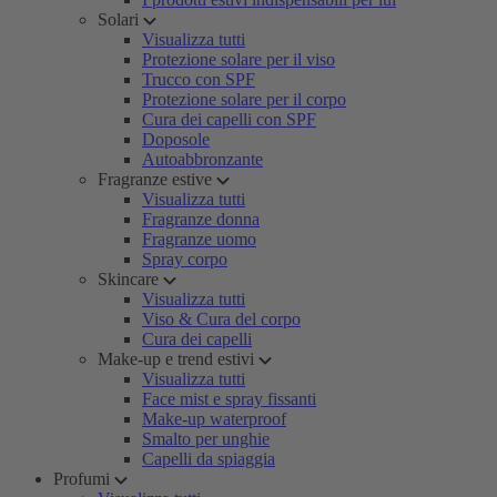
Solari
Visualizza tutti
Protezione solare per il viso
Trucco con SPF
Protezione solare per il corpo
Cura dei capelli con SPF
Doposole
Autoabbronzante
Fragranze estive
Visualizza tutti
Fragranze donna
Fragranze uomo
Spray corpo
Skincare
Visualizza tutti
Viso & Cura del corpo
Cura dei capelli
Make-up e trend estivi
Visualizza tutti
Face mist e spray fissanti
Make-up waterproof
Smalto per unghie
Capelli da spiaggia
Profumi