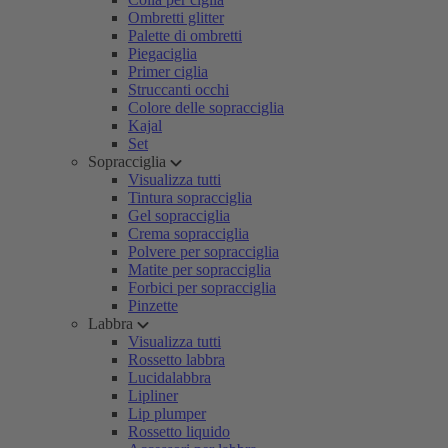
Ombretti glitter
Palette di ombretti
Piegaciglia
Primer ciglia
Struccanti occhi
Colore delle sopracciglia
Kajal
Set
Sopracciglia
Visualizza tutti
Tintura sopracciglia
Gel sopracciglia
Crema sopracciglia
Polvere per sopracciglia
Matite per sopracciglia
Forbici per sopracciglia
Pinzette
Labbra
Visualizza tutti
Rossetto labbra
Lucidalabbra
Lipliner
Lip plumper
Rossetto liquido