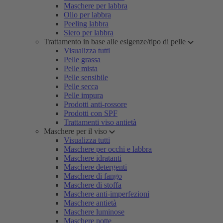
Maschere per labbra
Olio per labbra
Peeling labbra
Siero per labbra
Trattamento in base alle esigenze/tipo di pelle
Visualizza tutti
Pelle grassa
Pelle mista
Pelle sensibile
Pelle secca
Pelle impura
Prodotti anti-rossore
Prodotti con SPF
Trattamenti viso antietà
Maschere per il viso
Visualizza tutti
Maschere per occhi e labbra
Maschere idratanti
Maschere detergenti
Maschere di fango
Maschere di stoffa
Maschere anti-imperfezioni
Maschere antietà
Maschere luminose
Maschere notte