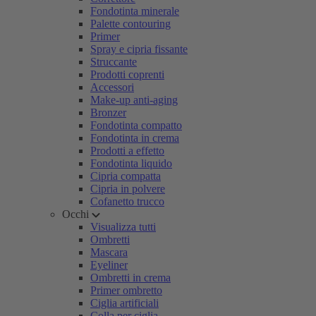
Fondotinta minerale
Palette contouring
Primer
Spray e cipria fissante
Struccante
Prodotti coprenti
Accessori
Make-up anti-aging
Bronzer
Fondotinta compatto
Fondotinta in crema
Prodotti a effetto
Fondotinta liquido
Cipria compatta
Cipria in polvere
Cofanetto trucco
Occhi
Visualizza tutti
Ombretti
Mascara
Eyeliner
Ombretti in crema
Primer ombretto
Ciglia artificiali
Colla per ciglia