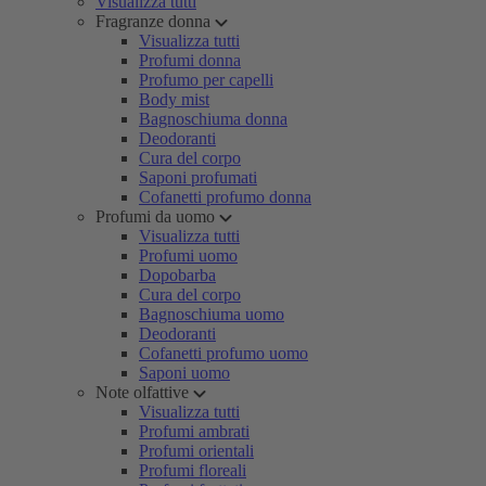
Visualizza tutti
Fragranze donna
Visualizza tutti
Profumi donna
Profumo per capelli
Body mist
Bagnoschiuma donna
Deodoranti
Cura del corpo
Saponi profumati
Cofanetti profumo donna
Profumi da uomo
Visualizza tutti
Profumi uomo
Dopobarba
Cura del corpo
Bagnoschiuma uomo
Deodoranti
Cofanetti profumo uomo
Saponi uomo
Note olfattive
Visualizza tutti
Profumi ambrati
Profumi orientali
Profumi floreali