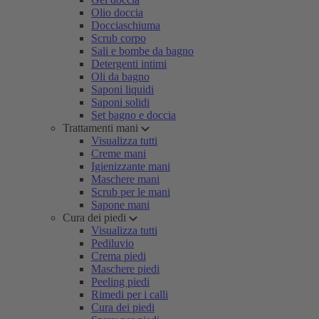
Olio doccia
Docciaschiuma
Scrub corpo
Sali e bombe da bagno
Detergenti intimi
Oli da bagno
Saponi liquidi
Saponi solidi
Set bagno e doccia
Trattamenti mani
Visualizza tutti
Creme mani
Igienizzante mani
Maschere mani
Scrub per le mani
Sapone mani
Cura dei piedi
Visualizza tutti
Pediluvio
Crema piedi
Maschere piedi
Peeling piedi
Rimedi per i calli
Cura dei piedi