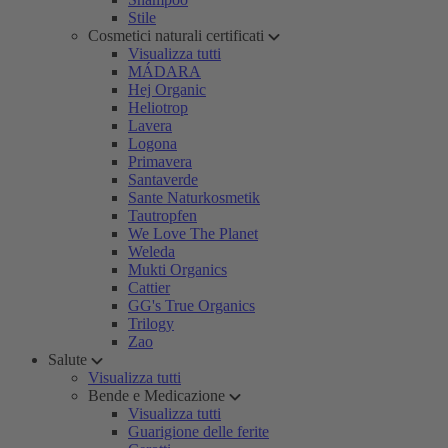
Stile
Cosmetici naturali certificati
Visualizza tutti
MÁDARA
Hej Organic
Heliotrop
Lavera
Logona
Primavera
Santaverde
Sante Naturkosmetik
Tautropfen
We Love The Planet
Weleda
Mukti Organics
Cattier
GG's True Organics
Trilogy
Zao
Salute
Visualizza tutti
Bende e Medicazione
Visualizza tutti
Guarigione delle ferite