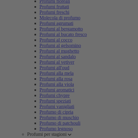
Profumi floreali
Profumi fruttati
Profumi freschi
Molecola di profumo
Profumi agrumati
Profumi al bergamotto
Profumi al bucato fresco
Profumi al cocco
Profumi al gelsomino
Profumi al mughetto
Profumi al sandalo
Profumi al vetiver
Profumi all'oud
Profumi alla mela
Profumi alla rosa
Profumi alla viola
Profumi aromatici
Profumi chypre
Profumi speziati
Profumi vanigliati
Profumo di cipria
Profumo di muschio
Profumo di patchouli
Profumo legnoso
Profumi per stagioni