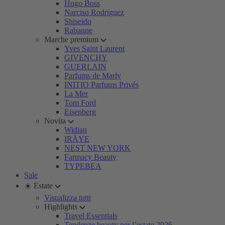
Hugo Boss
Narciso Rodriguez
Shiseido
Rabanne
Marche premium
Yves Saint Laurent
GIVENCHY
GUERLAIN
Parfums de Marly
INITIO Parfums Privés
La Mer
Tom Ford
Eisenberg
Novita
Widian
IRÄYE
NEST NEW YORK
Farmacy Beauty
TYPEBEA
Sale
☀️ Estate
Visualizza tutti
Highlights
Travel Essentials
Tendenze beauty per l’estate 2026