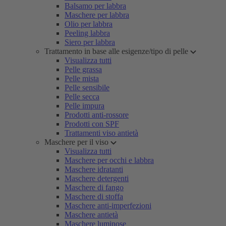
Balsamo per labbra
Maschere per labbra
Olio per labbra
Peeling labbra
Siero per labbra
Trattamento in base alle esigenze/tipo di pelle
Visualizza tutti
Pelle grassa
Pelle mista
Pelle sensibile
Pelle secca
Pelle impura
Prodotti anti-rossore
Prodotti con SPF
Trattamenti viso antietà
Maschere per il viso
Visualizza tutti
Maschere per occhi e labbra
Maschere idratanti
Maschere detergenti
Maschere di fango
Maschere di stoffa
Maschere anti-imperfezioni
Maschere antietà
Maschere luminose