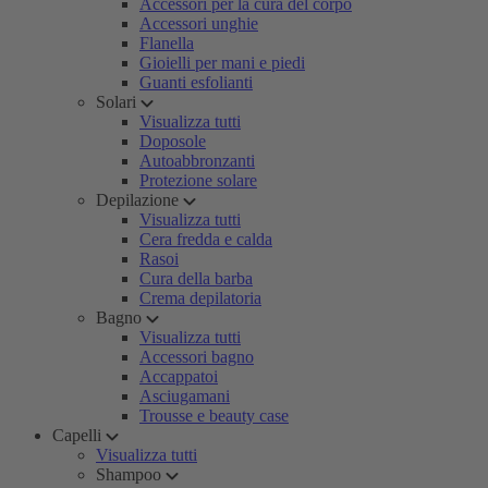
Accessori per la cura del corpo
Accessori unghie
Flanella
Gioielli per mani e piedi
Guanti esfolianti
Solari
Visualizza tutti
Doposole
Autoabbronzanti
Protezione solare
Depilazione
Visualizza tutti
Cera fredda e calda
Rasoi
Cura della barba
Crema depilatoria
Bagno
Visualizza tutti
Accessori bagno
Accappatoi
Asciugamani
Trousse e beauty case
Capelli
Visualizza tutti
Shampoo