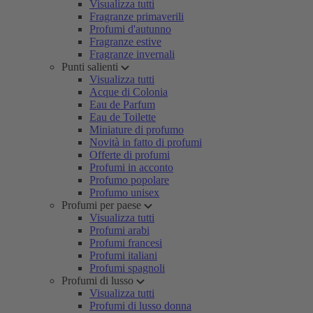
Visualizza tutti
Fragranze primaverili
Profumi d'autunno
Fragranze estive
Fragranze invernali
Punti salienti
Visualizza tutti
Acque di Colonia
Eau de Parfum
Eau de Toilette
Miniature di profumo
Novità in fatto di profumi
Offerte di profumi
Profumi in acconto
Profumo popolare
Profumo unisex
Profumi per paese
Visualizza tutti
Profumi arabi
Profumi francesi
Profumi italiani
Profumi spagnoli
Profumi di lusso
Visualizza tutti
Profumi di lusso donna