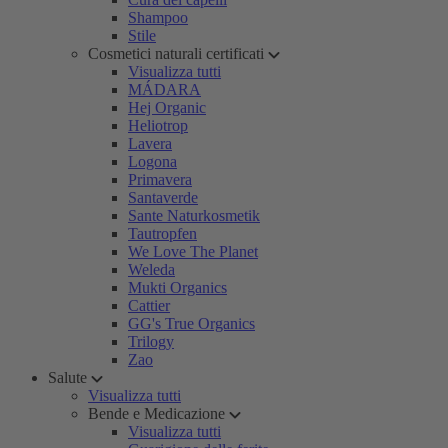
Shampoo
Stile
Cosmetici naturali certificati
Visualizza tutti
MÁDARA
Hej Organic
Heliotrop
Lavera
Logona
Primavera
Santaverde
Sante Naturkosmetik
Tautropfen
We Love The Planet
Weleda
Mukti Organics
Cattier
GG's True Organics
Trilogy
Zao
Salute
Visualizza tutti
Bende e Medicazione
Visualizza tutti