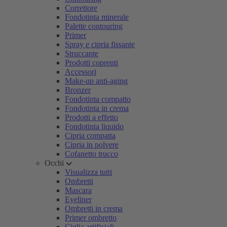
Correttore
Fondotinta minerale
Palette contouring
Primer
Spray e cipria fissante
Struccante
Prodotti coprenti
Accessori
Make-up anti-aging
Bronzer
Fondotinta compatto
Fondotinta in crema
Prodotti a effetto
Fondotinta liquido
Cipria compatta
Cipria in polvere
Cofanetto trucco
Occhi
Visualizza tutti
Ombretti
Mascara
Eyeliner
Ombretti in crema
Primer ombretto
Ciglia artificiali