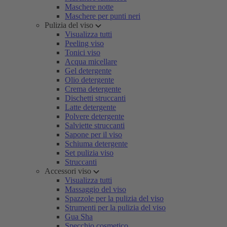
Maschere notte
Maschere per punti neri
Pulizia del viso
Visualizza tutti
Peeling viso
Tonici viso
Acqua micellare
Gel detergente
Olio detergente
Crema detergente
Dischetti struccanti
Latte detergente
Polvere detergente
Salviette struccanti
Sapone per il viso
Schiuma detergente
Set pulizia viso
Struccanti
Accessori viso
Visualizza tutti
Massaggio del viso
Spazzole per la pulizia del viso
Strumenti per la pulizia del viso
Gua Sha
Specchio cosmetico