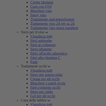
Creme idratanti
Cura con Q10
Maschere viso
Spray viso
Trattamento anti-imperfezioni
Trattamento viso 24 ore su 24
Trattamento viso senza parabeni
Siero per il viso
Visualizza tutti
Sieri antirughe
Sieri al collagene
Siero idratante
Siero all'acido ialuronico
Sieri alla vitamina C
Fiale
Trattamenti occhi
Visualizza tutti
Siero per sopracciglia
Crema per gli occhi
Maschere e patch occhi
Sieri contorno occhi
Siero per ciglia
Gel per gli occhi
Cura delle labbra
Visualizza tutti