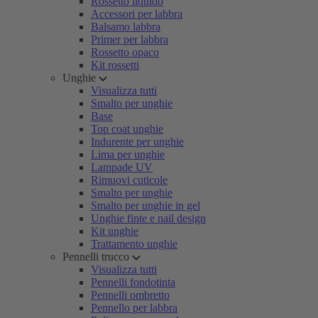
Rossetto liquido
Accessori per labbra
Balsamo labbra
Primer per labbra
Rossetto opaco
Kit rossetti
Unghie
Visualizza tutti
Smalto per unghie
Base
Top coat unghie
Indurente per unghie
Lima per unghie
Lampade UV
Rimuovi cuticole
Smalto per unghie
Smalto per unghie in gel
Unghie finte e nail design
Kit unghie
Trattamento unghie
Pennelli trucco
Visualizza tutti
Pennelli fondotinta
Pennelli ombretto
Pennello per labbra