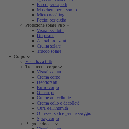
Fasce per capelli
Maschere per il sonno
Micro needling
Pettini per ciglia
Protezione solare viso
Visualizza tutti
Doposole
Autoabbronzanti
Crema solare
Trucco solare
Corpo
Visualizza tutti
Trattamenti corpo
Visualizza tutti
Crema corpo
Deodoranti
Burro corpo
Oli corpo
Creme anticellulite
Crema collo e décolleté
Cura dell'intimità
Oli essenziali e per massaggio
Spray corpo
Bagno e doccia
Visualizza tutti