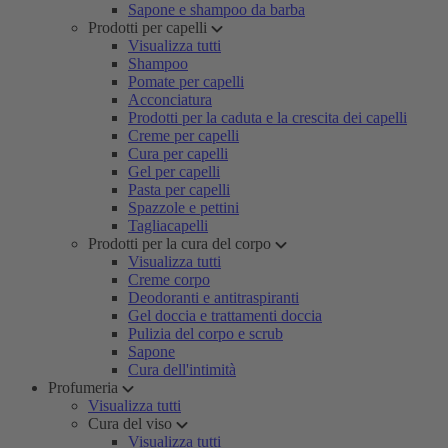
Sapone e shampoo da barba
Prodotti per capelli
Visualizza tutti
Shampoo
Pomate per capelli
Acconciatura
Prodotti per la caduta e la crescita dei capelli
Creme per capelli
Cura per capelli
Gel per capelli
Pasta per capelli
Spazzole e pettini
Tagliacapelli
Prodotti per la cura del corpo
Visualizza tutti
Creme corpo
Deodoranti e antitraspiranti
Gel doccia e trattamenti doccia
Pulizia del corpo e scrub
Sapone
Cura dell'intimità
Profumeria
Visualizza tutti
Cura del viso
Visualizza tutti