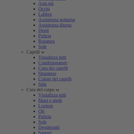
Anti-età
Occhi
Labbra
Assistenza notturna
Assistenza diurna
Denti
Pulizia
Rasatura
Sole
Capelli
Visualizza tutti
Condizionatore
Cura dei capelli
Shampoo
Colore dei capelli
Stile
Cura del corpo
Visualizza tutti
Mani e piedi
Lozioni
Oli
Pulizia
Sole
Deodoranti
Saponi