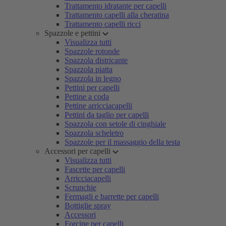
Trattamento idratante per capelli
Trattamento capelli alla cheratina
Trattamento capelli ricci
Spazzole e pettini
Visualizza tutti
Spazzole rotonde
Spazzola districante
Spazzola piatta
Spazzola in legno
Pettini per capelli
Pettine a coda
Pettine arricciacapelli
Pettini da taglio per capelli
Spazzola con setole di cinghiale
Spazzola scheletro
Spazzole per il massaggio della testa
Accessori per capelli
Visualizza tutti
Fascette per capelli
Arricciacapelli
Scrunchie
Fermagli e barrette per capelli
Bottiglie spray
Accessori
Forcine per capelli