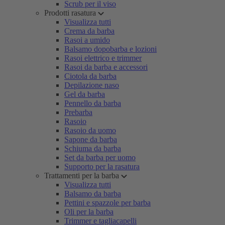
Scrub per il viso
Prodotti rasatura
Visualizza tutti
Crema da barba
Rasoi a umido
Balsamo dopobarba e lozioni
Rasoi elettrico e trimmer
Rasoi da barba e accessori
Ciotola da barba
Depilazione naso
Gel da barba
Pennello da barba
Prebarba
Rasoio
Rasoio da uomo
Sapone da barba
Schiuma da barba
Set da barba per uomo
Supporto per la rasatura
Trattamenti per la barba
Visualizza tutti
Balsamo da barba
Pettini e spazzole per barba
Oli per la barba
Trimmer e tagliacapelli