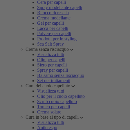
Cera per capelli
Spray modellante capelli
Ritocco ricrescita
Crema modellante
Gel per capelli
Lacca per capelli
Polvere per capelli
Prodotti per lo styling
Sea Salt Spray
Crema senza risciacquo
Visualizza tutti
Olio per capelli
Siero per capelli
Spray per capelli
Balsamo senza risciacquo
Set per trattamenti
Cura del cuoio capelluto
Visualizza tutti
Olio per il cuoio capelluto
Scrub cuoio capelluto
Tonico per capelli
Crema solare
Cura in base al tipo di capelli
Visualizza tutti
Anticrespo