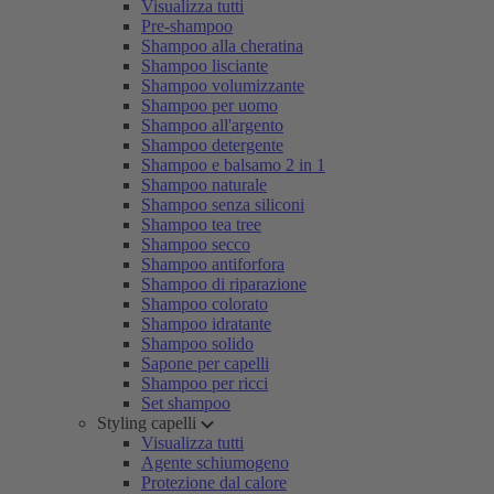
Visualizza tutti
Pre-shampoo
Shampoo alla cheratina
Shampoo lisciante
Shampoo volumizzante
Shampoo per uomo
Shampoo all'argento
Shampoo detergente
Shampoo e balsamo 2 in 1
Shampoo naturale
Shampoo senza siliconi
Shampoo tea tree
Shampoo secco
Shampoo antiforfora
Shampoo di riparazione
Shampoo colorato
Shampoo idratante
Shampoo solido
Sapone per capelli
Shampoo per ricci
Set shampoo
Styling capelli
Visualizza tutti
Agente schiumogeno
Protezione dal calore