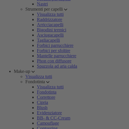
Nastri
Strumenti per capelli
Visualizza tutti
Raddrizzatore
Arricciacapelli
Bigodini termici
Asciugacapelli
Tagliacapelli
Forbici parrucchiere
Forbici per sfoltire
Mantelle parrucchiere
Phon con diffusore
Spazzola ad aria calda
Make-up
Visualizza tutti
Fondotinta
Visualizza tutti
Fondotinta
Correttore
Cipria
Blush
Evidenziatore
BB- & CC-Cream
Camouflage
Contouring