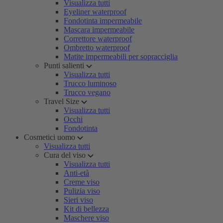
Visualizza tutti
Eyeliner waterproof
Fondotinta impermeabile
Mascara impermeabile
Correttore waterproof
Ombretto waterproof
Matite impermeabili per sopracciglia
Punti salienti
Visualizza tutti
Trucco luminoso
Trucco vegano
Travel Size
Visualizza tutti
Occhi
Fondotinta
Cosmetici uomo
Visualizza tutti
Cura del viso
Visualizza tutti
Anti-età
Creme viso
Pulizia viso
Sieri viso
Kit di bellezza
Maschere viso