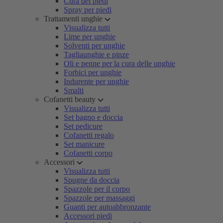
Cura dei piedi
Spray per piedi
Trattamenti unghie
Visualizza tutti
Lime per unghie
Solventi per unghie
Tagliaunghie e pinze
Oli e penne per la cura delle unghie
Forbici per unghie
Indurente per unghie
Smalti
Cofanetti beauty
Visualizza tutti
Set bagno e doccia
Set pedicure
Cofanetti regalo
Set manicure
Cofanetti corpo
Accessori
Visualizza tutti
Spugne da doccia
Spazzole per il corpo
Spazzole per massaggi
Guanti per autoabbronzante
Accessori piedi