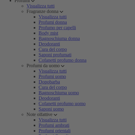
Profumi
Visualizza tutti
Fragranze donna
Visualizza tutti
Profumi donna
Profumo per capelli
Body mist
Bagnoschiuma donna
Deodoranti
Cura del corpo
Saponi profumati
Cofanetti profumo donna
Profumi da uomo
Visualizza tutti
Profumi uomo
Dopobarba
Cura del corpo
Bagnoschiuma uomo
Deodoranti
Cofanetti profumo uomo
Saponi uomo
Note olfattive
Visualizza tutti
Profumi ambrati
Profumi orientali