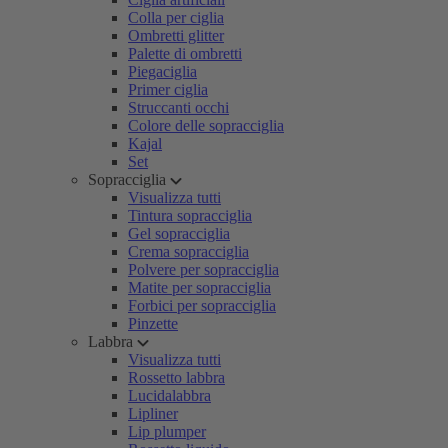
Colla per ciglia
Ombretti glitter
Palette di ombretti
Piegaciglia
Primer ciglia
Struccanti occhi
Colore delle sopracciglia
Kajal
Set
Sopracciglia
Visualizza tutti
Tintura sopracciglia
Gel sopracciglia
Crema sopracciglia
Polvere per sopracciglia
Matite per sopracciglia
Forbici per sopracciglia
Pinzette
Labbra
Visualizza tutti
Rossetto labbra
Lucidalabbra
Lipliner
Lip plumper