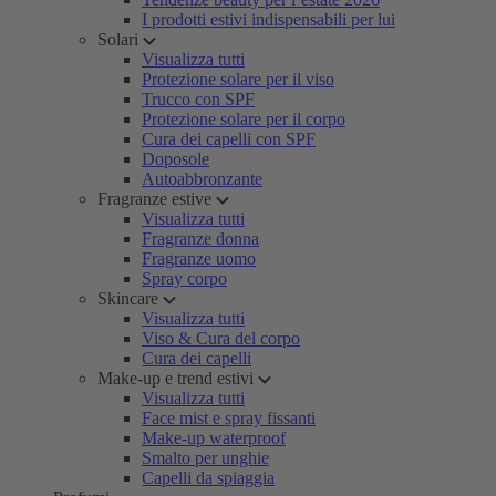
I prodotti estivi indispensabili per lui
Solari
Visualizza tutti
Protezione solare per il viso
Trucco con SPF
Protezione solare per il corpo
Cura dei capelli con SPF
Doposole
Autoabbronzante
Fragranze estive
Visualizza tutti
Fragranze donna
Fragranze uomo
Spray corpo
Skincare
Visualizza tutti
Viso & Cura del corpo
Cura dei capelli
Make-up e trend estivi
Visualizza tutti
Face mist e spray fissanti
Make-up waterproof
Smalto per unghie
Capelli da spiaggia