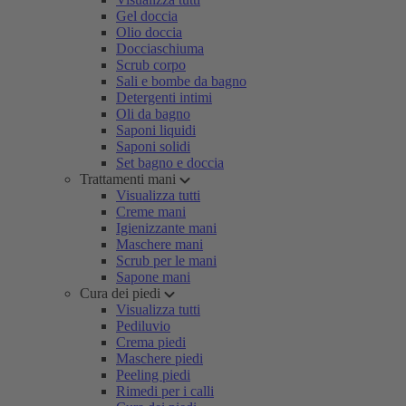
Gel doccia
Olio doccia
Docciaschiuma
Scrub corpo
Sali e bombe da bagno
Detergenti intimi
Oli da bagno
Saponi liquidi
Saponi solidi
Set bagno e doccia
Trattamenti mani
Visualizza tutti
Creme mani
Igienizzante mani
Maschere mani
Scrub per le mani
Sapone mani
Cura dei piedi
Visualizza tutti
Pediluvio
Crema piedi
Maschere piedi
Peeling piedi
Rimedi per i calli