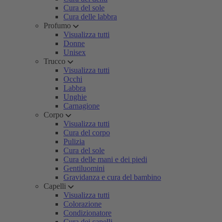
Cura del sole
Cura delle labbra
Profumo
Visualizza tutti
Donne
Unisex
Trucco
Visualizza tutti
Occhi
Labbra
Unghie
Carnagione
Corpo
Visualizza tutti
Cura del corpo
Pulizia
Cura del sole
Cura delle mani e dei piedi
Gentiluomini
Gravidanza e cura del bambino
Capelli
Visualizza tutti
Colorazione
Condizionatore
Cura dei capelli