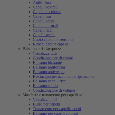
Antiforfora
Capelli colorati
Capelli decolorati
Capelli fini
Capelli grassi
Capelli normali
Capelli ricci
Capelli secchi
Cuoio capelluto sensibile
Rimedi caduta capelli
Balsamo e risciacquo
Visualizza tutti
Condizionatore di colore
Balsamo idratante
Balsamo antiforfora
Balsamo anticrespo
Risciacquo per accumuli e riparazioni
Balsamo capelli ricci
Balsamo solido
Condizionatore di volume
Maschera e trattamento per capelli
Visualizza tutti
Burro per capelli
Trattamento per capelli secchi
Balsamo per capelli colorati