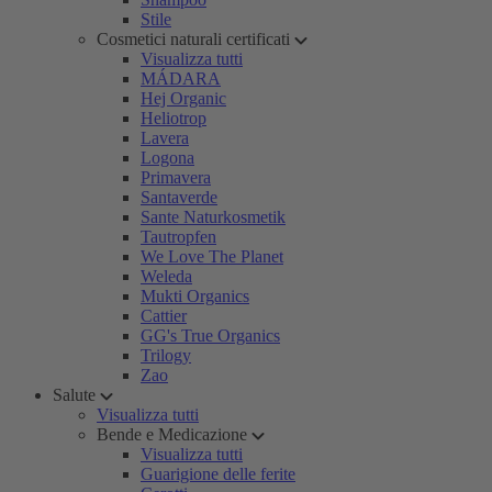
Stile
Cosmetici naturali certificati
Visualizza tutti
MÁDARA
Hej Organic
Heliotrop
Lavera
Logona
Primavera
Santaverde
Sante Naturkosmetik
Tautropfen
We Love The Planet
Weleda
Mukti Organics
Cattier
GG's True Organics
Trilogy
Zao
Salute
Visualizza tutti
Bende e Medicazione
Visualizza tutti
Guarigione delle ferite