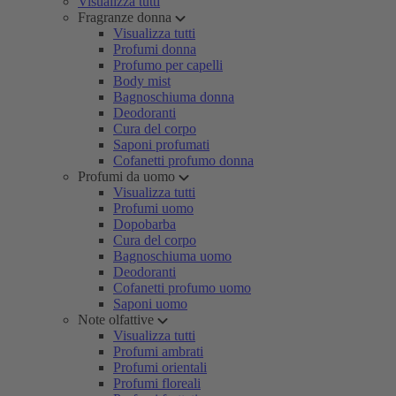
Visualizza tutti
Fragranze donna
Visualizza tutti
Profumi donna
Profumo per capelli
Body mist
Bagnoschiuma donna
Deodoranti
Cura del corpo
Saponi profumati
Cofanetti profumo donna
Profumi da uomo
Visualizza tutti
Profumi uomo
Dopobarba
Cura del corpo
Bagnoschiuma uomo
Deodoranti
Cofanetti profumo uomo
Saponi uomo
Note olfattive
Visualizza tutti
Profumi ambrati
Profumi orientali
Profumi floreali