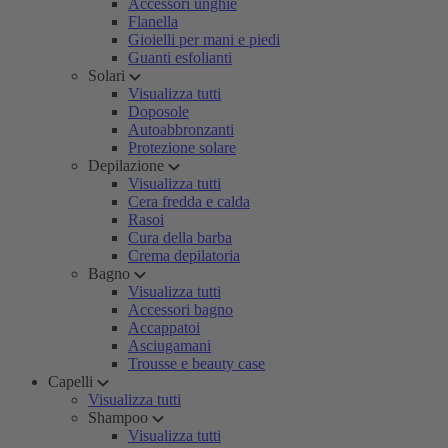
Accessori unghie
Flanella
Gioielli per mani e piedi
Guanti esfolianti
Solari
Visualizza tutti
Doposole
Autoabbronzanti
Protezione solare
Depilazione
Visualizza tutti
Cera fredda e calda
Rasoi
Cura della barba
Crema depilatoria
Bagno
Visualizza tutti
Accessori bagno
Accappatoi
Asciugamani
Trousse e beauty case
Capelli
Visualizza tutti
Shampoo
Visualizza tutti