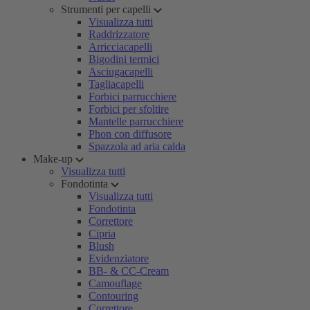
Strumenti per capelli
Visualizza tutti
Raddrizzatore
Arricciacapelli
Bigodini termici
Asciugacapelli
Tagliacapelli
Forbici parrucchiere
Forbici per sfoltire
Mantelle parrucchiere
Phon con diffusore
Spazzola ad aria calda
Make-up
Visualizza tutti
Fondotinta
Visualizza tutti
Fondotinta
Correttore
Cipria
Blush
Evidenziatore
BB- & CC-Cream
Camouflage
Contouring
Correttore