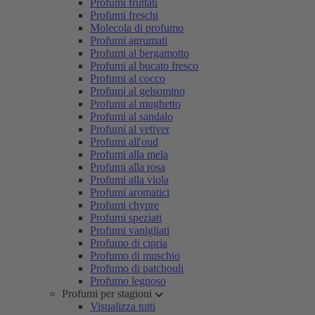
Profumi fruttati
Profumi freschi
Molecola di profumo
Profumi agrumati
Profumi al bergamotto
Profumi al bucato fresco
Profumi al cocco
Profumi al gelsomino
Profumi al mughetto
Profumi al sandalo
Profumi al vetiver
Profumi all'oud
Profumi alla mela
Profumi alla rosa
Profumi alla viola
Profumi aromatici
Profumi chypre
Profumi speziati
Profumi vanigliati
Profumo di cipria
Profumo di muschio
Profumo di patchouli
Profumo legnoso
Profumi per stagioni
Visualizza tutti