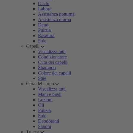
Occhi
Labbra
Assistenza notturna
Assistenza diurna
Denti
Pulizia
Rasatura
Sole
Capelli
Visualizza tutti
Condizionatore
Cura dei capelli
Shampoo
Colore dei capelli
Stile
Cura del corpo
Visualizza tutti
Mani e piedi
Lozioni
Oli
Pulizia
Sole
Deodoranti
Saponi
Trucco