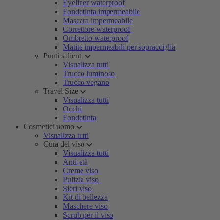
Eyeliner waterproof
Fondotinta impermeabile
Mascara impermeabile
Correttore waterproof
Ombretto waterproof
Matite impermeabili per sopracciglia
Punti salienti
Visualizza tutti
Trucco luminoso
Trucco vegano
Travel Size
Visualizza tutti
Occhi
Fondotinta
Cosmetici uomo
Visualizza tutti
Cura del viso
Visualizza tutti
Anti-età
Creme viso
Pulizia viso
Sieri viso
Kit di bellezza
Maschere viso
Scrub per il viso