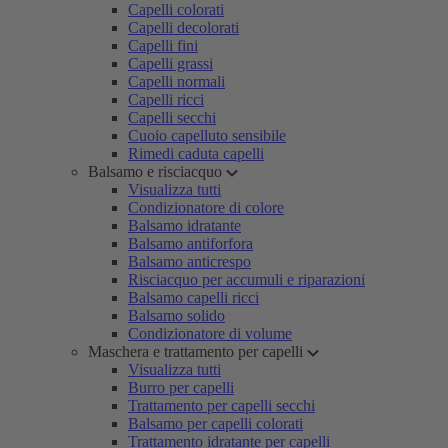
Capelli colorati
Capelli decolorati
Capelli fini
Capelli grassi
Capelli normali
Capelli ricci
Capelli secchi
Cuoio capelluto sensibile
Rimedi caduta capelli
Balsamo e risciacquo
Visualizza tutti
Condizionatore di colore
Balsamo idratante
Balsamo antiforfora
Balsamo anticrespo
Risciacquo per accumuli e riparazioni
Balsamo capelli ricci
Balsamo solido
Condizionatore di volume
Maschera e trattamento per capelli
Visualizza tutti
Burro per capelli
Trattamento per capelli secchi
Balsamo per capelli colorati
Trattamento idratante per capelli