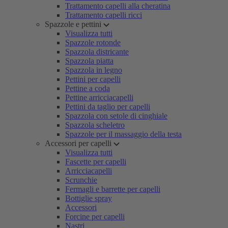
Trattamento capelli alla cheratina
Trattamento capelli ricci
Spazzole e pettini
Visualizza tutti
Spazzole rotonde
Spazzola districante
Spazzola piatta
Spazzola in legno
Pettini per capelli
Pettine a coda
Pettine arricciacapelli
Pettini da taglio per capelli
Spazzola con setole di cinghiale
Spazzola scheletro
Spazzole per il massaggio della testa
Accessori per capelli
Visualizza tutti
Fascette per capelli
Arricciacapelli
Scrunchie
Fermagli e barrette per capelli
Bottiglie spray
Accessori
Forcine per capelli
Nastri