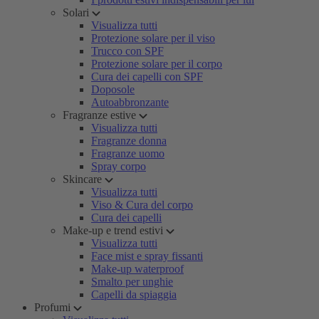
Solari
Visualizza tutti
Protezione solare per il viso
Trucco con SPF
Protezione solare per il corpo
Cura dei capelli con SPF
Doposole
Autoabbronzante
Fragranze estive
Visualizza tutti
Fragranze donna
Fragranze uomo
Spray corpo
Skincare
Visualizza tutti
Viso & Cura del corpo
Cura dei capelli
Make-up e trend estivi
Visualizza tutti
Face mist e spray fissanti
Make-up waterproof
Smalto per unghie
Capelli da spiaggia
Profumi