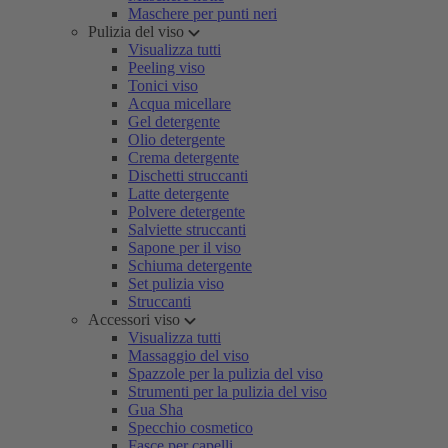
Maschere per punti neri
Pulizia del viso
Visualizza tutti
Peeling viso
Tonici viso
Acqua micellare
Gel detergente
Olio detergente
Crema detergente
Dischetti struccanti
Latte detergente
Polvere detergente
Salviette struccanti
Sapone per il viso
Schiuma detergente
Set pulizia viso
Struccanti
Accessori viso
Visualizza tutti
Massaggio del viso
Spazzole per la pulizia del viso
Strumenti per la pulizia del viso
Gua Sha
Specchio cosmetico
Fasce per capelli