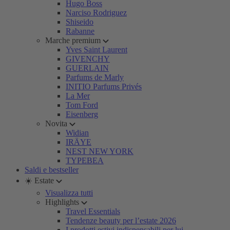
Hugo Boss
Narciso Rodriguez
Shiseido
Rabanne
Marche premium
Yves Saint Laurent
GIVENCHY
GUERLAIN
Parfums de Marly
INITIO Parfums Privés
La Mer
Tom Ford
Eisenberg
Novita
Widian
IRÄYE
NEST NEW YORK
TYPEBEA
Saldi e bestseller
☀️ Estate
Visualizza tutti
Highlights
Travel Essentials
Tendenze beauty per l’estate 2026
I prodotti estivi indispensabili per lui