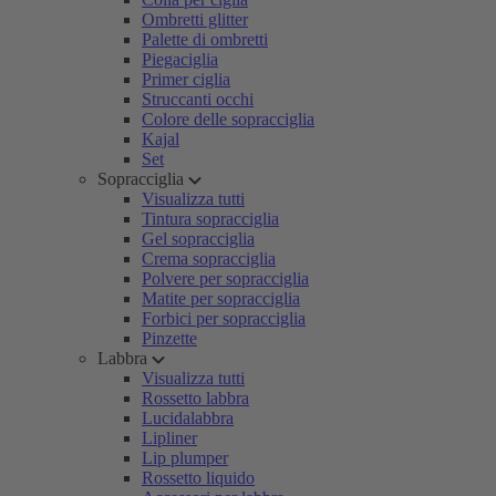
Ombretti glitter
Palette di ombretti
Piegaciglia
Primer ciglia
Struccanti occhi
Colore delle sopracciglia
Kajal
Set
Sopracciglia
Visualizza tutti
Tintura sopracciglia
Gel sopracciglia
Crema sopracciglia
Polvere per sopracciglia
Matite per sopracciglia
Forbici per sopracciglia
Pinzette
Labbra
Visualizza tutti
Rossetto labbra
Lucidalabbra
Lipliner
Lip plumper
Rossetto liquido