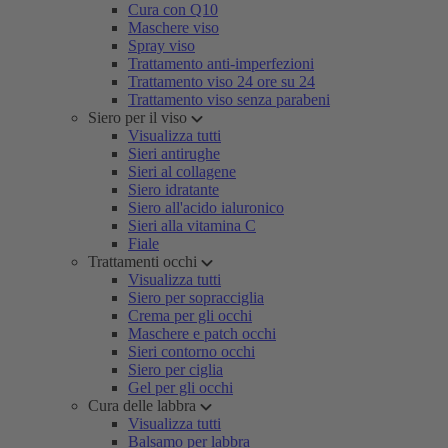
Cura con Q10
Maschere viso
Spray viso
Trattamento anti-imperfezioni
Trattamento viso 24 ore su 24
Trattamento viso senza parabeni
Siero per il viso
Visualizza tutti
Sieri antirughe
Sieri al collagene
Siero idratante
Siero all'acido ialuronico
Sieri alla vitamina C
Fiale
Trattamenti occhi
Visualizza tutti
Siero per sopracciglia
Crema per gli occhi
Maschere e patch occhi
Sieri contorno occhi
Siero per ciglia
Gel per gli occhi
Cura delle labbra
Visualizza tutti
Balsamo per labbra