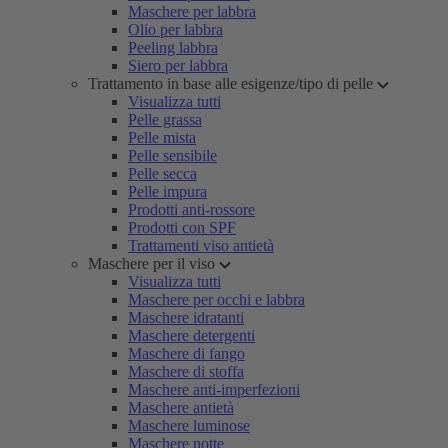
Maschere per labbra
Olio per labbra
Peeling labbra
Siero per labbra
Trattamento in base alle esigenze/tipo di pelle
Visualizza tutti
Pelle grassa
Pelle mista
Pelle sensibile
Pelle secca
Pelle impura
Prodotti anti-rossore
Prodotti con SPF
Trattamenti viso antietà
Maschere per il viso
Visualizza tutti
Maschere per occhi e labbra
Maschere idratanti
Maschere detergenti
Maschere di fango
Maschere di stoffa
Maschere anti-imperfezioni
Maschere antietà
Maschere luminose
Maschere notte