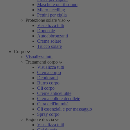
Maschere per il sonno
Micro needling
Pettini per ciglia
Protezione solare viso
Visualizza tutti
Doposole
Autoabbronzanti
Crema solare
Trucco solare
Corpo
Visualizza tutti
Trattamenti corpo
Visualizza tutti
Crema corpo
Deodoranti
Burro corpo
Oli corpo
Creme anticellulite
Crema collo e décolleté
Cura dell'intimità
Oli essenziali e per massaggio
Spray corpo
Bagno e doccia
Visualizza tutti
Gel doccia