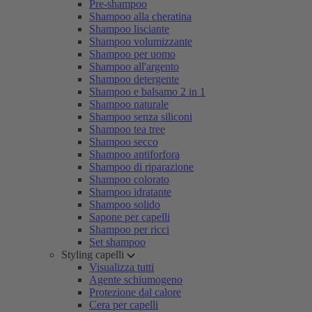
Pre-shampoo
Shampoo alla cheratina
Shampoo lisciante
Shampoo volumizzante
Shampoo per uomo
Shampoo all'argento
Shampoo detergente
Shampoo e balsamo 2 in 1
Shampoo naturale
Shampoo senza siliconi
Shampoo tea tree
Shampoo secco
Shampoo antiforfora
Shampoo di riparazione
Shampoo colorato
Shampoo idratante
Shampoo solido
Sapone per capelli
Shampoo per ricci
Set shampoo
Styling capelli
Visualizza tutti
Agente schiumogeno
Protezione dal calore
Cera per capelli