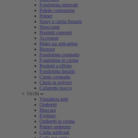
Fondotinta minerale
Palette contouring
Primer
Spray e cipria fissante
Struccante
Prodotti coprenti
Accessori
Make-up anti-aging
Bronzer
Fondotinta compatto
Fondotinta in crema
Prodotti a effetto
Fondotinta liquido
Cipria compatta
Cipria in polvere
Cofanetto trucco
Occhi
Visualizza tutti
Ombretti
Mascara
Eyeliner
Ombretti in crema
Primer ombretto
Ciglia artificiali
Colla per ciglia