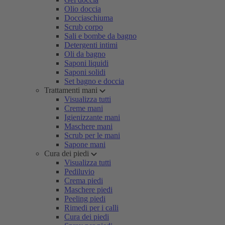
Olio doccia
Docciaschiuma
Scrub corpo
Sali e bombe da bagno
Detergenti intimi
Oli da bagno
Saponi liquidi
Saponi solidi
Set bagno e doccia
Trattamenti mani
Visualizza tutti
Creme mani
Igienizzante mani
Maschere mani
Scrub per le mani
Sapone mani
Cura dei piedi
Visualizza tutti
Pediluvio
Crema piedi
Maschere piedi
Peeling piedi
Rimedi per i calli
Cura dei piedi