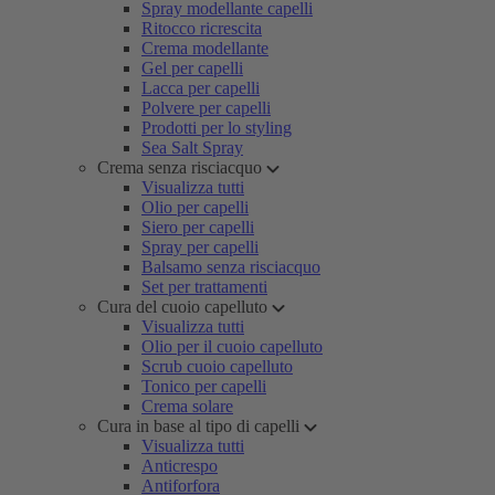
Spray modellante capelli
Ritocco ricrescita
Crema modellante
Gel per capelli
Lacca per capelli
Polvere per capelli
Prodotti per lo styling
Sea Salt Spray
Crema senza risciacquo
Visualizza tutti
Olio per capelli
Siero per capelli
Spray per capelli
Balsamo senza risciacquo
Set per trattamenti
Cura del cuoio capelluto
Visualizza tutti
Olio per il cuoio capelluto
Scrub cuoio capelluto
Tonico per capelli
Crema solare
Cura in base al tipo di capelli
Visualizza tutti
Anticrespo
Antiforfora