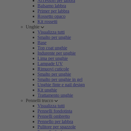
Accessori per labbra
Balsamo labbra
Primer per labbra
Rossetto opaco
Kit rossetti
Unghie
Visualizza tutti
Smalto per unghie
Base
Top coat unghie
Indurente per unghie
Lima per unghie
Lampade UV
Rimuovi cuticole
Smalto per unghie
Smalto per unghie in gel
Unghie finte e nail design
Kit unghie
Trattamento unghie
Pennelli trucco
Visualizza tutti
Pennelli fondotinta
Pennelli ombretto
Pennello per labbra
Pulitore per spazzole