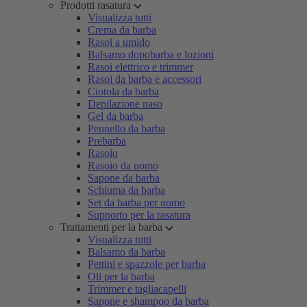
Prodotti rasatura
Visualizza tutti
Crema da barba
Rasoi a umido
Balsamo dopobarba e lozioni
Rasoi elettrico e trimmer
Rasoi da barba e accessori
Ciotola da barba
Depilazione naso
Gel da barba
Pennello da barba
Prebarba
Rasoio
Rasoio da uomo
Sapone da barba
Schiuma da barba
Set da barba per uomo
Supporto per la rasatura
Trattamenti per la barba
Visualizza tutti
Balsamo da barba
Pettini e spazzole per barba
Oli per la barba
Trimmer e tagliacapelli
Sapone e shampoo da barba