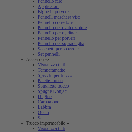
Pennello fard
Applicatori
Bignè in polvere
Pennelli maschera viso
Pennello correttore
Pennello per evidenziatore
Pennello per eyeliner
Pennello per polveri
Pennello per sopracciglia
Sacchetti per spazzole
Set pennelli
Accessori
Visualizza tutti
Temperamatite
Specchi per trucco
Palette trucco
Spugnette trucco
Spugne Konjac
Unghie
Carnagione
Labbra
Occhi
Set
Trucco impermeabile
Visualizza tutti