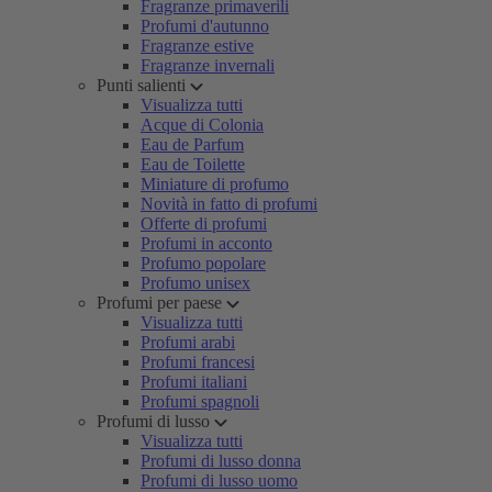
Fragranze primaverili
Profumi d'autunno
Fragranze estive
Fragranze invernali
Punti salienti
Visualizza tutti
Acque di Colonia
Eau de Parfum
Eau de Toilette
Miniature di profumo
Novità in fatto di profumi
Offerte di profumi
Profumi in acconto
Profumo popolare
Profumo unisex
Profumi per paese
Visualizza tutti
Profumi arabi
Profumi francesi
Profumi italiani
Profumi spagnoli
Profumi di lusso
Visualizza tutti
Profumi di lusso donna
Profumi di lusso uomo