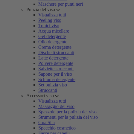
Maschere per punti neri
Pulizia del viso
Visualizza tutti
Peeling viso
Tonici viso
Acqua micellare
Gel detergente
Olio detergente
Crema detergente
Dischetti struccanti
Latte detergente
Polvere detergente
Salviette struccanti
Sapone per il viso
Schiuma detergente
Set pulizia viso
Struccanti
Accessori viso
Visualizza tutti
Massaggio del viso
Spazzole per la pulizia del viso
Strumenti per la pulizia del viso
Gua Sha
Specchio cosmetico
Fasce per capelli