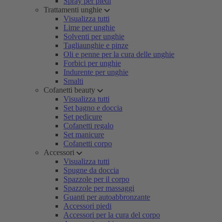
Spray per piedi
Trattamenti unghie
Visualizza tutti
Lime per unghie
Solventi per unghie
Tagliaunghie e pinze
Oli e penne per la cura delle unghie
Forbici per unghie
Indurente per unghie
Smalti
Cofanetti beauty
Visualizza tutti
Set bagno e doccia
Set pedicure
Cofanetti regalo
Set manicure
Cofanetti corpo
Accessori
Visualizza tutti
Spugne da doccia
Spazzole per il corpo
Spazzole per massaggi
Guanti per autoabbronzante
Accessori piedi
Accessori per la cura del corpo