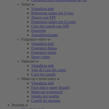
Solari
Visualizza tutti
Protezione solare per il viso
Trucco con SPF
Protezione solare per il corpo
Cura dei capelli con SPF
Doposole
Autoabbronzante
Fragranze estive
Visualizza tutti
Fragranze donna
Fragranze uomo
Spray corpo
Skincare
Visualizza tutti
Viso & Cura del corpo
Cura dei capelli
Make-up e trend estivi
Visualizza tutti
Face mist e spray fissanti
Make-up waterproof
Smalto per unghie
Capelli da spiaggia
Profumi