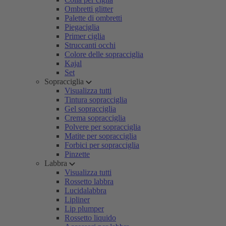
Ombretti glitter
Palette di ombretti
Piegaciglia
Primer ciglia
Struccanti occhi
Colore delle sopracciglia
Kajal
Set
Sopracciglia
Visualizza tutti
Tintura sopracciglia
Gel sopracciglia
Crema sopracciglia
Polvere per sopracciglia
Matite per sopracciglia
Forbici per sopracciglia
Pinzette
Labbra
Visualizza tutti
Rossetto labbra
Lucidalabbra
Lipliner
Lip plumper
Rossetto liquido