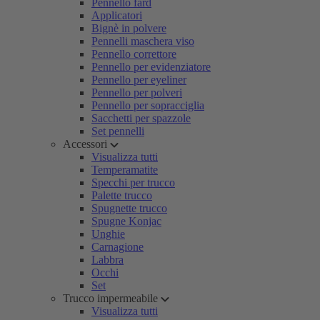
Pennello fard
Applicatori
Bignè in polvere
Pennelli maschera viso
Pennello correttore
Pennello per evidenziatore
Pennello per eyeliner
Pennello per polveri
Pennello per sopracciglia
Sacchetti per spazzole
Set pennelli
Accessori
Visualizza tutti
Temperamatite
Specchi per trucco
Palette trucco
Spugnette trucco
Spugne Konjac
Unghie
Carnagione
Labbra
Occhi
Set
Trucco impermeabile
Visualizza tutti