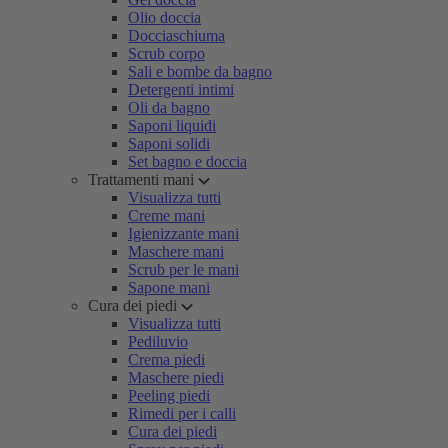
Olio doccia
Docciaschiuma
Scrub corpo
Sali e bombe da bagno
Detergenti intimi
Oli da bagno
Saponi liquidi
Saponi solidi
Set bagno e doccia
Trattamenti mani
Visualizza tutti
Creme mani
Igienizzante mani
Maschere mani
Scrub per le mani
Sapone mani
Cura dei piedi
Visualizza tutti
Pediluvio
Crema piedi
Maschere piedi
Peeling piedi
Rimedi per i calli
Cura dei piedi