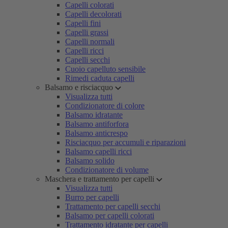
Capelli colorati
Capelli decolorati
Capelli fini
Capelli grassi
Capelli normali
Capelli ricci
Capelli secchi
Cuoio capelluto sensibile
Rimedi caduta capelli
Balsamo e risciacquo
Visualizza tutti
Condizionatore di colore
Balsamo idratante
Balsamo antiforfora
Balsamo anticrespo
Risciacquo per accumuli e riparazioni
Balsamo capelli ricci
Balsamo solido
Condizionatore di volume
Maschera e trattamento per capelli
Visualizza tutti
Burro per capelli
Trattamento per capelli secchi
Balsamo per capelli colorati
Trattamento idratante per capelli