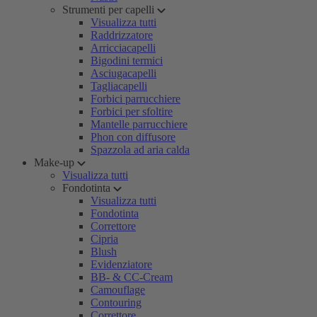
Strumenti per capelli
Visualizza tutti
Raddrizzatore
Arricciacapelli
Bigodini termici
Asciugacapelli
Tagliacapelli
Forbici parrucchiere
Forbici per sfoltire
Mantelle parrucchiere
Phon con diffusore
Spazzola ad aria calda
Make-up
Visualizza tutti
Fondotinta
Visualizza tutti
Fondotinta
Correttore
Cipria
Blush
Evidenziatore
BB- & CC-Cream
Camouflage
Contouring
Correttore