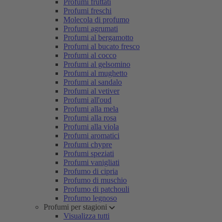
Profumi fruttati
Profumi freschi
Molecola di profumo
Profumi agrumati
Profumi al bergamotto
Profumi al bucato fresco
Profumi al cocco
Profumi al gelsomino
Profumi al mughetto
Profumi al sandalo
Profumi al vetiver
Profumi all'oud
Profumi alla mela
Profumi alla rosa
Profumi alla viola
Profumi aromatici
Profumi chypre
Profumi speziati
Profumi vanigliati
Profumo di cipria
Profumo di muschio
Profumo di patchouli
Profumo legnoso
Profumi per stagioni
Visualizza tutti