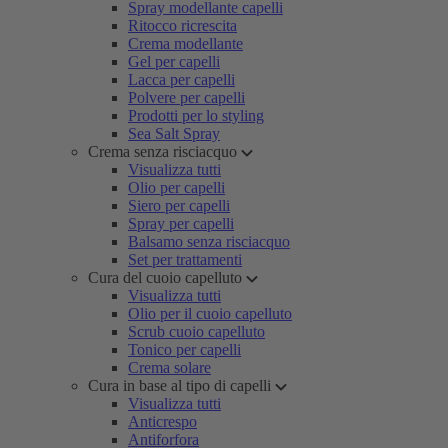
Spray modellante capelli
Ritocco ricrescita
Crema modellante
Gel per capelli
Lacca per capelli
Polvere per capelli
Prodotti per lo styling
Sea Salt Spray
Crema senza risciacquo
Visualizza tutti
Olio per capelli
Siero per capelli
Spray per capelli
Balsamo senza risciacquo
Set per trattamenti
Cura del cuoio capelluto
Visualizza tutti
Olio per il cuoio capelluto
Scrub cuoio capelluto
Tonico per capelli
Crema solare
Cura in base al tipo di capelli
Visualizza tutti
Anticrespo
Antiforfora