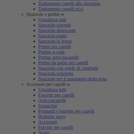
Trattamento capelli alla cheratina
Trattamento capelli ricci
Spazzole e pettini
Visualizza tutti
Spazzole rotonde
Spazzola districante
Spazzola piatta
Spazzola in legno
Pettini per capelli
Pettine a coda
Pettine arricciacapelli
Pettini da taglio per capelli
Spazzola con setole di cinghiale
Spazzola scheletro
Spazzole per il massaggio della testa
Accessori per capelli
Visualizza tutti
Fascette per capelli
Arricciacapelli
Scrunchie
Fermagli e barrette per capelli
Bottiglie spray
Accessori
Forcine per capelli
Nastri