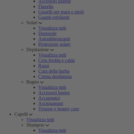
Accessori unghie
Flanella
Gioielli per mani e piedi
Guanti esfolianti
Solari
Visualizza tutti
Doposole
Autoabbronzanti
Protezione solare
Depilazione
Visualizza tutti
Cera fredda e calda
Rasoi
Cura della barba
Crema depilatoria
Bagno
Visualizza tutti
Accessori bagno
Accappatoi
Asciugamani
Trousse e beauty case
Capelli
Visualizza tutti
Shampoo
Visualizza tutti