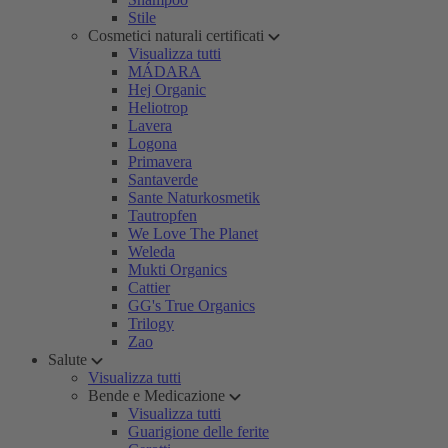
Stile
Cosmetici naturali certificati
Visualizza tutti
MÁDARA
Hej Organic
Heliotrop
Lavera
Logona
Primavera
Santaverde
Sante Naturkosmetik
Tautropfen
We Love The Planet
Weleda
Mukti Organics
Cattier
GG's True Organics
Trilogy
Zao
Salute
Visualizza tutti
Bende e Medicazione
Visualizza tutti
Guarigione delle ferite