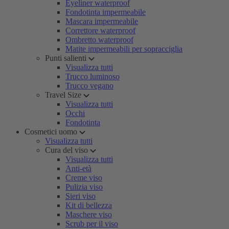
Eyeliner waterproof
Fondotinta impermeabile
Mascara impermeabile
Correttore waterproof
Ombretto waterproof
Matite impermeabili per sopracciglia
Punti salienti
Visualizza tutti
Trucco luminoso
Trucco vegano
Travel Size
Visualizza tutti
Occhi
Fondotinta
Cosmetici uomo
Visualizza tutti
Cura del viso
Visualizza tutti
Anti-età
Creme viso
Pulizia viso
Sieri viso
Kit di bellezza
Maschere viso
Scrub per il viso