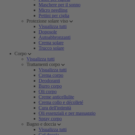
Maschere per il sonno
Micro needling
Pettini per ciglia
Protezione solare viso
Visualizza tutti
Doposole
Autoabbronzanti
Crema solare
Trucco solare
Corpo
Visualizza tutti
Trattamenti corpo
Visualizza tutti
Crema corpo
Deodoranti
Burro corpo
Oli corpo
Creme anticellulite
Crema collo e décolleté
Cura dell'intimità
Oli essenziali e per massaggio
Spray corpo
Bagno e doccia
Visualizza tutti
Gel doccia