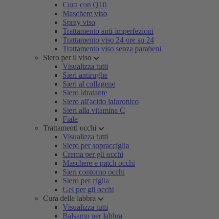
Cura con Q10
Maschere viso
Spray viso
Trattamento anti-imperfezioni
Trattamento viso 24 ore su 24
Trattamento viso senza parabeni
Siero per il viso
Visualizza tutti
Sieri antirughe
Sieri al collagene
Siero idratante
Siero all'acido ialuronico
Sieri alla vitamina C
Fiale
Trattamenti occhi
Visualizza tutti
Siero per sopracciglia
Crema per gli occhi
Maschere e patch occhi
Sieri contorno occhi
Siero per ciglia
Gel per gli occhi
Cura delle labbra
Visualizza tutti
Balsamo per labbra