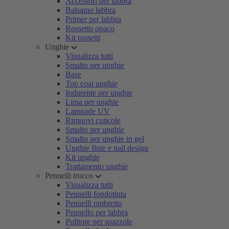
Accessori per labbra
Balsamo labbra
Primer per labbra
Rossetto opaco
Kit rossetti
Unghie
Visualizza tutti
Smalto per unghie
Base
Top coat unghie
Indurente per unghie
Lima per unghie
Lampade UV
Rimuovi cuticole
Smalto per unghie
Smalto per unghie in gel
Unghie finte e nail design
Kit unghie
Trattamento unghie
Pennelli trucco
Visualizza tutti
Pennelli fondotinta
Pennelli ombretto
Pennello per labbra
Pulitore per spazzole