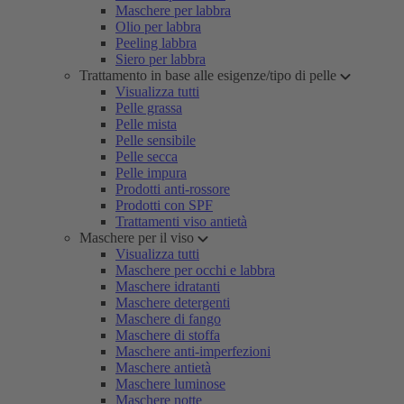
Maschere per labbra
Olio per labbra
Peeling labbra
Siero per labbra
Trattamento in base alle esigenze/tipo di pelle
Visualizza tutti
Pelle grassa
Pelle mista
Pelle sensibile
Pelle secca
Pelle impura
Prodotti anti-rossore
Prodotti con SPF
Trattamenti viso antietà
Maschere per il viso
Visualizza tutti
Maschere per occhi e labbra
Maschere idratanti
Maschere detergenti
Maschere di fango
Maschere di stoffa
Maschere anti-imperfezioni
Maschere antietà
Maschere luminose
Maschere notte