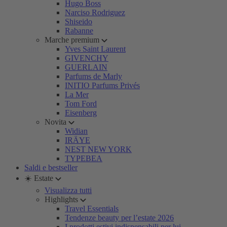
Hugo Boss
Narciso Rodriguez
Shiseido
Rabanne
Marche premium
Yves Saint Laurent
GIVENCHY
GUERLAIN
Parfums de Marly
INITIO Parfums Privés
La Mer
Tom Ford
Eisenberg
Novita
Widian
IRÄYE
NEST NEW YORK
TYPEBEA
Saldi e bestseller
☀️ Estate
Visualizza tutti
Highlights
Travel Essentials
Tendenze beauty per l’estate 2026
I prodotti estivi indispensabili per lui