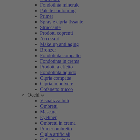
Fondotinta minerale
Palette contouring
Primer
Spray e cipria fissante
Struccante
Prodotti coprenti
Accessori
Make-up anti-aging
Bronzer
Fondotinta compatto
Fondotinta in crema
Prodotti a effetto
Fondotinta liquido
Cipria compatta
Cipria in polvere
Cofanetto trucco
Occhi
Visualizza tutti
Ombretti
Mascara
Eyeliner
Ombretti in crema
Primer ombretto
Ciglia artificiali
Colla per ciglia