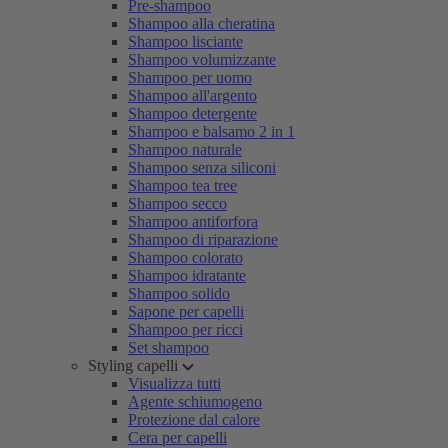
Pre-shampoo
Shampoo alla cheratina
Shampoo lisciante
Shampoo volumizzante
Shampoo per uomo
Shampoo all'argento
Shampoo detergente
Shampoo e balsamo 2 in 1
Shampoo naturale
Shampoo senza siliconi
Shampoo tea tree
Shampoo secco
Shampoo antiforfora
Shampoo di riparazione
Shampoo colorato
Shampoo idratante
Shampoo solido
Sapone per capelli
Shampoo per ricci
Set shampoo
Styling capelli
Visualizza tutti
Agente schiumogeno
Protezione dal calore
Cera per capelli