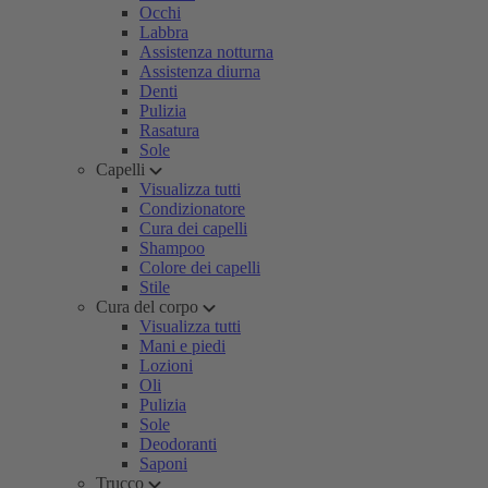
Occhi
Labbra
Assistenza notturna
Assistenza diurna
Denti
Pulizia
Rasatura
Sole
Capelli
Visualizza tutti
Condizionatore
Cura dei capelli
Shampoo
Colore dei capelli
Stile
Cura del corpo
Visualizza tutti
Mani e piedi
Lozioni
Oli
Pulizia
Sole
Deodoranti
Saponi
Trucco