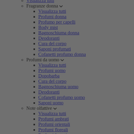
Visualizza tutti
Fragranze donna
Visualizza tutti
Profumi donna
Profumo per capelli
Body mist
Bagnoschiuma donna
Deodoranti
Cura del corpo
Saponi profumati
Cofanetti profumo donna
Profumi da uomo
Visualizza tutti
Profumi uomo
Dopobarba
Cura del corpo
Bagnoschiuma uomo
Deodoranti
Cofanetti profumo uomo
Saponi uomo
Note olfattive
Visualizza tutti
Profumi ambrati
Profumi orientali
Profumi floreali