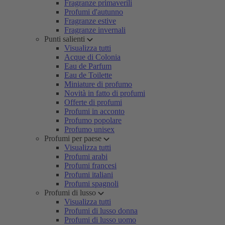
Fragranze primaverili
Profumi d'autunno
Fragranze estive
Fragranze invernali
Punti salienti
Visualizza tutti
Acque di Colonia
Eau de Parfum
Eau de Toilette
Miniature di profumo
Novità in fatto di profumi
Offerte di profumi
Profumi in acconto
Profumo popolare
Profumo unisex
Profumi per paese
Visualizza tutti
Profumi arabi
Profumi francesi
Profumi italiani
Profumi spagnoli
Profumi di lusso
Visualizza tutti
Profumi di lusso donna
Profumi di lusso uomo