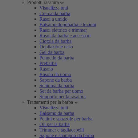
Prodotti rasatura
Visualizza tutti
Crema da barba
Rasoi a umido
Balsamo dopobarba e lozioni
Rasoi elettrico e trimmer
Rasoi da barba e accessori
Ciotola da barba
Depilazione naso
Gel da barba
Pennello da barba
Prebarba
Rasoio
Rasoio da uomo
Sapone da barba
Schiuma da barba
Set da barba per uomo
Supporto per la rasatura
Trattamenti per la barba
Visualizza tutti
Balsamo da barba
Pettini e spazzole per barba
Oli per la barba
Trimmer e tagliacapelli
Sapone e shampoo da barba