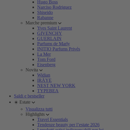
Hugo Boss
Narciso Rodriguez
Shiseido
Rabanne
Marche premium
Yves Saint Laurent
GIVENCHY
GUERLAIN
Parfums de Marly
INITIO Parfums Privés
La Mer
Tom Ford
Eisenberg
Novita
Widian
IRÄYE
NEST NEW YORK
TYPEBEA
Saldi e bestseller
☀️ Estate
Visualizza tutti
Highlights
Travel Essentials
Tendenze beauty per l’estate 2026
I prodotti estivi indispensabili per lui