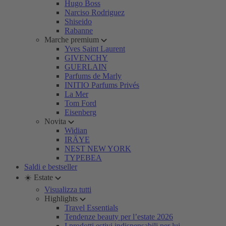
Hugo Boss
Narciso Rodriguez
Shiseido
Rabanne
Marche premium
Yves Saint Laurent
GIVENCHY
GUERLAIN
Parfums de Marly
INITIO Parfums Privés
La Mer
Tom Ford
Eisenberg
Novita
Widian
IRÄYE
NEST NEW YORK
TYPEBEA
Saldi e bestseller
☀️ Estate
Visualizza tutti
Highlights
Travel Essentials
Tendenze beauty per l’estate 2026
I prodotti estivi indispensabili per lui