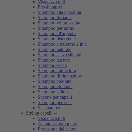
Visualizza tutti
Pre-shampoo
Shampoo alla cheratina
Shampoo lisciante
Shampoo volumizzante
Shampoo per uomo
Shampoo all'argento
Shampoo detergente
Shampoo e balsamo 2 in 1
Shampoo naturale
Shampoo senza siliconi
Shampoo tea tree
Shampoo secco
Shampoo antiforfora
Shampoo di riparazione
Shampoo colorato
Shampoo idratante
Shampoo solido
Sapone per capelli
Shampoo per ricci
Set shampoo
Styling capelli
Visualizza tutti
Agente schiumogeno
Protezione dal calore