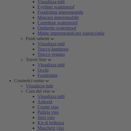
Visualizza tutti
Eyeliner waterproof
Fondotinta impermeabile
Mascara impermeabile
Correttore waterproof
Ombretto waterproof
Matite impermeabili per sopracciglia
Punti salienti
Visualizza tutti
Trucco luminoso
Trucco vegano
Travel Size
Visualizza tutti
Occhi
Fondotinta
Cosmetici uomo
Visualizza tutti
Cura del viso
Visualizza tutti
Anti-età
Creme viso
Pulizia viso
Sieri viso
Kit di bellezza
Maschere viso