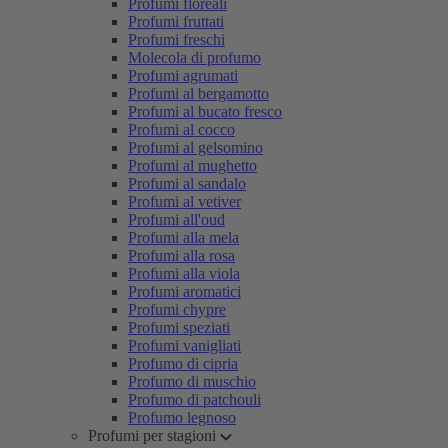
Profumi floreali
Profumi fruttati
Profumi freschi
Molecola di profumo
Profumi agrumati
Profumi al bergamotto
Profumi al bucato fresco
Profumi al cocco
Profumi al gelsomino
Profumi al mughetto
Profumi al sandalo
Profumi al vetiver
Profumi all'oud
Profumi alla mela
Profumi alla rosa
Profumi alla viola
Profumi aromatici
Profumi chypre
Profumi speziati
Profumi vanigliati
Profumo di cipria
Profumo di muschio
Profumo di patchouli
Profumo legnoso
Profumi per stagioni