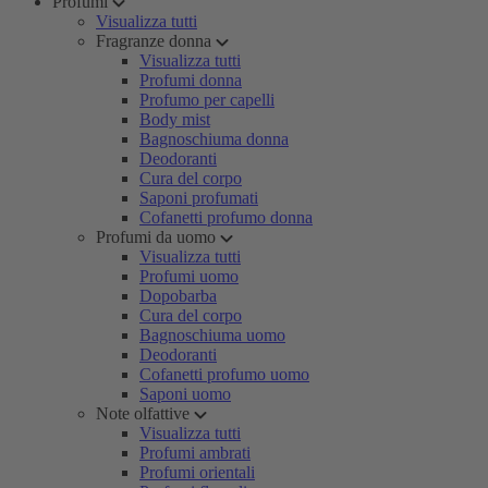
Profumi
Visualizza tutti
Fragranze donna
Visualizza tutti
Profumi donna
Profumo per capelli
Body mist
Bagnoschiuma donna
Deodoranti
Cura del corpo
Saponi profumati
Cofanetti profumo donna
Profumi da uomo
Visualizza tutti
Profumi uomo
Dopobarba
Cura del corpo
Bagnoschiuma uomo
Deodoranti
Cofanetti profumo uomo
Saponi uomo
Note olfattive
Visualizza tutti
Profumi ambrati
Profumi orientali