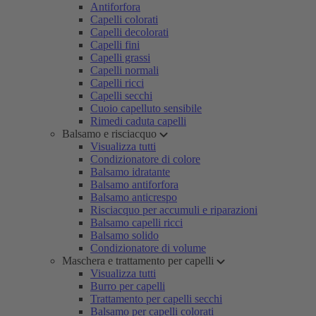
Antiforfora
Capelli colorati
Capelli decolorati
Capelli fini
Capelli grassi
Capelli normali
Capelli ricci
Capelli secchi
Cuoio capelluto sensibile
Rimedi caduta capelli
Balsamo e risciacquo
Visualizza tutti
Condizionatore di colore
Balsamo idratante
Balsamo antiforfora
Balsamo anticrespo
Risciacquo per accumuli e riparazioni
Balsamo capelli ricci
Balsamo solido
Condizionatore di volume
Maschera e trattamento per capelli
Visualizza tutti
Burro per capelli
Trattamento per capelli secchi
Balsamo per capelli colorati