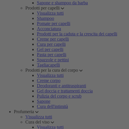
Sapone e shampoo da barba
Prodotti per capelli
Visualizza tutti
Shampoo
Pomate per capelli
Acconciatura
Prodotti per la caduta e la crescita dei capelli
Creme per capelli
Cura per capelli
Gel per capelli
Pasta per capelli
Spazzole e pettini
Tagliacapelli
Prodotti per la cura del corpo
Visualizza tutti
Creme corpo
Deodoranti e antitraspiranti
Gel doccia e trattamenti doccia
Pulizia del corpo e scrub
Sapone
Cura dell'intimità
Profumeria
Visualizza tutti
Cura del viso
Visualizza tutti