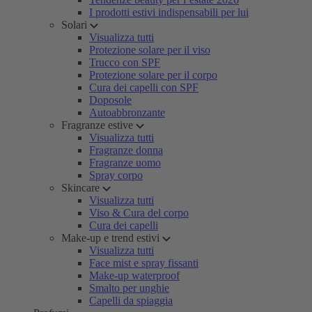
I prodotti estivi indispensabili per lui
Solari
Visualizza tutti
Protezione solare per il viso
Trucco con SPF
Protezione solare per il corpo
Cura dei capelli con SPF
Doposole
Autoabbronzante
Fragranze estive
Visualizza tutti
Fragranze donna
Fragranze uomo
Spray corpo
Skincare
Visualizza tutti
Viso & Cura del corpo
Cura dei capelli
Make-up e trend estivi
Visualizza tutti
Face mist e spray fissanti
Make-up waterproof
Smalto per unghie
Capelli da spiaggia