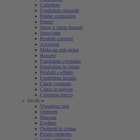
Correttore
Fondotinta minerale
Palette contouring
Primer
Spray e cipria fissante
Struccante
Prodotti coprenti
Accessori
Make-up anti-aging
Bronzer
Fondotinta compatto
Fondotinta in crema
Prodotti a effetto
Fondotinta liquido
Cipria compatta
Cipria in polvere
Cofanetto trucco
Occhi
Visualizza tutti
Ombretti
Mascara
Eyeliner
Ombretti in crema
Primer ombretto
Ciglia artificiali