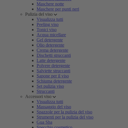
Maschere notte
Maschere per punti neri
Pulizia del viso
Visualizza tutti
Peeling viso
Tonici viso
Acqua micellare
Gel detergente
Olio detergente
Crema detergente
Dischetti struccanti
Latte detergente
Polvere detergente
Salviette struccanti
Sapone per il viso
Schiuma detergente
Set pulizia viso
Struccanti
Accessori viso
Visualizza tutti
Massaggio del viso
Spazzole per la pulizia del viso
Strumenti per la pulizia del viso
Gua Sha
Specchio cosmetico