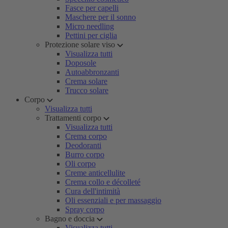
Fasce per capelli
Maschere per il sonno
Micro needling
Pettini per ciglia
Protezione solare viso
Visualizza tutti
Doposole
Autoabbronzanti
Crema solare
Trucco solare
Corpo
Visualizza tutti
Trattamenti corpo
Visualizza tutti
Crema corpo
Deodoranti
Burro corpo
Oli corpo
Creme anticellulite
Crema collo e décolleté
Cura dell'intimità
Oli essenziali e per massaggio
Spray corpo
Bagno e doccia
Visualizza tutti