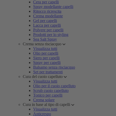
Cera per capelli
Spray modellante capelli
Ritocco ricrescita
Crema modellante
Gel per capelli
Lacca per capelli
Polvere per capelli
Prodotti per lo styling
Sea Salt Spray
Crema senza risciacquo
Visualizza tutti
Olio per capelli
Siero per capelli
Spray per capelli
Balsamo senza risciacquo
Set per trattamenti
Cura del cuoio capelluto
Visualizza tutti
Olio per il cuoio capelluto
Scrub cuoio capelluto
Tonico per capelli
Crema solare
Cura in base al tipo di capelli
Visualizza tutti
Anticrespo