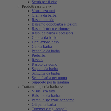
Scrub per il viso
Prodotti rasatura
Visualizza tutti
Crema da barba
Rasoi a umido
Balsamo dopobarba e lozioni
Rasoi elettrico e trimmer
Rasoi da barba e accessori
Ciotola da barba
Depilazione naso
Gel da barba
Pennello da barba
Prebarba
Rasoio
Rasoio da uomo
Sapone da barba
Schiuma da barba
Set da barba per uomo
Supporto per la rasatura
Trattamenti per la barba
Visualizza tutti
Balsamo da barba
Pettini e spazzole per barba
Oli per la barba
Trimmer e tagliacapelli