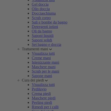
Gel doccia
Olio doccia
Docciaschiuma
Scrub corpo
Sali e bombe da bagno
Detergenti intimi
Oli da bagno
Saponi liquidi
Saponi solidi
Set bagno e doccia
Trattamenti mani
Visualizza tutti
Creme mani
Igienizzante mani
Maschere mani
Scrub per le mani
Sapone mani
Cura dei piedi
Visualizza tutti
Pediluvio
Crema piedi
Maschere piedi
Peeling piedi
Rimedi per i calli