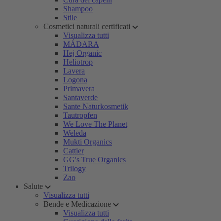
Shampoo
Stile
Cosmetici naturali certificati
Visualizza tutti
MÁDARA
Hej Organic
Heliotrop
Lavera
Logona
Primavera
Santaverde
Sante Naturkosmetik
Tautropfen
We Love The Planet
Weleda
Mukti Organics
Cattier
GG's True Organics
Trilogy
Zao
Salute
Visualizza tutti
Bende e Medicazione
Visualizza tutti