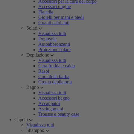
Accessori per la cura del corpo
Accessori unghie
Flanella
Gioielli per mani e piedi
Guanti esfolianti
Solari
Visualizza tutti
Doposole
Autoabbronzanti
Protezione solare
Depilazione
Visualizza tutti
Cera fredda e calda
Rasoi
Cura della barba
Crema depilatoria
Bagno
Visualizza tutti
Accessori bagno
Accappatoi
Asciugamani
Trousse e beauty case
Capelli
Visualizza tutti
Shampoo