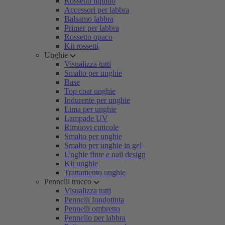
Rossetto liquido
Accessori per labbra
Balsamo labbra
Primer per labbra
Rossetto opaco
Kit rossetti
Unghie
Visualizza tutti
Smalto per unghie
Base
Top coat unghie
Indurente per unghie
Lima per unghie
Lampade UV
Rimuovi cuticole
Smalto per unghie
Smalto per unghie in gel
Unghie finte e nail design
Kit unghie
Trattamento unghie
Pennelli trucco
Visualizza tutti
Pennelli fondotinta
Pennelli ombretto
Pennello per labbra