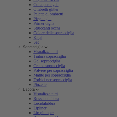
Colla per ciglia
Ombretti glitter
Palette di ombretti
Piegaciglia
Primer ciglia
Struccanti occhi
Colore delle sopracciglia
Kajal
Set
Sopracciglia
Visualizza tutti
Tintura sopracciglia
Gel sopracciglia
Crema sopracciglia
Polvere per sopracciglia
Matite per sopracciglia
Forbici per sopracciglia
Pinzette
Labbra
Visualizza tutti
Rossetto labbra
Lucidalabbra
Lipliner
Lip plumper