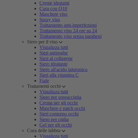
Creme idratanti
Cura con Q10
Maschere viso
Spray viso
Trattamento anti-imperfezioni
Trattamento viso 24 ore su 24
Trattamento viso senza parabeni
Siero per il viso
Visualizza tutti
Sieri antirughe
Sieri al collagene
Siero idratante
Siero all'acido ialuronico
Sieri alla vitamina C
Fiale
Trattamenti occhi
Visualizza tutti
Siero per sopracciglia
Crema per gli occhi
Maschere e patch occhi
Sieri contorno occhi
Siero per ciglia
Gel per gli occhi
Cura delle labbra
Visualizza tutti