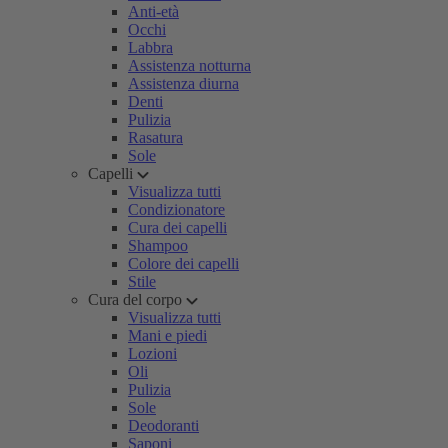
Anti-età
Occhi
Labbra
Assistenza notturna
Assistenza diurna
Denti
Pulizia
Rasatura
Sole
Capelli
Visualizza tutti
Condizionatore
Cura dei capelli
Shampoo
Colore dei capelli
Stile
Cura del corpo
Visualizza tutti
Mani e piedi
Lozioni
Oli
Pulizia
Sole
Deodoranti
Saponi