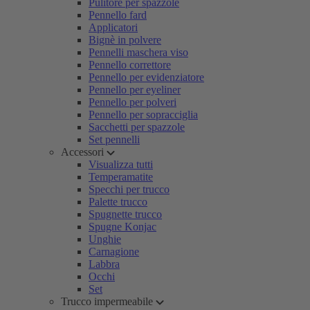
Pulitore per spazzole
Pennello fard
Applicatori
Bignè in polvere
Pennelli maschera viso
Pennello correttore
Pennello per evidenziatore
Pennello per eyeliner
Pennello per polveri
Pennello per sopracciglia
Sacchetti per spazzole
Set pennelli
Accessori
Visualizza tutti
Temperamatite
Specchi per trucco
Palette trucco
Spugnette trucco
Spugne Konjac
Unghie
Carnagione
Labbra
Occhi
Set
Trucco impermeabile