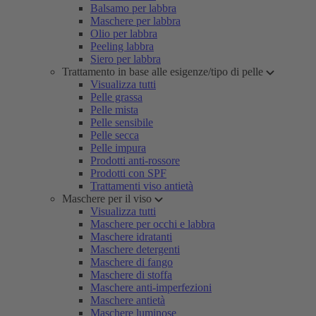
Balsamo per labbra
Maschere per labbra
Olio per labbra
Peeling labbra
Siero per labbra
Trattamento in base alle esigenze/tipo di pelle
Visualizza tutti
Pelle grassa
Pelle mista
Pelle sensibile
Pelle secca
Pelle impura
Prodotti anti-rossore
Prodotti con SPF
Trattamenti viso antietà
Maschere per il viso
Visualizza tutti
Maschere per occhi e labbra
Maschere idratanti
Maschere detergenti
Maschere di fango
Maschere di stoffa
Maschere anti-imperfezioni
Maschere antietà
Maschere luminose