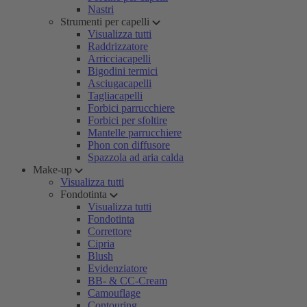
Nastri
Strumenti per capelli
Visualizza tutti
Raddrizzatore
Arricciacapelli
Bigodini termici
Asciugacapelli
Tagliacapelli
Forbici parrucchiere
Forbici per sfoltire
Mantelle parrucchiere
Phon con diffusore
Spazzola ad aria calda
Make-up
Visualizza tutti
Fondotinta
Visualizza tutti
Fondotinta
Correttore
Cipria
Blush
Evidenziatore
BB- & CC-Cream
Camouflage
Contouring