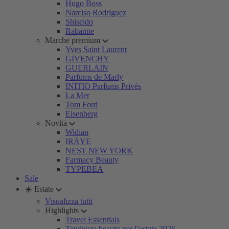
Hugo Boss
Narciso Rodriguez
Shiseido
Rabanne
Marche premium
Yves Saint Laurent
GIVENCHY
GUERLAIN
Parfums de Marly
INITIO Parfums Privés
La Mer
Tom Ford
Eisenberg
Novita
Widian
IRÄYE
NEST NEW YORK
Farmacy Beauty
TYPEBEA
Sale
☀️ Estate
Visualizza tutti
Highlights
Travel Essentials
Tendenze beauty per l’estate 2026