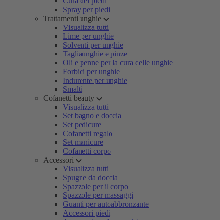
Cura dei piedi
Spray per piedi
Trattamenti unghie
Visualizza tutti
Lime per unghie
Solventi per unghie
Tagliaunghie e pinze
Oli e penne per la cura delle unghie
Forbici per unghie
Indurente per unghie
Smalti
Cofanetti beauty
Visualizza tutti
Set bagno e doccia
Set pedicure
Cofanetti regalo
Set manicure
Cofanetti corpo
Accessori
Visualizza tutti
Spugne da doccia
Spazzole per il corpo
Spazzole per massaggi
Guanti per autoabbronzante
Accessori piedi