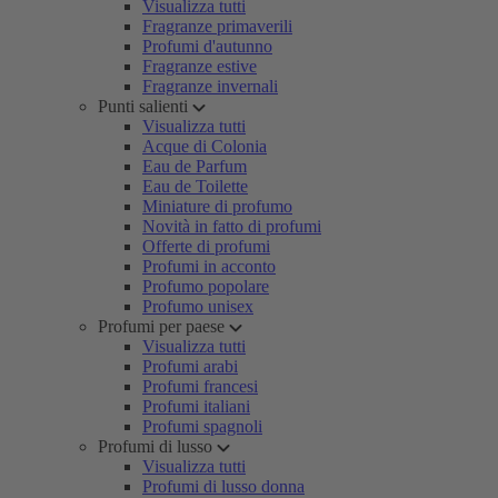
Visualizza tutti
Fragranze primaverili
Profumi d'autunno
Fragranze estive
Fragranze invernali
Punti salienti
Visualizza tutti
Acque di Colonia
Eau de Parfum
Eau de Toilette
Miniature di profumo
Novità in fatto di profumi
Offerte di profumi
Profumi in acconto
Profumo popolare
Profumo unisex
Profumi per paese
Visualizza tutti
Profumi arabi
Profumi francesi
Profumi italiani
Profumi spagnoli
Profumi di lusso
Visualizza tutti
Profumi di lusso donna