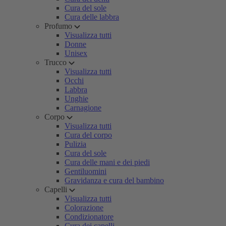
Cura del sole
Cura delle labbra
Profumo
Visualizza tutti
Donne
Unisex
Trucco
Visualizza tutti
Occhi
Labbra
Unghie
Carnagione
Corpo
Visualizza tutti
Cura del corpo
Pulizia
Cura del sole
Cura delle mani e dei piedi
Gentiluomini
Gravidanza e cura del bambino
Capelli
Visualizza tutti
Colorazione
Condizionatore
Cura dei capelli