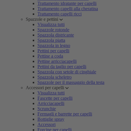
Trattamento idratante per capelli
Trattamento capelli alla cheratina
Trattamento capelli ricci
Spazzole e pettini
Visualizza tutti
Spazzole rotonde
Spazzola districante
Spazzola piatta
Spazzola in legno
Pettini per capelli
Pettine a coda
Pettine arricciacapelli
Pettini da taglio per capelli
Spazzola con setole di cinghiale
Spazzola scheletro
Spazzole per il massaggio della testa
Accessori per capelli
Visualizza tutti
Fascette per capelli
Arricciacapelli
Scrunchie
Fermagli e barrette per capelli
Bottiglie spray
Accessori
Forcine per capelli