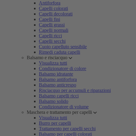
Antiforfora
Capelli colorati
Capelli decolorati
Capelli fini
Capelli grassi
Capelli normali
Capelli ricci
Capelli secchi
Cuoio capelluto sensibile
Rimedi caduta capelli
Balsamo e risciacquo
Visualizza tutti
Condizionatore di colore
Balsamo idratante
Balsamo antiforfora
Balsamo anticrespo
Risciacquo per accumuli e riparazioni
Balsamo capelli ricci
Balsamo solido
Condizionatore di volume
Maschera e trattamento per capelli
Visualizza tutti
Burro per capelli
Trattamento per capelli secchi
Balsamo per capelli colorati