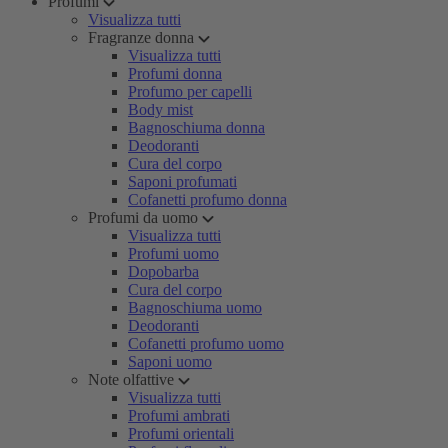
Profumi
Visualizza tutti
Fragranze donna
Visualizza tutti
Profumi donna
Profumo per capelli
Body mist
Bagnoschiuma donna
Deodoranti
Cura del corpo
Saponi profumati
Cofanetti profumo donna
Profumi da uomo
Visualizza tutti
Profumi uomo
Dopobarba
Cura del corpo
Bagnoschiuma uomo
Deodoranti
Cofanetti profumo uomo
Saponi uomo
Note olfattive
Visualizza tutti
Profumi ambrati
Profumi orientali