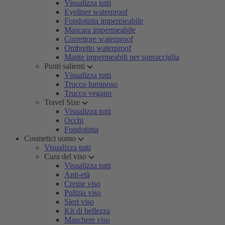
Visualizza tutti
Eyeliner waterproof
Fondotinta impermeabile
Mascara impermeabile
Correttore waterproof
Ombretto waterproof
Matite impermeabili per sopracciglia
Punti salienti
Visualizza tutti
Trucco luminoso
Trucco vegano
Travel Size
Visualizza tutti
Occhi
Fondotinta
Cosmetici uomo
Visualizza tutti
Cura del viso
Visualizza tutti
Anti-età
Creme viso
Pulizia viso
Sieri viso
Kit di bellezza
Maschere viso