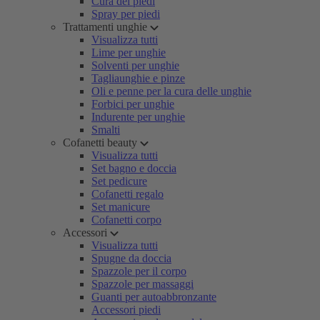
Cura dei piedi
Spray per piedi
Trattamenti unghie
Visualizza tutti
Lime per unghie
Solventi per unghie
Tagliaunghie e pinze
Oli e penne per la cura delle unghie
Forbici per unghie
Indurente per unghie
Smalti
Cofanetti beauty
Visualizza tutti
Set bagno e doccia
Set pedicure
Cofanetti regalo
Set manicure
Cofanetti corpo
Accessori
Visualizza tutti
Spugne da doccia
Spazzole per il corpo
Spazzole per massaggi
Guanti per autoabbronzante
Accessori piedi