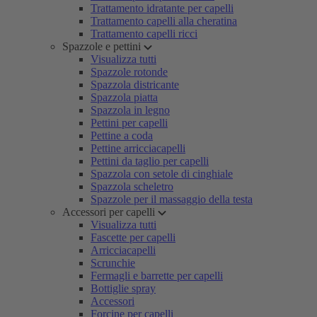
Trattamento idratante per capelli
Trattamento capelli alla cheratina
Trattamento capelli ricci
Spazzole e pettini
Visualizza tutti
Spazzole rotonde
Spazzola districante
Spazzola piatta
Spazzola in legno
Pettini per capelli
Pettine a coda
Pettine arricciacapelli
Pettini da taglio per capelli
Spazzola con setole di cinghiale
Spazzola scheletro
Spazzole per il massaggio della testa
Accessori per capelli
Visualizza tutti
Fascette per capelli
Arricciacapelli
Scrunchie
Fermagli e barrette per capelli
Bottiglie spray
Accessori
Forcine per capelli