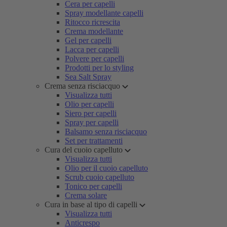
Cera per capelli
Spray modellante capelli
Ritocco ricrescita
Crema modellante
Gel per capelli
Lacca per capelli
Polvere per capelli
Prodotti per lo styling
Sea Salt Spray
Crema senza risciacquo
Visualizza tutti
Olio per capelli
Siero per capelli
Spray per capelli
Balsamo senza risciacquo
Set per trattamenti
Cura del cuoio capelluto
Visualizza tutti
Olio per il cuoio capelluto
Scrub cuoio capelluto
Tonico per capelli
Crema solare
Cura in base al tipo di capelli
Visualizza tutti
Anticrespo