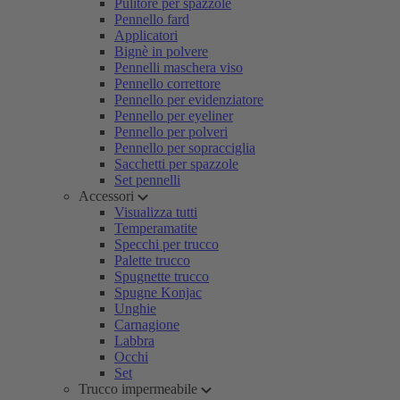
Pulitore per spazzole
Pennello fard
Applicatori
Bignè in polvere
Pennelli maschera viso
Pennello correttore
Pennello per evidenziatore
Pennello per eyeliner
Pennello per polveri
Pennello per sopracciglia
Sacchetti per spazzole
Set pennelli
Accessori
Visualizza tutti
Temperamatite
Specchi per trucco
Palette trucco
Spugnette trucco
Spugne Konjac
Unghie
Carnagione
Labbra
Occhi
Set
Trucco impermeabile