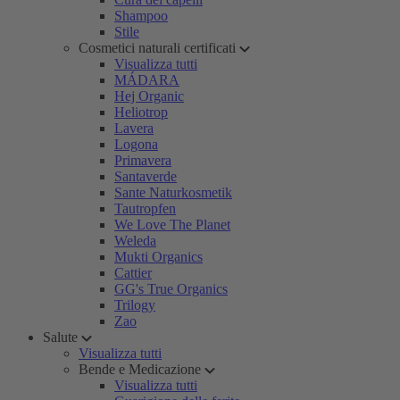
Shampoo
Stile
Cosmetici naturali certificati
Visualizza tutti
MÁDARA
Hej Organic
Heliotrop
Lavera
Logona
Primavera
Santaverde
Sante Naturkosmetik
Tautropfen
We Love The Planet
Weleda
Mukti Organics
Cattier
GG's True Organics
Trilogy
Zao
Salute
Visualizza tutti
Bende e Medicazione
Visualizza tutti