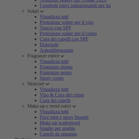
I prodotti estivi indispensabili per lui
Solari
Visualizza tutti
Protezione solare per il viso
Trucco con SPF
Protezione solare per il corpo
Cura dei capelli con SPF
Doposole
Autoabbronzante
Fragranze estive
Visualizza tutti
Fragranze donna
Fragranze uomo
Spray corpo
Skincare
Visualizza tutti
Viso & Cura del corpo
Cura dei capelli
Make-up e trend estivi
Visualizza tutti
Face mist e spray fissanti
Make-up waterproof
Smalto per unghie
Capelli da spiaggia