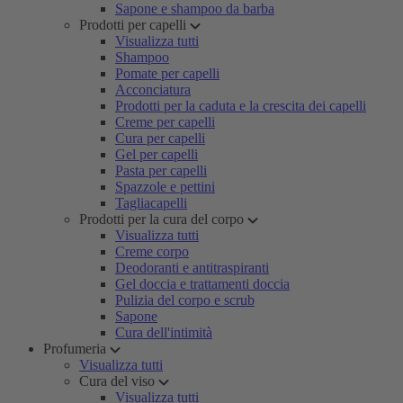
Sapone e shampoo da barba
Prodotti per capelli
Visualizza tutti
Shampoo
Pomate per capelli
Acconciatura
Prodotti per la caduta e la crescita dei capelli
Creme per capelli
Cura per capelli
Gel per capelli
Pasta per capelli
Spazzole e pettini
Tagliacapelli
Prodotti per la cura del corpo
Visualizza tutti
Creme corpo
Deodoranti e antitraspiranti
Gel doccia e trattamenti doccia
Pulizia del corpo e scrub
Sapone
Cura dell'intimità
Profumeria
Visualizza tutti
Cura del viso
Visualizza tutti