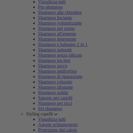
Visualizza tutti
Pre-shampoo
Shampoo alla cheratina
Shampoo lisciante
Shampoo volumizzante
Shampoo per uomo
Shampoo all'argento
Shampoo detergente
Shampoo e balsamo 2 in 1
Shampoo naturale
Shampoo senza siliconi
Shampoo tea tree
Shampoo secco
Shampoo antiforfora
Shampoo di riparazione
Shampoo colorato
Shampoo idratante
Shampoo solido
Sapone per capelli
Shampoo per ricci
Set shampoo
Styling capelli
Visualizza tutti
Agente schiumogeno
Protezione dal calore