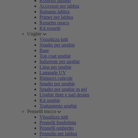
Rossetto liquido
Accessori per labbra
Balsamo labbra
Primer per labbra
Rossetto opaco
Kit rossetti
Unghie
Visualizza tutti
Smalto per unghie
Base
Top coat unghie
Indurente per unghie
Lima per unghie
Lampade UV
Rimuovi cuticole
Smalto per unghie
Smalto per unghie in gel
Unghie finte e nail design
Kit unghie
Trattamento unghie
Pennelli trucco
Visualizza tutti
Pennelli fondotinta
Pennelli ombretto
Pennello per labbra