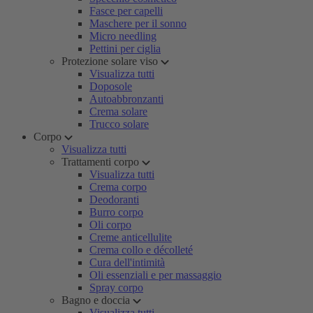
Fasce per capelli
Maschere per il sonno
Micro needling
Pettini per ciglia
Protezione solare viso
Visualizza tutti
Doposole
Autoabbronzanti
Crema solare
Trucco solare
Corpo
Visualizza tutti
Trattamenti corpo
Visualizza tutti
Crema corpo
Deodoranti
Burro corpo
Oli corpo
Creme anticellulite
Crema collo e décolleté
Cura dell'intimità
Oli essenziali e per massaggio
Spray corpo
Bagno e doccia
Visualizza tutti