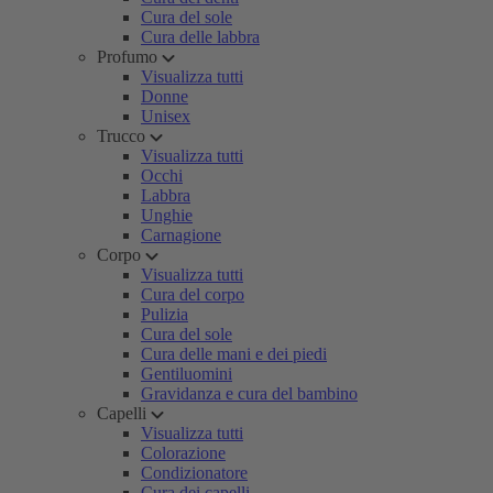
Cura del sole
Cura delle labbra
Profumo
Visualizza tutti
Donne
Unisex
Trucco
Visualizza tutti
Occhi
Labbra
Unghie
Carnagione
Corpo
Visualizza tutti
Cura del corpo
Pulizia
Cura del sole
Cura delle mani e dei piedi
Gentiluomini
Gravidanza e cura del bambino
Capelli
Visualizza tutti
Colorazione
Condizionatore
Cura dei capelli