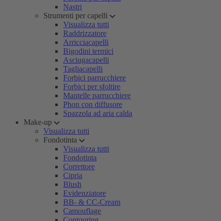
Nastri
Strumenti per capelli
Visualizza tutti
Raddrizzatore
Arricciacapelli
Bigodini termici
Asciugacapelli
Tagliacapelli
Forbici parrucchiere
Forbici per sfoltire
Mantelle parrucchiere
Phon con diffusore
Spazzola ad aria calda
Make-up
Visualizza tutti
Fondotinta
Visualizza tutti
Fondotinta
Correttore
Cipria
Blush
Evidenziatore
BB- & CC-Cream
Camouflage
Contouring