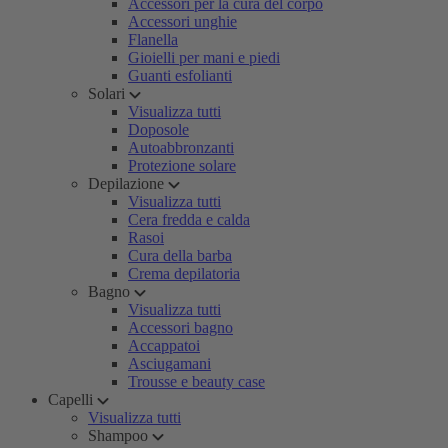
Accessori per la cura del corpo
Accessori unghie
Flanella
Gioielli per mani e piedi
Guanti esfolianti
Solari
Visualizza tutti
Doposole
Autoabbronzanti
Protezione solare
Depilazione
Visualizza tutti
Cera fredda e calda
Rasoi
Cura della barba
Crema depilatoria
Bagno
Visualizza tutti
Accessori bagno
Accappatoi
Asciugamani
Trousse e beauty case
Capelli
Visualizza tutti
Shampoo