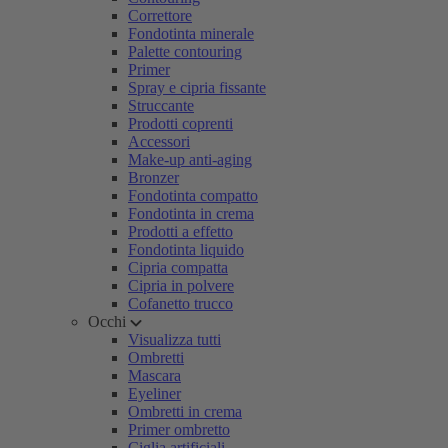
Correttore
Fondotinta minerale
Palette contouring
Primer
Spray e cipria fissante
Struccante
Prodotti coprenti
Accessori
Make-up anti-aging
Bronzer
Fondotinta compatto
Fondotinta in crema
Prodotti a effetto
Fondotinta liquido
Cipria compatta
Cipria in polvere
Cofanetto trucco
Occhi
Visualizza tutti
Ombretti
Mascara
Eyeliner
Ombretti in crema
Primer ombretto
Ciglia artificiali