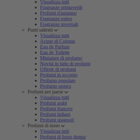
Visualizza tutti
Fragranze primaverili
Profumi d'autunno
Fragranze estive
Fragranze invernali
Punti salienti
Visualizza tutti
Acque di Colonia
Eau de Parfum
Eau de Toilette
Miniature di profumo
Novità in fatto di profumi
Offerte di profumi
Profumi in acconto
Profumo popolare
Profumo unisex
Profumi per paese
Visualizza tutti
Profumi arabi
Profumi francesi
Profumi italiani
Profumi spagnoli
Profumi di lusso
Visualizza tutti
Profumi di lusso donna