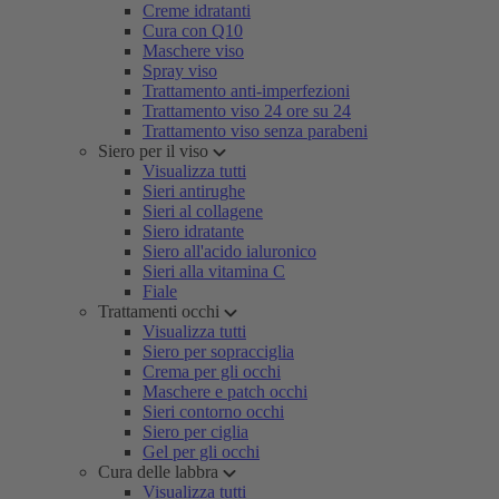
Creme idratanti
Cura con Q10
Maschere viso
Spray viso
Trattamento anti-imperfezioni
Trattamento viso 24 ore su 24
Trattamento viso senza parabeni
Siero per il viso
Visualizza tutti
Sieri antirughe
Sieri al collagene
Siero idratante
Siero all'acido ialuronico
Sieri alla vitamina C
Fiale
Trattamenti occhi
Visualizza tutti
Siero per sopracciglia
Crema per gli occhi
Maschere e patch occhi
Sieri contorno occhi
Siero per ciglia
Gel per gli occhi
Cura delle labbra
Visualizza tutti