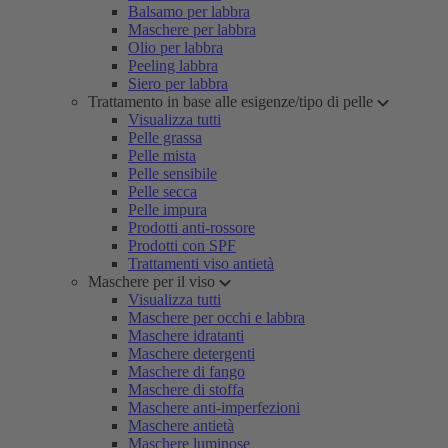
Balsamo per labbra
Maschere per labbra
Olio per labbra
Peeling labbra
Siero per labbra
Trattamento in base alle esigenze/tipo di pelle
Visualizza tutti
Pelle grassa
Pelle mista
Pelle sensibile
Pelle secca
Pelle impura
Prodotti anti-rossore
Prodotti con SPF
Trattamenti viso antietà
Maschere per il viso
Visualizza tutti
Maschere per occhi e labbra
Maschere idratanti
Maschere detergenti
Maschere di fango
Maschere di stoffa
Maschere anti-imperfezioni
Maschere antietà
Maschere luminose