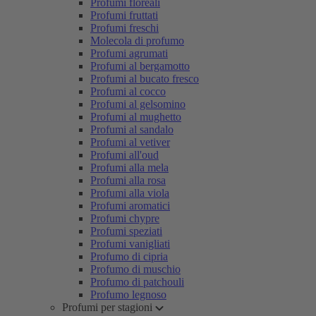
Profumi floreali
Profumi fruttati
Profumi freschi
Molecola di profumo
Profumi agrumati
Profumi al bergamotto
Profumi al bucato fresco
Profumi al cocco
Profumi al gelsomino
Profumi al mughetto
Profumi al sandalo
Profumi al vetiver
Profumi all'oud
Profumi alla mela
Profumi alla rosa
Profumi alla viola
Profumi aromatici
Profumi chypre
Profumi speziati
Profumi vanigliati
Profumo di cipria
Profumo di muschio
Profumo di patchouli
Profumo legnoso
Profumi per stagioni