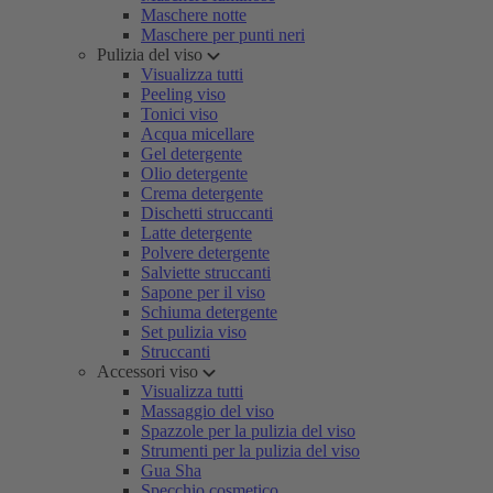
Maschere notte
Maschere per punti neri
Pulizia del viso
Visualizza tutti
Peeling viso
Tonici viso
Acqua micellare
Gel detergente
Olio detergente
Crema detergente
Dischetti struccanti
Latte detergente
Polvere detergente
Salviette struccanti
Sapone per il viso
Schiuma detergente
Set pulizia viso
Struccanti
Accessori viso
Visualizza tutti
Massaggio del viso
Spazzole per la pulizia del viso
Strumenti per la pulizia del viso
Gua Sha
Specchio cosmetico