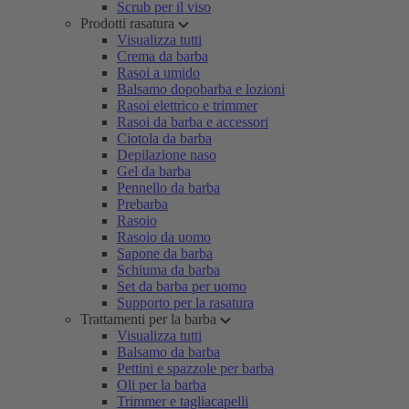
Scrub per il viso
Prodotti rasatura
Visualizza tutti
Crema da barba
Rasoi a umido
Balsamo dopobarba e lozioni
Rasoi elettrico e trimmer
Rasoi da barba e accessori
Ciotola da barba
Depilazione naso
Gel da barba
Pennello da barba
Prebarba
Rasoio
Rasoio da uomo
Sapone da barba
Schiuma da barba
Set da barba per uomo
Supporto per la rasatura
Trattamenti per la barba
Visualizza tutti
Balsamo da barba
Pettini e spazzole per barba
Oli per la barba
Trimmer e tagliacapelli