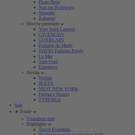
Hugo Boss
Narciso Rodriguez
Shiseido
Rabanne
Marche premium
Yves Saint Laurent
GIVENCHY
GUERLAIN
Parfums de Marly
INITIO Parfums Privés
La Mer
Tom Ford
Eisenberg
Novita
Widian
IRÄYE
NEST NEW YORK
Farmacy Beauty
TYPEBEA
Sale
☀️ Estate
Visualizza tutti
Highlights
Travel Essentials
Tendenze beauty per l’estate 2026