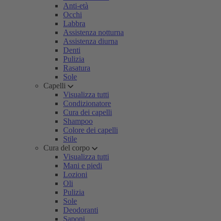
Anti-età
Occhi
Labbra
Assistenza notturna
Assistenza diurna
Denti
Pulizia
Rasatura
Sole
Capelli
Visualizza tutti
Condizionatore
Cura dei capelli
Shampoo
Colore dei capelli
Stile
Cura del corpo
Visualizza tutti
Mani e piedi
Lozioni
Oli
Pulizia
Sole
Deodoranti
Saponi