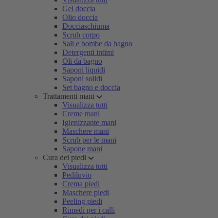
Gel doccia
Olio doccia
Docciaschiuma
Scrub corpo
Sali e bombe da bagno
Detergenti intimi
Oli da bagno
Saponi liquidi
Saponi solidi
Set bagno e doccia
Trattamenti mani
Visualizza tutti
Creme mani
Igienizzante mani
Maschere mani
Scrub per le mani
Sapone mani
Cura dei piedi
Visualizza tutti
Pediluvio
Crema piedi
Maschere piedi
Peeling piedi
Rimedi per i calli