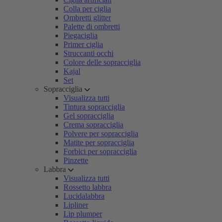
Colla per ciglia
Ombretti glitter
Palette di ombretti
Piegaciglia
Primer ciglia
Struccanti occhi
Colore delle sopracciglia
Kajal
Set
Sopracciglia
Visualizza tutti
Tintura sopracciglia
Gel sopracciglia
Crema sopracciglia
Polvere per sopracciglia
Matite per sopracciglia
Forbici per sopracciglia
Pinzette
Labbra
Visualizza tutti
Rossetto labbra
Lucidalabbra
Lipliner
Lip plumper