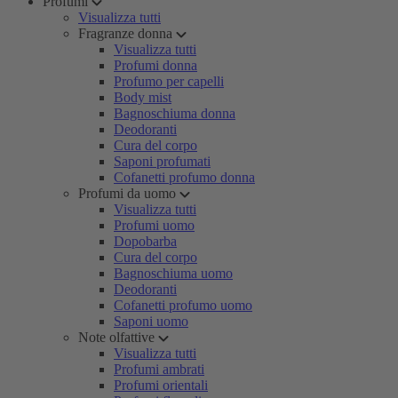
Profumi
Visualizza tutti
Fragranze donna
Visualizza tutti
Profumi donna
Profumo per capelli
Body mist
Bagnoschiuma donna
Deodoranti
Cura del corpo
Saponi profumati
Cofanetti profumo donna
Profumi da uomo
Visualizza tutti
Profumi uomo
Dopobarba
Cura del corpo
Bagnoschiuma uomo
Deodoranti
Cofanetti profumo uomo
Saponi uomo
Note olfattive
Visualizza tutti
Profumi ambrati
Profumi orientali