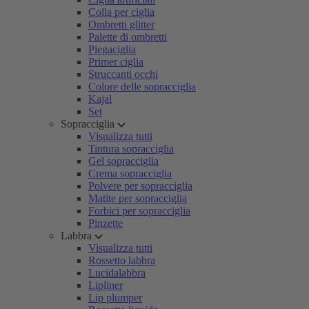
Colla per ciglia
Ombretti glitter
Palette di ombretti
Piegaciglia
Primer ciglia
Struccanti occhi
Colore delle sopracciglia
Kajal
Set
Sopracciglia
Visualizza tutti
Tintura sopracciglia
Gel sopracciglia
Crema sopracciglia
Polvere per sopracciglia
Matite per sopracciglia
Forbici per sopracciglia
Pinzette
Labbra
Visualizza tutti
Rossetto labbra
Lucidalabbra
Lipliner
Lip plumper