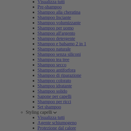
Visualizza tutti
Pre-shampoo
Shampoo alla cheratina
Shampoo lisciante
Shampoo volumizzante
Shampoo per uomo
Shampoo all'argento
Shampoo detergente
Shampoo e balsamo 2 in 1
Shampoo naturale
Shampoo senza siliconi
Shampoo tea tree
Shampoo secco
Shampoo antiforfora
Shampoo di riparazione
Shampoo colorato
Shampoo idratante
Shampoo solido
Sapone per capelli
Shampoo per ricci
Set shampoo
Styling capelli
Visualizza tutti
Agente schiumogeno
Protezione dal calore