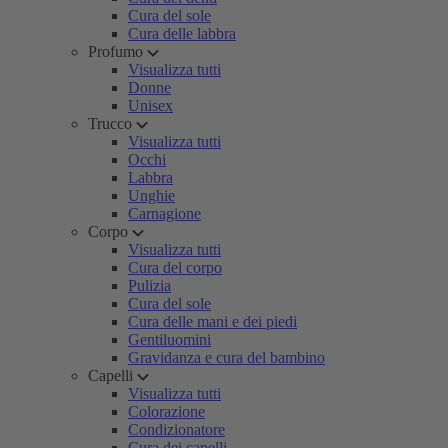
Cura del sole
Cura delle labbra
Profumo
Visualizza tutti
Donne
Unisex
Trucco
Visualizza tutti
Occhi
Labbra
Unghie
Carnagione
Corpo
Visualizza tutti
Cura del corpo
Pulizia
Cura del sole
Cura delle mani e dei piedi
Gentiluomini
Gravidanza e cura del bambino
Capelli
Visualizza tutti
Colorazione
Condizionatore
Cura dei capelli