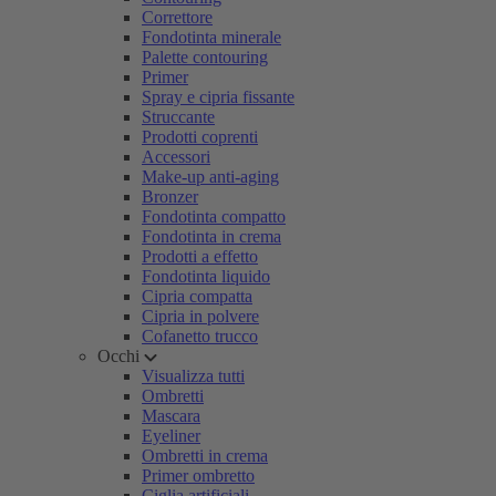
Correttore
Fondotinta minerale
Palette contouring
Primer
Spray e cipria fissante
Struccante
Prodotti coprenti
Accessori
Make-up anti-aging
Bronzer
Fondotinta compatto
Fondotinta in crema
Prodotti a effetto
Fondotinta liquido
Cipria compatta
Cipria in polvere
Cofanetto trucco
Occhi
Visualizza tutti
Ombretti
Mascara
Eyeliner
Ombretti in crema
Primer ombretto
Ciglia artificiali