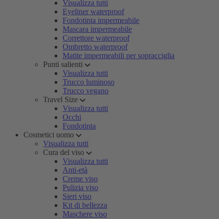
Visualizza tutti
Eyeliner waterproof
Fondotinta impermeabile
Mascara impermeabile
Correttore waterproof
Ombretto waterproof
Matite impermeabili per sopracciglia
Punti salienti
Visualizza tutti
Trucco luminoso
Trucco vegano
Travel Size
Visualizza tutti
Occhi
Fondotinta
Cosmetici uomo
Visualizza tutti
Cura del viso
Visualizza tutti
Anti-età
Creme viso
Pulizia viso
Sieri viso
Kit di bellezza
Maschere viso