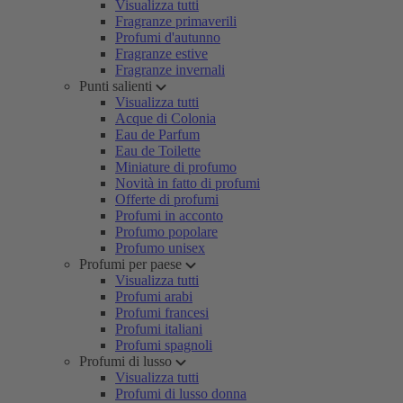
Visualizza tutti
Fragranze primaverili
Profumi d'autunno
Fragranze estive
Fragranze invernali
Punti salienti
Visualizza tutti
Acque di Colonia
Eau de Parfum
Eau de Toilette
Miniature di profumo
Novità in fatto di profumi
Offerte di profumi
Profumi in acconto
Profumo popolare
Profumo unisex
Profumi per paese
Visualizza tutti
Profumi arabi
Profumi francesi
Profumi italiani
Profumi spagnoli
Profumi di lusso
Visualizza tutti
Profumi di lusso donna