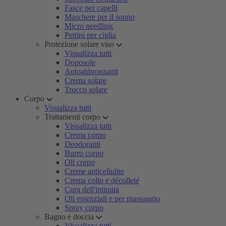
Fasce per capelli
Maschere per il sonno
Micro needling
Pettini per ciglia
Protezione solare viso
Visualizza tutti
Doposole
Autoabbronzanti
Crema solare
Trucco solare
Corpo
Visualizza tutti
Trattamenti corpo
Visualizza tutti
Crema corpo
Deodoranti
Burro corpo
Oli corpo
Creme anticellulite
Crema collo e décolleté
Cura dell'intimità
Oli essenziali e per massaggio
Spray corpo
Bagno e doccia
Visualizza tutti