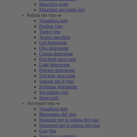
Maschere notte
Maschere per punti neri
Pulizia del viso
Visualizza tutti
Peeling viso
Tonici viso
Acqua micellare
Gel detergente
Olio detergente
Crema detergente
Dischetti struccanti
Latte detergente
Polvere detergente
Salviette struccanti
Sapone per il viso
Schiuma detergente
Set pulizia viso
Struccanti
Accessori viso
Visualizza tutti
Massaggio del viso
Spazzole per la pulizia del viso
Strumenti per la pulizia del viso
Gua Sha
Specchio cosmetico