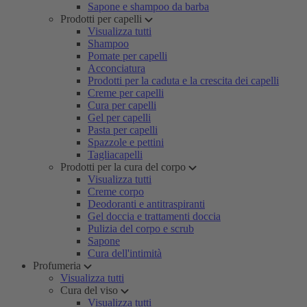
Sapone e shampoo da barba
Prodotti per capelli
Visualizza tutti
Shampoo
Pomate per capelli
Acconciatura
Prodotti per la caduta e la crescita dei capelli
Creme per capelli
Cura per capelli
Gel per capelli
Pasta per capelli
Spazzole e pettini
Tagliacapelli
Prodotti per la cura del corpo
Visualizza tutti
Creme corpo
Deodoranti e antitraspiranti
Gel doccia e trattamenti doccia
Pulizia del corpo e scrub
Sapone
Cura dell'intimità
Profumeria
Visualizza tutti
Cura del viso
Visualizza tutti