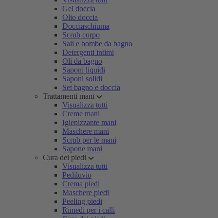
Gel doccia
Olio doccia
Docciaschiuma
Scrub corpo
Sali e bombe da bagno
Detergenti intimi
Oli da bagno
Saponi liquidi
Saponi solidi
Set bagno e doccia
Trattamenti mani
Visualizza tutti
Creme mani
Igienizzante mani
Maschere mani
Scrub per le mani
Sapone mani
Cura dei piedi
Visualizza tutti
Pediluvio
Crema piedi
Maschere piedi
Peeling piedi
Rimedi per i calli