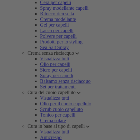
Cera per capelli
Spray modellante capelli
Ritocco ricrescita
Crema modellante
Gel per capelli
Lacca per capelli
Polvere per capelli
Prodotti per lo styling
Sea Salt Spray
Crema senza risciacquo
Visualizza tutti
Olio per capelli
Siero per capelli
Spray per capelli
Balsamo senza risciacquo
Set per trattamenti
Cura del cuoio capelluto
Visualizza tutti
Olio per il cuoio capelluto
Scrub cuoio capelluto
Tonico per capelli
Crema solare
Cura in base al tipo di capelli
Visualizza tutti
Anticrespo