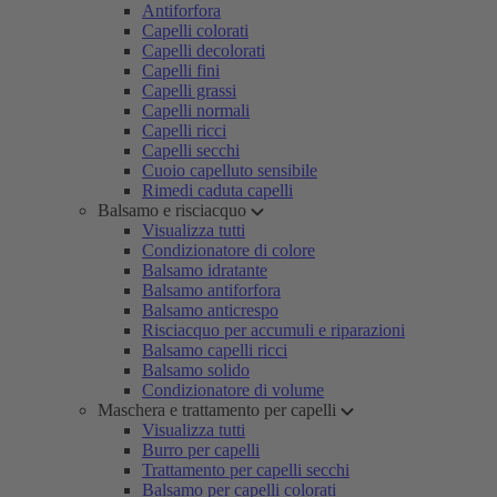
Antiforfora
Capelli colorati
Capelli decolorati
Capelli fini
Capelli grassi
Capelli normali
Capelli ricci
Capelli secchi
Cuoio capelluto sensibile
Rimedi caduta capelli
Balsamo e risciacquo
Visualizza tutti
Condizionatore di colore
Balsamo idratante
Balsamo antiforfora
Balsamo anticrespo
Risciacquo per accumuli e riparazioni
Balsamo capelli ricci
Balsamo solido
Condizionatore di volume
Maschera e trattamento per capelli
Visualizza tutti
Burro per capelli
Trattamento per capelli secchi
Balsamo per capelli colorati