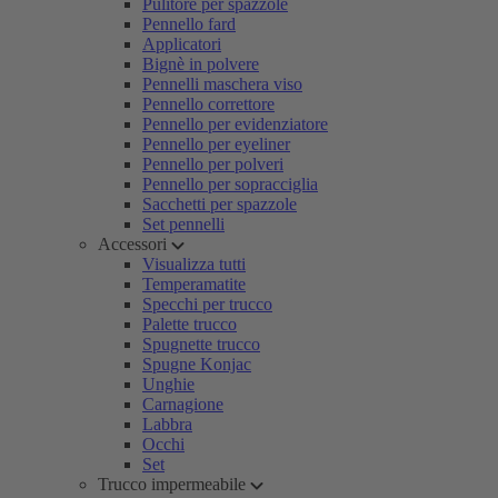
Pulitore per spazzole
Pennello fard
Applicatori
Bignè in polvere
Pennelli maschera viso
Pennello correttore
Pennello per evidenziatore
Pennello per eyeliner
Pennello per polveri
Pennello per sopracciglia
Sacchetti per spazzole
Set pennelli
Accessori
Visualizza tutti
Temperamatite
Specchi per trucco
Palette trucco
Spugnette trucco
Spugne Konjac
Unghie
Carnagione
Labbra
Occhi
Set
Trucco impermeabile