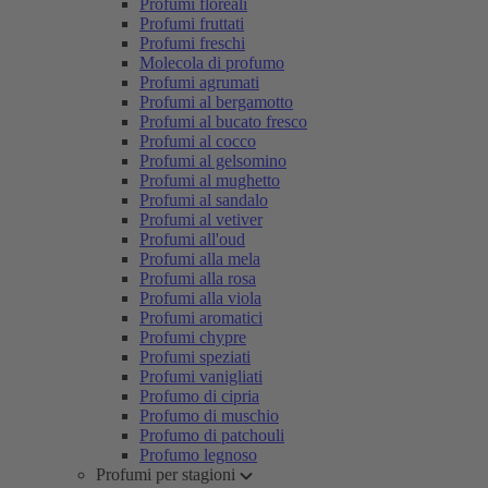
Profumi floreali
Profumi fruttati
Profumi freschi
Molecola di profumo
Profumi agrumati
Profumi al bergamotto
Profumi al bucato fresco
Profumi al cocco
Profumi al gelsomino
Profumi al mughetto
Profumi al sandalo
Profumi al vetiver
Profumi all'oud
Profumi alla mela
Profumi alla rosa
Profumi alla viola
Profumi aromatici
Profumi chypre
Profumi speziati
Profumi vanigliati
Profumo di cipria
Profumo di muschio
Profumo di patchouli
Profumo legnoso
Profumi per stagioni