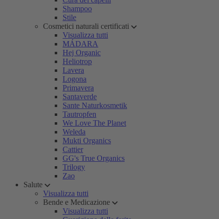
Shampoo
Stile
Cosmetici naturali certificati
Visualizza tutti
MÁDARA
Hej Organic
Heliotrop
Lavera
Logona
Primavera
Santaverde
Sante Naturkosmetik
Tautropfen
We Love The Planet
Weleda
Mukti Organics
Cattier
GG's True Organics
Trilogy
Zao
Salute
Visualizza tutti
Bende e Medicazione
Visualizza tutti