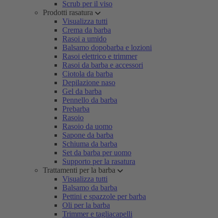
Scrub per il viso
Prodotti rasatura
Visualizza tutti
Crema da barba
Rasoi a umido
Balsamo dopobarba e lozioni
Rasoi elettrico e trimmer
Rasoi da barba e accessori
Ciotola da barba
Depilazione naso
Gel da barba
Pennello da barba
Prebarba
Rasoio
Rasoio da uomo
Sapone da barba
Schiuma da barba
Set da barba per uomo
Supporto per la rasatura
Trattamenti per la barba
Visualizza tutti
Balsamo da barba
Pettini e spazzole per barba
Oli per la barba
Trimmer e tagliacapelli