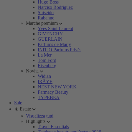
Hugo Boss
Narciso Rodriguez
Shiseido
Rabanne
Marche premium
Yves Saint Laurent
GIVENCHY
GUERLAIN
Parfums de Marly
INITIO Parfums Privés
La Mer
Tom Ford
Eisenberg
Novita
Widian
IRÄYE
NEST NEW YORK
Farmacy Beauty
TYPEBEA
Sale
☀️ Estate
Visualizza tutti
Highlights
Travel Essentials
Tendenze beauty per l’estate 2026