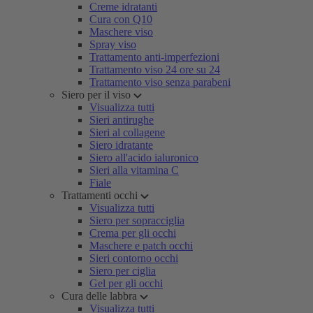
Creme idratanti
Cura con Q10
Maschere viso
Spray viso
Trattamento anti-imperfezioni
Trattamento viso 24 ore su 24
Trattamento viso senza parabeni
Siero per il viso
Visualizza tutti
Sieri antirughe
Sieri al collagene
Siero idratante
Siero all'acido ialuronico
Sieri alla vitamina C
Fiale
Trattamenti occhi
Visualizza tutti
Siero per sopracciglia
Crema per gli occhi
Maschere e patch occhi
Sieri contorno occhi
Siero per ciglia
Gel per gli occhi
Cura delle labbra
Visualizza tutti