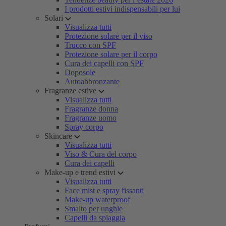
I prodotti estivi indispensabili per lui
Solari
Visualizza tutti
Protezione solare per il viso
Trucco con SPF
Protezione solare per il corpo
Cura dei capelli con SPF
Doposole
Autoabbronzante
Fragranze estive
Visualizza tutti
Fragranze donna
Fragranze uomo
Spray corpo
Skincare
Visualizza tutti
Viso & Cura del corpo
Cura dei capelli
Make-up e trend estivi
Visualizza tutti
Face mist e spray fissanti
Make-up waterproof
Smalto per unghie
Capelli da spiaggia