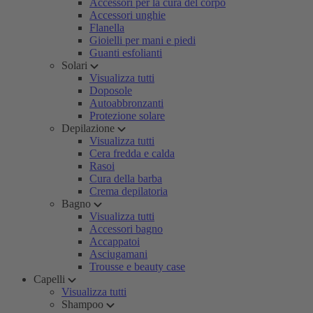
Accessori per la cura del corpo
Accessori unghie
Flanella
Gioielli per mani e piedi
Guanti esfolianti
Solari
Visualizza tutti
Doposole
Autoabbronzanti
Protezione solare
Depilazione
Visualizza tutti
Cera fredda e calda
Rasoi
Cura della barba
Crema depilatoria
Bagno
Visualizza tutti
Accessori bagno
Accappatoi
Asciugamani
Trousse e beauty case
Capelli
Visualizza tutti
Shampoo