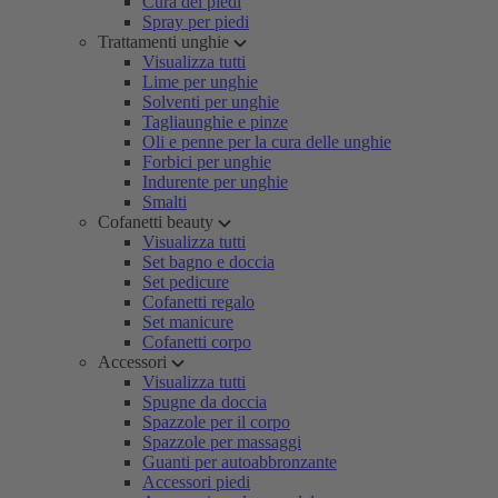
Cura dei piedi
Spray per piedi
Trattamenti unghie
Visualizza tutti
Lime per unghie
Solventi per unghie
Tagliaunghie e pinze
Oli e penne per la cura delle unghie
Forbici per unghie
Indurente per unghie
Smalti
Cofanetti beauty
Visualizza tutti
Set bagno e doccia
Set pedicure
Cofanetti regalo
Set manicure
Cofanetti corpo
Accessori
Visualizza tutti
Spugne da doccia
Spazzole per il corpo
Spazzole per massaggi
Guanti per autoabbronzante
Accessori piedi