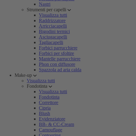
Nastri
Strumenti per capelli
Visualizza tutti
Raddrizzatore
Arricciacapelli
Bigodini termici
Asciugacapelli
Tagliacapelli
Forbici parrucchiere
Forbici per sfoltire
Mantelle parrucchiere
Phon con diffusore
Spazzola ad aria calda
Make-up
Visualizza tutti
Fondotinta
Visualizza tutti
Fondotinta
Correttore
Cipria
Blush
Evidenziatore
BB- & CC-Cream
Camouflage
Contouring