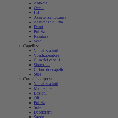
Anti-età
Occhi
Labbra
Assistenza notturna
Assistenza diurna
Denti
Pulizia
Rasatura
Sole
Capelli
Visualizza tutti
Condizionatore
Cura dei capelli
Shampoo
Colore dei capelli
Stile
Cura del corpo
Visualizza tutti
Mani e piedi
Lozioni
Oli
Pulizia
Sole
Deodoranti
Saponi