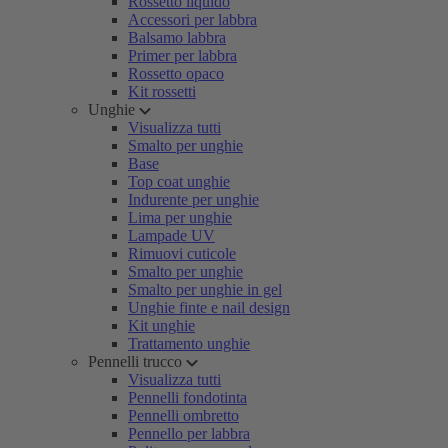
Rossetto liquido
Accessori per labbra
Balsamo labbra
Primer per labbra
Rossetto opaco
Kit rossetti
Unghie
Visualizza tutti
Smalto per unghie
Base
Top coat unghie
Indurente per unghie
Lima per unghie
Lampade UV
Rimuovi cuticole
Smalto per unghie
Smalto per unghie in gel
Unghie finte e nail design
Kit unghie
Trattamento unghie
Pennelli trucco
Visualizza tutti
Pennelli fondotinta
Pennelli ombretto
Pennello per labbra