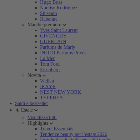
Hugo Boss
Narciso Rodriguez
Shiseido
Rabanne
Marche premium
Yves Saint Laurent
GIVENCHY
GUERLAIN
Parfums de Marly
INITIO Parfums Privés
La Mer
Tom Ford
Eisenberg
Novita
Widian
IRÄYE
NEST NEW YORK
TYPEBEA
Saldi e bestseller
☀️ Estate
Visualizza tutti
Highlights
Travel Essentials
Tendenze beauty per l’estate 2026
I prodotti estivi indispensabili per lui