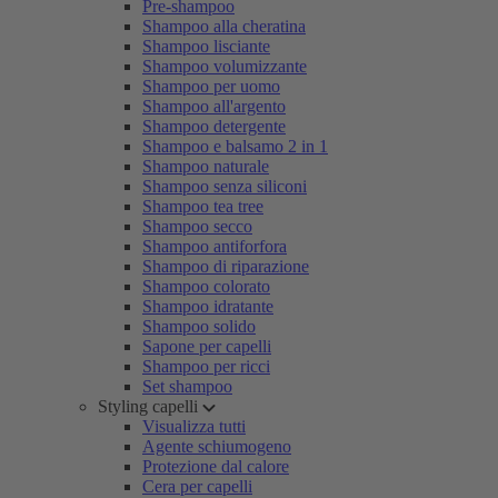
Pre-shampoo
Shampoo alla cheratina
Shampoo lisciante
Shampoo volumizzante
Shampoo per uomo
Shampoo all'argento
Shampoo detergente
Shampoo e balsamo 2 in 1
Shampoo naturale
Shampoo senza siliconi
Shampoo tea tree
Shampoo secco
Shampoo antiforfora
Shampoo di riparazione
Shampoo colorato
Shampoo idratante
Shampoo solido
Sapone per capelli
Shampoo per ricci
Set shampoo
Styling capelli
Visualizza tutti
Agente schiumogeno
Protezione dal calore
Cera per capelli