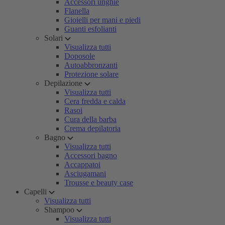
Accessori unghie
Flanella
Gioielli per mani e piedi
Guanti esfolianti
Solari
Visualizza tutti
Doposole
Autoabbronzanti
Protezione solare
Depilazione
Visualizza tutti
Cera fredda e calda
Rasoi
Cura della barba
Crema depilatoria
Bagno
Visualizza tutti
Accessori bagno
Accappatoi
Asciugamani
Trousse e beauty case
Capelli
Visualizza tutti
Shampoo
Visualizza tutti