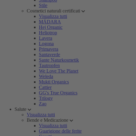
Stile
Cosmetici naturali certificati
Visualizza tutti
MÁDARA
Hej Organic
Heliotrop
Lavera
Logona
Primavera
Santaverde
Sante Naturkosmetik
Tautropfen
We Love The Planet
Weleda
Mukti Organics
Cattier
GG's True Organics
Trilogy
Zao
Salute
Visualizza tutti
Bende e Medicazione
Visualizza tutti
Guarigione delle ferite