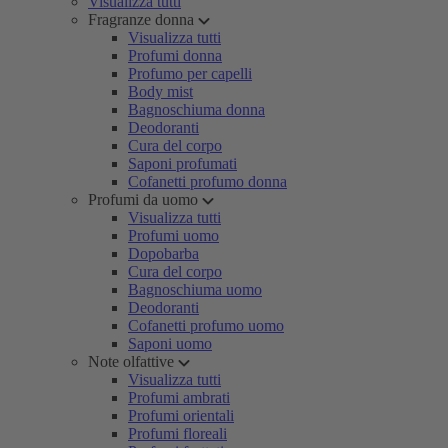
Visualizza tutti
Fragranze donna
Visualizza tutti
Profumi donna
Profumo per capelli
Body mist
Bagnoschiuma donna
Deodoranti
Cura del corpo
Saponi profumati
Cofanetti profumo donna
Profumi da uomo
Visualizza tutti
Profumi uomo
Dopobarba
Cura del corpo
Bagnoschiuma uomo
Deodoranti
Cofanetti profumo uomo
Saponi uomo
Note olfattive
Visualizza tutti
Profumi ambrati
Profumi orientali
Profumi floreali