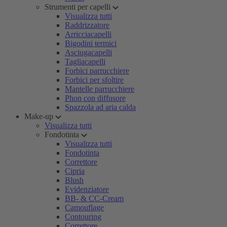
Strumenti per capelli
Visualizza tutti
Raddrizzatore
Arricciacapelli
Bigodini termici
Asciugacapelli
Tagliacapelli
Forbici parrucchiere
Forbici per sfoltire
Mantelle parrucchiere
Phon con diffusore
Spazzola ad aria calda
Make-up
Visualizza tutti
Fondotinta
Visualizza tutti
Fondotinta
Correttore
Cipria
Blush
Evidenziatore
BB- & CC-Cream
Camouflage
Contouring
Correttore