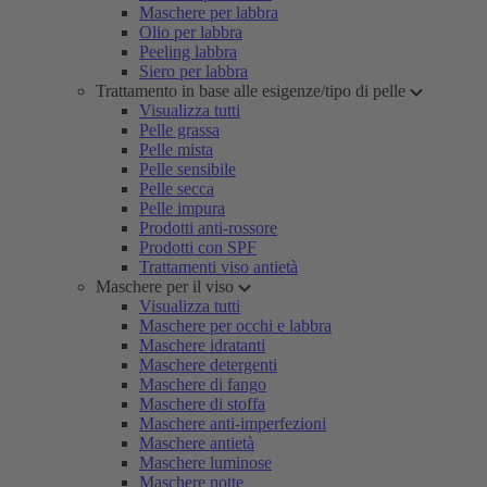
Maschere per labbra
Olio per labbra
Peeling labbra
Siero per labbra
Trattamento in base alle esigenze/tipo di pelle
Visualizza tutti
Pelle grassa
Pelle mista
Pelle sensibile
Pelle secca
Pelle impura
Prodotti anti-rossore
Prodotti con SPF
Trattamenti viso antietà
Maschere per il viso
Visualizza tutti
Maschere per occhi e labbra
Maschere idratanti
Maschere detergenti
Maschere di fango
Maschere di stoffa
Maschere anti-imperfezioni
Maschere antietà
Maschere luminose
Maschere notte