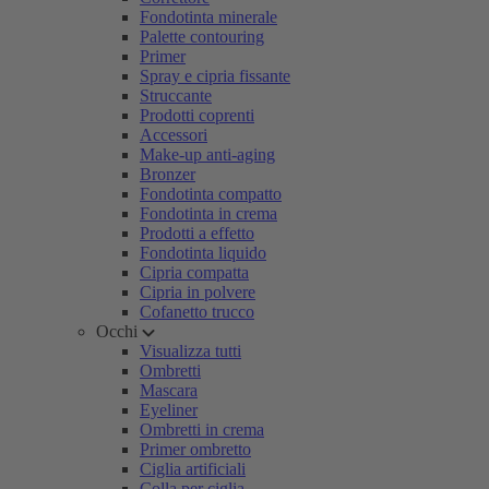
Fondotinta minerale
Palette contouring
Primer
Spray e cipria fissante
Struccante
Prodotti coprenti
Accessori
Make-up anti-aging
Bronzer
Fondotinta compatto
Fondotinta in crema
Prodotti a effetto
Fondotinta liquido
Cipria compatta
Cipria in polvere
Cofanetto trucco
Occhi
Visualizza tutti
Ombretti
Mascara
Eyeliner
Ombretti in crema
Primer ombretto
Ciglia artificiali
Colla per ciglia