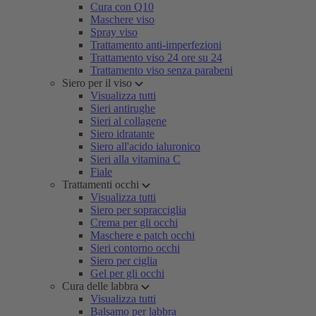
Cura con Q10
Maschere viso
Spray viso
Trattamento anti-imperfezioni
Trattamento viso 24 ore su 24
Trattamento viso senza parabeni
Siero per il viso
Visualizza tutti
Sieri antirughe
Sieri al collagene
Siero idratante
Siero all'acido ialuronico
Sieri alla vitamina C
Fiale
Trattamenti occhi
Visualizza tutti
Siero per sopracciglia
Crema per gli occhi
Maschere e patch occhi
Sieri contorno occhi
Siero per ciglia
Gel per gli occhi
Cura delle labbra
Visualizza tutti
Balsamo per labbra