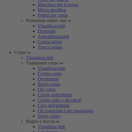
Maschere per il sonno
Micro needling
Pettini per ciglia
Protezione solare viso
Visualizza tutti
Doposole
Autoabbronzanti
Crema solare
Trucco solare
Corpo
Visualizza tutti
Trattamenti corpo
Visualizza tutti
Crema corpo
Deodoranti
Burro corpo
Oli corpo
Creme anticellulite
Crema collo e décolleté
Cura dell'intimità
Oli essenziali e per massaggio
Spray corpo
Bagno e doccia
Visualizza tutti
Gel doccia