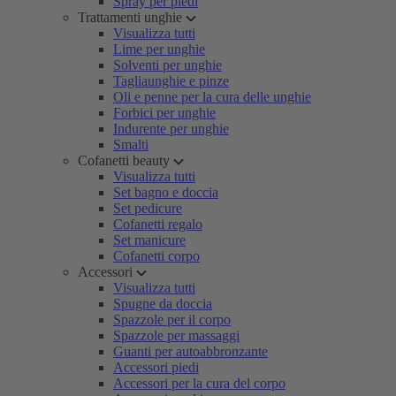
Spray per piedi
Trattamenti unghie
Visualizza tutti
Lime per unghie
Solventi per unghie
Tagliaunghie e pinze
Oli e penne per la cura delle unghie
Forbici per unghie
Indurente per unghie
Smalti
Cofanetti beauty
Visualizza tutti
Set bagno e doccia
Set pedicure
Cofanetti regalo
Set manicure
Cofanetti corpo
Accessori
Visualizza tutti
Spugne da doccia
Spazzole per il corpo
Spazzole per massaggi
Guanti per autoabbronzante
Accessori piedi
Accessori per la cura del corpo