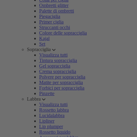
Ombretti glitter
Palette di ombretti
Piegaciglia
Primer ciglia
Struccanti occhi
Colore delle sopracciglia
Kajal
Set
Sopracciglia
Visualizza tutti
Tintura sopracciglia
Gel sopracciglia
Crema sopracciglia
Polvere per sopracciglia
Matite per sopracciglia
Forbici per sopracciglia
Pinzette
Labbra
Visualizza tutti
Rossetto labbra
Lucidalabbra
Lipliner
Lip plumper
Rossetto liquido