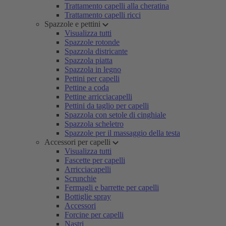
Trattamento capelli alla cheratina
Trattamento capelli ricci
Spazzole e pettini
Visualizza tutti
Spazzole rotonde
Spazzola districante
Spazzola piatta
Spazzola in legno
Pettini per capelli
Pettine a coda
Pettine arricciacapelli
Pettini da taglio per capelli
Spazzola con setole di cinghiale
Spazzola scheletro
Spazzole per il massaggio della testa
Accessori per capelli
Visualizza tutti
Fascette per capelli
Arricciacapelli
Scrunchie
Fermagli e barrette per capelli
Bottiglie spray
Accessori
Forcine per capelli
Nastri