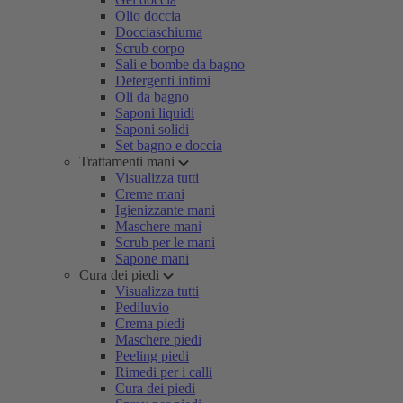
Olio doccia
Docciaschiuma
Scrub corpo
Sali e bombe da bagno
Detergenti intimi
Oli da bagno
Saponi liquidi
Saponi solidi
Set bagno e doccia
Trattamenti mani
Visualizza tutti
Creme mani
Igienizzante mani
Maschere mani
Scrub per le mani
Sapone mani
Cura dei piedi
Visualizza tutti
Pediluvio
Crema piedi
Maschere piedi
Peeling piedi
Rimedi per i calli
Cura dei piedi