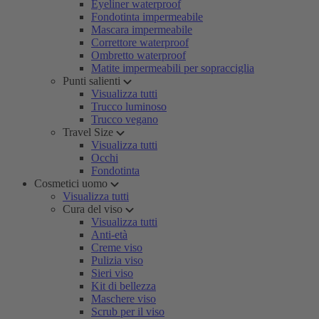
Eyeliner waterproof
Fondotinta impermeabile
Mascara impermeabile
Correttore waterproof
Ombretto waterproof
Matite impermeabili per sopracciglia
Punti salienti
Visualizza tutti
Trucco luminoso
Trucco vegano
Travel Size
Visualizza tutti
Occhi
Fondotinta
Cosmetici uomo
Visualizza tutti
Cura del viso
Visualizza tutti
Anti-età
Creme viso
Pulizia viso
Sieri viso
Kit di bellezza
Maschere viso
Scrub per il viso