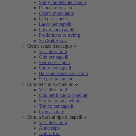
Spray modellante capelli
Ritocco ricrescita
Crema modellante
Gel per capelli
Lacca per capelli
Polvere per capelli
Prodotti per lo styling
Sea Salt Spray
Crema senza risciacquo
Visualizza tutti
Olio per capelli
Siero per capelli
Spray per capelli
Balsamo senza risciacquo
Set per trattamenti
Cura del cuoio capelluto
Visualizza tutti
Olio per il cuoio capelluto
Scrub cuoio capelluto
Tonico per capelli
Crema solare
Cura in base al tipo di capelli
Visualizza tutti
Anticrespo
Antiforfora