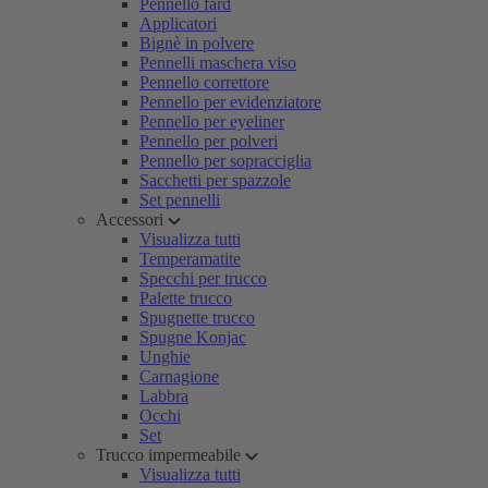
Pennello fard
Applicatori
Bignè in polvere
Pennelli maschera viso
Pennello correttore
Pennello per evidenziatore
Pennello per eyeliner
Pennello per polveri
Pennello per sopracciglia
Sacchetti per spazzole
Set pennelli
Accessori
Visualizza tutti
Temperamatite
Specchi per trucco
Palette trucco
Spugnette trucco
Spugne Konjac
Unghie
Carnagione
Labbra
Occhi
Set
Trucco impermeabile
Visualizza tutti