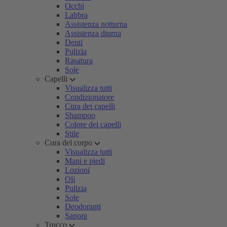
Occhi
Labbra
Assistenza notturna
Assistenza diurna
Denti
Pulizia
Rasatura
Sole
Capelli
Visualizza tutti
Condizionatore
Cura dei capelli
Shampoo
Colore dei capelli
Stile
Cura del corpo
Visualizza tutti
Mani e piedi
Lozioni
Oli
Pulizia
Sole
Deodoranti
Saponi
Trucco