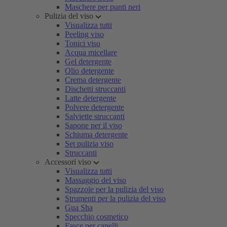
Maschere per punti neri
Pulizia del viso
Visualizza tutti
Peeling viso
Tonici viso
Acqua micellare
Gel detergente
Olio detergente
Crema detergente
Dischetti struccanti
Latte detergente
Polvere detergente
Salviette struccanti
Sapone per il viso
Schiuma detergente
Set pulizia viso
Struccanti
Accessori viso
Visualizza tutti
Massaggio del viso
Spazzole per la pulizia del viso
Strumenti per la pulizia del viso
Gua Sha
Specchio cosmetico
Fasce per capelli