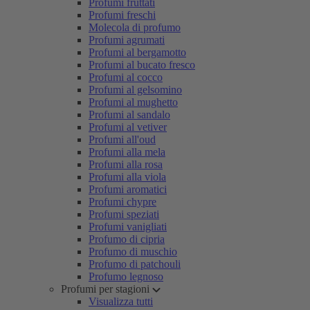
Profumi fruttati
Profumi freschi
Molecola di profumo
Profumi agrumati
Profumi al bergamotto
Profumi al bucato fresco
Profumi al cocco
Profumi al gelsomino
Profumi al mughetto
Profumi al sandalo
Profumi al vetiver
Profumi all'oud
Profumi alla mela
Profumi alla rosa
Profumi alla viola
Profumi aromatici
Profumi chypre
Profumi speziati
Profumi vanigliati
Profumo di cipria
Profumo di muschio
Profumo di patchouli
Profumo legnoso
Profumi per stagioni
Visualizza tutti