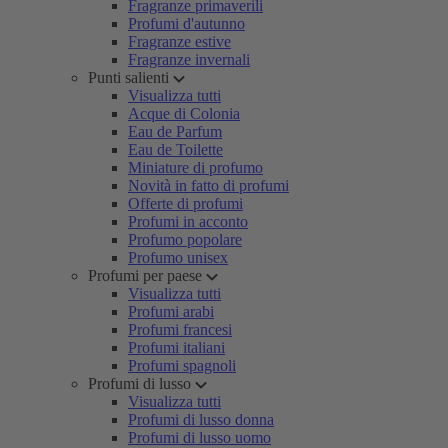
Fragranze primaverili
Profumi d'autunno
Fragranze estive
Fragranze invernali
Punti salienti
Visualizza tutti
Acque di Colonia
Eau de Parfum
Eau de Toilette
Miniature di profumo
Novità in fatto di profumi
Offerte di profumi
Profumi in acconto
Profumo popolare
Profumo unisex
Profumi per paese
Visualizza tutti
Profumi arabi
Profumi francesi
Profumi italiani
Profumi spagnoli
Profumi di lusso
Visualizza tutti
Profumi di lusso donna
Profumi di lusso uomo