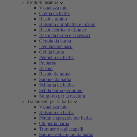
Prodotti rasatura
Visualizza tutti
Crema da barba
Rasoi a umido
Balsamo dopobarba e lozioni
Rasoi elettrico e trimmer
Rasoi da barba e accessori
Ciotola da barba
Depilazione naso
Gel da barba
Pennello da barba
Prebarba
Rasoio
Rasoio da uomo
Sapone da barba
Schiuma da barba
Set da barba per uomo
Supporto per la rasatura
Trattamenti per la barba
Visualizza tutti
Balsamo da barba
Pettini e spazzole per barba
Oli per la barba
Trimmer e tagliacapelli
Sapone e shampoo da barba