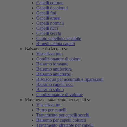
Capelli colorati
Capelli decolorati
Capelli fini
Capelli grassi
Capelli normali
Capelli ricci
Capelli secchi
Cuoio capelluto sensibile
Rimedi caduta capelli
Balsamo e risciacquo
Visualizza tutti
Condizionatore di colore
Balsamo idratante
Balsamo antiforfora
Balsamo anticrespo
Risciacquo per accumuli e riparazioni
Balsamo capelli ricci
Balsamo solido
Condizionatore di volume
Maschera e trattamento per capelli
Visualizza tutti
Burro per capelli
Trattamento per capelli secchi
Balsamo per capelli colorati
Trattamento idratante per capelli