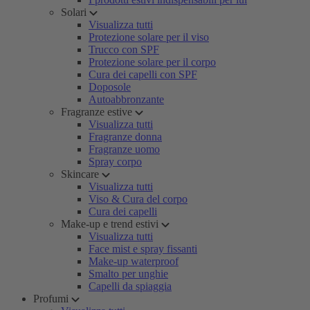
Solari
Visualizza tutti
Protezione solare per il viso
Trucco con SPF
Protezione solare per il corpo
Cura dei capelli con SPF
Doposole
Autoabbronzante
Fragranze estive
Visualizza tutti
Fragranze donna
Fragranze uomo
Spray corpo
Skincare
Visualizza tutti
Viso & Cura del corpo
Cura dei capelli
Make-up e trend estivi
Visualizza tutti
Face mist e spray fissanti
Make-up waterproof
Smalto per unghie
Capelli da spiaggia
Profumi