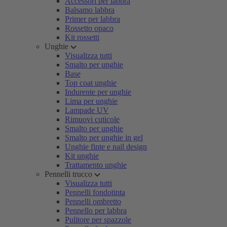
Accessori per labbra
Balsamo labbra
Primer per labbra
Rossetto opaco
Kit rossetti
Unghie
Visualizza tutti
Smalto per unghie
Base
Top coat unghie
Indurente per unghie
Lima per unghie
Lampade UV
Rimuovi cuticole
Smalto per unghie
Smalto per unghie in gel
Unghie finte e nail design
Kit unghie
Trattamento unghie
Pennelli trucco
Visualizza tutti
Pennelli fondotinta
Pennelli ombretto
Pennello per labbra
Pulitore per spazzole