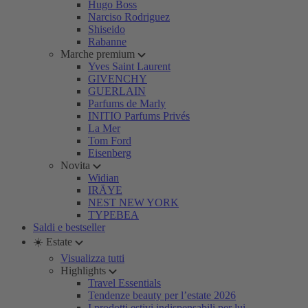
Hugo Boss
Narciso Rodriguez
Shiseido
Rabanne
Marche premium
Yves Saint Laurent
GIVENCHY
GUERLAIN
Parfums de Marly
INITIO Parfums Privés
La Mer
Tom Ford
Eisenberg
Novita
Widian
IRÄYE
NEST NEW YORK
TYPEBEA
Saldi e bestseller
☀️ Estate
Visualizza tutti
Highlights
Travel Essentials
Tendenze beauty per l’estate 2026
I prodotti estivi indispensabili per lui