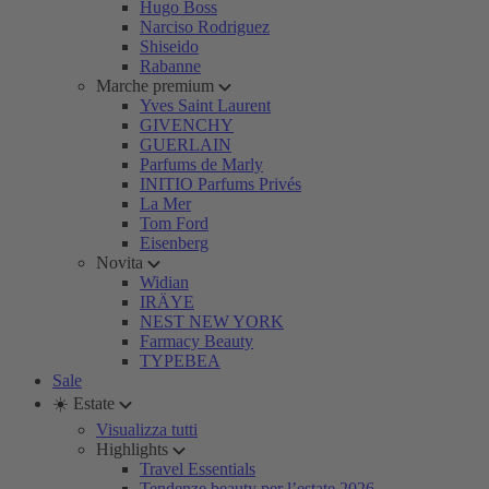
Hugo Boss
Narciso Rodriguez
Shiseido
Rabanne
Marche premium
Yves Saint Laurent
GIVENCHY
GUERLAIN
Parfums de Marly
INITIO Parfums Privés
La Mer
Tom Ford
Eisenberg
Novita
Widian
IRÄYE
NEST NEW YORK
Farmacy Beauty
TYPEBEA
Sale
☀️ Estate
Visualizza tutti
Highlights
Travel Essentials
Tendenze beauty per l’estate 2026