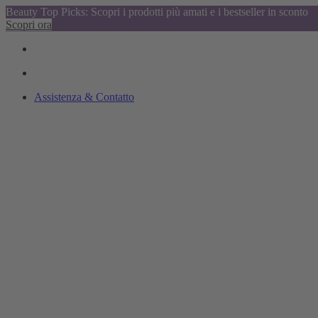
Beauty Top Picks: Scopri i prodotti più amati e i bestseller in sconto
Scopri ora
Assistenza & Contatto