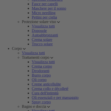
Fasce per capelli
Maschere per il sonno
Micro needling
Pettini per ciglia
Protezione solare viso
Visualizza tutti
Doposole
Autoabbronzanti
Crema solare
Trucco solare
Corpo
Visualizza tutti
Trattamenti corpo
Visualizza tutti
Crema corpo
Deodoranti
Burro corpo
Oli corpo
Creme anticellulite
Crema collo e décolleté
Cura dell'intimità
Oli essenziali e per massaggio
Spray corpo
Bagno e doccia
Visualizza tutti