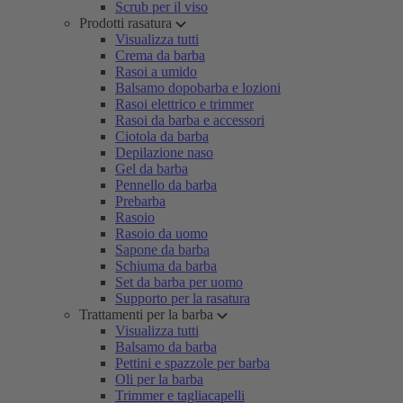
Scrub per il viso
Prodotti rasatura
Visualizza tutti
Crema da barba
Rasoi a umido
Balsamo dopobarba e lozioni
Rasoi elettrico e trimmer
Rasoi da barba e accessori
Ciotola da barba
Depilazione naso
Gel da barba
Pennello da barba
Prebarba
Rasoio
Rasoio da uomo
Sapone da barba
Schiuma da barba
Set da barba per uomo
Supporto per la rasatura
Trattamenti per la barba
Visualizza tutti
Balsamo da barba
Pettini e spazzole per barba
Oli per la barba
Trimmer e tagliacapelli