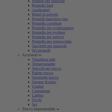
Pulitore per spazzole
Pennello fard
Applicatori
Bignè in polvere
Pennelli maschera viso
Pennello correttore
Pennello per evidenziatore
Pennello per eyeliner
Pennello per polveri
Pennello per sopracciglia
Sacchetti per spazzole
Set pennelli
Accessori
Visualizza tutti
Temperamatite
Specchi per trucco
Palette trucco
Spugnette trucco
Spugne Konjac
Unghie
Carnagione
Labbra
Occhi
Set
Trucco impermeabile