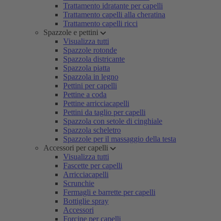
Trattamento idratante per capelli
Trattamento capelli alla cheratina
Trattamento capelli ricci
Spazzole e pettini
Visualizza tutti
Spazzole rotonde
Spazzola districante
Spazzola piatta
Spazzola in legno
Pettini per capelli
Pettine a coda
Pettine arricciacapelli
Pettini da taglio per capelli
Spazzola con setole di cinghiale
Spazzola scheletro
Spazzole per il massaggio della testa
Accessori per capelli
Visualizza tutti
Fascette per capelli
Arricciacapelli
Scrunchie
Fermagli e barrette per capelli
Bottiglie spray
Accessori
Forcine per capelli