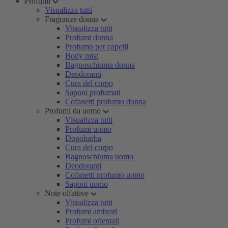
Profumi
Visualizza tutti
Fragranze donna
Visualizza tutti
Profumi donna
Profumo per capelli
Body mist
Bagnoschiuma donna
Deodoranti
Cura del corpo
Saponi profumati
Cofanetti profumo donna
Profumi da uomo
Visualizza tutti
Profumi uomo
Dopobarba
Cura del corpo
Bagnoschiuma uomo
Deodoranti
Cofanetti profumo uomo
Saponi uomo
Note olfattive
Visualizza tutti
Profumi ambrati
Profumi orientali