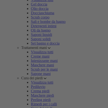
Gel doccia
Olio doccia
Docciaschiuma
Scrub corpo
Sali e bombe da bagno
Detergenti intimi
Oli da bagno
Saponi liquidi
Saponi solidi
Set bagno e doccia
Trattamenti mani
Visualizza tutti
Creme mani
Igienizzante mani
Maschere mani
Scrub per le mani
Sapone mani
Cura dei piedi
Visualizza tutti
Pediluvio
Crema piedi
Maschere piedi
Peeling piedi
Rimedi per i calli