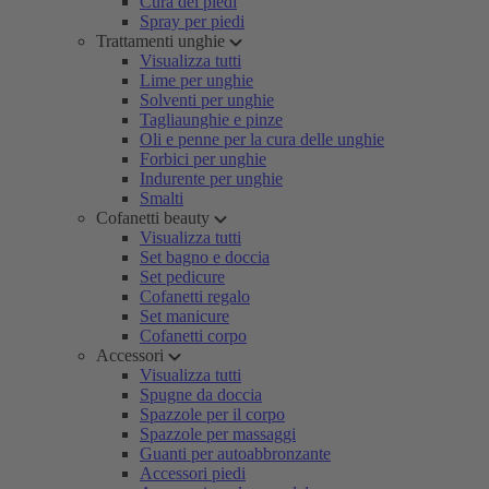
Cura dei piedi
Spray per piedi
Trattamenti unghie
Visualizza tutti
Lime per unghie
Solventi per unghie
Tagliaunghie e pinze
Oli e penne per la cura delle unghie
Forbici per unghie
Indurente per unghie
Smalti
Cofanetti beauty
Visualizza tutti
Set bagno e doccia
Set pedicure
Cofanetti regalo
Set manicure
Cofanetti corpo
Accessori
Visualizza tutti
Spugne da doccia
Spazzole per il corpo
Spazzole per massaggi
Guanti per autoabbronzante
Accessori piedi