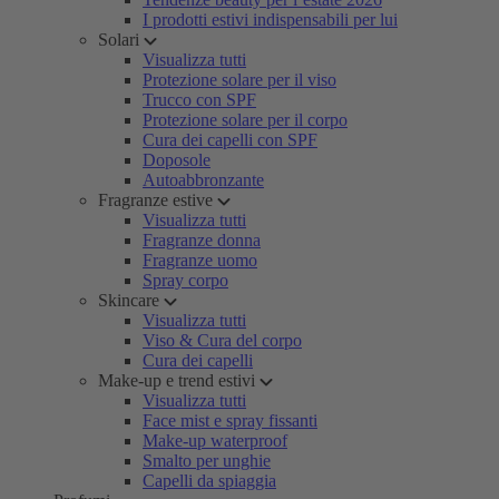
I prodotti estivi indispensabili per lui
Solari
Visualizza tutti
Protezione solare per il viso
Trucco con SPF
Protezione solare per il corpo
Cura dei capelli con SPF
Doposole
Autoabbronzante
Fragranze estive
Visualizza tutti
Fragranze donna
Fragranze uomo
Spray corpo
Skincare
Visualizza tutti
Viso & Cura del corpo
Cura dei capelli
Make-up e trend estivi
Visualizza tutti
Face mist e spray fissanti
Make-up waterproof
Smalto per unghie
Capelli da spiaggia