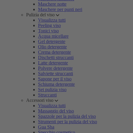
Maschere notte
Maschere per punti neri
Pulizia del viso
Visualizza tutti
Peeling viso
Tonici viso
Acqua micellare
Gel detergente
Olio detergente
Crema detergente
Dischetti struccanti
Latte detergente
Polvere detergente
Salviette struccanti
Sapone per il viso
Schiuma detergente
Set pulizia viso
Struccanti
Accessori viso
Visualizza tutti
Massaggio del viso
Spazzole per la pulizia del viso
Strumenti per la pulizia del viso
Gua Sha
Specchio cosmetico