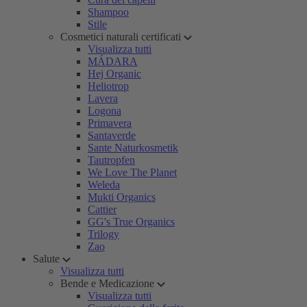
Shampoo
Stile
Cosmetici naturali certificati
Visualizza tutti
MÁDARA
Hej Organic
Heliotrop
Lavera
Logona
Primavera
Santaverde
Sante Naturkosmetik
Tautropfen
We Love The Planet
Weleda
Mukti Organics
Cattier
GG's True Organics
Trilogy
Zao
Salute
Visualizza tutti
Bende e Medicazione
Visualizza tutti