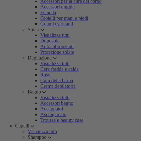
Accessori per la cura del corpo
Accessori unghie
Flanella
Gioielli per mani e piedi
Guanti esfolianti
Solari
Visualizza tutti
Doposole
Autoabbronzanti
Protezione solare
Depilazione
Visualizza tutti
Cera fredda e calda
Rasoi
Cura della barba
Crema depilatoria
Bagno
Visualizza tutti
Accessori bagno
Accappatoi
Asciugamani
Trousse e beauty case
Capelli
Visualizza tutti
Shampoo