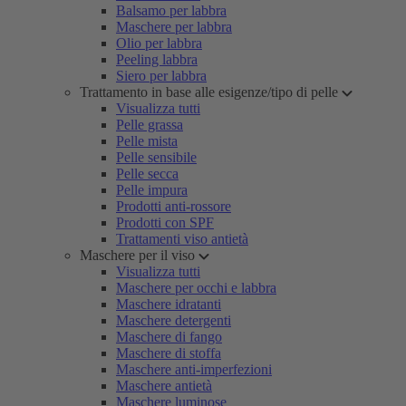
Balsamo per labbra
Maschere per labbra
Olio per labbra
Peeling labbra
Siero per labbra
Trattamento in base alle esigenze/tipo di pelle
Visualizza tutti
Pelle grassa
Pelle mista
Pelle sensibile
Pelle secca
Pelle impura
Prodotti anti-rossore
Prodotti con SPF
Trattamenti viso antietà
Maschere per il viso
Visualizza tutti
Maschere per occhi e labbra
Maschere idratanti
Maschere detergenti
Maschere di fango
Maschere di stoffa
Maschere anti-imperfezioni
Maschere antietà
Maschere luminose