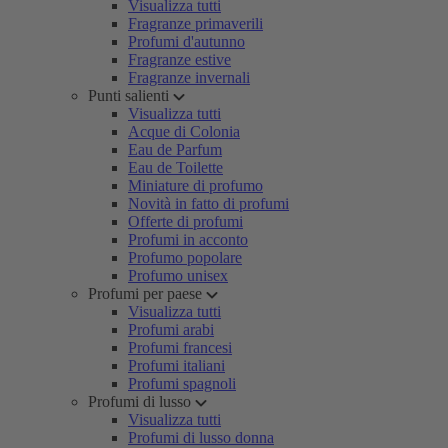
Visualizza tutti
Fragranze primaverili
Profumi d'autunno
Fragranze estive
Fragranze invernali
Punti salienti
Visualizza tutti
Acque di Colonia
Eau de Parfum
Eau de Toilette
Miniature di profumo
Novità in fatto di profumi
Offerte di profumi
Profumi in acconto
Profumo popolare
Profumo unisex
Profumi per paese
Visualizza tutti
Profumi arabi
Profumi francesi
Profumi italiani
Profumi spagnoli
Profumi di lusso
Visualizza tutti
Profumi di lusso donna