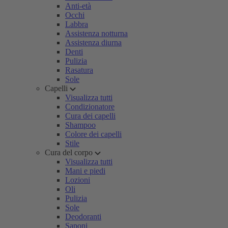
Anti-età
Occhi
Labbra
Assistenza notturna
Assistenza diurna
Denti
Pulizia
Rasatura
Sole
Capelli
Visualizza tutti
Condizionatore
Cura dei capelli
Shampoo
Colore dei capelli
Stile
Cura del corpo
Visualizza tutti
Mani e piedi
Lozioni
Oli
Pulizia
Sole
Deodoranti
Saponi