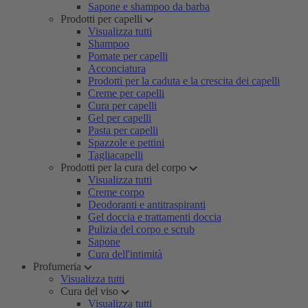
Sapone e shampoo da barba
Prodotti per capelli
Visualizza tutti
Shampoo
Pomate per capelli
Acconciatura
Prodotti per la caduta e la crescita dei capelli
Creme per capelli
Cura per capelli
Gel per capelli
Pasta per capelli
Spazzole e pettini
Tagliacapelli
Prodotti per la cura del corpo
Visualizza tutti
Creme corpo
Deodoranti e antitraspiranti
Gel doccia e trattamenti doccia
Pulizia del corpo e scrub
Sapone
Cura dell'intimità
Profumeria
Visualizza tutti
Cura del viso
Visualizza tutti