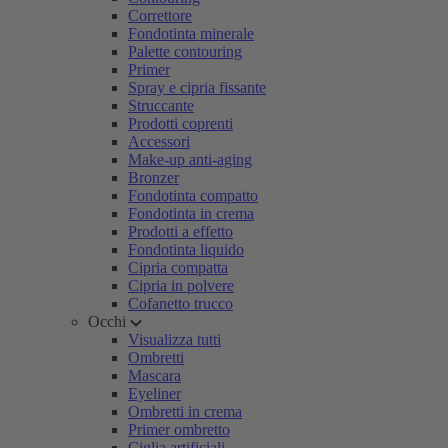
Correttore
Fondotinta minerale
Palette contouring
Primer
Spray e cipria fissante
Struccante
Prodotti coprenti
Accessori
Make-up anti-aging
Bronzer
Fondotinta compatto
Fondotinta in crema
Prodotti a effetto
Fondotinta liquido
Cipria compatta
Cipria in polvere
Cofanetto trucco
Occhi
Visualizza tutti
Ombretti
Mascara
Eyeliner
Ombretti in crema
Primer ombretto
Ciglia artificiali