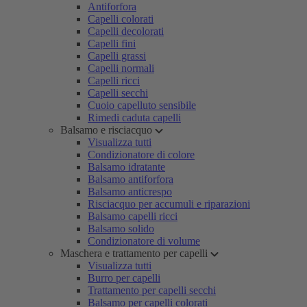
Antiforfora
Capelli colorati
Capelli decolorati
Capelli fini
Capelli grassi
Capelli normali
Capelli ricci
Capelli secchi
Cuoio capelluto sensibile
Rimedi caduta capelli
Balsamo e risciacquo
Visualizza tutti
Condizionatore di colore
Balsamo idratante
Balsamo antiforfora
Balsamo anticrespo
Risciacquo per accumuli e riparazioni
Balsamo capelli ricci
Balsamo solido
Condizionatore di volume
Maschera e trattamento per capelli
Visualizza tutti
Burro per capelli
Trattamento per capelli secchi
Balsamo per capelli colorati