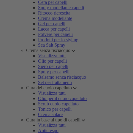
Cera per capelli
Spray modellante capelli
Ritocco ricrescita
Crema modellante
Gel per capelli
Lacca per capelli
Polvere per capelli
Prodotti per lo styling
Sea Salt Spray
Crema senza risciacquo
Visualizza tutti
Olio per capelli
Siero per capelli
Spray per capelli
Balsamo senza risciacquo
Set per trattamenti
Cura del cuoio capelluto
Visualizza tutti
Olio per il cuoio capelluto
Scrub cuoio capelluto
Tonico per capelli
Crema solare
Cura in base al tipo di capelli
Visualizza tutti
Anticrespo