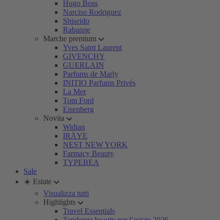
Hugo Boss
Narciso Rodriguez
Shiseido
Rabanne
Marche premium
Yves Saint Laurent
GIVENCHY
GUERLAIN
Parfums de Marly
INITIO Parfums Privés
La Mer
Tom Ford
Eisenberg
Novita
Widian
IRÄYE
NEST NEW YORK
Farmacy Beauty
TYPEBEA
Sale
☀️ Estate
Visualizza tutti
Highlights
Travel Essentials
Tendenze beauty per l’estate 2026