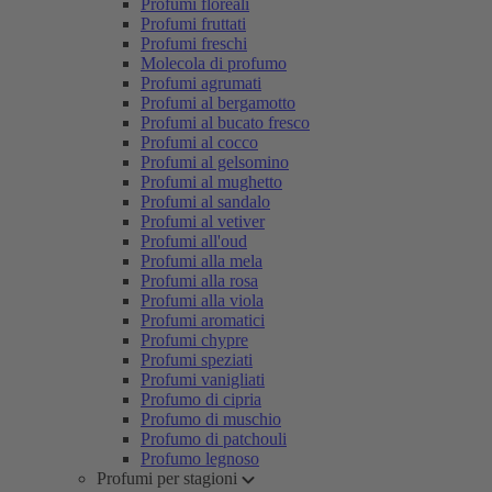
Profumi floreali
Profumi fruttati
Profumi freschi
Molecola di profumo
Profumi agrumati
Profumi al bergamotto
Profumi al bucato fresco
Profumi al cocco
Profumi al gelsomino
Profumi al mughetto
Profumi al sandalo
Profumi al vetiver
Profumi all'oud
Profumi alla mela
Profumi alla rosa
Profumi alla viola
Profumi aromatici
Profumi chypre
Profumi speziati
Profumi vanigliati
Profumo di cipria
Profumo di muschio
Profumo di patchouli
Profumo legnoso
Profumi per stagioni