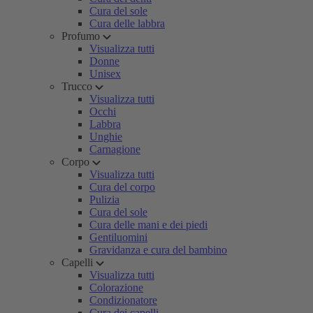
Cura del sole
Cura delle labbra
Profumo
Visualizza tutti
Donne
Unisex
Trucco
Visualizza tutti
Occhi
Labbra
Unghie
Carnagione
Corpo
Visualizza tutti
Cura del corpo
Pulizia
Cura del sole
Cura delle mani e dei piedi
Gentiluomini
Gravidanza e cura del bambino
Capelli
Visualizza tutti
Colorazione
Condizionatore
Cura dei capelli