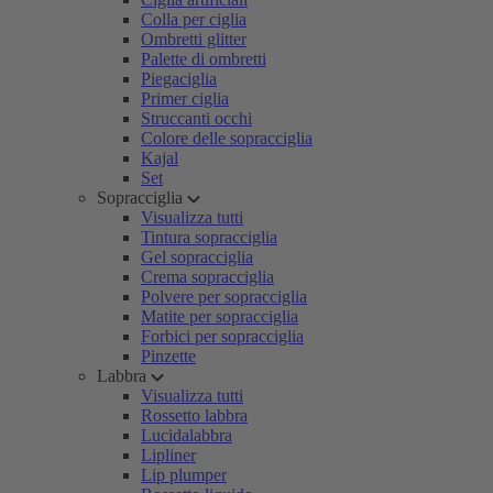
Colla per ciglia
Ombretti glitter
Palette di ombretti
Piegaciglia
Primer ciglia
Struccanti occhi
Colore delle sopracciglia
Kajal
Set
Sopracciglia
Visualizza tutti
Tintura sopracciglia
Gel sopracciglia
Crema sopracciglia
Polvere per sopracciglia
Matite per sopracciglia
Forbici per sopracciglia
Pinzette
Labbra
Visualizza tutti
Rossetto labbra
Lucidalabbra
Lipliner
Lip plumper