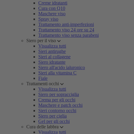
Creme idratanti
Cura con Q10
Maschere viso
Spray viso
Trattamento anti-imperfezioni
Trattamento viso 24 ore su 24
Trattamento viso senza parabeni
Siero per il viso
Visualizza tutti
Sieri antirughe
Sieri al collagene
Siero idratante
Siero all'acido ialuronico
Sieri alla vitamina C
Fiale
Trattamenti occhi
Visualizza tutti
Siero per sopracciglia
Crema per gli occhi
Maschere e patch occhi
Sieri contorno occhi
Siero per ciglia
Gel per gli occhi
Cura delle labbra
Visualizza tutti