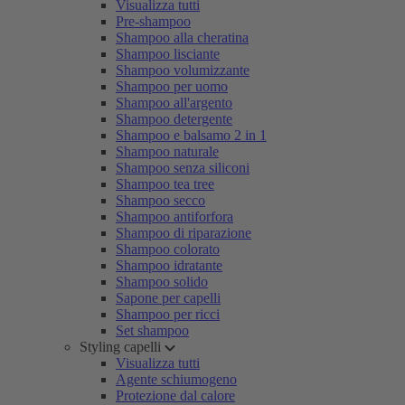
Visualizza tutti
Pre-shampoo
Shampoo alla cheratina
Shampoo lisciante
Shampoo volumizzante
Shampoo per uomo
Shampoo all'argento
Shampoo detergente
Shampoo e balsamo 2 in 1
Shampoo naturale
Shampoo senza siliconi
Shampoo tea tree
Shampoo secco
Shampoo antiforfora
Shampoo di riparazione
Shampoo colorato
Shampoo idratante
Shampoo solido
Sapone per capelli
Shampoo per ricci
Set shampoo
Styling capelli
Visualizza tutti
Agente schiumogeno
Protezione dal calore