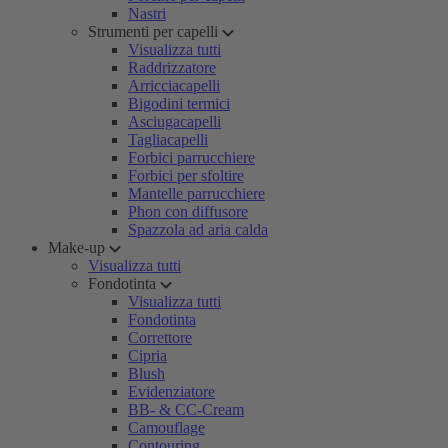
Nastri
Strumenti per capelli
Visualizza tutti
Raddrizzatore
Arricciacapelli
Bigodini termici
Asciugacapelli
Tagliacapelli
Forbici parrucchiere
Forbici per sfoltire
Mantelle parrucchiere
Phon con diffusore
Spazzola ad aria calda
Make-up
Visualizza tutti
Fondotinta
Visualizza tutti
Fondotinta
Correttore
Cipria
Blush
Evidenziatore
BB- & CC-Cream
Camouflage
Contouring