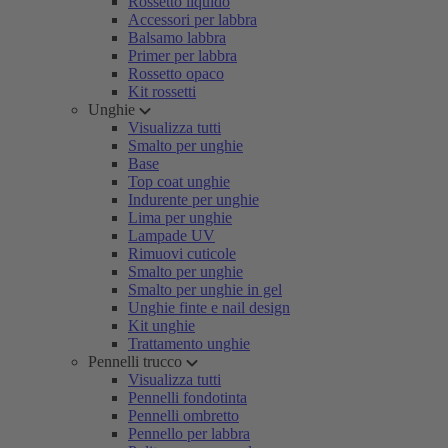
Rossetto liquido
Accessori per labbra
Balsamo labbra
Primer per labbra
Rossetto opaco
Kit rossetti
Unghie
Visualizza tutti
Smalto per unghie
Base
Top coat unghie
Indurente per unghie
Lima per unghie
Lampade UV
Rimuovi cuticole
Smalto per unghie
Smalto per unghie in gel
Unghie finte e nail design
Kit unghie
Trattamento unghie
Pennelli trucco
Visualizza tutti
Pennelli fondotinta
Pennelli ombretto
Pennello per labbra