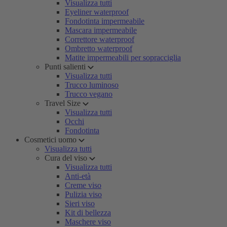
Visualizza tutti
Eyeliner waterproof
Fondotinta impermeabile
Mascara impermeabile
Correttore waterproof
Ombretto waterproof
Matite impermeabili per sopracciglia
Punti salienti
Visualizza tutti
Trucco luminoso
Trucco vegano
Travel Size
Visualizza tutti
Occhi
Fondotinta
Cosmetici uomo
Visualizza tutti
Cura del viso
Visualizza tutti
Anti-età
Creme viso
Pulizia viso
Sieri viso
Kit di bellezza
Maschere viso