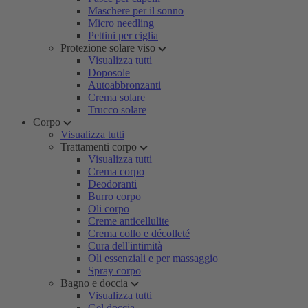
Maschere per il sonno
Micro needling
Pettini per ciglia
Protezione solare viso
Visualizza tutti
Doposole
Autoabbronzanti
Crema solare
Trucco solare
Corpo
Visualizza tutti
Trattamenti corpo
Visualizza tutti
Crema corpo
Deodoranti
Burro corpo
Oli corpo
Creme anticellulite
Crema collo e décolleté
Cura dell'intimità
Oli essenziali e per massaggio
Spray corpo
Bagno e doccia
Visualizza tutti
Gel doccia