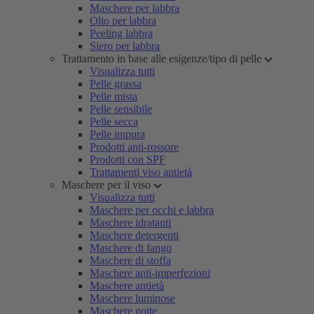
Maschere per labbra
Olio per labbra
Peeling labbra
Siero per labbra
Trattamento in base alle esigenze/tipo di pelle
Visualizza tutti
Pelle grassa
Pelle mista
Pelle sensibile
Pelle secca
Pelle impura
Prodotti anti-rossore
Prodotti con SPF
Trattamenti viso antietà
Maschere per il viso
Visualizza tutti
Maschere per occhi e labbra
Maschere idratanti
Maschere detergenti
Maschere di fango
Maschere di stoffa
Maschere anti-imperfezioni
Maschere antietà
Maschere luminose
Maschere notte