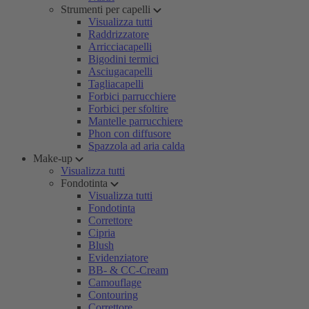
Strumenti per capelli
Visualizza tutti
Raddrizzatore
Arricciacapelli
Bigodini termici
Asciugacapelli
Tagliacapelli
Forbici parrucchiere
Forbici per sfoltire
Mantelle parrucchiere
Phon con diffusore
Spazzola ad aria calda
Make-up
Visualizza tutti
Fondotinta
Visualizza tutti
Fondotinta
Correttore
Cipria
Blush
Evidenziatore
BB- & CC-Cream
Camouflage
Contouring
Correttore