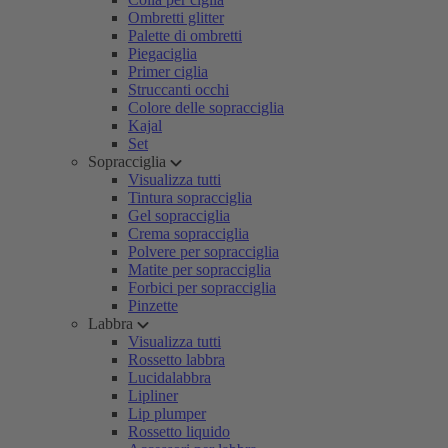
Ombretti glitter
Palette di ombretti
Piegaciglia
Primer ciglia
Struccanti occhi
Colore delle sopracciglia
Kajal
Set
Sopracciglia
Visualizza tutti
Tintura sopracciglia
Gel sopracciglia
Crema sopracciglia
Polvere per sopracciglia
Matite per sopracciglia
Forbici per sopracciglia
Pinzette
Labbra
Visualizza tutti
Rossetto labbra
Lucidalabbra
Lipliner
Lip plumper
Rossetto liquido