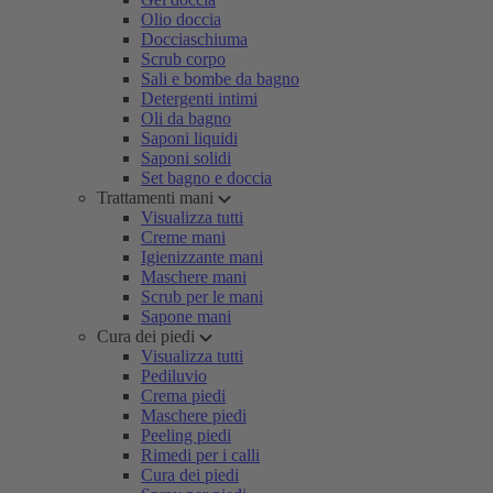
Olio doccia
Docciaschiuma
Scrub corpo
Sali e bombe da bagno
Detergenti intimi
Oli da bagno
Saponi liquidi
Saponi solidi
Set bagno e doccia
Trattamenti mani
Visualizza tutti
Creme mani
Igienizzante mani
Maschere mani
Scrub per le mani
Sapone mani
Cura dei piedi
Visualizza tutti
Pediluvio
Crema piedi
Maschere piedi
Peeling piedi
Rimedi per i calli
Cura dei piedi