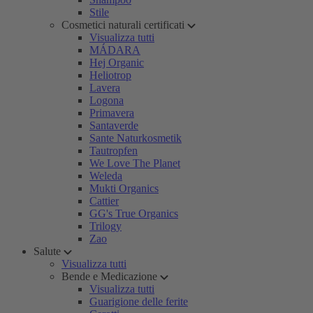
Stile
Cosmetici naturali certificati
Visualizza tutti
MÁDARA
Hej Organic
Heliotrop
Lavera
Logona
Primavera
Santaverde
Sante Naturkosmetik
Tautropfen
We Love The Planet
Weleda
Mukti Organics
Cattier
GG's True Organics
Trilogy
Zao
Salute
Visualizza tutti
Bende e Medicazione
Visualizza tutti
Guarigione delle ferite