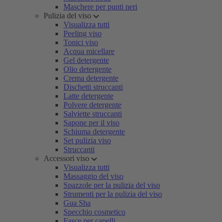
Maschere per punti neri
Pulizia del viso
Visualizza tutti
Peeling viso
Tonici viso
Acqua micellare
Gel detergente
Olio detergente
Crema detergente
Dischetti struccanti
Latte detergente
Polvere detergente
Salviette struccanti
Sapone per il viso
Schiuma detergente
Set pulizia viso
Struccanti
Accessori viso
Visualizza tutti
Massaggio del viso
Spazzole per la pulizia del viso
Strumenti per la pulizia del viso
Gua Sha
Specchio cosmetico
Fasce per capelli