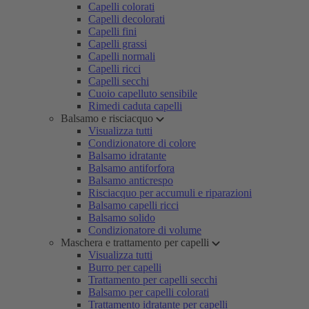
Capelli colorati
Capelli decolorati
Capelli fini
Capelli grassi
Capelli normali
Capelli ricci
Capelli secchi
Cuoio capelluto sensibile
Rimedi caduta capelli
Balsamo e risciacquo
Visualizza tutti
Condizionatore di colore
Balsamo idratante
Balsamo antiforfora
Balsamo anticrespo
Risciacquo per accumuli e riparazioni
Balsamo capelli ricci
Balsamo solido
Condizionatore di volume
Maschera e trattamento per capelli
Visualizza tutti
Burro per capelli
Trattamento per capelli secchi
Balsamo per capelli colorati
Trattamento idratante per capelli