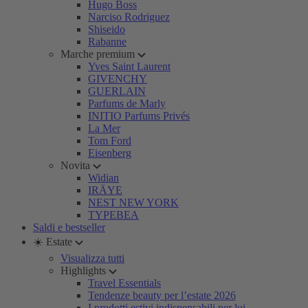
Hugo Boss
Narciso Rodriguez
Shiseido
Rabanne
Marche premium
Yves Saint Laurent
GIVENCHY
GUERLAIN
Parfums de Marly
INITIO Parfums Privés
La Mer
Tom Ford
Eisenberg
Novita
Widian
IRÄYE
NEST NEW YORK
TYPEBEA
Saldi e bestseller
☀️ Estate
Visualizza tutti
Highlights
Travel Essentials
Tendenze beauty per l’estate 2026
I prodotti estivi indispensabili per lui