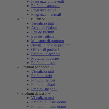
Fragranze primaverili
Profumi d'autunno
Fragranze estive
Fragranze invernali
Punti salienti
Visualizza tutti
Acque di Colonia
Eau de Parfum
Eau de Toilette
Miniature di profumo
Novità in fatto di profumi
Offerte di profumi
Profumi in acconto
Profumo popolare
Profumo unisex
Profumi per paese
Visualizza tutti
Profumi arabi
Profumi francesi
Profumi italiani
Profumi spagnoli
Profumi di lusso
Visualizza tutti
Profumi di lusso donna
Profumi di lusso uomo