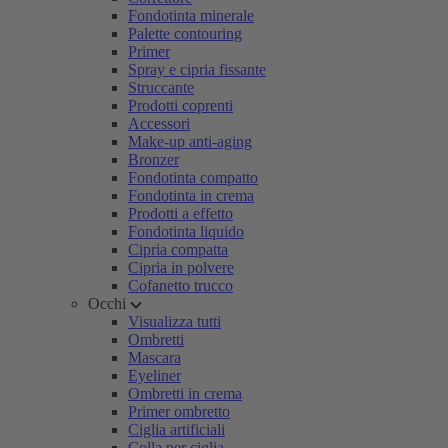
Fondotinta minerale
Palette contouring
Primer
Spray e cipria fissante
Struccante
Prodotti coprenti
Accessori
Make-up anti-aging
Bronzer
Fondotinta compatto
Fondotinta in crema
Prodotti a effetto
Fondotinta liquido
Cipria compatta
Cipria in polvere
Cofanetto trucco
Occhi
Visualizza tutti
Ombretti
Mascara
Eyeliner
Ombretti in crema
Primer ombretto
Ciglia artificiali
Colla per ciglia