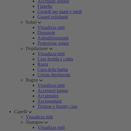
Accessori unghie
Flanella
Gioielli per mani e piedi
Guanti esfolianti
Solari
Visualizza tutti
Doposole
Autoabbronzanti
Protezione solare
Depilazione
Visualizza tutti
Cera fredda e calda
Rasoi
Cura della barba
Crema depilatoria
Bagno
Visualizza tutti
Accessori bagno
Accappatoi
Asciugamani
Trousse e beauty case
Capelli
Visualizza tutti
Shampoo
Visualizza tutti