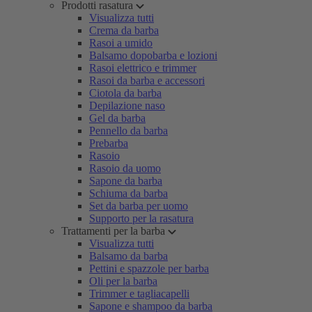
Prodotti rasatura
Visualizza tutti
Crema da barba
Rasoi a umido
Balsamo dopobarba e lozioni
Rasoi elettrico e trimmer
Rasoi da barba e accessori
Ciotola da barba
Depilazione naso
Gel da barba
Pennello da barba
Prebarba
Rasoio
Rasoio da uomo
Sapone da barba
Schiuma da barba
Set da barba per uomo
Supporto per la rasatura
Trattamenti per la barba
Visualizza tutti
Balsamo da barba
Pettini e spazzole per barba
Oli per la barba
Trimmer e tagliacapelli
Sapone e shampoo da barba