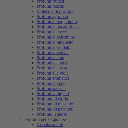
Profumi fruttati
Profumi freschi
Molecola di profumo
Profumi agrumati
Profumi al bergamotto
Profumi al bucato fresco
Profumi al cocco
Profumi al gelsomino
Profumi al mughetto
Profumi al sandalo
Profumi al vetiver
Profumi all'oud
Profumi alla mela
Profumi alla rosa
Profumi alla viola
Profumi aromatici
Profumi chypre
Profumi speziati
Profumi vanigliati
Profumo di cipria
Profumo di muschio
Profumo di patchouli
Profumo legnoso
Profumi per stagioni
Visualizza tutti