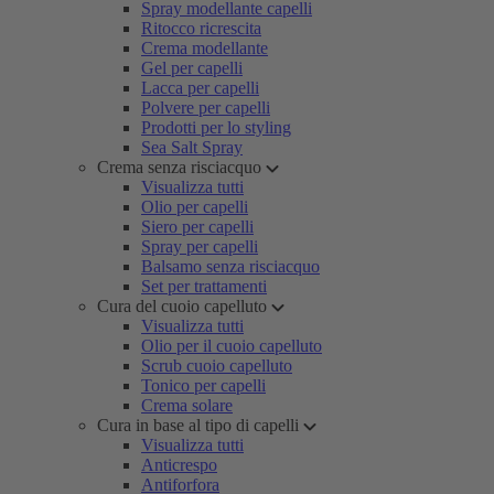
Spray modellante capelli
Ritocco ricrescita
Crema modellante
Gel per capelli
Lacca per capelli
Polvere per capelli
Prodotti per lo styling
Sea Salt Spray
Crema senza risciacquo
Visualizza tutti
Olio per capelli
Siero per capelli
Spray per capelli
Balsamo senza risciacquo
Set per trattamenti
Cura del cuoio capelluto
Visualizza tutti
Olio per il cuoio capelluto
Scrub cuoio capelluto
Tonico per capelli
Crema solare
Cura in base al tipo di capelli
Visualizza tutti
Anticrespo
Antiforfora