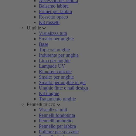
Accessori per labbra
Balsamo labbra
Primer per labbra
Rossetto opaco
Kit rossetti
Unghie
Visualizza tutti
Smalto per unghie
Base
Top coat unghie
Indurente per unghie
Lima per unghie
Lampade UV
Rimuovi cuticole
Smalto per unghie
Smalto per unghie in gel
Unghie finte e nail design
Kit unghie
Trattamento unghie
Pennelli trucco
Visualizza tutti
Pennelli fondotinta
Pennelli ombretto
Pennello per labbra
Pulitore per spazzole