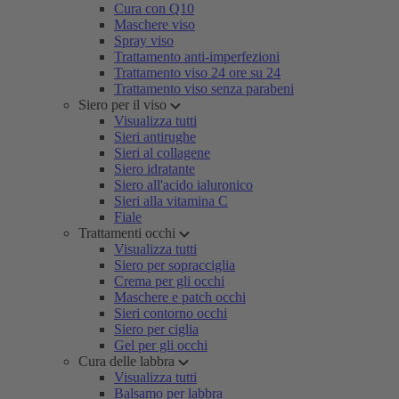
Cura con Q10
Maschere viso
Spray viso
Trattamento anti-imperfezioni
Trattamento viso 24 ore su 24
Trattamento viso senza parabeni
Siero per il viso
Visualizza tutti
Sieri antirughe
Sieri al collagene
Siero idratante
Siero all'acido ialuronico
Sieri alla vitamina C
Fiale
Trattamenti occhi
Visualizza tutti
Siero per sopracciglia
Crema per gli occhi
Maschere e patch occhi
Sieri contorno occhi
Siero per ciglia
Gel per gli occhi
Cura delle labbra
Visualizza tutti
Balsamo per labbra