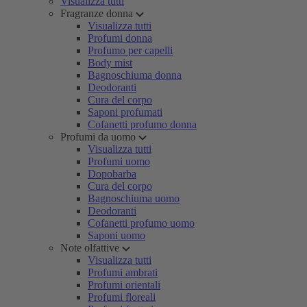
Visualizza tutti
Fragranze donna
Visualizza tutti
Profumi donna
Profumo per capelli
Body mist
Bagnoschiuma donna
Deodoranti
Cura del corpo
Saponi profumati
Cofanetti profumo donna
Profumi da uomo
Visualizza tutti
Profumi uomo
Dopobarba
Cura del corpo
Bagnoschiuma uomo
Deodoranti
Cofanetti profumo uomo
Saponi uomo
Note olfattive
Visualizza tutti
Profumi ambrati
Profumi orientali
Profumi floreali