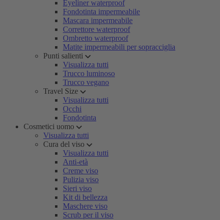
Eyeliner waterproof
Fondotinta impermeabile
Mascara impermeabile
Correttore waterproof
Ombretto waterproof
Matite impermeabili per sopracciglia
Punti salienti
Visualizza tutti
Trucco luminoso
Trucco vegano
Travel Size
Visualizza tutti
Occhi
Fondotinta
Cosmetici uomo
Visualizza tutti
Cura del viso
Visualizza tutti
Anti-età
Creme viso
Pulizia viso
Sieri viso
Kit di bellezza
Maschere viso
Scrub per il viso