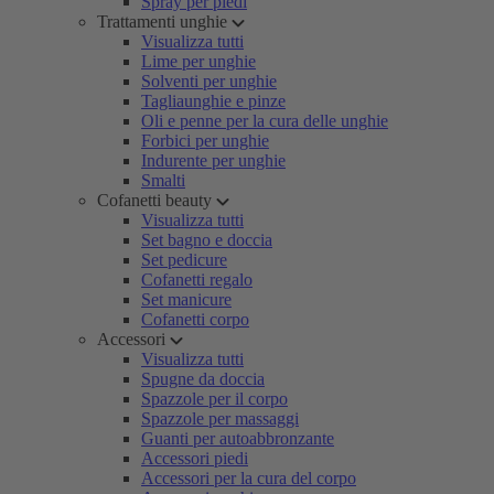
Spray per piedi
Trattamenti unghie
Visualizza tutti
Lime per unghie
Solventi per unghie
Tagliaunghie e pinze
Oli e penne per la cura delle unghie
Forbici per unghie
Indurente per unghie
Smalti
Cofanetti beauty
Visualizza tutti
Set bagno e doccia
Set pedicure
Cofanetti regalo
Set manicure
Cofanetti corpo
Accessori
Visualizza tutti
Spugne da doccia
Spazzole per il corpo
Spazzole per massaggi
Guanti per autoabbronzante
Accessori piedi
Accessori per la cura del corpo