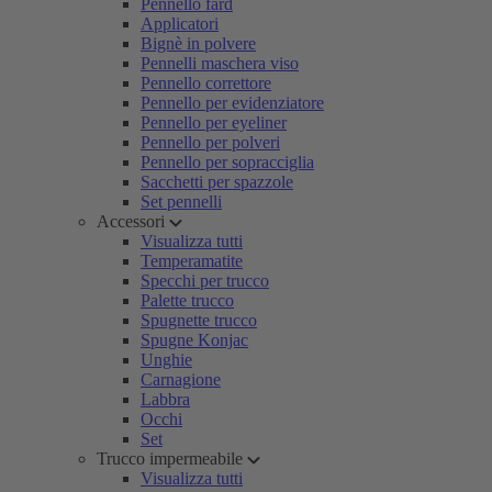
Pennello fard
Applicatori
Bignè in polvere
Pennelli maschera viso
Pennello correttore
Pennello per evidenziatore
Pennello per eyeliner
Pennello per polveri
Pennello per sopracciglia
Sacchetti per spazzole
Set pennelli
Accessori
Visualizza tutti
Temperamatite
Specchi per trucco
Palette trucco
Spugnette trucco
Spugne Konjac
Unghie
Carnagione
Labbra
Occhi
Set
Trucco impermeabile
Visualizza tutti