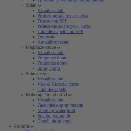
Solari
Visualizza tutti
Protezione solare per il viso
Trucco con SPF
Protezione solare per il corpo
Cura dei capelli con SPF
Doposole
Autoabbronzante
Fragranze estive
Visualizza tutti
Fragranze donna
Fragranze uomo
Spray corpo
Skincare
Visualizza tutti
Viso & Cura del corpo
Cura dei capelli
Make-up e trend estivi
Visualizza tutti
Face mist e spray fissanti
Make-up waterproof
Smalto per unghie
Capelli da spiaggia
Profumi