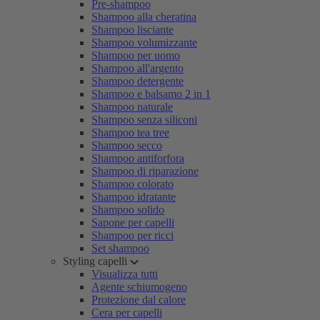
Pre-shampoo
Shampoo alla cheratina
Shampoo lisciante
Shampoo volumizzante
Shampoo per uomo
Shampoo all'argento
Shampoo detergente
Shampoo e balsamo 2 in 1
Shampoo naturale
Shampoo senza siliconi
Shampoo tea tree
Shampoo secco
Shampoo antiforfora
Shampoo di riparazione
Shampoo colorato
Shampoo idratante
Shampoo solido
Sapone per capelli
Shampoo per ricci
Set shampoo
Styling capelli
Visualizza tutti
Agente schiumogeno
Protezione dal calore
Cera per capelli