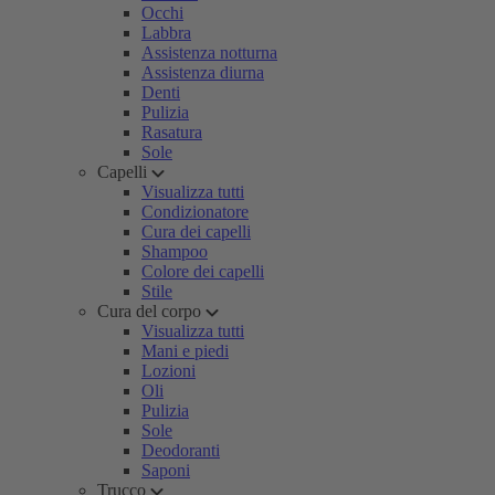
Occhi
Labbra
Assistenza notturna
Assistenza diurna
Denti
Pulizia
Rasatura
Sole
Capelli
Visualizza tutti
Condizionatore
Cura dei capelli
Shampoo
Colore dei capelli
Stile
Cura del corpo
Visualizza tutti
Mani e piedi
Lozioni
Oli
Pulizia
Sole
Deodoranti
Saponi
Trucco