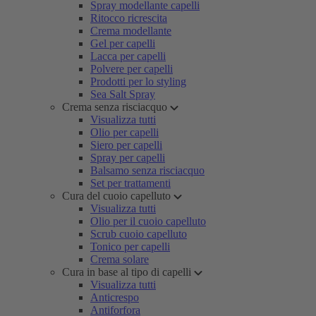
Spray modellante capelli
Ritocco ricrescita
Crema modellante
Gel per capelli
Lacca per capelli
Polvere per capelli
Prodotti per lo styling
Sea Salt Spray
Crema senza risciacquo
Visualizza tutti
Olio per capelli
Siero per capelli
Spray per capelli
Balsamo senza risciacquo
Set per trattamenti
Cura del cuoio capelluto
Visualizza tutti
Olio per il cuoio capelluto
Scrub cuoio capelluto
Tonico per capelli
Crema solare
Cura in base al tipo di capelli
Visualizza tutti
Anticrespo
Antiforfora