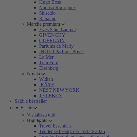
Hugo Boss
Narciso Rodriguez
Shiseido
Rabanne
Marche premium
Yves Saint Laurent
GIVENCHY
GUERLAIN
Parfums de Marly
INITIO Parfums Privés
La Mer
Tom Ford
Eisenberg
Novita
Widian
IRÄYE
NEST NEW YORK
TYPEBEA
Saldi e bestseller
☀️ Estate
Visualizza tutti
Highlights
Travel Essentials
Tendenze beauty per l’estate 2026
I prodotti estivi indispensabili per lui