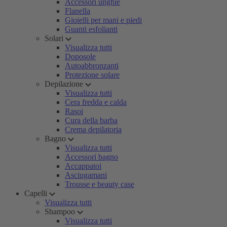
Accessori unghie
Flanella
Gioielli per mani e piedi
Guanti esfolianti
Solari
Visualizza tutti
Doposole
Autoabbronzanti
Protezione solare
Depilazione
Visualizza tutti
Cera fredda e calda
Rasoi
Cura della barba
Crema depilatoria
Bagno
Visualizza tutti
Accessori bagno
Accappatoi
Asciugamani
Trousse e beauty case
Capelli
Visualizza tutti
Shampoo
Visualizza tutti