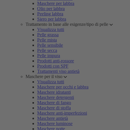
Maschere per labbra
Olio per labbra
Peeling labbra
Siero per labbra
Trattamento in base alle esigenze/tipo di pelle
Visualizza tutti
Pelle grassa
Pelle mista
Pelle sensibile
Pelle secca
Pelle impura
Prodotti anti-rossore
Prodotti con SPF
Trattamenti viso antietà
Maschere per il viso
Visualizza tutti
Maschere per occhi e labbra
Maschere idratanti
Maschere detergenti
Maschere di fango
Maschere di stoffa
Maschere anti-imperfezioni
Maschere antietà
Maschere luminose
Maschere notte