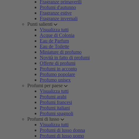
Fragranze primaverili
Profumi d'autunno
Fragranze estive
Fragranze invernali
Punti salienti
Visualizza tutti
Acque di Colonia
Eau de Parfum
Eau de Toilette
Miniature di profumo
Novità in fatto di profumi
Offerte di profumi
Profumi in acconto
Profumo popolare
Profumo unisex
Profumi per paese
Visualizza tutti
Profumi arabi
Profumi francesi
Profumi italiani
Profumi spagnoli
Profumi di lusso
Visualizza tutti
Profumi di lusso donna
Profumi di lusso uomo