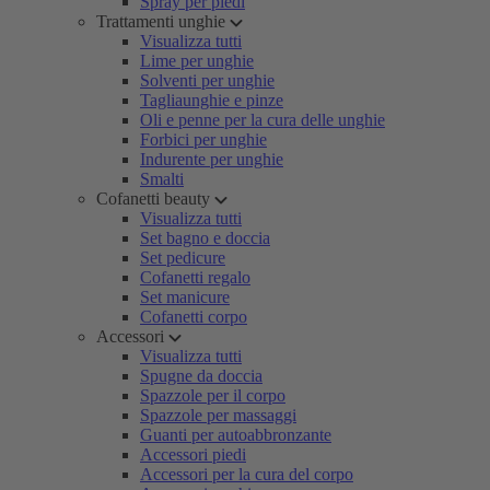
Spray per piedi
Trattamenti unghie
Visualizza tutti
Lime per unghie
Solventi per unghie
Tagliaunghie e pinze
Oli e penne per la cura delle unghie
Forbici per unghie
Indurente per unghie
Smalti
Cofanetti beauty
Visualizza tutti
Set bagno e doccia
Set pedicure
Cofanetti regalo
Set manicure
Cofanetti corpo
Accessori
Visualizza tutti
Spugne da doccia
Spazzole per il corpo
Spazzole per massaggi
Guanti per autoabbronzante
Accessori piedi
Accessori per la cura del corpo