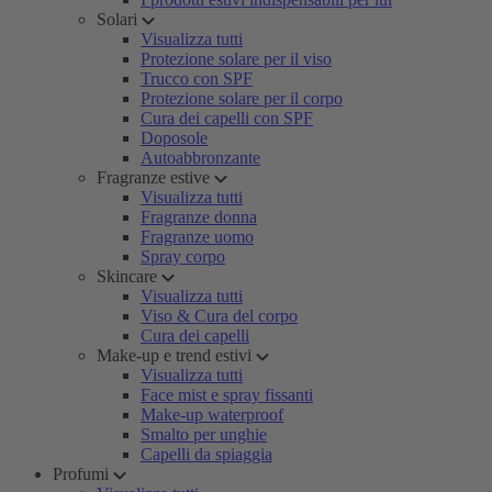
Solari
Visualizza tutti
Protezione solare per il viso
Trucco con SPF
Protezione solare per il corpo
Cura dei capelli con SPF
Doposole
Autoabbronzante
Fragranze estive
Visualizza tutti
Fragranze donna
Fragranze uomo
Spray corpo
Skincare
Visualizza tutti
Viso & Cura del corpo
Cura dei capelli
Make-up e trend estivi
Visualizza tutti
Face mist e spray fissanti
Make-up waterproof
Smalto per unghie
Capelli da spiaggia
Profumi