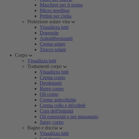
Maschere per il sonno
Micro needling
Pettini per ciglia
Protezione solare viso
Visualizza tutti
Doposole
Autoabbronzanti
Crema solare
Trucco solare
Corpo
Visualizza tutti
Trattamenti corpo
Visualizza tutti
Crema corpo
Deodoranti
Burro corpo
Oli corpo
Creme anticellulite
Crema collo e décolleté
Cura dell'intimità
Oli essenziali e per massaggio
Spray corpo
Bagno e doccia
Visualizza tutti
Gel doccia