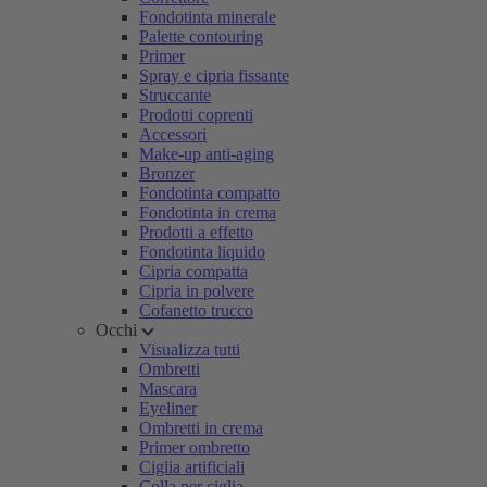
Fondotinta minerale
Palette contouring
Primer
Spray e cipria fissante
Struccante
Prodotti coprenti
Accessori
Make-up anti-aging
Bronzer
Fondotinta compatto
Fondotinta in crema
Prodotti a effetto
Fondotinta liquido
Cipria compatta
Cipria in polvere
Cofanetto trucco
Occhi
Visualizza tutti
Ombretti
Mascara
Eyeliner
Ombretti in crema
Primer ombretto
Ciglia artificiali
Colla per ciglia