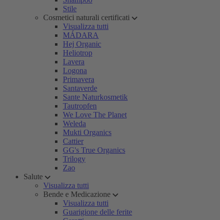
Stile
Cosmetici naturali certificati
Visualizza tutti
MÁDARA
Hej Organic
Heliotrop
Lavera
Logona
Primavera
Santaverde
Sante Naturkosmetik
Tautropfen
We Love The Planet
Weleda
Mukti Organics
Cattier
GG's True Organics
Trilogy
Zao
Salute
Visualizza tutti
Bende e Medicazione
Visualizza tutti
Guarigione delle ferite