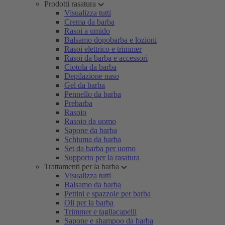
Prodotti rasatura
Visualizza tutti
Crema da barba
Rasoi a umido
Balsamo dopobarba e lozioni
Rasoi elettrico e trimmer
Rasoi da barba e accessori
Ciotola da barba
Depilazione naso
Gel da barba
Pennello da barba
Prebarba
Rasoio
Rasoio da uomo
Sapone da barba
Schiuma da barba
Set da barba per uomo
Supporto per la rasatura
Trattamenti per la barba
Visualizza tutti
Balsamo da barba
Pettini e spazzole per barba
Oli per la barba
Trimmer e tagliacapelli
Sapone e shampoo da barba