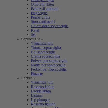
Ombretti glitter
Palette di ombretti
Piegaciglia
Primer ciglia
Struccanti occhi
Colore delle sopracciglia
Kajal
Set
Sopracciglia
Visualizza tutti
Tintura sopracciglia
Gel sopracciglia
Crema sopracciglia
Polvere per sopracciglia
Matite per sopracciglia
Forbici per sopracciglia
Pinzette
Labbra
Visualizza tutti
Rossetto labbra
Lucidalabbra
Lipliner
Lip plumper
Rossetto liquido