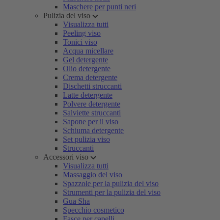
Maschere per punti neri
Pulizia del viso
Visualizza tutti
Peeling viso
Tonici viso
Acqua micellare
Gel detergente
Olio detergente
Crema detergente
Dischetti struccanti
Latte detergente
Polvere detergente
Salviette struccanti
Sapone per il viso
Schiuma detergente
Set pulizia viso
Struccanti
Accessori viso
Visualizza tutti
Massaggio del viso
Spazzole per la pulizia del viso
Strumenti per la pulizia del viso
Gua Sha
Specchio cosmetico
Fasce per capelli