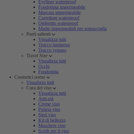
Eyeliner waterproof
Fondotinta impermeabile
Mascara impermeabile
Correttore waterproof
Ombretto waterproof
Matite impermeabili per sopracciglia
Punti salienti
Visualizza tutti
Trucco luminoso
Trucco vegano
Travel Size
Visualizza tutti
Occhi
Fondotinta
Cosmetici uomo
Visualizza tutti
Cura del viso
Visualizza tutti
Anti-età
Creme viso
Pulizia viso
Sieri viso
Kit di bellezza
Maschere viso
Scrub per il viso