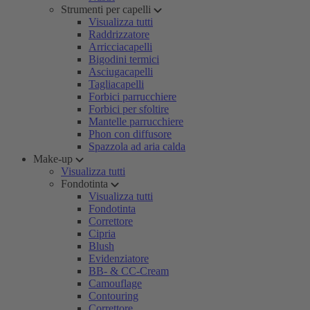
Strumenti per capelli
Visualizza tutti
Raddrizzatore
Arricciacapelli
Bigodini termici
Asciugacapelli
Tagliacapelli
Forbici parrucchiere
Forbici per sfoltire
Mantelle parrucchiere
Phon con diffusore
Spazzola ad aria calda
Make-up
Visualizza tutti
Fondotinta
Visualizza tutti
Fondotinta
Correttore
Cipria
Blush
Evidenziatore
BB- & CC-Cream
Camouflage
Contouring
Correttore