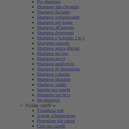
Pre-shampoo
Shampoo alla cheratina
Shampoo lisciante
Shampoo volumizzante
Shampoo per uomo
Shampoo all'argento
Shampoo detergente
Shampoo e balsamo 2 in 1
Shampoo naturale
Shampoo senza siliconi
Shampoo tea tree
Shampoo secco
Shampoo antiforfora
Shampoo di riparazione
Shampoo colorato
Shampoo idratante
Shampoo solido
Sapone per capelli
Shampoo per ricci
Set shampoo
Styling capelli
Visualizza tutti
Agente schiumogeno
Protezione dal calore
Cera per capelli