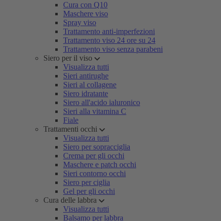
Cura con Q10
Maschere viso
Spray viso
Trattamento anti-imperfezioni
Trattamento viso 24 ore su 24
Trattamento viso senza parabeni
Siero per il viso
Visualizza tutti
Sieri antirughe
Sieri al collagene
Siero idratante
Siero all'acido ialuronico
Sieri alla vitamina C
Fiale
Trattamenti occhi
Visualizza tutti
Siero per sopracciglia
Crema per gli occhi
Maschere e patch occhi
Sieri contorno occhi
Siero per ciglia
Gel per gli occhi
Cura delle labbra
Visualizza tutti
Balsamo per labbra