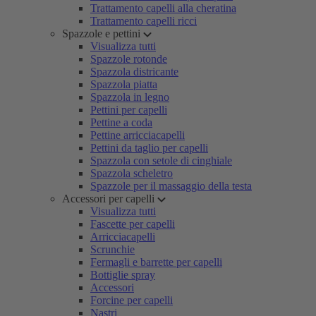
Trattamento capelli alla cheratina
Trattamento capelli ricci
Spazzole e pettini
Visualizza tutti
Spazzole rotonde
Spazzola districante
Spazzola piatta
Spazzola in legno
Pettini per capelli
Pettine a coda
Pettine arricciacapelli
Pettini da taglio per capelli
Spazzola con setole di cinghiale
Spazzola scheletro
Spazzole per il massaggio della testa
Accessori per capelli
Visualizza tutti
Fascette per capelli
Arricciacapelli
Scrunchie
Fermagli e barrette per capelli
Bottiglie spray
Accessori
Forcine per capelli
Nastri