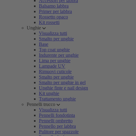
Accessori per labbra
Balsamo labbra
Primer per labbra
Rossetto opaco
Kit rossetti
Unghie
Visualizza tutti
Smalto per unghie
Base
Top coat unghie
Indurente per unghie
Lima per unghie
Lampade UV
Rimuovi cuticole
Smalto per unghie
Smalto per unghie in gel
Unghie finte e nail design
Kit unghie
Trattamento unghie
Pennelli trucco
Visualizza tutti
Pennelli fondotinta
Pennelli ombretto
Pennello per labbra
Pulitore per spazzole