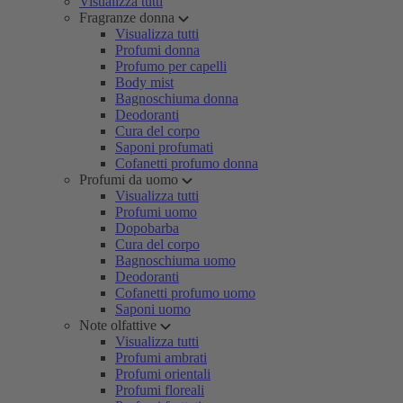
Visualizza tutti
Fragranze donna
Visualizza tutti
Profumi donna
Profumo per capelli
Body mist
Bagnoschiuma donna
Deodoranti
Cura del corpo
Saponi profumati
Cofanetti profumo donna
Profumi da uomo
Visualizza tutti
Profumi uomo
Dopobarba
Cura del corpo
Bagnoschiuma uomo
Deodoranti
Cofanetti profumo uomo
Saponi uomo
Note olfattive
Visualizza tutti
Profumi ambrati
Profumi orientali
Profumi floreali