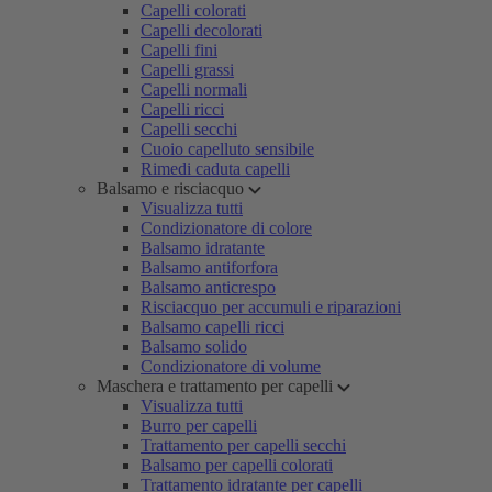
Capelli colorati
Capelli decolorati
Capelli fini
Capelli grassi
Capelli normali
Capelli ricci
Capelli secchi
Cuoio capelluto sensibile
Rimedi caduta capelli
Balsamo e risciacquo
Visualizza tutti
Condizionatore di colore
Balsamo idratante
Balsamo antiforfora
Balsamo anticrespo
Risciacquo per accumuli e riparazioni
Balsamo capelli ricci
Balsamo solido
Condizionatore di volume
Maschera e trattamento per capelli
Visualizza tutti
Burro per capelli
Trattamento per capelli secchi
Balsamo per capelli colorati
Trattamento idratante per capelli