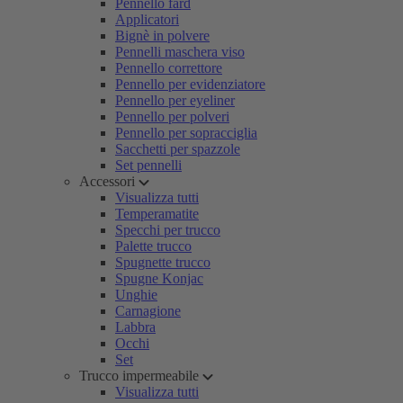
Pennello fard
Applicatori
Bignè in polvere
Pennelli maschera viso
Pennello correttore
Pennello per evidenziatore
Pennello per eyeliner
Pennello per polveri
Pennello per sopracciglia
Sacchetti per spazzole
Set pennelli
Accessori
Visualizza tutti
Temperamatite
Specchi per trucco
Palette trucco
Spugnette trucco
Spugne Konjac
Unghie
Carnagione
Labbra
Occhi
Set
Trucco impermeabile
Visualizza tutti