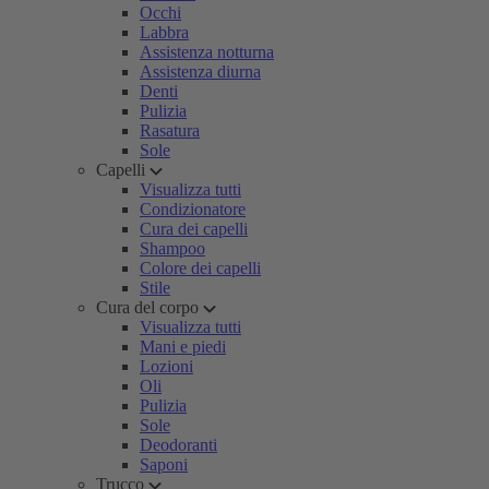
Occhi
Labbra
Assistenza notturna
Assistenza diurna
Denti
Pulizia
Rasatura
Sole
Capelli
Visualizza tutti
Condizionatore
Cura dei capelli
Shampoo
Colore dei capelli
Stile
Cura del corpo
Visualizza tutti
Mani e piedi
Lozioni
Oli
Pulizia
Sole
Deodoranti
Saponi
Trucco