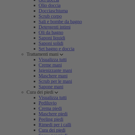
Olio doccia
Docciaschiuma
Scrub corpo
Sali e bombe da bagno
Detergenti intimi
Oli da bagno
Saponi liquidi
Saponi solidi
Set bagno e doccia
Trattamenti mani
Visualizza tutti
Creme mani
Igienizzante mani
Maschere mani
Scrub per le mani
Sapone mani
Cura dei piedi
Visualizza tutti
Pediluvio
Crema piedi
Maschere piedi
Peeling piedi
Rimedi per i calli
Cura dei piedi