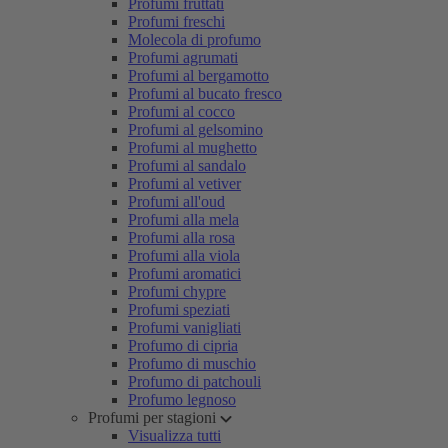
Profumi fruttati
Profumi freschi
Molecola di profumo
Profumi agrumati
Profumi al bergamotto
Profumi al bucato fresco
Profumi al cocco
Profumi al gelsomino
Profumi al mughetto
Profumi al sandalo
Profumi al vetiver
Profumi all'oud
Profumi alla mela
Profumi alla rosa
Profumi alla viola
Profumi aromatici
Profumi chypre
Profumi speziati
Profumi vanigliati
Profumo di cipria
Profumo di muschio
Profumo di patchouli
Profumo legnoso
Profumi per stagioni
Visualizza tutti