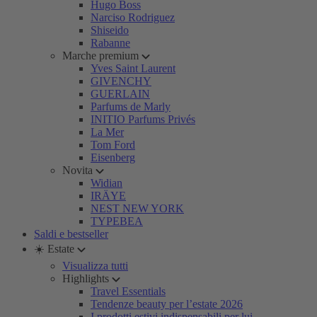
Hugo Boss
Narciso Rodriguez
Shiseido
Rabanne
Marche premium
Yves Saint Laurent
GIVENCHY
GUERLAIN
Parfums de Marly
INITIO Parfums Privés
La Mer
Tom Ford
Eisenberg
Novita
Widian
IRÄYE
NEST NEW YORK
TYPEBEA
Saldi e bestseller
☀️ Estate
Visualizza tutti
Highlights
Travel Essentials
Tendenze beauty per l’estate 2026
I prodotti estivi indispensabili per lui