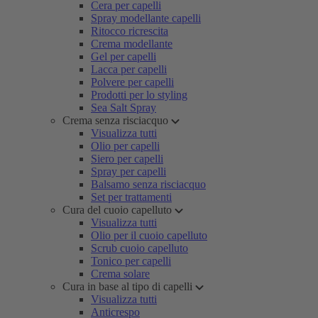
Cera per capelli
Spray modellante capelli
Ritocco ricrescita
Crema modellante
Gel per capelli
Lacca per capelli
Polvere per capelli
Prodotti per lo styling
Sea Salt Spray
Crema senza risciacquo
Visualizza tutti
Olio per capelli
Siero per capelli
Spray per capelli
Balsamo senza risciacquo
Set per trattamenti
Cura del cuoio capelluto
Visualizza tutti
Olio per il cuoio capelluto
Scrub cuoio capelluto
Tonico per capelli
Crema solare
Cura in base al tipo di capelli
Visualizza tutti
Anticrespo