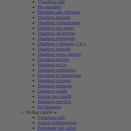
Visualizza tutti
Pre-shampoo
Shampoo alla cheratina
Shampoo lisciante
Shampoo volumizzante
Shampoo per uomo
Shampoo all'argento
Shampoo detergente
Shampoo e balsamo 2 in 1
Shampoo naturale
Shampoo senza siliconi
Shampoo tea tree
Shampoo secco
Shampoo antiforfora
Shampoo di riparazione
Shampoo colorato
Shampoo idratante
Shampoo solido
Sapone per capelli
Shampoo per ricci
Set shampoo
Styling capelli
Visualizza tutti
Agente schiumogeno
Protezione dal calore