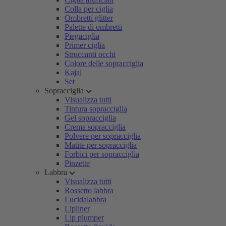
Colla per ciglia
Ombretti glitter
Palette di ombretti
Piegaciglia
Primer ciglia
Struccanti occhi
Colore delle sopracciglia
Kajal
Set
Sopracciglia
Visualizza tutti
Tintura sopracciglia
Gel sopracciglia
Crema sopracciglia
Polvere per sopracciglia
Matite per sopracciglia
Forbici per sopracciglia
Pinzette
Labbra
Visualizza tutti
Rossetto labbra
Lucidalabbra
Lipliner
Lip plumper