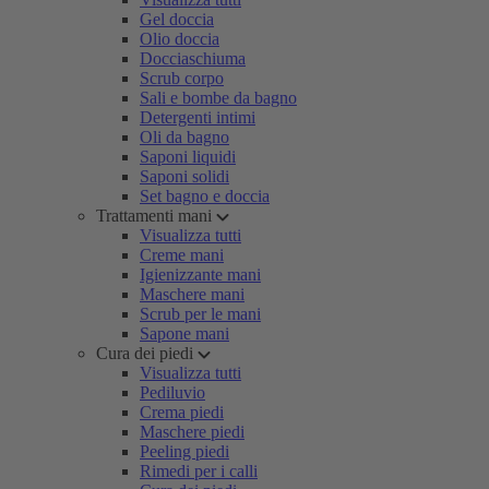
Gel doccia
Olio doccia
Docciaschiuma
Scrub corpo
Sali e bombe da bagno
Detergenti intimi
Oli da bagno
Saponi liquidi
Saponi solidi
Set bagno e doccia
Trattamenti mani
Visualizza tutti
Creme mani
Igienizzante mani
Maschere mani
Scrub per le mani
Sapone mani
Cura dei piedi
Visualizza tutti
Pediluvio
Crema piedi
Maschere piedi
Peeling piedi
Rimedi per i calli