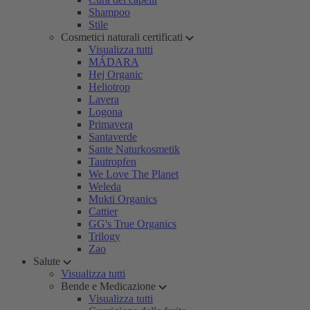
Shampoo
Stile
Cosmetici naturali certificati
Visualizza tutti
MÁDARA
Hej Organic
Heliotrop
Lavera
Logona
Primavera
Santaverde
Sante Naturkosmetik
Tautropfen
We Love The Planet
Weleda
Mukti Organics
Cattier
GG's True Organics
Trilogy
Zao
Salute
Visualizza tutti
Bende e Medicazione
Visualizza tutti