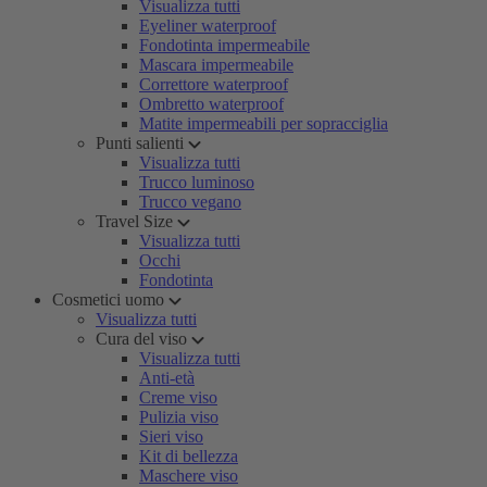
Visualizza tutti
Eyeliner waterproof
Fondotinta impermeabile
Mascara impermeabile
Correttore waterproof
Ombretto waterproof
Matite impermeabili per sopracciglia
Punti salienti
Visualizza tutti
Trucco luminoso
Trucco vegano
Travel Size
Visualizza tutti
Occhi
Fondotinta
Cosmetici uomo
Visualizza tutti
Cura del viso
Visualizza tutti
Anti-età
Creme viso
Pulizia viso
Sieri viso
Kit di bellezza
Maschere viso