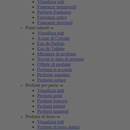
Visualizza tutti
Fragranze primaverili
Profumi d'autunno
Fragranze estive
Fragranze invernali
Punti salienti
Visualizza tutti
Acque di Colonia
Eau de Parfum
Eau de Toilette
Miniature di profumo
Novità in fatto di profumi
Offerte di profumi
Profumi in acconto
Profumo popolare
Profumo unisex
Profumi per paese
Visualizza tutti
Profumi arabi
Profumi francesi
Profumi italiani
Profumi spagnoli
Profumi di lusso
Visualizza tutti
Profumi di lusso donna