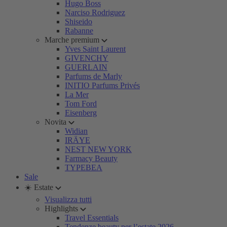
Hugo Boss
Narciso Rodriguez
Shiseido
Rabanne
Marche premium
Yves Saint Laurent
GIVENCHY
GUERLAIN
Parfums de Marly
INITIO Parfums Privés
La Mer
Tom Ford
Eisenberg
Novita
Widian
IRÄYE
NEST NEW YORK
Farmacy Beauty
TYPEBEA
Sale
☀️ Estate
Visualizza tutti
Highlights
Travel Essentials
Tendenze beauty per l’estate 2026