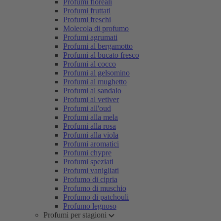
Profumi floreali
Profumi fruttati
Profumi freschi
Molecola di profumo
Profumi agrumati
Profumi al bergamotto
Profumi al bucato fresco
Profumi al cocco
Profumi al gelsomino
Profumi al mughetto
Profumi al sandalo
Profumi al vetiver
Profumi all'oud
Profumi alla mela
Profumi alla rosa
Profumi alla viola
Profumi aromatici
Profumi chypre
Profumi speziati
Profumi vanigliati
Profumo di cipria
Profumo di muschio
Profumo di patchouli
Profumo legnoso
Profumi per stagioni