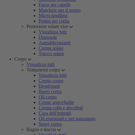
Fasce per capelli
Maschere per il sonno
Micro needling
Pettini per ciglia
Protezione solare viso
Visualizza tutti
Doposole
Autoabbronzanti
Crema solare
Trucco solare
Corpo
Visualizza tutti
Trattamenti corpo
Visualizza tutti
Crema corpo
Deodoranti
Burro corpo
Oli corpo
Creme anticellulite
Crema collo e décolleté
Cura dell'intimità
Oli essenziali e per massaggio
Spray corpo
Bagno e doccia
Visualizza tutti