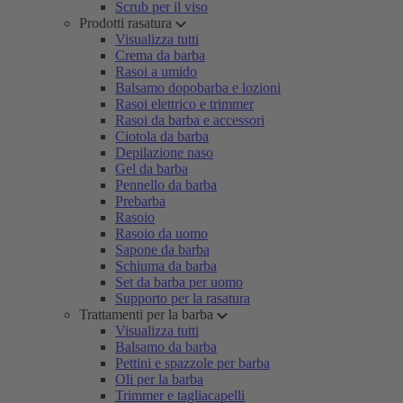
Scrub per il viso
Prodotti rasatura
Visualizza tutti
Crema da barba
Rasoi a umido
Balsamo dopobarba e lozioni
Rasoi elettrico e trimmer
Rasoi da barba e accessori
Ciotola da barba
Depilazione naso
Gel da barba
Pennello da barba
Prebarba
Rasoio
Rasoio da uomo
Sapone da barba
Schiuma da barba
Set da barba per uomo
Supporto per la rasatura
Trattamenti per la barba
Visualizza tutti
Balsamo da barba
Pettini e spazzole per barba
Oli per la barba
Trimmer e tagliacapelli