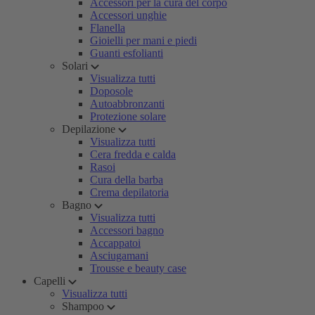
Accessori per la cura del corpo
Accessori unghie
Flanella
Gioielli per mani e piedi
Guanti esfolianti
Solari
Visualizza tutti
Doposole
Autoabbronzanti
Protezione solare
Depilazione
Visualizza tutti
Cera fredda e calda
Rasoi
Cura della barba
Crema depilatoria
Bagno
Visualizza tutti
Accessori bagno
Accappatoi
Asciugamani
Trousse e beauty case
Capelli
Visualizza tutti
Shampoo