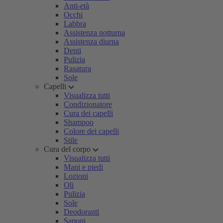
Anti-età
Occhi
Labbra
Assistenza notturna
Assistenza diurna
Denti
Pulizia
Rasatura
Sole
Capelli
Visualizza tutti
Condizionatore
Cura dei capelli
Shampoo
Colore dei capelli
Stile
Cura del corpo
Visualizza tutti
Mani e piedi
Lozioni
Oli
Pulizia
Sole
Deodoranti
Saponi