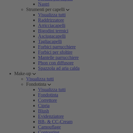
Nastri
Strumenti per capelli
Visualizza tutti
Raddrizzatore
Arricciacapelli
Bigodini termici
Asciugacapelli
Tagliacapelli
Forbici parrucchiere
Forbici per sfoltire
Mantelle parrucchiere
Phon con diffusore
Spazzola ad aria calda
Make-up
Visualizza tutti
Fondotinta
Visualizza tutti
Fondotinta
Correttore
Cipria
Blush
Evidenziatore
BB- & CC-Cream
Camouflage
Contouring