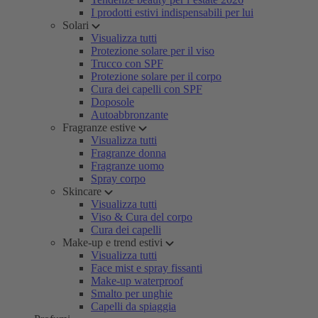
I prodotti estivi indispensabili per lui
Solari
Visualizza tutti
Protezione solare per il viso
Trucco con SPF
Protezione solare per il corpo
Cura dei capelli con SPF
Doposole
Autoabbronzante
Fragranze estive
Visualizza tutti
Fragranze donna
Fragranze uomo
Spray corpo
Skincare
Visualizza tutti
Viso & Cura del corpo
Cura dei capelli
Make-up e trend estivi
Visualizza tutti
Face mist e spray fissanti
Make-up waterproof
Smalto per unghie
Capelli da spiaggia