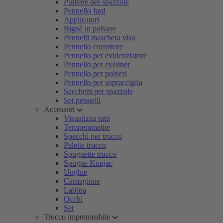
Pulitore per spazzole
Pennello fard
Applicatori
Bignè in polvere
Pennelli maschera viso
Pennello correttore
Pennello per evidenziatore
Pennello per eyeliner
Pennello per polveri
Pennello per sopracciglia
Sacchetti per spazzole
Set pennelli
Accessori
Visualizza tutti
Temperamatite
Specchi per trucco
Palette trucco
Spugnette trucco
Spugne Konjac
Unghie
Carnagione
Labbra
Occhi
Set
Trucco impermeabile