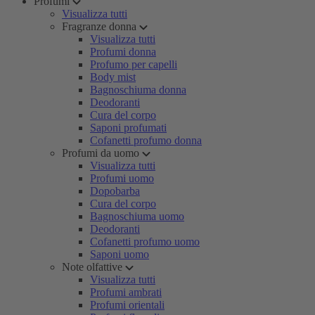
Profumi
Visualizza tutti
Fragranze donna
Visualizza tutti
Profumi donna
Profumo per capelli
Body mist
Bagnoschiuma donna
Deodoranti
Cura del corpo
Saponi profumati
Cofanetti profumo donna
Profumi da uomo
Visualizza tutti
Profumi uomo
Dopobarba
Cura del corpo
Bagnoschiuma uomo
Deodoranti
Cofanetti profumo uomo
Saponi uomo
Note olfattive
Visualizza tutti
Profumi ambrati
Profumi orientali