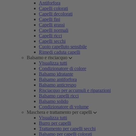
Antiforfora
Capelli colorati
Capelli decolorati
Capelli fini
Capelli grassi
Capelli normali
Capelli ricci
Capelli secchi
Cuoio capelluto sensibile
Rimedi caduta capelli
Balsamo e risciacquo
Visualizza tutti
Condizionatore di colore
Balsamo idratante
Balsamo antiforfora
Balsamo anticrespo
Risciacquo per accumuli e riparazioni
Balsamo capelli ricci
Balsamo solido
Condizionatore di volume
Maschera e trattamento per capelli
Visualizza tutti
Burro per capelli
Trattamento per capelli secchi
Balsamo per capelli colorati