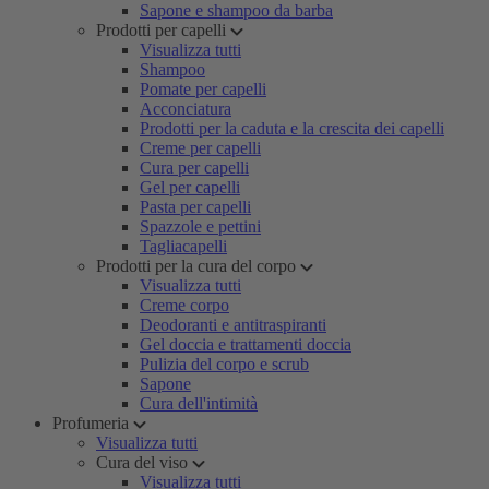
Sapone e shampoo da barba
Prodotti per capelli
Visualizza tutti
Shampoo
Pomate per capelli
Acconciatura
Prodotti per la caduta e la crescita dei capelli
Creme per capelli
Cura per capelli
Gel per capelli
Pasta per capelli
Spazzole e pettini
Tagliacapelli
Prodotti per la cura del corpo
Visualizza tutti
Creme corpo
Deodoranti e antitraspiranti
Gel doccia e trattamenti doccia
Pulizia del corpo e scrub
Sapone
Cura dell'intimità
Profumeria
Visualizza tutti
Cura del viso
Visualizza tutti