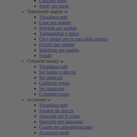
Cura dei piedi
Spray per piedi
Trattamenti unghie
Visualizza tutti
Lime per unghie
Solventi per unghie
Tagliaunghie e pinze
Oli e penne per la cura delle unghie
Forbici per unghie
Indurente per unghie
Smalti
Cofanetti beauty
Visualizza tutti
Set bagno e doccia
Set pedicure
Cofanetti regalo
Set manicure
Cofanetti corpo
Accessori
Visualizza tutti
Spugne da doccia
Spazzole per il corpo
Spazzole per massaggi
Guanti per autoabbronzante
Accessori piedi