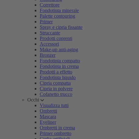
Correttore
Fondotinta minerale
Palette contouring
Primer
Spray e cipria fissante
Struccante
Prodotti coprenti
Accessori
Make-up anti-aging
Bronzer
Fondotinta compatto
Fondotinta in crema
Prodotti a effetto
Fondotinta liquido
Cipria compatta
Cipria in polvere
Cofanetto trucco
Occhi
Visualizza tutti
Ombretti
Mascara
Eyeliner
Ombretti in crema
Primer ombretto
Ciglia artificiali