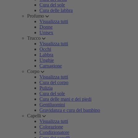
Cura del sole
Cura delle labbra
Profumo
Visualizza tutti
Donne
Unisex
Trucco
Visualizza tutti
Occhi
Labbra
Unghie
Carnagione
Corpo
Visualizza tutti
Cura del corpo
Pulizia
Cura del sole
Cura delle mani e dei piedi
Gentiluomini
Gravidanza e cura del bambino
Capelli
Visualizza tutti
Colorazione
Condizionatore
Cura dei capelli