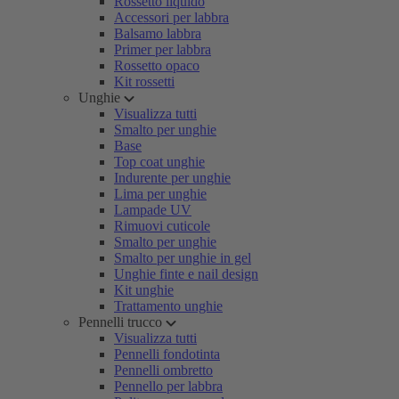
Rossetto liquido
Accessori per labbra
Balsamo labbra
Primer per labbra
Rossetto opaco
Kit rossetti
Unghie
Visualizza tutti
Smalto per unghie
Base
Top coat unghie
Indurente per unghie
Lima per unghie
Lampade UV
Rimuovi cuticole
Smalto per unghie
Smalto per unghie in gel
Unghie finte e nail design
Kit unghie
Trattamento unghie
Pennelli trucco
Visualizza tutti
Pennelli fondotinta
Pennelli ombretto
Pennello per labbra