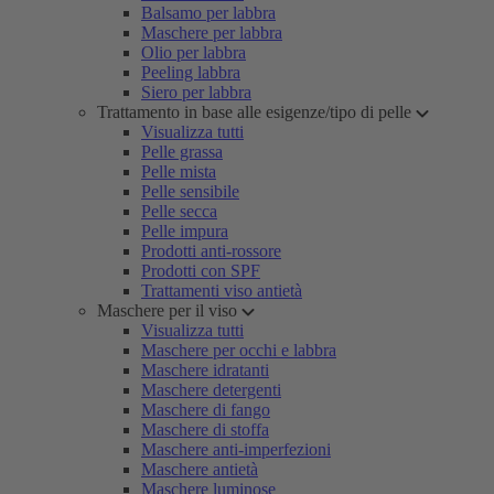
Balsamo per labbra
Maschere per labbra
Olio per labbra
Peeling labbra
Siero per labbra
Trattamento in base alle esigenze/tipo di pelle
Visualizza tutti
Pelle grassa
Pelle mista
Pelle sensibile
Pelle secca
Pelle impura
Prodotti anti-rossore
Prodotti con SPF
Trattamenti viso antietà
Maschere per il viso
Visualizza tutti
Maschere per occhi e labbra
Maschere idratanti
Maschere detergenti
Maschere di fango
Maschere di stoffa
Maschere anti-imperfezioni
Maschere antietà
Maschere luminose