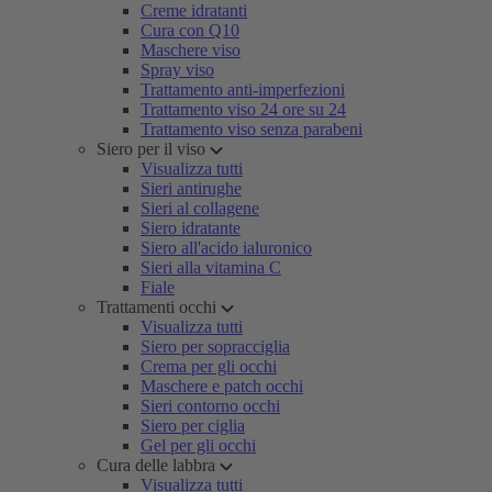
Creme idratanti
Cura con Q10
Maschere viso
Spray viso
Trattamento anti-imperfezioni
Trattamento viso 24 ore su 24
Trattamento viso senza parabeni
Siero per il viso
Visualizza tutti
Sieri antirughe
Sieri al collagene
Siero idratante
Siero all'acido ialuronico
Sieri alla vitamina C
Fiale
Trattamenti occhi
Visualizza tutti
Siero per sopracciglia
Crema per gli occhi
Maschere e patch occhi
Sieri contorno occhi
Siero per ciglia
Gel per gli occhi
Cura delle labbra
Visualizza tutti