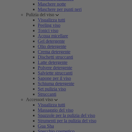
Maschere notte
Maschere per punti neri
Pulizia del viso
Visualizza tutti
Peeling viso
Tonici viso
Acqua micellare
Gel detergente
Olio detergente
Crema detergente
Dischetti struccanti
Latte detergente
Polvere detergente
Salviette struccanti
Sapone per il viso
Schiuma detergente
Set pulizia viso
Struccanti
Accessori viso
Visualizza tutti
Massaggio del viso
Spazzole per la pulizia del viso
Strumenti per la pulizia del viso
Gua Sha
Specchio cosmetico