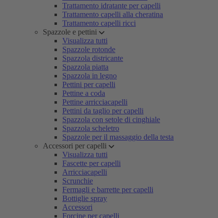
Trattamento idratante per capelli
Trattamento capelli alla cheratina
Trattamento capelli ricci
Spazzole e pettini
Visualizza tutti
Spazzole rotonde
Spazzola districante
Spazzola piatta
Spazzola in legno
Pettini per capelli
Pettine a coda
Pettine arricciacapelli
Pettini da taglio per capelli
Spazzola con setole di cinghiale
Spazzola scheletro
Spazzole per il massaggio della testa
Accessori per capelli
Visualizza tutti
Fascette per capelli
Arricciacapelli
Scrunchie
Fermagli e barrette per capelli
Bottiglie spray
Accessori
Forcine per capelli