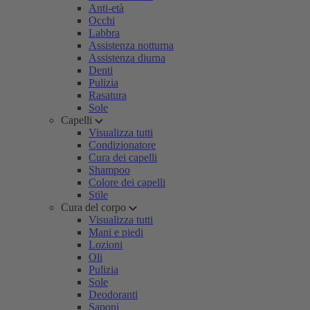
Anti-età
Occhi
Labbra
Assistenza notturna
Assistenza diurna
Denti
Pulizia
Rasatura
Sole
Capelli
Visualizza tutti
Condizionatore
Cura dei capelli
Shampoo
Colore dei capelli
Stile
Cura del corpo
Visualizza tutti
Mani e piedi
Lozioni
Oli
Pulizia
Sole
Deodoranti
Saponi