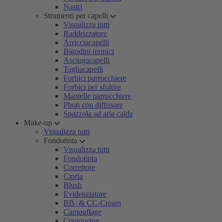
Nastri
Strumenti per capelli
Visualizza tutti
Raddrizzatore
Arricciacapelli
Bigodini termici
Asciugacapelli
Tagliacapelli
Forbici parrucchiere
Forbici per sfoltire
Mantelle parrucchiere
Phon con diffusore
Spazzola ad aria calda
Make-up
Visualizza tutti
Fondotinta
Visualizza tutti
Fondotinta
Correttore
Cipria
Blush
Evidenziatore
BB- & CC-Cream
Camouflage
Contouring