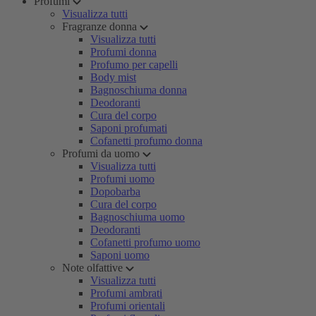
Profumi
Visualizza tutti
Fragranze donna
Visualizza tutti
Profumi donna
Profumo per capelli
Body mist
Bagnoschiuma donna
Deodoranti
Cura del corpo
Saponi profumati
Cofanetti profumo donna
Profumi da uomo
Visualizza tutti
Profumi uomo
Dopobarba
Cura del corpo
Bagnoschiuma uomo
Deodoranti
Cofanetti profumo uomo
Saponi uomo
Note olfattive
Visualizza tutti
Profumi ambrati
Profumi orientali