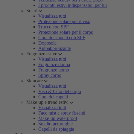
I prodotti estivi indispensabili per lui
Solari
Visualizza tutti
Protezione solare per il viso
Trucco con SPF
Protezione solare per il corpo
Cura dei capelli con SPF
Doposole
Autoabbronzante
Fragranze estive
Visualizza tutti
Fragranze donna
Fragranze uomo
Spray corpo
Skincare
Visualizza tutti
Viso & Cura del corpo
Cura dei capelli
Make-up e trend estivi
Visualizza tutti
Face mist e spray fissanti
Make-up waterproof
Smalto per unghie
Capelli da spiaggia