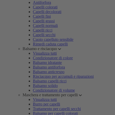
Antiforfora
Capelli colorati
Capelli decolorati
Capelli fini
Capelli grassi
Capelli normali
Capelli ricci
Capelli secchi
Cuoio capelluto sensibile
Rimedi caduta capelli
Balsamo e risciacquo
Visualizza tutti
Condizionatore di colore
Balsamo idratante
Balsamo antiforfora
Balsamo anticrespo
Risciacquo per accumuli e riparazioni
Balsamo capelli ricci
Balsamo solido
Condizionatore di volume
Maschera e trattamento per capelli
Visualizza tutti
Burro per capelli
Trattamento per capelli secchi
Balsamo per capelli colorati