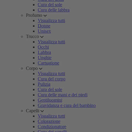
Cura del sole
Cura delle labbra
Profumo
Visualizza tutti
Donne
Unisex
Trucco
Visualizza tutti
Occhi
Labbra
Unghie
Carnagione
Corpo
Visualizza tutti
Cura del corpo
Pulizia
Cura del sole
Cura delle mani e dei piedi
Gentiluomini
Gravidanza e cura del bambino
Capelli
Visualizza tutti
Colorazione
Condizionatore
Cura dei capelli