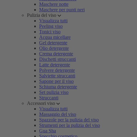
Maschere notte
Maschere per punti neri
Pulizia del viso
Visualizza tutti
Peeling viso
Tonici viso
Acqua micellare
Gel detergente
Olio detergente
Crema detergente
Dischetti struccanti
Latte detergente
Polvere detergente
Salviette struccanti
Sapone per il viso
Schiuma detergente
Set pulizia viso
Struccanti
Accessori viso
Visualizza tutti
Massaggio del viso
Spazzole per la pulizia del viso
Strumenti per la pulizia del viso
Gua Sha
Specchio cosmetico