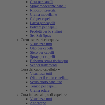
Cera per capelli
Spray modellante capelli
Ritocco ricrescita
Crema modellante
Gel per capelli
Lacca per capelli
Polvere per capelli
Prodotti per lo styling
Sea Salt Spray
Crema senza risciacquo
Visualizza tutti
Olio per capelli
Siero per capelli
Spray per capelli
Balsamo senza risciacquo
Set per trattamenti
Cura del cuoio capelluto
Visualizza tutti
Olio per il cuoio capelluto
Scrub cuoio capelluto
Tonico per capelli
Crema solare
Cura in base al tipo di capelli
Visualizza tutti
Anticrespo