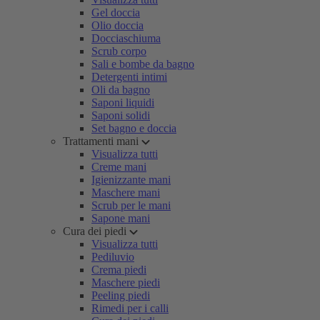
Gel doccia
Olio doccia
Docciaschiuma
Scrub corpo
Sali e bombe da bagno
Detergenti intimi
Oli da bagno
Saponi liquidi
Saponi solidi
Set bagno e doccia
Trattamenti mani
Visualizza tutti
Creme mani
Igienizzante mani
Maschere mani
Scrub per le mani
Sapone mani
Cura dei piedi
Visualizza tutti
Pediluvio
Crema piedi
Maschere piedi
Peeling piedi
Rimedi per i calli