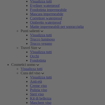
Visualizza tutti
Eyeliner waterproof
Fondotinta impermeabile
Mascara impermeabile
Correttore waterproof
Ombretto waterproof
Matite impermeabili per sopracciglia
Punti salienti
Visualizza tutti
Trucco luminoso
Trucco vegano
Travel Size
Visualizza tutti
Occhi
Fondotinta
Cosmetici uomo
Visualizza tutti
Cura del viso
Visualizza tutti
Anti-età
Creme viso
Pulizia viso
Sieri viso
Kit di bellezza
Maschere viso