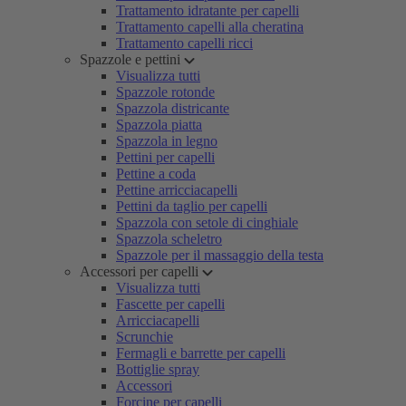
Trattamento idratante per capelli
Trattamento capelli alla cheratina
Trattamento capelli ricci
Spazzole e pettini
Visualizza tutti
Spazzole rotonde
Spazzola districante
Spazzola piatta
Spazzola in legno
Pettini per capelli
Pettine a coda
Pettine arricciacapelli
Pettini da taglio per capelli
Spazzola con setole di cinghiale
Spazzola scheletro
Spazzole per il massaggio della testa
Accessori per capelli
Visualizza tutti
Fascette per capelli
Arricciacapelli
Scrunchie
Fermagli e barrette per capelli
Bottiglie spray
Accessori
Forcine per capelli