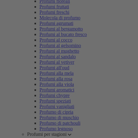
Profumi floreali
Profumi fruttati
Profumi freschi
Molecola di profumo
Profumi agrumati
Profumi al bergamotto
Profumi al bucato fresco
Profumi al cocco
Profumi al gelsomino
Profumi al mughetto
Profumi al sandalo
Profumi al vetiver
Profumi all'oud
Profumi alla mela
Profumi alla rosa
Profumi alla viola
Profumi aromatici
Profumi chypre
Profumi speziati
Profumi vanigliati
Profumo di cipria
Profumo di muschio
Profumo di patchouli
Profumo legnoso
Profumi per stagioni