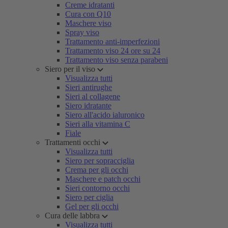
Creme idratanti
Cura con Q10
Maschere viso
Spray viso
Trattamento anti-imperfezioni
Trattamento viso 24 ore su 24
Trattamento viso senza parabeni
Siero per il viso
Visualizza tutti
Sieri antirughe
Sieri al collagene
Siero idratante
Siero all'acido ialuronico
Sieri alla vitamina C
Fiale
Trattamenti occhi
Visualizza tutti
Siero per sopracciglia
Crema per gli occhi
Maschere e patch occhi
Sieri contorno occhi
Siero per ciglia
Gel per gli occhi
Cura delle labbra
Visualizza tutti