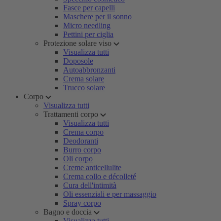
Fasce per capelli
Maschere per il sonno
Micro needling
Pettini per ciglia
Protezione solare viso
Visualizza tutti
Doposole
Autoabbronzanti
Crema solare
Trucco solare
Corpo
Visualizza tutti
Trattamenti corpo
Visualizza tutti
Crema corpo
Deodoranti
Burro corpo
Oli corpo
Creme anticellulite
Crema collo e décolleté
Cura dell'intimità
Oli essenziali e per massaggio
Spray corpo
Bagno e doccia
Visualizza tutti