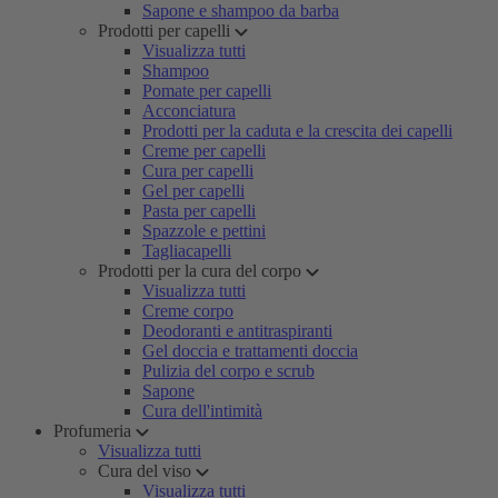
Sapone e shampoo da barba
Prodotti per capelli
Visualizza tutti
Shampoo
Pomate per capelli
Acconciatura
Prodotti per la caduta e la crescita dei capelli
Creme per capelli
Cura per capelli
Gel per capelli
Pasta per capelli
Spazzole e pettini
Tagliacapelli
Prodotti per la cura del corpo
Visualizza tutti
Creme corpo
Deodoranti e antitraspiranti
Gel doccia e trattamenti doccia
Pulizia del corpo e scrub
Sapone
Cura dell'intimità
Profumeria
Visualizza tutti
Cura del viso
Visualizza tutti