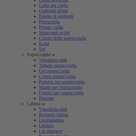
Colla per ciglia
Ombretti glitter
Palette di ombretti
Piegaciglia
Primer ciglia
Struccanti occhi
Colore delle sopracciglia
Kajal
Set
Sopracciglia
Visualizza tutti
Tintura sopracciglia
Gel sopracciglia
Crema sopracciglia
Polvere per sopracciglia
Matite per sopracciglia
Forbici per sopracciglia
Pinzette
Labbra
Visualizza tutti
Rossetto labbra
Lucidalabbra
Lipliner
Lip plumper