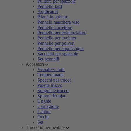
Pulitore per spazzole
Pennello fard
Applicatori
Bignè in polvere
Pennelli maschera viso
Pennello correttore
Pennello per evidenziatore
Pennello per eyeliner
Pennello per polveri
Pennello per sopracciglia
Sacchetti per spazzole
Set pennelli
Accessori
Visualizza tutti
Temperamatite
Specchi per trucco
Palette trucco
Spugnette trucco
Spugne Konjac
Unghie
Carnagione
Labbra
Occhi
Set
Trucco impermeabile