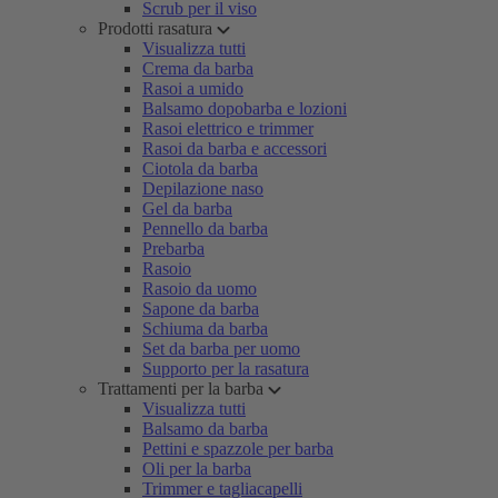
Scrub per il viso
Prodotti rasatura
Visualizza tutti
Crema da barba
Rasoi a umido
Balsamo dopobarba e lozioni
Rasoi elettrico e trimmer
Rasoi da barba e accessori
Ciotola da barba
Depilazione naso
Gel da barba
Pennello da barba
Prebarba
Rasoio
Rasoio da uomo
Sapone da barba
Schiuma da barba
Set da barba per uomo
Supporto per la rasatura
Trattamenti per la barba
Visualizza tutti
Balsamo da barba
Pettini e spazzole per barba
Oli per la barba
Trimmer e tagliacapelli