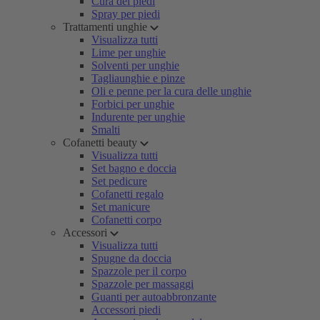
Cura dei piedi
Spray per piedi
Trattamenti unghie
Visualizza tutti
Lime per unghie
Solventi per unghie
Tagliaunghie e pinze
Oli e penne per la cura delle unghie
Forbici per unghie
Indurente per unghie
Smalti
Cofanetti beauty
Visualizza tutti
Set bagno e doccia
Set pedicure
Cofanetti regalo
Set manicure
Cofanetti corpo
Accessori
Visualizza tutti
Spugne da doccia
Spazzole per il corpo
Spazzole per massaggi
Guanti per autoabbronzante
Accessori piedi