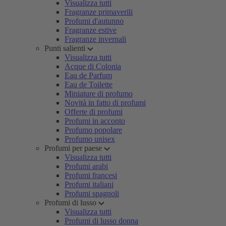
Visualizza tutti
Fragranze primaverili
Profumi d'autunno
Fragranze estive
Fragranze invernali
Punti salienti
Visualizza tutti
Acque di Colonia
Eau de Parfum
Eau de Toilette
Miniature di profumo
Novità in fatto di profumi
Offerte di profumi
Profumi in acconto
Profumo popolare
Profumo unisex
Profumi per paese
Visualizza tutti
Profumi arabi
Profumi francesi
Profumi italiani
Profumi spagnoli
Profumi di lusso
Visualizza tutti
Profumi di lusso donna