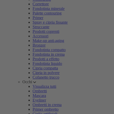
Correttore
Fondotinta minerale
Palette contouring
Primer
Spray e cipria fissante
Struccante
Prodotti coprenti
Accessori
Make-up anti-aging
Bronzer
Fondotinta compatto
Fondotinta in crema
Prodotti a effetto
Fondotinta liquido
Cipria compatta
Cipria in polvere
Cofanetto trucco
Occhi
Visualizza tutti
Ombretti
Mascara
Eyeliner
Ombretti in crema
Primer ombretto
Ciglia artificiali