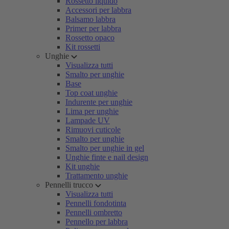
Rossetto liquido
Accessori per labbra
Balsamo labbra
Primer per labbra
Rossetto opaco
Kit rossetti
Unghie
Visualizza tutti
Smalto per unghie
Base
Top coat unghie
Indurente per unghie
Lima per unghie
Lampade UV
Rimuovi cuticole
Smalto per unghie
Smalto per unghie in gel
Unghie finte e nail design
Kit unghie
Trattamento unghie
Pennelli trucco
Visualizza tutti
Pennelli fondotinta
Pennelli ombretto
Pennello per labbra