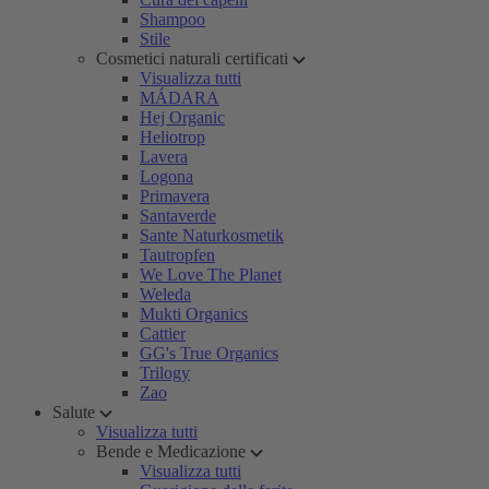
Shampoo
Stile
Cosmetici naturali certificati
Visualizza tutti
MÁDARA
Hej Organic
Heliotrop
Lavera
Logona
Primavera
Santaverde
Sante Naturkosmetik
Tautropfen
We Love The Planet
Weleda
Mukti Organics
Cattier
GG's True Organics
Trilogy
Zao
Salute
Visualizza tutti
Bende e Medicazione
Visualizza tutti