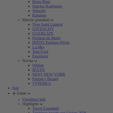
Hugo Boss
Narciso Rodriguez
Shiseido
Rabanne
Marche premium
Yves Saint Laurent
GIVENCHY
GUERLAIN
Parfums de Marly
INITIO Parfums Privés
La Mer
Tom Ford
Eisenberg
Novita
Widian
IRÄYE
NEST NEW YORK
Farmacy Beauty
TYPEBEA
Sale
☀️ Estate
Visualizza tutti
Highlights
Travel Essentials
Tendenze beauty per l’estate 2026