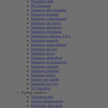
Visualizza tutti
Pre-shampoo
Shampoo alla cheratina
Shampoo lisciante
Shampoo volumizzante
Shampoo per uomo
Shampoo all'argento
Shampoo detergente
Shampoo e balsamo 2 in 1
Shampoo naturale
Shampoo senza siliconi
Shampoo tea tree
Shampoo secco
Shampoo antiforfora
Shampoo di riparazione
Shampoo colorato
Shampoo idratante
Shampoo solido
Sapone per capelli
Shampoo per ricci
Set shampoo
Styling capelli
Visualizza tutti
Agente schiumogeno
Protezione dal calore