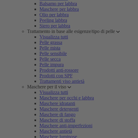
Balsamo per labbra
Maschere per labbra
Olio per labbra
Peeling labbra
Siero per labbra
Trattamento in base alle esigenze/tipo di pelle
Visualizza tutti
Pelle grassa
Pelle mista
Pelle sensibile
Pelle secca
Pelle impura
Prodotti anti-rossore
Prodotti con SPF
Trattamenti viso antietà
Maschere per il viso
Visualizza tutti
Maschere per occhi e labbra
Maschere idratanti
Maschere detergenti
Maschere di fango
Maschere di stoffa
Maschere anti-imperfezioni
Maschere antietà
Maschere luminose