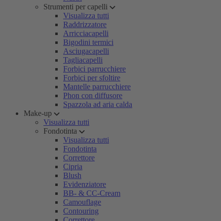
Strumenti per capelli
Visualizza tutti
Raddrizzatore
Arricciacapelli
Bigodini termici
Asciugacapelli
Tagliacapelli
Forbici parrucchiere
Forbici per sfoltire
Mantelle parrucchiere
Phon con diffusore
Spazzola ad aria calda
Make-up
Visualizza tutti
Fondotinta
Visualizza tutti
Fondotinta
Correttore
Cipria
Blush
Evidenziatore
BB- & CC-Cream
Camouflage
Contouring
Correttore