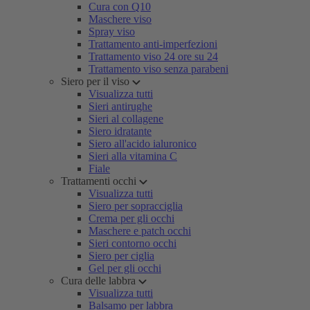
Cura con Q10
Maschere viso
Spray viso
Trattamento anti-imperfezioni
Trattamento viso 24 ore su 24
Trattamento viso senza parabeni
Siero per il viso
Visualizza tutti
Sieri antirughe
Sieri al collagene
Siero idratante
Siero all'acido ialuronico
Sieri alla vitamina C
Fiale
Trattamenti occhi
Visualizza tutti
Siero per sopracciglia
Crema per gli occhi
Maschere e patch occhi
Sieri contorno occhi
Siero per ciglia
Gel per gli occhi
Cura delle labbra
Visualizza tutti
Balsamo per labbra