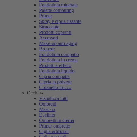
Fondotinta minerale
Palette contouring
Primer
Spray e cipria fissante
Struccante
Prodotti coprenti
Accessori
Make-up anti-aging
Bronzer
Fondotinta compatto
Fondotinta in crema
Prodotti a effetto
Fondotinta liquido
Cipria compatta
Cipria in polvere
Cofanetto trucco
Occhi
Visualizza tutti
Ombretti
Mascara
Eyeliner
Ombretti in crema
Primer ombretto
Ciglia artificiali
Colla per ciglia