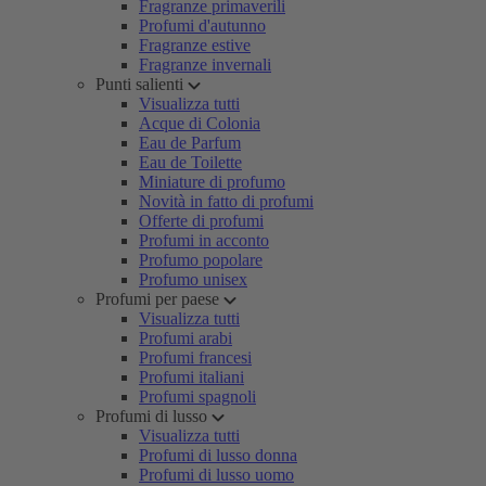
Fragranze primaverili
Profumi d'autunno
Fragranze estive
Fragranze invernali
Punti salienti
Visualizza tutti
Acque di Colonia
Eau de Parfum
Eau de Toilette
Miniature di profumo
Novità in fatto di profumi
Offerte di profumi
Profumi in acconto
Profumo popolare
Profumo unisex
Profumi per paese
Visualizza tutti
Profumi arabi
Profumi francesi
Profumi italiani
Profumi spagnoli
Profumi di lusso
Visualizza tutti
Profumi di lusso donna
Profumi di lusso uomo