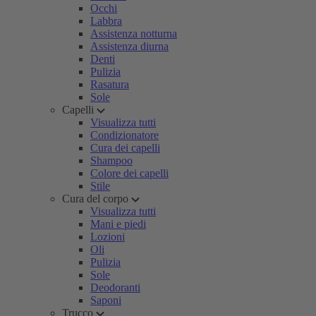
Occhi
Labbra
Assistenza notturna
Assistenza diurna
Denti
Pulizia
Rasatura
Sole
Capelli
Visualizza tutti
Condizionatore
Cura dei capelli
Shampoo
Colore dei capelli
Stile
Cura del corpo
Visualizza tutti
Mani e piedi
Lozioni
Oli
Pulizia
Sole
Deodoranti
Saponi
Trucco