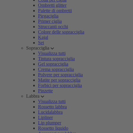
Ombretti glitter
Palette di ombretti
Piegaciglia
Primer ciglia
Struccanti occhi
Colore delle sopracciglia
Kajal
Set
Sopracciglia
Visualizza tutti
Tintura sopracciglia
Gel sopracciglia
Crema sopracciglia
Polvere per sopracciglia
Matite per sopracciglia
Forbici per sopracciglia
Pinzette
Labbra
Visualizza tutti
Rossetto labbra
Lucidalabbra
Lipliner
Lip plumper
Rossetto liquido