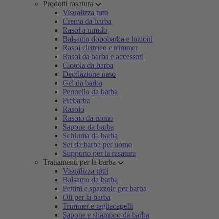
Prodotti rasatura
Visualizza tutti
Crema da barba
Rasoi a umido
Balsamo dopobarba e lozioni
Rasoi elettrico e trimmer
Rasoi da barba e accessori
Ciotola da barba
Depilazione naso
Gel da barba
Pennello da barba
Prebarba
Rasoio
Rasoio da uomo
Sapone da barba
Schiuma da barba
Set da barba per uomo
Supporto per la rasatura
Trattamenti per la barba
Visualizza tutti
Balsamo da barba
Pettini e spazzole per barba
Oli per la barba
Trimmer e tagliacapelli
Sapone e shampoo da barba