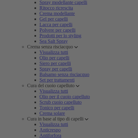
Spray modellante capelli
Ritocco ricrescita
Crema modellante
Gel per capelli
Lacca per capelli
Polvere per capelli
Prodotti per lo styling
Sea Salt Spray
Crema senza risciacquo
Visualizza tutti
Olio per capelli
Siero per capelli
Spray per capelli
Balsamo senza risciacquo
Set per trattamenti
Cura del cuoio capelluto
Visualizza tutti
Olio per il cuoio capelluto
Scrub cuoio capelluto
Tonico per capelli
Crema solare
Cura in base al tipo di capelli
Visualizza tutti
Anticrespo
Antiforfora