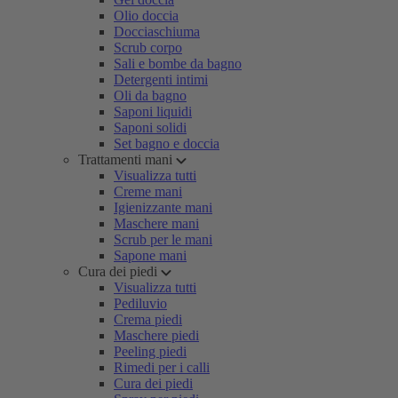
Olio doccia
Docciaschiuma
Scrub corpo
Sali e bombe da bagno
Detergenti intimi
Oli da bagno
Saponi liquidi
Saponi solidi
Set bagno e doccia
Trattamenti mani
Visualizza tutti
Creme mani
Igienizzante mani
Maschere mani
Scrub per le mani
Sapone mani
Cura dei piedi
Visualizza tutti
Pediluvio
Crema piedi
Maschere piedi
Peeling piedi
Rimedi per i calli
Cura dei piedi