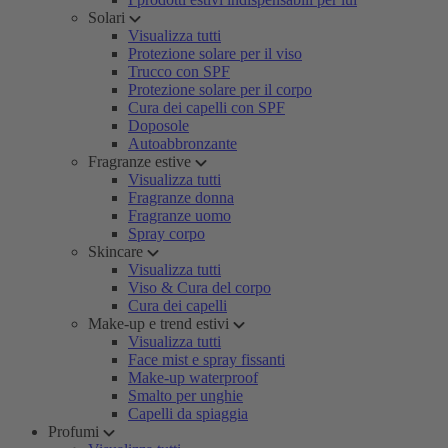
Solari
Visualizza tutti
Protezione solare per il viso
Trucco con SPF
Protezione solare per il corpo
Cura dei capelli con SPF
Doposole
Autoabbronzante
Fragranze estive
Visualizza tutti
Fragranze donna
Fragranze uomo
Spray corpo
Skincare
Visualizza tutti
Viso & Cura del corpo
Cura dei capelli
Make-up e trend estivi
Visualizza tutti
Face mist e spray fissanti
Make-up waterproof
Smalto per unghie
Capelli da spiaggia
Profumi