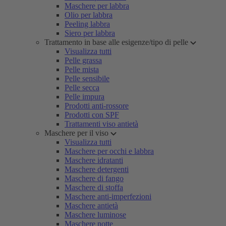
Maschere per labbra
Olio per labbra
Peeling labbra
Siero per labbra
Trattamento in base alle esigenze/tipo di pelle
Visualizza tutti
Pelle grassa
Pelle mista
Pelle sensibile
Pelle secca
Pelle impura
Prodotti anti-rossore
Prodotti con SPF
Trattamenti viso antietà
Maschere per il viso
Visualizza tutti
Maschere per occhi e labbra
Maschere idratanti
Maschere detergenti
Maschere di fango
Maschere di stoffa
Maschere anti-imperfezioni
Maschere antietà
Maschere luminose
Maschere notte