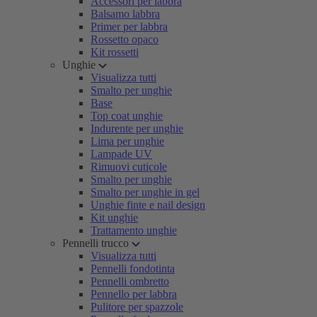
Accessori per labbra
Balsamo labbra
Primer per labbra
Rossetto opaco
Kit rossetti
Unghie
Visualizza tutti
Smalto per unghie
Base
Top coat unghie
Indurente per unghie
Lima per unghie
Lampade UV
Rimuovi cuticole
Smalto per unghie
Smalto per unghie in gel
Unghie finte e nail design
Kit unghie
Trattamento unghie
Pennelli trucco
Visualizza tutti
Pennelli fondotinta
Pennelli ombretto
Pennello per labbra
Pulitore per spazzole