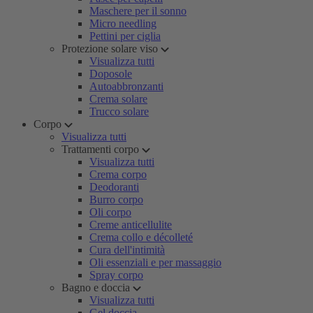
Maschere per il sonno
Micro needling
Pettini per ciglia
Protezione solare viso
Visualizza tutti
Doposole
Autoabbronzanti
Crema solare
Trucco solare
Corpo
Visualizza tutti
Trattamenti corpo
Visualizza tutti
Crema corpo
Deodoranti
Burro corpo
Oli corpo
Creme anticellulite
Crema collo e décolleté
Cura dell'intimità
Oli essenziali e per massaggio
Spray corpo
Bagno e doccia
Visualizza tutti
Gel doccia