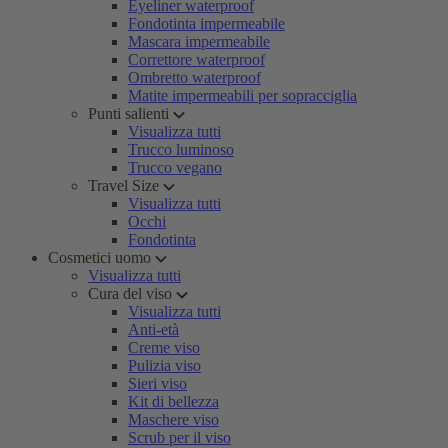
Eyeliner waterproof
Fondotinta impermeabile
Mascara impermeabile
Correttore waterproof
Ombretto waterproof
Matite impermeabili per sopracciglia
Punti salienti
Visualizza tutti
Trucco luminoso
Trucco vegano
Travel Size
Visualizza tutti
Occhi
Fondotinta
Cosmetici uomo
Visualizza tutti
Cura del viso
Visualizza tutti
Anti-età
Creme viso
Pulizia viso
Sieri viso
Kit di bellezza
Maschere viso
Scrub per il viso