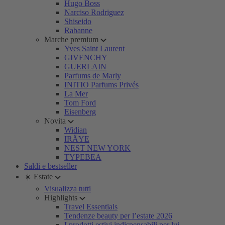
Hugo Boss
Narciso Rodriguez
Shiseido
Rabanne
Marche premium
Yves Saint Laurent
GIVENCHY
GUERLAIN
Parfums de Marly
INITIO Parfums Privés
La Mer
Tom Ford
Eisenberg
Novita
Widian
IRÄYE
NEST NEW YORK
TYPEBEA
Saldi e bestseller
☀️ Estate
Visualizza tutti
Highlights
Travel Essentials
Tendenze beauty per l’estate 2026
I prodotti estivi indispensabili per lui