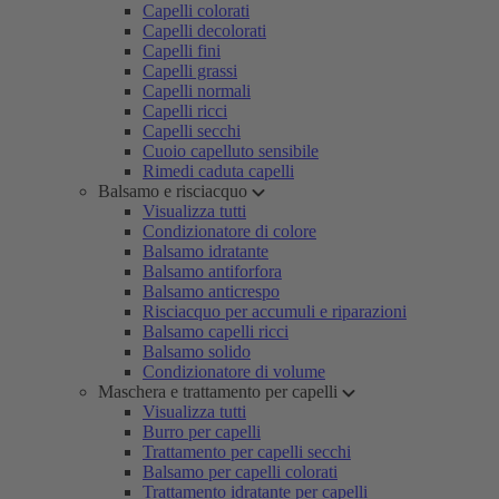
Capelli colorati
Capelli decolorati
Capelli fini
Capelli grassi
Capelli normali
Capelli ricci
Capelli secchi
Cuoio capelluto sensibile
Rimedi caduta capelli
Balsamo e risciacquo
Visualizza tutti
Condizionatore di colore
Balsamo idratante
Balsamo antiforfora
Balsamo anticrespo
Risciacquo per accumuli e riparazioni
Balsamo capelli ricci
Balsamo solido
Condizionatore di volume
Maschera e trattamento per capelli
Visualizza tutti
Burro per capelli
Trattamento per capelli secchi
Balsamo per capelli colorati
Trattamento idratante per capelli