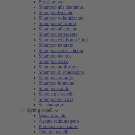
Pre-shampoo
Shampoo alla cheratina
Shampoo lisciante
Shampoo volumizzante
Shampoo per uomo
Shampoo all'argento
Shampoo detergente
Shampoo e balsamo 2 in 1
Shampoo naturale
Shampoo senza siliconi
Shampoo tea tree
Shampoo secco
Shampoo antiforfora
Shampoo di riparazione
Shampoo colorato
Shampoo idratante
Shampoo solido
Sapone per capelli
Shampoo per ricci
Set shampoo
Styling capelli
Visualizza tutti
Agente schiumogeno
Protezione dal calore
Cera per capelli