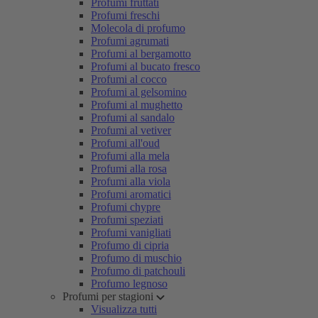
Profumi fruttati
Profumi freschi
Molecola di profumo
Profumi agrumati
Profumi al bergamotto
Profumi al bucato fresco
Profumi al cocco
Profumi al gelsomino
Profumi al mughetto
Profumi al sandalo
Profumi al vetiver
Profumi all'oud
Profumi alla mela
Profumi alla rosa
Profumi alla viola
Profumi aromatici
Profumi chypre
Profumi speziati
Profumi vanigliati
Profumo di cipria
Profumo di muschio
Profumo di patchouli
Profumo legnoso
Profumi per stagioni
Visualizza tutti