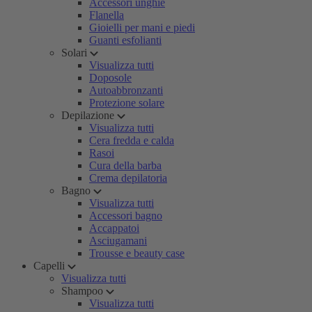
Accessori unghie
Flanella
Gioielli per mani e piedi
Guanti esfolianti
Solari
Visualizza tutti
Doposole
Autoabbronzanti
Protezione solare
Depilazione
Visualizza tutti
Cera fredda e calda
Rasoi
Cura della barba
Crema depilatoria
Bagno
Visualizza tutti
Accessori bagno
Accappatoi
Asciugamani
Trousse e beauty case
Capelli
Visualizza tutti
Shampoo
Visualizza tutti