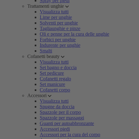
Spray per piedi
Trattamenti unghie
Visualizza tutti
Lime per unghie
Solventi per unghie
Tagliaunghie e pinze
Oli e penne per la cura delle unghie
Forbici per unghie
Indurente per unghie
Smalti
Cofanetti beauty
Visualizza tutti
Set bagno e doccia
Set pedicure
Cofanetti regalo
Set manicure
Cofanetti corpo
Accessori
Visualizza tutti
Spugne da doccia
Spazzole per il corpo
Spazzole per massaggi
Guanti per autoabbronzante
Accessori piedi
Accessori per la cura del corpo