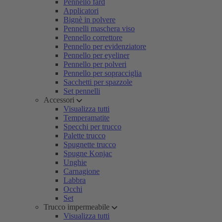
Pennello fard
Applicatori
Bignè in polvere
Pennelli maschera viso
Pennello correttore
Pennello per evidenziatore
Pennello per eyeliner
Pennello per polveri
Pennello per sopracciglia
Sacchetti per spazzole
Set pennelli
Accessori
Visualizza tutti
Temperamatite
Specchi per trucco
Palette trucco
Spugnette trucco
Spugne Konjac
Unghie
Carnagione
Labbra
Occhi
Set
Trucco impermeabile
Visualizza tutti