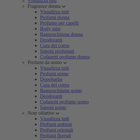
Visualizza tutti
Fragranze donna
Visualizza tutti
Profumi donna
Profumo per capelli
Body mist
Bagnoschiuma donna
Deodoranti
Cura del corpo
Saponi profumati
Cofanetti profumo donna
Profumi da uomo
Visualizza tutti
Profumi uomo
Dopobarba
Cura del corpo
Bagnoschiuma uomo
Deodoranti
Cofanetti profumo uomo
Saponi uomo
Note olfattive
Visualizza tutti
Profumi ambrati
Profumi orientali
Profumi floreali