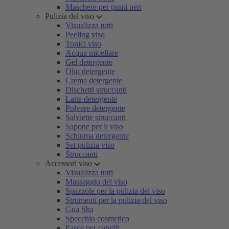
Maschere per punti neri
Pulizia del viso
Visualizza tutti
Peeling viso
Tonici viso
Acqua micellare
Gel detergente
Olio detergente
Crema detergente
Dischetti struccanti
Latte detergente
Polvere detergente
Salviette struccanti
Sapone per il viso
Schiuma detergente
Set pulizia viso
Struccanti
Accessori viso
Visualizza tutti
Massaggio del viso
Spazzole per la pulizia del viso
Strumenti per la pulizia del viso
Gua Sha
Specchio cosmetico
Fasce per capelli