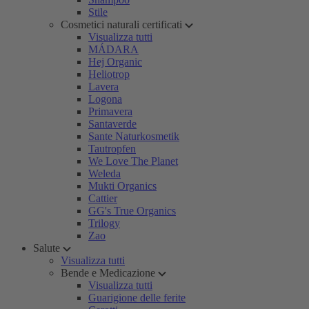
Stile
Cosmetici naturali certificati
Visualizza tutti
MÁDARA
Hej Organic
Heliotrop
Lavera
Logona
Primavera
Santaverde
Sante Naturkosmetik
Tautropfen
We Love The Planet
Weleda
Mukti Organics
Cattier
GG's True Organics
Trilogy
Zao
Salute
Visualizza tutti
Bende e Medicazione
Visualizza tutti
Guarigione delle ferite