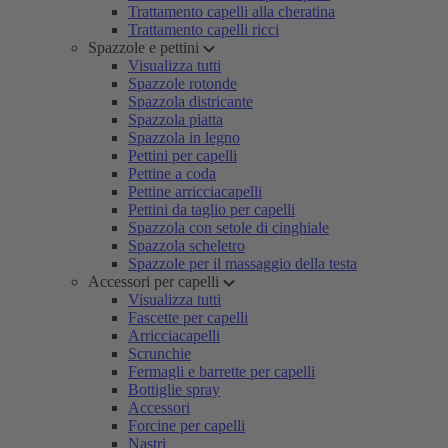
Trattamento capelli alla cheratina
Trattamento capelli ricci
Spazzole e pettini
Visualizza tutti
Spazzole rotonde
Spazzola districante
Spazzola piatta
Spazzola in legno
Pettini per capelli
Pettine a coda
Pettine arricciacapelli
Pettini da taglio per capelli
Spazzola con setole di cinghiale
Spazzola scheletro
Spazzole per il massaggio della testa
Accessori per capelli
Visualizza tutti
Fascette per capelli
Arricciacapelli
Scrunchie
Fermagli e barrette per capelli
Bottiglie spray
Accessori
Forcine per capelli
Nastri