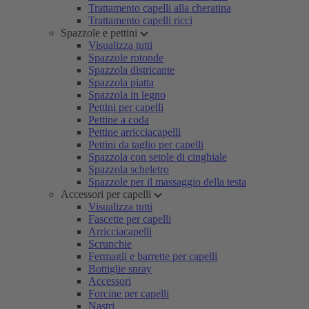
Trattamento capelli alla cheratina
Trattamento capelli ricci
Spazzole e pettini
Visualizza tutti
Spazzole rotonde
Spazzola districante
Spazzola piatta
Spazzola in legno
Pettini per capelli
Pettine a coda
Pettine arricciacapelli
Pettini da taglio per capelli
Spazzola con setole di cinghiale
Spazzola scheletro
Spazzole per il massaggio della testa
Accessori per capelli
Visualizza tutti
Fascette per capelli
Arricciacapelli
Scrunchie
Fermagli e barrette per capelli
Bottiglie spray
Accessori
Forcine per capelli
Nastri