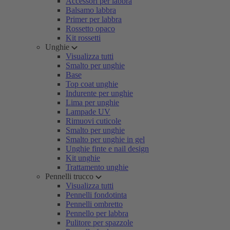
Accessori per labbra
Balsamo labbra
Primer per labbra
Rossetto opaco
Kit rossetti
Unghie
Visualizza tutti
Smalto per unghie
Base
Top coat unghie
Indurente per unghie
Lima per unghie
Lampade UV
Rimuovi cuticole
Smalto per unghie
Smalto per unghie in gel
Unghie finte e nail design
Kit unghie
Trattamento unghie
Pennelli trucco
Visualizza tutti
Pennelli fondotinta
Pennelli ombretto
Pennello per labbra
Pulitore per spazzole