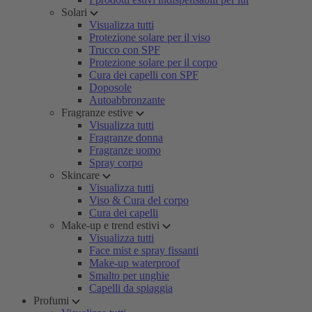
Solari
Visualizza tutti
Protezione solare per il viso
Trucco con SPF
Protezione solare per il corpo
Cura dei capelli con SPF
Doposole
Autoabbronzante
Fragranze estive
Visualizza tutti
Fragranze donna
Fragranze uomo
Spray corpo
Skincare
Visualizza tutti
Viso & Cura del corpo
Cura dei capelli
Make-up e trend estivi
Visualizza tutti
Face mist e spray fissanti
Make-up waterproof
Smalto per unghie
Capelli da spiaggia
Profumi