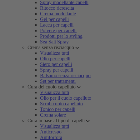
Spray modellante capelli
Ritocco ricrescita
Crema modellante
Gel per capelli
Lacca per capelli
Polvere per capelli
Prodotti per lo styling
Sea Salt Spray
Crema senza risciacquo
Visualizza tutti
Olio per capelli
Siero per capelli
Spray per capelli
Balsamo senza risciacquo
Set per trattamenti
Cura del cuoio capelluto
Visualizza tutti
Olio per il cuoio capelluto
Scrub cuoio capelluto
Tonico per capelli
Crema solare
Cura in base al tipo di capelli
Visualizza tutti
Anticrespo
Antiforfora