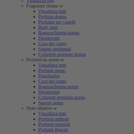
Visualizza tutti
Fragranze donna
Visualizza tutti
Profumi donna
Profumo per capelli
Body mist
Bagnoschiuma donna
Deodoranti
Cura del corpo
Saponi profumati
Cofanetti profumo donna
Profumi da uomo
Visualizza tutti
Profumi uomo
Dopobarba
Cura del corpo
Bagnoschiuma uomo
Deodoranti
Cofanetti profumo uomo
Saponi uomo
Note olfattive
Visualizza tutti
Profumi ambrati
Profumi orientali
Profumi floreali