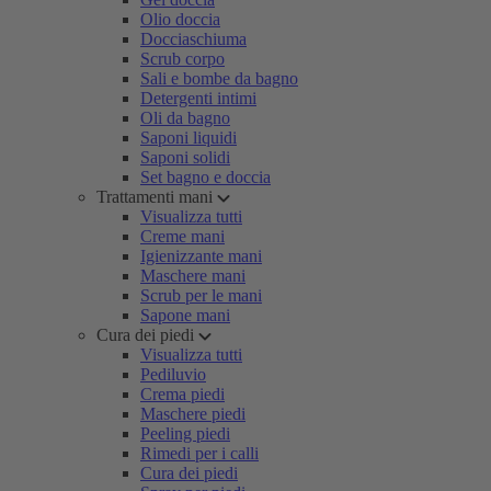
Olio doccia
Docciaschiuma
Scrub corpo
Sali e bombe da bagno
Detergenti intimi
Oli da bagno
Saponi liquidi
Saponi solidi
Set bagno e doccia
Trattamenti mani
Visualizza tutti
Creme mani
Igienizzante mani
Maschere mani
Scrub per le mani
Sapone mani
Cura dei piedi
Visualizza tutti
Pediluvio
Crema piedi
Maschere piedi
Peeling piedi
Rimedi per i calli
Cura dei piedi