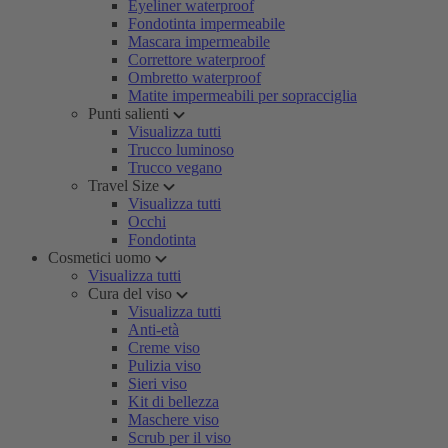
Eyeliner waterproof
Fondotinta impermeabile
Mascara impermeabile
Correttore waterproof
Ombretto waterproof
Matite impermeabili per sopracciglia
Punti salienti
Visualizza tutti
Trucco luminoso
Trucco vegano
Travel Size
Visualizza tutti
Occhi
Fondotinta
Cosmetici uomo
Visualizza tutti
Cura del viso
Visualizza tutti
Anti-età
Creme viso
Pulizia viso
Sieri viso
Kit di bellezza
Maschere viso
Scrub per il viso