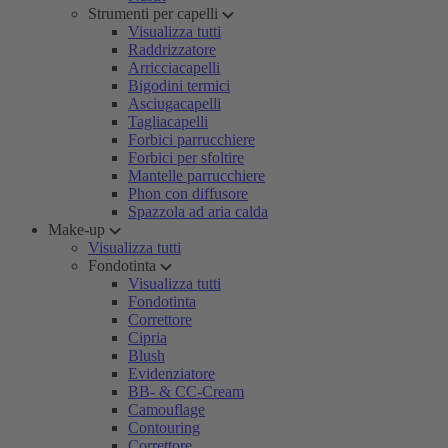
Strumenti per capelli
Visualizza tutti
Raddrizzatore
Arricciacapelli
Bigodini termici
Asciugacapelli
Tagliacapelli
Forbici parrucchiere
Forbici per sfoltire
Mantelle parrucchiere
Phon con diffusore
Spazzola ad aria calda
Make-up
Visualizza tutti
Fondotinta
Visualizza tutti
Fondotinta
Correttore
Cipria
Blush
Evidenziatore
BB- & CC-Cream
Camouflage
Contouring
Correttore