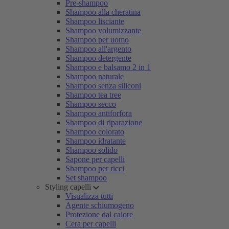
Pre-shampoo
Shampoo alla cheratina
Shampoo lisciante
Shampoo volumizzante
Shampoo per uomo
Shampoo all'argento
Shampoo detergente
Shampoo e balsamo 2 in 1
Shampoo naturale
Shampoo senza siliconi
Shampoo tea tree
Shampoo secco
Shampoo antiforfora
Shampoo di riparazione
Shampoo colorato
Shampoo idratante
Shampoo solido
Sapone per capelli
Shampoo per ricci
Set shampoo
Styling capelli
Visualizza tutti
Agente schiumogeno
Protezione dal calore
Cera per capelli