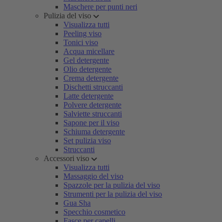
Maschere per punti neri
Pulizia del viso
Visualizza tutti
Peeling viso
Tonici viso
Acqua micellare
Gel detergente
Olio detergente
Crema detergente
Dischetti struccanti
Latte detergente
Polvere detergente
Salviette struccanti
Sapone per il viso
Schiuma detergente
Set pulizia viso
Struccanti
Accessori viso
Visualizza tutti
Massaggio del viso
Spazzole per la pulizia del viso
Strumenti per la pulizia del viso
Gua Sha
Specchio cosmetico
Fasce per capelli