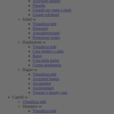
Accessori unghie
Flanella
Gioielli per mani e piedi
Guanti esfolianti
Solari
Visualizza tutti
Doposole
Autoabbronzanti
Protezione solare
Depilazione
Visualizza tutti
Cera fredda e calda
Rasoi
Cura della barba
Crema depilatoria
Bagno
Visualizza tutti
Accessori bagno
Accappatoi
Asciugamani
Trousse e beauty case
Capelli
Visualizza tutti
Shampoo
Visualizza tutti