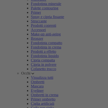
Fondotinta minerale
Palette contouring
Primer
Spray e cipria fissante
Struccante
Prodotti coprenti
Accessori
Make-up anti-aging
Bronzer
Fondotinta compatto
Fondotinta in crema
Prodotti a effetto
Fondotinta liquido
Cipria compatta
Cipria in polvere
Cofanetto trucco
Occhi
Visualizza tutti
Ombretti
Mascara
Eyeliner
Ombretti in crema
Primer ombretto
Ciglia artificiali
Colla per ciglia