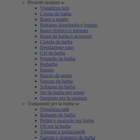
Prodotti rasatura
Visualizza tutti
Crema da barba
Rasoi a umido
Balsamo dopobarba e lozioni
Rasoi elettrico e trimmer
Rasoi da barba e accessori
Ciotola da barba
Depilazione naso
Gel da barba
Pennello da barba
Prebarba
Rasoio
Rasoio da uomo
Sapone da barba
Schiuma da barba
Set da barba per uomo
Supporto per la rasatura
Trattamenti per la barba
Visualizza tutti
Balsamo da barba
Pettini e spazzole per barba
Oli per la barba
Trimmer e tagliacapelli
Sapone e shampoo da barba