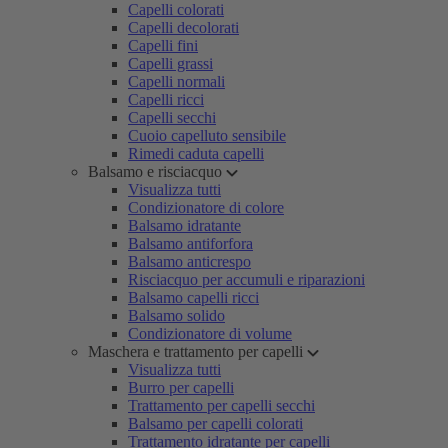
Capelli colorati
Capelli decolorati
Capelli fini
Capelli grassi
Capelli normali
Capelli ricci
Capelli secchi
Cuoio capelluto sensibile
Rimedi caduta capelli
Balsamo e risciacquo
Visualizza tutti
Condizionatore di colore
Balsamo idratante
Balsamo antiforfora
Balsamo anticrespo
Risciacquo per accumuli e riparazioni
Balsamo capelli ricci
Balsamo solido
Condizionatore di volume
Maschera e trattamento per capelli
Visualizza tutti
Burro per capelli
Trattamento per capelli secchi
Balsamo per capelli colorati
Trattamento idratante per capelli