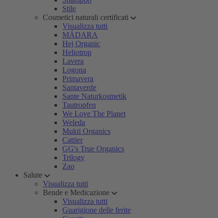
Stile
Cosmetici naturali certificati
Visualizza tutti
MÁDARA
Hej Organic
Heliotrop
Lavera
Logona
Primavera
Santaverde
Sante Naturkosmetik
Tautropfen
We Love The Planet
Weleda
Mukti Organics
Cattier
GG's True Organics
Trilogy
Zao
Salute
Visualizza tutti
Bende e Medicazione
Visualizza tutti
Guarigione delle ferite