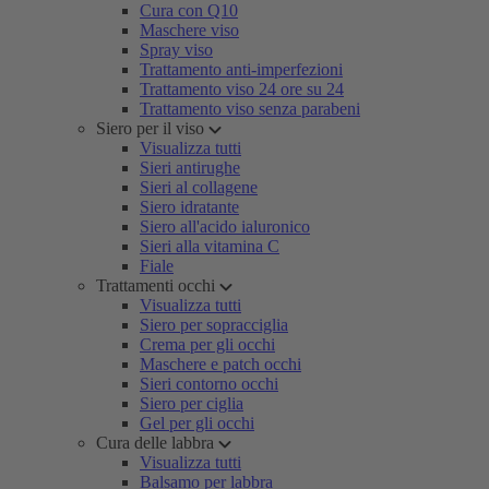
Cura con Q10
Maschere viso
Spray viso
Trattamento anti-imperfezioni
Trattamento viso 24 ore su 24
Trattamento viso senza parabeni
Siero per il viso
Visualizza tutti
Sieri antirughe
Sieri al collagene
Siero idratante
Siero all'acido ialuronico
Sieri alla vitamina C
Fiale
Trattamenti occhi
Visualizza tutti
Siero per sopracciglia
Crema per gli occhi
Maschere e patch occhi
Sieri contorno occhi
Siero per ciglia
Gel per gli occhi
Cura delle labbra
Visualizza tutti
Balsamo per labbra