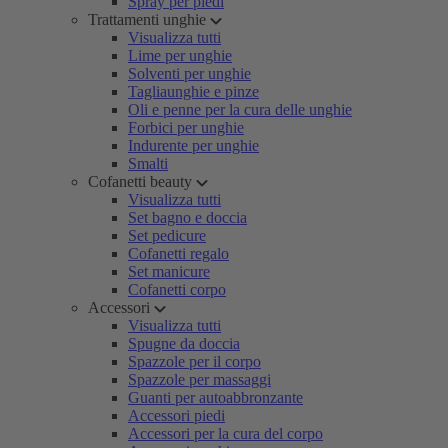
Spray per piedi
Trattamenti unghie
Visualizza tutti
Lime per unghie
Solventi per unghie
Tagliaunghie e pinze
Oli e penne per la cura delle unghie
Forbici per unghie
Indurente per unghie
Smalti
Cofanetti beauty
Visualizza tutti
Set bagno e doccia
Set pedicure
Cofanetti regalo
Set manicure
Cofanetti corpo
Accessori
Visualizza tutti
Spugne da doccia
Spazzole per il corpo
Spazzole per massaggi
Guanti per autoabbronzante
Accessori piedi
Accessori per la cura del corpo