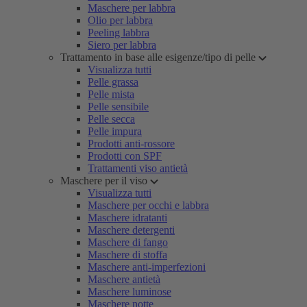
Maschere per labbra
Olio per labbra
Peeling labbra
Siero per labbra
Trattamento in base alle esigenze/tipo di pelle
Visualizza tutti
Pelle grassa
Pelle mista
Pelle sensibile
Pelle secca
Pelle impura
Prodotti anti-rossore
Prodotti con SPF
Trattamenti viso antietà
Maschere per il viso
Visualizza tutti
Maschere per occhi e labbra
Maschere idratanti
Maschere detergenti
Maschere di fango
Maschere di stoffa
Maschere anti-imperfezioni
Maschere antietà
Maschere luminose
Maschere notte