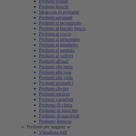
Profumi fruttati
Profumi freschi
Molecola di profumo
Profumi agrumati
Profumi al bergamotto
Profumi al bucato fresco
Profumi al cocco
Profumi al gelsomino
Profumi al mughetto
Profumi al sandalo
Profumi al vetiver
Profumi all'oud
Profumi alla mela
Profumi alla rosa
Profumi alla viola
Profumi aromatici
Profumi chypre
Profumi speziati
Profumi vanigliati
Profumo di cipria
Profumo di muschio
Profumo di patchouli
Profumo legnoso
Profumi per stagioni
Visualizza tutti