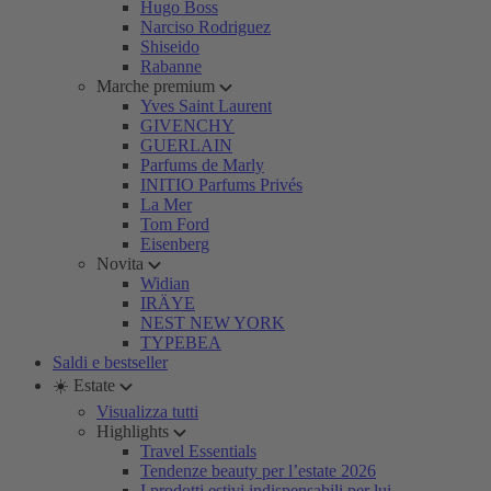
Hugo Boss
Narciso Rodriguez
Shiseido
Rabanne
Marche premium
Yves Saint Laurent
GIVENCHY
GUERLAIN
Parfums de Marly
INITIO Parfums Privés
La Mer
Tom Ford
Eisenberg
Novita
Widian
IRÄYE
NEST NEW YORK
TYPEBEA
Saldi e bestseller
☀️ Estate
Visualizza tutti
Highlights
Travel Essentials
Tendenze beauty per l’estate 2026
I prodotti estivi indispensabili per lui