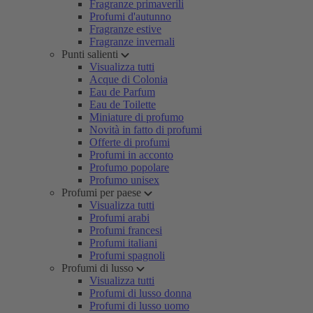
Fragranze primaverili
Profumi d'autunno
Fragranze estive
Fragranze invernali
Punti salienti
Visualizza tutti
Acque di Colonia
Eau de Parfum
Eau de Toilette
Miniature di profumo
Novità in fatto di profumi
Offerte di profumi
Profumi in acconto
Profumo popolare
Profumo unisex
Profumi per paese
Visualizza tutti
Profumi arabi
Profumi francesi
Profumi italiani
Profumi spagnoli
Profumi di lusso
Visualizza tutti
Profumi di lusso donna
Profumi di lusso uomo