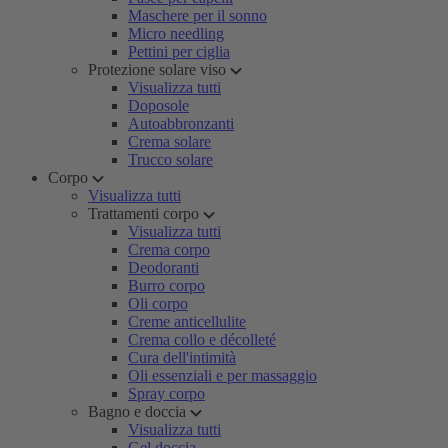
Maschere per il sonno
Micro needling
Pettini per ciglia
Protezione solare viso
Visualizza tutti
Doposole
Autoabbronzanti
Crema solare
Trucco solare
Corpo
Visualizza tutti
Trattamenti corpo
Visualizza tutti
Crema corpo
Deodoranti
Burro corpo
Oli corpo
Creme anticellulite
Crema collo e décolleté
Cura dell'intimità
Oli essenziali e per massaggio
Spray corpo
Bagno e doccia
Visualizza tutti
Gel doccia