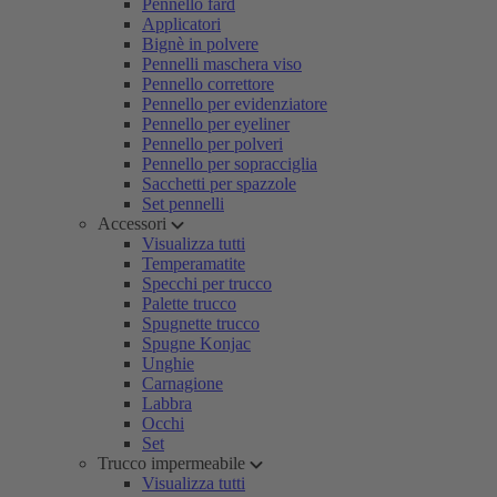
Pennello fard
Applicatori
Bignè in polvere
Pennelli maschera viso
Pennello correttore
Pennello per evidenziatore
Pennello per eyeliner
Pennello per polveri
Pennello per sopracciglia
Sacchetti per spazzole
Set pennelli
Accessori
Visualizza tutti
Temperamatite
Specchi per trucco
Palette trucco
Spugnette trucco
Spugne Konjac
Unghie
Carnagione
Labbra
Occhi
Set
Trucco impermeabile
Visualizza tutti