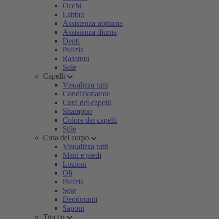
Occhi
Labbra
Assistenza notturna
Assistenza diurna
Denti
Pulizia
Rasatura
Sole
Capelli
Visualizza tutti
Condizionatore
Cura dei capelli
Shampoo
Colore dei capelli
Stile
Cura del corpo
Visualizza tutti
Mani e piedi
Lozioni
Oli
Pulizia
Sole
Deodoranti
Saponi
Trucco