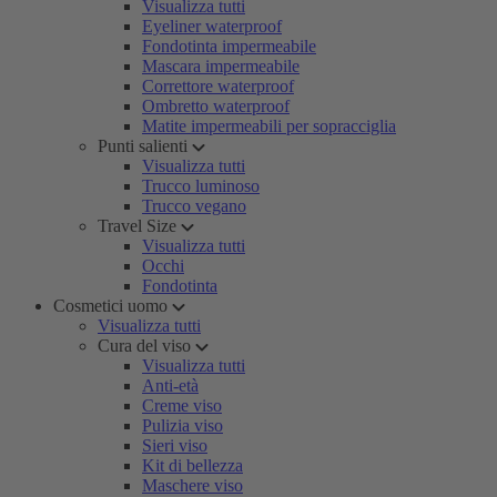
Visualizza tutti
Eyeliner waterproof
Fondotinta impermeabile
Mascara impermeabile
Correttore waterproof
Ombretto waterproof
Matite impermeabili per sopracciglia
Punti salienti
Visualizza tutti
Trucco luminoso
Trucco vegano
Travel Size
Visualizza tutti
Occhi
Fondotinta
Cosmetici uomo
Visualizza tutti
Cura del viso
Visualizza tutti
Anti-età
Creme viso
Pulizia viso
Sieri viso
Kit di bellezza
Maschere viso