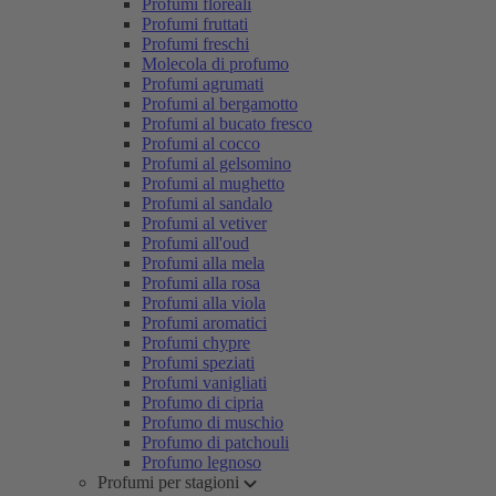
Profumi floreali
Profumi fruttati
Profumi freschi
Molecola di profumo
Profumi agrumati
Profumi al bergamotto
Profumi al bucato fresco
Profumi al cocco
Profumi al gelsomino
Profumi al mughetto
Profumi al sandalo
Profumi al vetiver
Profumi all'oud
Profumi alla mela
Profumi alla rosa
Profumi alla viola
Profumi aromatici
Profumi chypre
Profumi speziati
Profumi vanigliati
Profumo di cipria
Profumo di muschio
Profumo di patchouli
Profumo legnoso
Profumi per stagioni