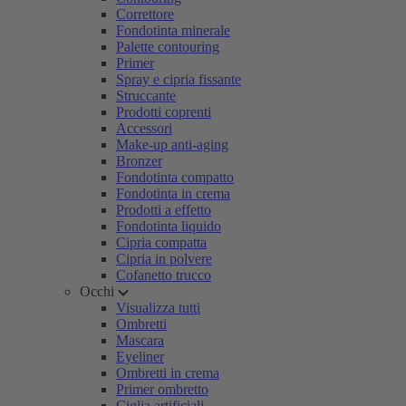
Correttore
Fondotinta minerale
Palette contouring
Primer
Spray e cipria fissante
Struccante
Prodotti coprenti
Accessori
Make-up anti-aging
Bronzer
Fondotinta compatto
Fondotinta in crema
Prodotti a effetto
Fondotinta liquido
Cipria compatta
Cipria in polvere
Cofanetto trucco
Occhi
Visualizza tutti
Ombretti
Mascara
Eyeliner
Ombretti in crema
Primer ombretto
Ciglia artificiali