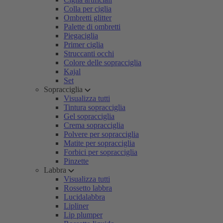
Colla per ciglia
Ombretti glitter
Palette di ombretti
Piegaciglia
Primer ciglia
Struccanti occhi
Colore delle sopracciglia
Kajal
Set
Sopracciglia
Visualizza tutti
Tintura sopracciglia
Gel sopracciglia
Crema sopracciglia
Polvere per sopracciglia
Matite per sopracciglia
Forbici per sopracciglia
Pinzette
Labbra
Visualizza tutti
Rossetto labbra
Lucidalabbra
Lipliner
Lip plumper