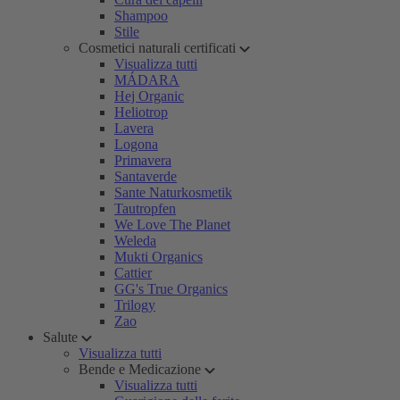
Shampoo
Stile
Cosmetici naturali certificati
Visualizza tutti
MÁDARA
Hej Organic
Heliotrop
Lavera
Logona
Primavera
Santaverde
Sante Naturkosmetik
Tautropfen
We Love The Planet
Weleda
Mukti Organics
Cattier
GG's True Organics
Trilogy
Zao
Salute
Visualizza tutti
Bende e Medicazione
Visualizza tutti