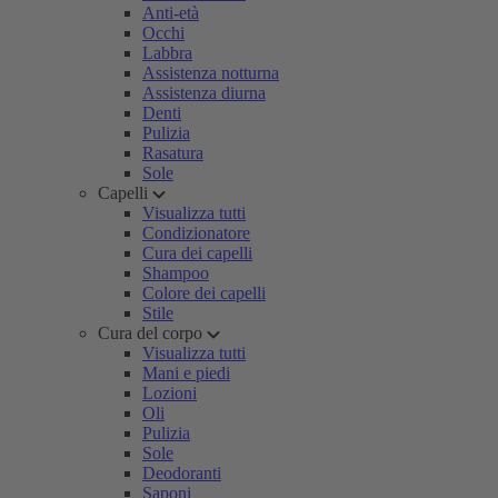
Anti-età
Occhi
Labbra
Assistenza notturna
Assistenza diurna
Denti
Pulizia
Rasatura
Sole
Capelli
Visualizza tutti
Condizionatore
Cura dei capelli
Shampoo
Colore dei capelli
Stile
Cura del corpo
Visualizza tutti
Mani e piedi
Lozioni
Oli
Pulizia
Sole
Deodoranti
Saponi