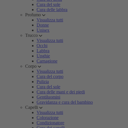
Cura del sole
Cura delle labbra
Profumo
Visualizza tutti
Donne
Unisex
Trucco
Visualizza tutti
Occhi
Labbra
Unghie
Carnagione
Corpo
Visualizza tutti
Cura del corpo
Pulizia
Cura del sole
Cura delle mani e dei piedi
Gentiluomini
Gravidanza e cura del bambino
Capelli
Visualizza tutti
Colorazione
Condizionatore
Cura dei capelli