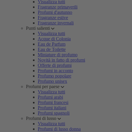
Visualizza tutti
Fragranze primaverili
Profumi d'autunno
Fragranze estive
Fragranze invernali
Punti salienti
Visualizza tutti
Acque di Colonia
Eau de Parfum
Eau de Toilette
Miniature di profumo
Novità in fatto di profumi
Offerte di profumi
Profumi in acconto
Profumo popolare
Profumo unisex
Profumi per paese
Visualizza tutti
Profumi arabi
Profumi francesi
Profumi italiani
Profumi spagnoli
Profumi di lusso
Visualizza tutti
Profumi di lusso donna