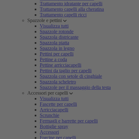
Trattamento idratante per capelli
Trattamento capelli alla cheratina
Trattamento capelli ricci
Spazzole e pettini
Visualizza tutti
Spazzole rotonde
Spazzola districante
Spazzola piatta
Spazzola in legno
Pettini per capelli
Pettine a coda
Pettine arricciacapelli
Pettini da taglio per capelli
Spazzola con setole di cinghiale
Spazzola scheletro
Spazzole per il massaggio della testa
Accessori per capelli
Visualizza tutti
Fascette per capelli
Arricciacapelli
Scrunchie
Fermagli e barrette per capelli
Bottiglie spray
Accessori
Forcine per capelli