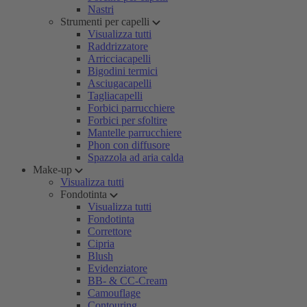
Nastri
Strumenti per capelli
Visualizza tutti
Raddrizzatore
Arricciacapelli
Bigodini termici
Asciugacapelli
Tagliacapelli
Forbici parrucchiere
Forbici per sfoltire
Mantelle parrucchiere
Phon con diffusore
Spazzola ad aria calda
Make-up
Visualizza tutti
Fondotinta
Visualizza tutti
Fondotinta
Correttore
Cipria
Blush
Evidenziatore
BB- & CC-Cream
Camouflage
Contouring