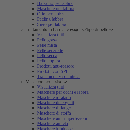
Balsamo per labbra
Maschere per labbra
Olio per labbra
Peeling labbra
Siero per labbra
Trattamento in base alle esigenze/tipo di pelle
Visualizza tutti
Pelle grassa
Pelle mista
Pelle sensibile
Pelle secca
Pelle impura
Prodotti anti-rossore
Prodotti con SPF
Trattamenti viso antietà
Maschere per il viso
Visualizza tutti
Maschere per occhi e labbra
Maschere idratanti
Maschere detergenti
Maschere di fango
Maschere di stoffa
Maschere anti-imperfezioni
Maschere antietà
Maschere luminose