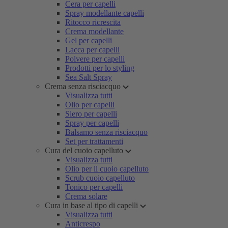
Cera per capelli
Spray modellante capelli
Ritocco ricrescita
Crema modellante
Gel per capelli
Lacca per capelli
Polvere per capelli
Prodotti per lo styling
Sea Salt Spray
Crema senza risciacquo
Visualizza tutti
Olio per capelli
Siero per capelli
Spray per capelli
Balsamo senza risciacquo
Set per trattamenti
Cura del cuoio capelluto
Visualizza tutti
Olio per il cuoio capelluto
Scrub cuoio capelluto
Tonico per capelli
Crema solare
Cura in base al tipo di capelli
Visualizza tutti
Anticrespo