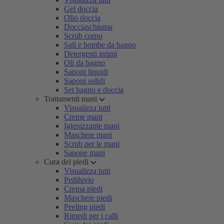
Gel doccia
Olio doccia
Docciaschiuma
Scrub corpo
Sali e bombe da bagno
Detergenti intimi
Oli da bagno
Saponi liquidi
Saponi solidi
Set bagno e doccia
Trattamenti mani
Visualizza tutti
Creme mani
Igienizzante mani
Maschere mani
Scrub per le mani
Sapone mani
Cura dei piedi
Visualizza tutti
Pediluvio
Crema piedi
Maschere piedi
Peeling piedi
Rimedi per i calli