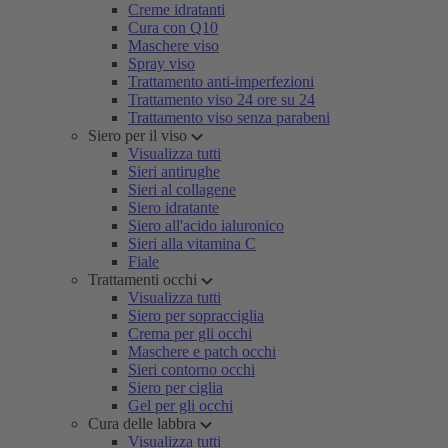
Creme idratanti
Cura con Q10
Maschere viso
Spray viso
Trattamento anti-imperfezioni
Trattamento viso 24 ore su 24
Trattamento viso senza parabeni
Siero per il viso
Visualizza tutti
Sieri antirughe
Sieri al collagene
Siero idratante
Siero all'acido ialuronico
Sieri alla vitamina C
Fiale
Trattamenti occhi
Visualizza tutti
Siero per sopracciglia
Crema per gli occhi
Maschere e patch occhi
Sieri contorno occhi
Siero per ciglia
Gel per gli occhi
Cura delle labbra
Visualizza tutti