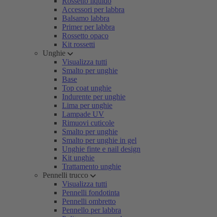
Rossetto liquido
Accessori per labbra
Balsamo labbra
Primer per labbra
Rossetto opaco
Kit rossetti
Unghie
Visualizza tutti
Smalto per unghie
Base
Top coat unghie
Indurente per unghie
Lima per unghie
Lampade UV
Rimuovi cuticole
Smalto per unghie
Smalto per unghie in gel
Unghie finte e nail design
Kit unghie
Trattamento unghie
Pennelli trucco
Visualizza tutti
Pennelli fondotinta
Pennelli ombretto
Pennello per labbra