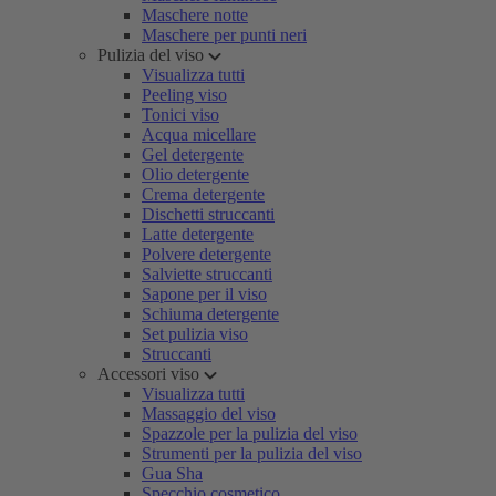
Maschere notte
Maschere per punti neri
Pulizia del viso
Visualizza tutti
Peeling viso
Tonici viso
Acqua micellare
Gel detergente
Olio detergente
Crema detergente
Dischetti struccanti
Latte detergente
Polvere detergente
Salviette struccanti
Sapone per il viso
Schiuma detergente
Set pulizia viso
Struccanti
Accessori viso
Visualizza tutti
Massaggio del viso
Spazzole per la pulizia del viso
Strumenti per la pulizia del viso
Gua Sha
Specchio cosmetico