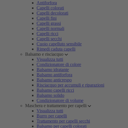
Antiforfora
Capelli colorati
Capelli decolorati
Capelli fini
Capelli grassi
Capelli normali
Capelli ricci
Capelli secchi
Cuoio capelluto sensibile
Rimedi caduta capelli
Balsamo e risciacquo
Visualizza tutti
Condizionatore di colore
Balsamo idratante
Balsamo antiforfora
Balsamo anticrespo
Risciacquo per accumuli e riparazioni
Balsamo capelli ricci
Balsamo solido
Condizionatore di volume
Maschera e trattamento per capelli
Visualizza tutti
Burro per capelli
Trattamento per capelli secchi
Balsamo per capelli colorati