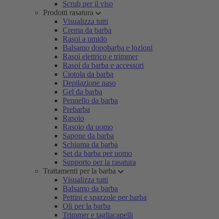
Scrub per il viso
Prodotti rasatura
Visualizza tutti
Crema da barba
Rasoi a umido
Balsamo dopobarba e lozioni
Rasoi elettrico e trimmer
Rasoi da barba e accessori
Ciotola da barba
Depilazione naso
Gel da barba
Pennello da barba
Prebarba
Rasoio
Rasoio da uomo
Sapone da barba
Schiuma da barba
Set da barba per uomo
Supporto per la rasatura
Trattamenti per la barba
Visualizza tutti
Balsamo da barba
Pettini e spazzole per barba
Oli per la barba
Trimmer e tagliacapelli