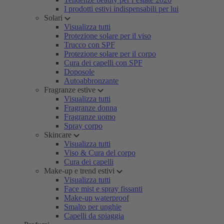
I prodotti estivi indispensabili per lui
Solari
Visualizza tutti
Protezione solare per il viso
Trucco con SPF
Protezione solare per il corpo
Cura dei capelli con SPF
Doposole
Autoabbronzante
Fragranze estive
Visualizza tutti
Fragranze donna
Fragranze uomo
Spray corpo
Skincare
Visualizza tutti
Viso & Cura del corpo
Cura dei capelli
Make-up e trend estivi
Visualizza tutti
Face mist e spray fissanti
Make-up waterproof
Smalto per unghie
Capelli da spiaggia