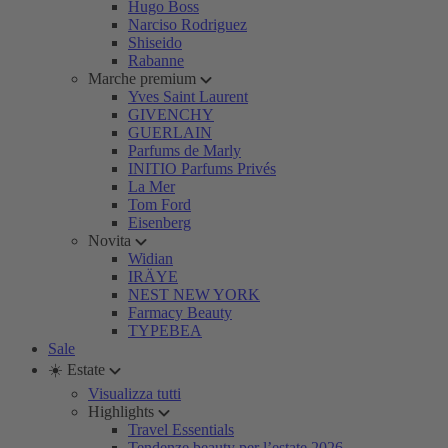
Hugo Boss
Narciso Rodriguez
Shiseido
Rabanne
Marche premium
Yves Saint Laurent
GIVENCHY
GUERLAIN
Parfums de Marly
INITIO Parfums Privés
La Mer
Tom Ford
Eisenberg
Novita
Widian
IRÄYE
NEST NEW YORK
Farmacy Beauty
TYPEBEA
Sale
☀️ Estate
Visualizza tutti
Highlights
Travel Essentials
Tendenze beauty per l’estate 2026