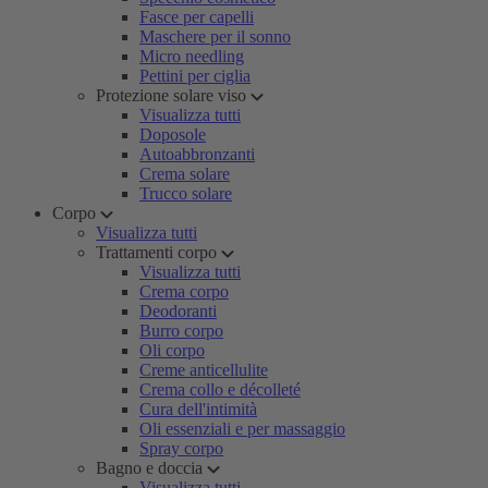
Fasce per capelli
Maschere per il sonno
Micro needling
Pettini per ciglia
Protezione solare viso
Visualizza tutti
Doposole
Autoabbronzanti
Crema solare
Trucco solare
Corpo
Visualizza tutti
Trattamenti corpo
Visualizza tutti
Crema corpo
Deodoranti
Burro corpo
Oli corpo
Creme anticellulite
Crema collo e décolleté
Cura dell'intimità
Oli essenziali e per massaggio
Spray corpo
Bagno e doccia
Visualizza tutti