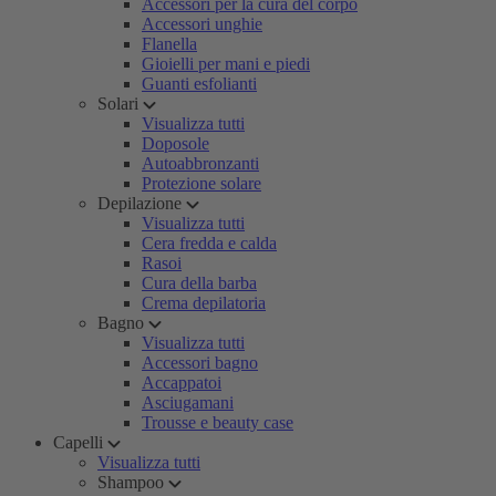
Accessori per la cura del corpo
Accessori unghie
Flanella
Gioielli per mani e piedi
Guanti esfolianti
Solari
Visualizza tutti
Doposole
Autoabbronzanti
Protezione solare
Depilazione
Visualizza tutti
Cera fredda e calda
Rasoi
Cura della barba
Crema depilatoria
Bagno
Visualizza tutti
Accessori bagno
Accappatoi
Asciugamani
Trousse e beauty case
Capelli
Visualizza tutti
Shampoo