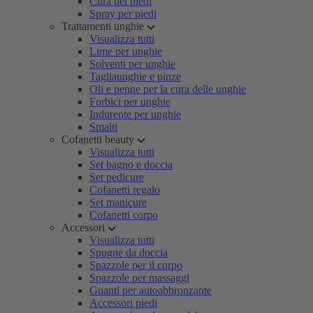
Cura dei piedi
Spray per piedi
Trattamenti unghie
Visualizza tutti
Lime per unghie
Solventi per unghie
Tagliaunghie e pinze
Oli e penne per la cura delle unghie
Forbici per unghie
Indurente per unghie
Smalti
Cofanetti beauty
Visualizza tutti
Set bagno e doccia
Set pedicure
Cofanetti regalo
Set manicure
Cofanetti corpo
Accessori
Visualizza tutti
Spugne da doccia
Spazzole per il corpo
Spazzole per massaggi
Guanti per autoabbronzante
Accessori piedi