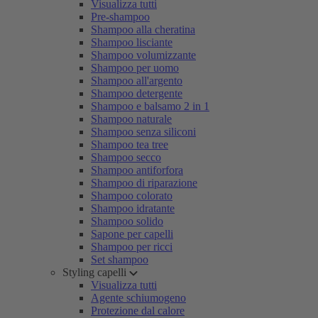
Visualizza tutti
Pre-shampoo
Shampoo alla cheratina
Shampoo lisciante
Shampoo volumizzante
Shampoo per uomo
Shampoo all'argento
Shampoo detergente
Shampoo e balsamo 2 in 1
Shampoo naturale
Shampoo senza siliconi
Shampoo tea tree
Shampoo secco
Shampoo antiforfora
Shampoo di riparazione
Shampoo colorato
Shampoo idratante
Shampoo solido
Sapone per capelli
Shampoo per ricci
Set shampoo
Styling capelli
Visualizza tutti
Agente schiumogeno
Protezione dal calore