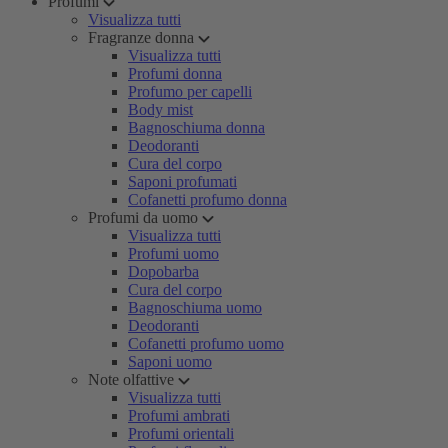
Profumi
Visualizza tutti
Fragranze donna
Visualizza tutti
Profumi donna
Profumo per capelli
Body mist
Bagnoschiuma donna
Deodoranti
Cura del corpo
Saponi profumati
Cofanetti profumo donna
Profumi da uomo
Visualizza tutti
Profumi uomo
Dopobarba
Cura del corpo
Bagnoschiuma uomo
Deodoranti
Cofanetti profumo uomo
Saponi uomo
Note olfattive
Visualizza tutti
Profumi ambrati
Profumi orientali