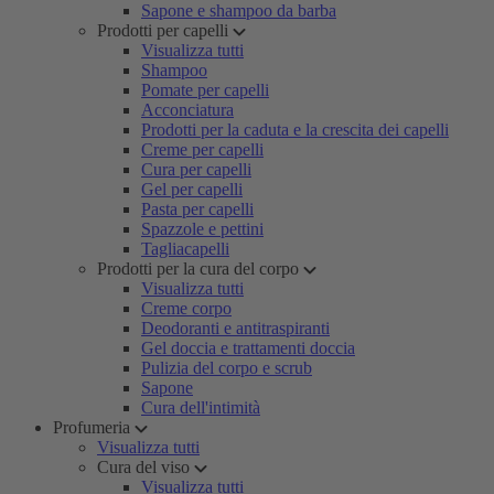
Sapone e shampoo da barba
Prodotti per capelli
Visualizza tutti
Shampoo
Pomate per capelli
Acconciatura
Prodotti per la caduta e la crescita dei capelli
Creme per capelli
Cura per capelli
Gel per capelli
Pasta per capelli
Spazzole e pettini
Tagliacapelli
Prodotti per la cura del corpo
Visualizza tutti
Creme corpo
Deodoranti e antitraspiranti
Gel doccia e trattamenti doccia
Pulizia del corpo e scrub
Sapone
Cura dell'intimità
Profumeria
Visualizza tutti
Cura del viso
Visualizza tutti