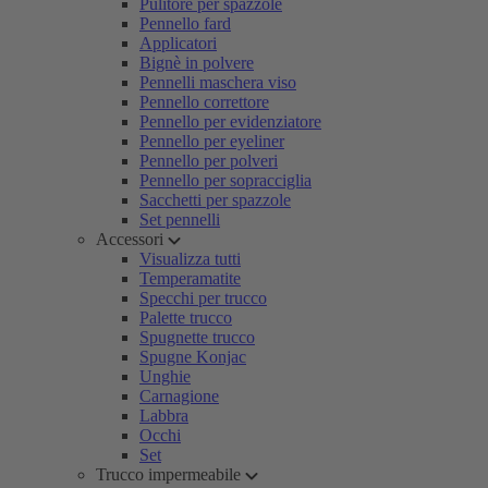
Pulitore per spazzole
Pennello fard
Applicatori
Bignè in polvere
Pennelli maschera viso
Pennello correttore
Pennello per evidenziatore
Pennello per eyeliner
Pennello per polveri
Pennello per sopracciglia
Sacchetti per spazzole
Set pennelli
Accessori
Visualizza tutti
Temperamatite
Specchi per trucco
Palette trucco
Spugnette trucco
Spugne Konjac
Unghie
Carnagione
Labbra
Occhi
Set
Trucco impermeabile