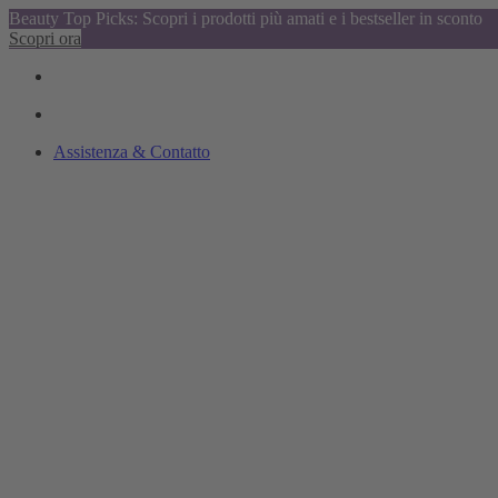
Beauty Top Picks: Scopri i prodotti più amati e i bestseller in sconto
Scopri ora
Assistenza & Contatto