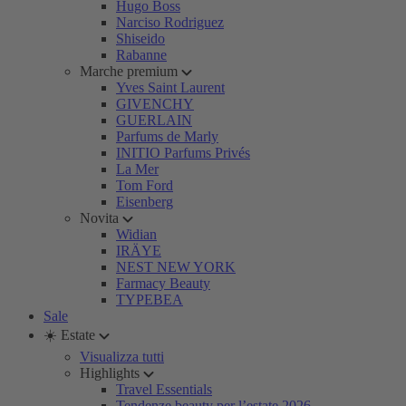
Hugo Boss
Narciso Rodriguez
Shiseido
Rabanne
Marche premium
Yves Saint Laurent
GIVENCHY
GUERLAIN
Parfums de Marly
INITIO Parfums Privés
La Mer
Tom Ford
Eisenberg
Novita
Widian
IRÄYE
NEST NEW YORK
Farmacy Beauty
TYPEBEA
Sale
☀️ Estate
Visualizza tutti
Highlights
Travel Essentials
Tendenze beauty per l’estate 2026