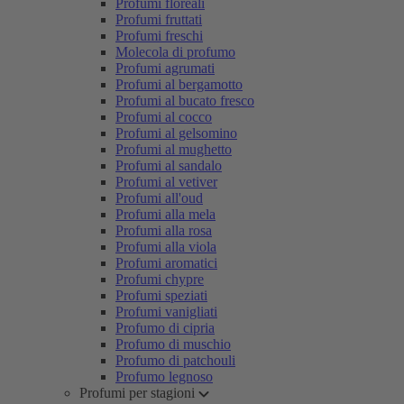
Profumi floreali
Profumi fruttati
Profumi freschi
Molecola di profumo
Profumi agrumati
Profumi al bergamotto
Profumi al bucato fresco
Profumi al cocco
Profumi al gelsomino
Profumi al mughetto
Profumi al sandalo
Profumi al vetiver
Profumi all'oud
Profumi alla mela
Profumi alla rosa
Profumi alla viola
Profumi aromatici
Profumi chypre
Profumi speziati
Profumi vanigliati
Profumo di cipria
Profumo di muschio
Profumo di patchouli
Profumo legnoso
Profumi per stagioni