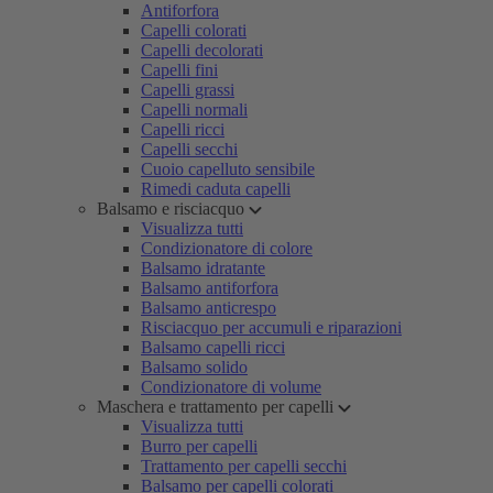
Antiforfora
Capelli colorati
Capelli decolorati
Capelli fini
Capelli grassi
Capelli normali
Capelli ricci
Capelli secchi
Cuoio capelluto sensibile
Rimedi caduta capelli
Balsamo e risciacquo
Visualizza tutti
Condizionatore di colore
Balsamo idratante
Balsamo antiforfora
Balsamo anticrespo
Risciacquo per accumuli e riparazioni
Balsamo capelli ricci
Balsamo solido
Condizionatore di volume
Maschera e trattamento per capelli
Visualizza tutti
Burro per capelli
Trattamento per capelli secchi
Balsamo per capelli colorati