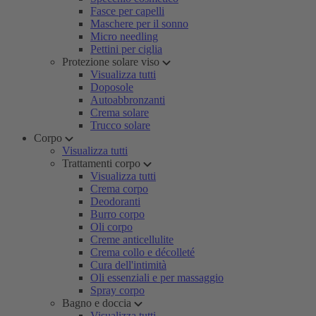
Fasce per capelli
Maschere per il sonno
Micro needling
Pettini per ciglia
Protezione solare viso
Visualizza tutti
Doposole
Autoabbronzanti
Crema solare
Trucco solare
Corpo
Visualizza tutti
Trattamenti corpo
Visualizza tutti
Crema corpo
Deodoranti
Burro corpo
Oli corpo
Creme anticellulite
Crema collo e décolleté
Cura dell'intimità
Oli essenziali e per massaggio
Spray corpo
Bagno e doccia
Visualizza tutti