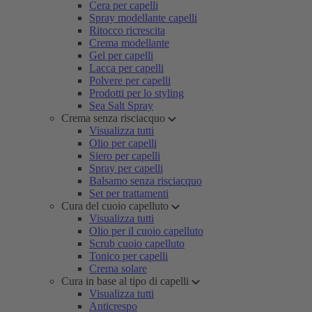
Cera per capelli
Spray modellante capelli
Ritocco ricrescita
Crema modellante
Gel per capelli
Lacca per capelli
Polvere per capelli
Prodotti per lo styling
Sea Salt Spray
Crema senza risciacquo
Visualizza tutti
Olio per capelli
Siero per capelli
Spray per capelli
Balsamo senza risciacquo
Set per trattamenti
Cura del cuoio capelluto
Visualizza tutti
Olio per il cuoio capelluto
Scrub cuoio capelluto
Tonico per capelli
Crema solare
Cura in base al tipo di capelli
Visualizza tutti
Anticrespo