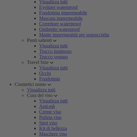
Visualizza tutti
Eyeliner waterproof
Fondotinta impermeabile
Mascara impermeabile
Correttore waterproof
Ombretto waterproof
Matite impermeabili per sopracciglia
Punti salienti
Visualizza tutti
Trucco luminoso
Trucco vegano
Travel Size
Visualizza tutti
Occhi
Fondotinta
Cosmetici uomo
Visualizza tutti
Cura del viso
Visualizza tutti
Anti-età
Creme viso
Pulizia viso
Sieri viso
Kit di bellezza
Maschere viso