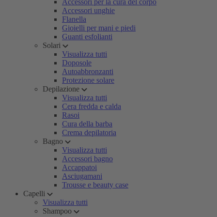
Accessori per la cura del corpo
Accessori unghie
Flanella
Gioielli per mani e piedi
Guanti esfolianti
Solari
Visualizza tutti
Doposole
Autoabbronzanti
Protezione solare
Depilazione
Visualizza tutti
Cera fredda e calda
Rasoi
Cura della barba
Crema depilatoria
Bagno
Visualizza tutti
Accessori bagno
Accappatoi
Asciugamani
Trousse e beauty case
Capelli
Visualizza tutti
Shampoo