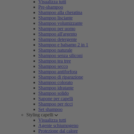
Visualizza tutti
Pre-shampoo
Shampoo alla cheratina
Shampoo lisciante
Shampoo volumizzante
Shampoo per uomo
Shampoo all'argento
Shampoo detergente
Shampoo e balsamo 2 in 1
Shampoo naturale
Shampoo senza siliconi
Shampoo tea tree
Shampoo secco
Shampoo antiforfora
Shampoo di riparazione
Shampoo colorato
Shampoo idratante
Shampoo solido
Sapone per capelli
Shampoo per ricci
Set shampoo
Styling capelli
Visualizza tutti
Agente schiumogeno
Protezione dal calore