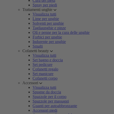
Cura dei piedi
Spray per piedi
Trattamenti unghie
Visualizza tutti
Lime per unghie
Solventi per unghie
Tagliaunghie e pinze
Oli e penne per la cura delle unghie
Forbici per unghie
Indurente per unghie
Smalti
Cofanetti beauty
Visualizza tutti
Set bagno e doccia
Set pedicure
Cofanetti regalo
Set manicure
Cofanetti corpo
Accessori
Visualizza tutti
Spugne da doccia
Spazzole per il corpo
Spazzole per massaggi
Guanti per autoabbronzante
Accessori piedi