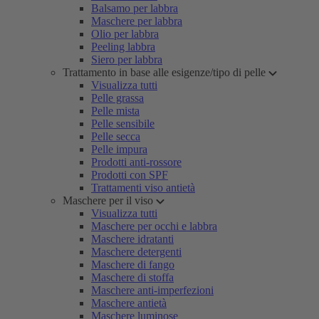
Balsamo per labbra
Maschere per labbra
Olio per labbra
Peeling labbra
Siero per labbra
Trattamento in base alle esigenze/tipo di pelle
Visualizza tutti
Pelle grassa
Pelle mista
Pelle sensibile
Pelle secca
Pelle impura
Prodotti anti-rossore
Prodotti con SPF
Trattamenti viso antietà
Maschere per il viso
Visualizza tutti
Maschere per occhi e labbra
Maschere idratanti
Maschere detergenti
Maschere di fango
Maschere di stoffa
Maschere anti-imperfezioni
Maschere antietà
Maschere luminose