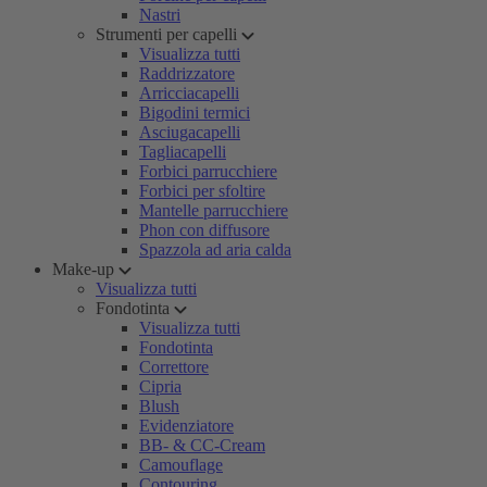
Nastri
Strumenti per capelli
Visualizza tutti
Raddrizzatore
Arricciacapelli
Bigodini termici
Asciugacapelli
Tagliacapelli
Forbici parrucchiere
Forbici per sfoltire
Mantelle parrucchiere
Phon con diffusore
Spazzola ad aria calda
Make-up
Visualizza tutti
Fondotinta
Visualizza tutti
Fondotinta
Correttore
Cipria
Blush
Evidenziatore
BB- & CC-Cream
Camouflage
Contouring