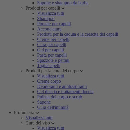
Sapone e shampoo da barba
Prodotti per capelli
Visualizza tutti
Shampoo
Pomate per capelli
Acconciatura
Prodotti per la caduta e la crescita dei capelli
Creme per capelli
Cura per capelli
Gel per capelli
Pasta per capelli
Spazzole e pettini
Tagliacapelli
Prodotti per la cura del corpo
Visualizza tutti
Creme corpo
Deodoranti e antitraspiranti
Gel doccia e trattamenti doccia
Pulizia del corpo e scrub
Sapone
Cura dell'intimità
Profumeria
Visualizza tutti
Cura del viso
Visualizza tutti