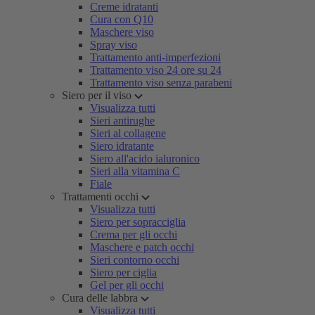
Creme idratanti
Cura con Q10
Maschere viso
Spray viso
Trattamento anti-imperfezioni
Trattamento viso 24 ore su 24
Trattamento viso senza parabeni
Siero per il viso
Visualizza tutti
Sieri antirughe
Sieri al collagene
Siero idratante
Siero all'acido ialuronico
Sieri alla vitamina C
Fiale
Trattamenti occhi
Visualizza tutti
Siero per sopracciglia
Crema per gli occhi
Maschere e patch occhi
Sieri contorno occhi
Siero per ciglia
Gel per gli occhi
Cura delle labbra
Visualizza tutti