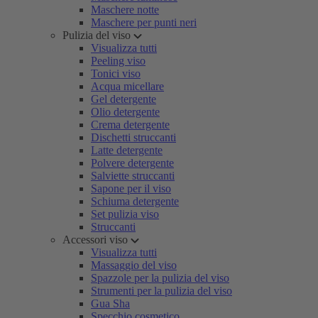
Maschere notte
Maschere per punti neri
Pulizia del viso
Visualizza tutti
Peeling viso
Tonici viso
Acqua micellare
Gel detergente
Olio detergente
Crema detergente
Dischetti struccanti
Latte detergente
Polvere detergente
Salviette struccanti
Sapone per il viso
Schiuma detergente
Set pulizia viso
Struccanti
Accessori viso
Visualizza tutti
Massaggio del viso
Spazzole per la pulizia del viso
Strumenti per la pulizia del viso
Gua Sha
Specchio cosmetico