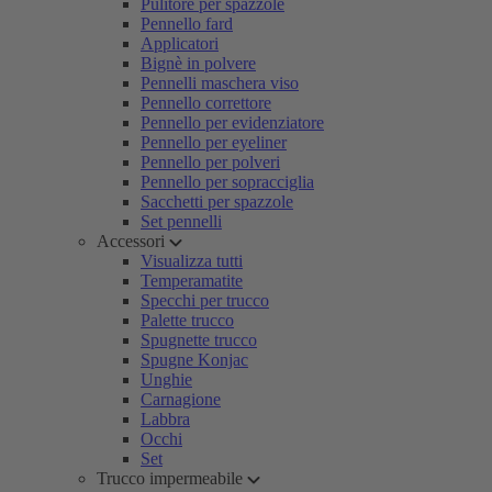
Pulitore per spazzole
Pennello fard
Applicatori
Bignè in polvere
Pennelli maschera viso
Pennello correttore
Pennello per evidenziatore
Pennello per eyeliner
Pennello per polveri
Pennello per sopracciglia
Sacchetti per spazzole
Set pennelli
Accessori
Visualizza tutti
Temperamatite
Specchi per trucco
Palette trucco
Spugnette trucco
Spugne Konjac
Unghie
Carnagione
Labbra
Occhi
Set
Trucco impermeabile