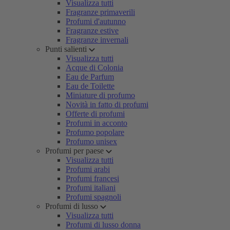
Visualizza tutti
Fragranze primaverili
Profumi d'autunno
Fragranze estive
Fragranze invernali
Punti salienti
Visualizza tutti
Acque di Colonia
Eau de Parfum
Eau de Toilette
Miniature di profumo
Novità in fatto di profumi
Offerte di profumi
Profumi in acconto
Profumo popolare
Profumo unisex
Profumi per paese
Visualizza tutti
Profumi arabi
Profumi francesi
Profumi italiani
Profumi spagnoli
Profumi di lusso
Visualizza tutti
Profumi di lusso donna