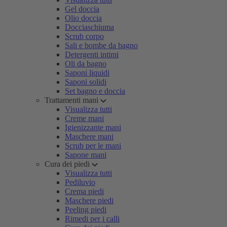
Gel doccia
Olio doccia
Docciaschiuma
Scrub corpo
Sali e bombe da bagno
Detergenti intimi
Oli da bagno
Saponi liquidi
Saponi solidi
Set bagno e doccia
Trattamenti mani
Visualizza tutti
Creme mani
Igienizzante mani
Maschere mani
Scrub per le mani
Sapone mani
Cura dei piedi
Visualizza tutti
Pediluvio
Crema piedi
Maschere piedi
Peeling piedi
Rimedi per i calli