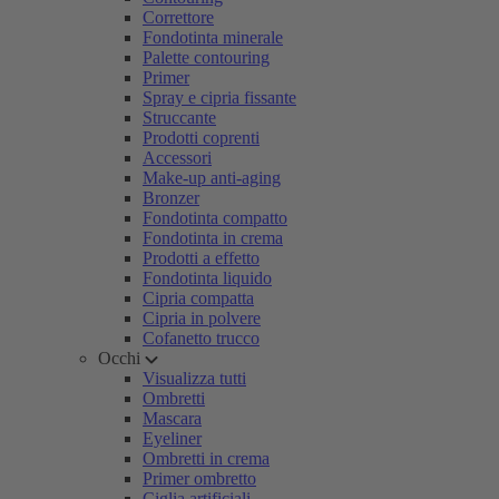
Correttore
Fondotinta minerale
Palette contouring
Primer
Spray e cipria fissante
Struccante
Prodotti coprenti
Accessori
Make-up anti-aging
Bronzer
Fondotinta compatto
Fondotinta in crema
Prodotti a effetto
Fondotinta liquido
Cipria compatta
Cipria in polvere
Cofanetto trucco
Occhi
Visualizza tutti
Ombretti
Mascara
Eyeliner
Ombretti in crema
Primer ombretto
Ciglia artificiali