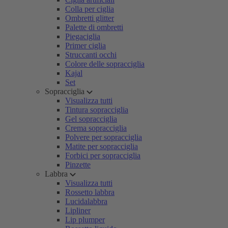
Colla per ciglia
Ombretti glitter
Palette di ombretti
Piegaciglia
Primer ciglia
Struccanti occhi
Colore delle sopracciglia
Kajal
Set
Sopracciglia
Visualizza tutti
Tintura sopracciglia
Gel sopracciglia
Crema sopracciglia
Polvere per sopracciglia
Matite per sopracciglia
Forbici per sopracciglia
Pinzette
Labbra
Visualizza tutti
Rossetto labbra
Lucidalabbra
Lipliner
Lip plumper