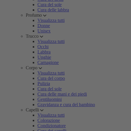
Cura del sole
Cura delle labbra
Profumo
Visualizza tutti
Donne
Unisex
Trucco
Visualizza tutti
Occhi
Labbra
Unghie
Carnagione
Corpo
Visualizza tutti
Cura del corpo
Pulizia
Cura del sole
Cura delle mani e dei piedi
Gentiluomini
Gravidanza e cura del bambino
Capelli
Visualizza tutti
Colorazione
Condizionatore
Cura dei capelli