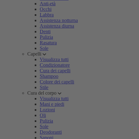
Anti-età
Occhi
Labbra
Assistenza notturna
Assistenza diurna
Denti
Pulizia
Rasatura
Sole
Capelli
Visualizza tutti
Condizionatore
Cura dei capelli
Shampoo
Colore dei capelli
Stile
Cura del corpo
Visualizza tutti
Mani e piedi
Lozioni
Oli
Pulizia
Sole
Deodoranti
Saponi