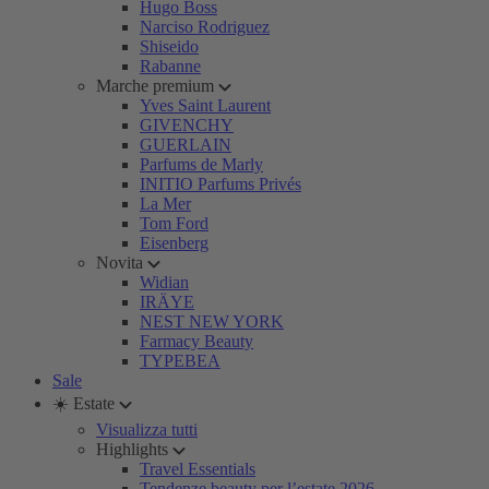
Hugo Boss
Narciso Rodriguez
Shiseido
Rabanne
Marche premium
Yves Saint Laurent
GIVENCHY
GUERLAIN
Parfums de Marly
INITIO Parfums Privés
La Mer
Tom Ford
Eisenberg
Novita
Widian
IRÄYE
NEST NEW YORK
Farmacy Beauty
TYPEBEA
Sale
☀️ Estate
Visualizza tutti
Highlights
Travel Essentials
Tendenze beauty per l’estate 2026