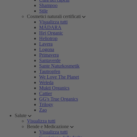
Shampoo
Stile
Cosmetici naturali certificati
Visualizza tutti
MÁDARA
Hej Organic
Heliotrop
Lavera
Logona
Primavera
Santaverde
Sante Naturkosmetik
Tautropfen
We Love The Planet
Weleda
Mukti Organics
Cattier
GG's True Organics
Trilogy
Zao
Salute
Visualizza tutti
Bende e Medicazione
Visualizza tutti