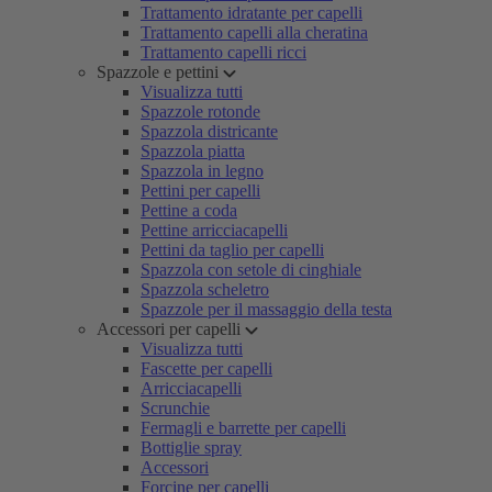
Trattamento idratante per capelli
Trattamento capelli alla cheratina
Trattamento capelli ricci
Spazzole e pettini
Visualizza tutti
Spazzole rotonde
Spazzola districante
Spazzola piatta
Spazzola in legno
Pettini per capelli
Pettine a coda
Pettine arricciacapelli
Pettini da taglio per capelli
Spazzola con setole di cinghiale
Spazzola scheletro
Spazzole per il massaggio della testa
Accessori per capelli
Visualizza tutti
Fascette per capelli
Arricciacapelli
Scrunchie
Fermagli e barrette per capelli
Bottiglie spray
Accessori
Forcine per capelli