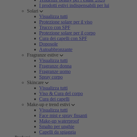
I prodotti estivi indispensabili per lui
Solari
Visualizza tutti
Protezione solare per il viso
Trucco con SPF
Protezione solare per il corpo
Cura dei capelli con SPF
Doposole
Autoabbronzante
Fragranze estive
Visualizza tutti
Fragranze donna
Fragranze uomo
Spray corpo
Skincare
Visualizza tutti
Viso & Cura del corpo
Cura dei capelli
Make-up e trend estivi
Visualizza tutti
Face mist e spray fissanti
Make-up waterproof
Smalto per unghie
Capelli da spiaggia