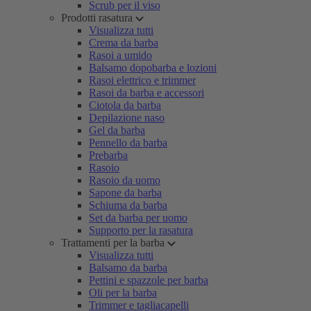
Scrub per il viso
Prodotti rasatura
Visualizza tutti
Crema da barba
Rasoi a umido
Balsamo dopobarba e lozioni
Rasoi elettrico e trimmer
Rasoi da barba e accessori
Ciotola da barba
Depilazione naso
Gel da barba
Pennello da barba
Prebarba
Rasoio
Rasoio da uomo
Sapone da barba
Schiuma da barba
Set da barba per uomo
Supporto per la rasatura
Trattamenti per la barba
Visualizza tutti
Balsamo da barba
Pettini e spazzole per barba
Oli per la barba
Trimmer e tagliacapelli