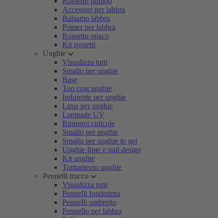
Rossetto liquido
Accessori per labbra
Balsamo labbra
Primer per labbra
Rossetto opaco
Kit rossetti
Unghie
Visualizza tutti
Smalto per unghie
Base
Top coat unghie
Indurente per unghie
Lima per unghie
Lampade UV
Rimuovi cuticole
Smalto per unghie
Smalto per unghie in gel
Unghie finte e nail design
Kit unghie
Trattamento unghie
Pennelli trucco
Visualizza tutti
Pennelli fondotinta
Pennelli ombretto
Pennello per labbra