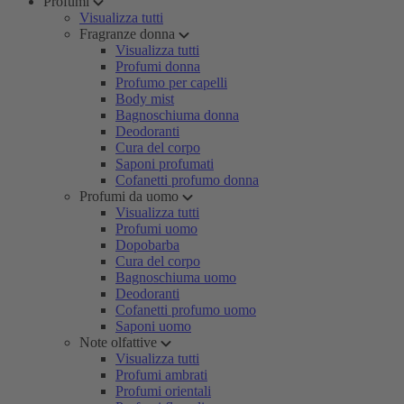
Profumi
Visualizza tutti
Fragranze donna
Visualizza tutti
Profumi donna
Profumo per capelli
Body mist
Bagnoschiuma donna
Deodoranti
Cura del corpo
Saponi profumati
Cofanetti profumo donna
Profumi da uomo
Visualizza tutti
Profumi uomo
Dopobarba
Cura del corpo
Bagnoschiuma uomo
Deodoranti
Cofanetti profumo uomo
Saponi uomo
Note olfattive
Visualizza tutti
Profumi ambrati
Profumi orientali