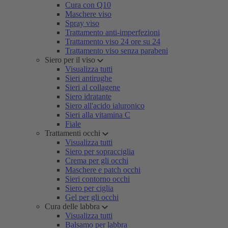
Cura con Q10
Maschere viso
Spray viso
Trattamento anti-imperfezioni
Trattamento viso 24 ore su 24
Trattamento viso senza parabeni
Siero per il viso
Visualizza tutti
Sieri antirughe
Sieri al collagene
Siero idratante
Siero all'acido ialuronico
Sieri alla vitamina C
Fiale
Trattamenti occhi
Visualizza tutti
Siero per sopracciglia
Crema per gli occhi
Maschere e patch occhi
Sieri contorno occhi
Siero per ciglia
Gel per gli occhi
Cura delle labbra
Visualizza tutti
Balsamo per labbra