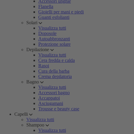
Accessori unghie
Flanella
Gioielli per mani e piedi
Guanti esfolianti
Solari
Visualizza tutti
Doposole
Autoabbronzanti
Protezione solare
Depilazione
Visualizza tutti
Cera fredda e calda
Rasoi
Cura della barba
Crema depilatoria
Bagno
Visualizza tutti
Accessori bagno
Accappatoi
Asciugamani
Trousse e beauty case
Capelli
Visualizza tutti
Shampoo
Visualizza tutti