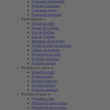
Fragranze primaverili
Profumi d'autunno
Fragranze estive
Fragranze invernali
Punti salienti
Visualizza tutti
Acque di Colonia
Eau de Parfum
Eau de Toilette
Miniature di profumo
Novità in fatto di profumi
Offerte di profumi
Profumi in acconto
Profumo popolare
Profumo unisex
Profumi per paese
Visualizza tutti
Profumi arabi
Profumi francesi
Profumi italiani
Profumi spagnoli
Profumi di lusso
Visualizza tutti
Profumi di lusso donna
Profumi di lusso uomo