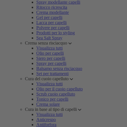
Spray modellante capelli
Ritocco ricrescita
Crema modellante
Gel per capelli
Lacca per capelli
Polvere per capelli
Prodotti per lo styling
Sea Salt Spray
Crema senza risciacquo
Visualizza tutti
Olio per capelli
Siero per capelli
Spray per capelli
Balsamo senza risciacquo
Set per trattamenti
Cura del cuoio capelluto
Visualizza tutti
Olio per il cuoio capelluto
Scrub cuoio capelluto
Tonico per capelli
Crema solare
Cura in base al tipo di capelli
Visualizza tutti
Anticrespo
Antiforfora