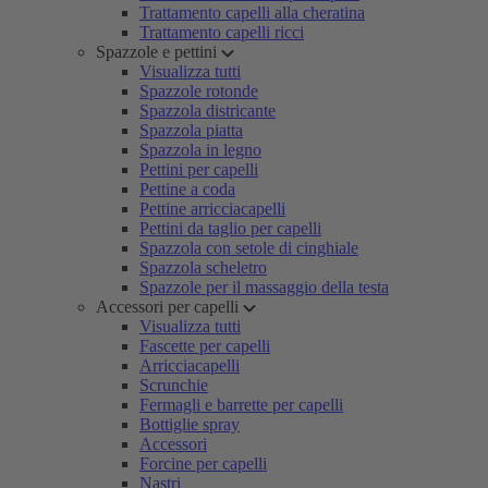
Trattamento capelli alla cheratina
Trattamento capelli ricci
Spazzole e pettini
Visualizza tutti
Spazzole rotonde
Spazzola districante
Spazzola piatta
Spazzola in legno
Pettini per capelli
Pettine a coda
Pettine arricciacapelli
Pettini da taglio per capelli
Spazzola con setole di cinghiale
Spazzola scheletro
Spazzole per il massaggio della testa
Accessori per capelli
Visualizza tutti
Fascette per capelli
Arricciacapelli
Scrunchie
Fermagli e barrette per capelli
Bottiglie spray
Accessori
Forcine per capelli
Nastri