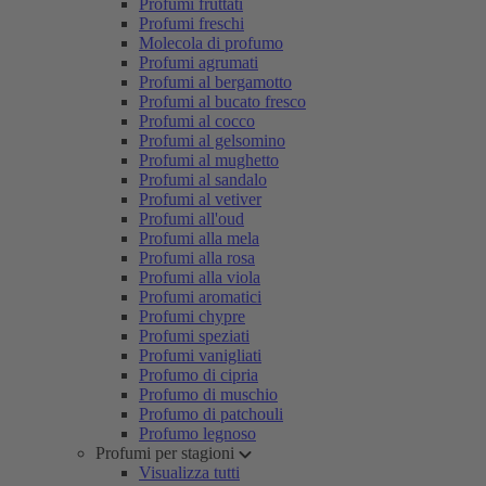
Profumi fruttati
Profumi freschi
Molecola di profumo
Profumi agrumati
Profumi al bergamotto
Profumi al bucato fresco
Profumi al cocco
Profumi al gelsomino
Profumi al mughetto
Profumi al sandalo
Profumi al vetiver
Profumi all'oud
Profumi alla mela
Profumi alla rosa
Profumi alla viola
Profumi aromatici
Profumi chypre
Profumi speziati
Profumi vanigliati
Profumo di cipria
Profumo di muschio
Profumo di patchouli
Profumo legnoso
Profumi per stagioni
Visualizza tutti