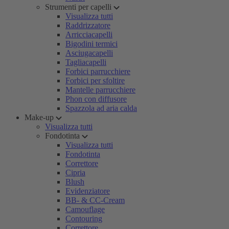
Strumenti per capelli
Visualizza tutti
Raddrizzatore
Arricciacapelli
Bigodini termici
Asciugacapelli
Tagliacapelli
Forbici parrucchiere
Forbici per sfoltire
Mantelle parrucchiere
Phon con diffusore
Spazzola ad aria calda
Make-up
Visualizza tutti
Fondotinta
Visualizza tutti
Fondotinta
Correttore
Cipria
Blush
Evidenziatore
BB- & CC-Cream
Camouflage
Contouring
Correttore