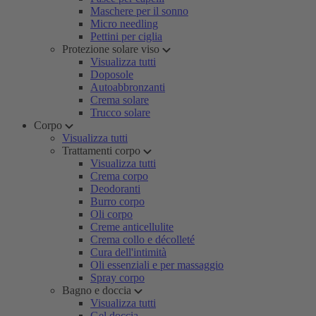
Maschere per il sonno
Micro needling
Pettini per ciglia
Protezione solare viso
Visualizza tutti
Doposole
Autoabbronzanti
Crema solare
Trucco solare
Corpo
Visualizza tutti
Trattamenti corpo
Visualizza tutti
Crema corpo
Deodoranti
Burro corpo
Oli corpo
Creme anticellulite
Crema collo e décolleté
Cura dell'intimità
Oli essenziali e per massaggio
Spray corpo
Bagno e doccia
Visualizza tutti
Gel doccia