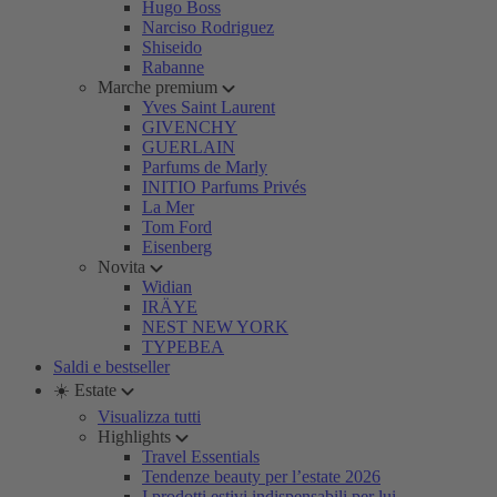
Hugo Boss
Narciso Rodriguez
Shiseido
Rabanne
Marche premium
Yves Saint Laurent
GIVENCHY
GUERLAIN
Parfums de Marly
INITIO Parfums Privés
La Mer
Tom Ford
Eisenberg
Novita
Widian
IRÄYE
NEST NEW YORK
TYPEBEA
Saldi e bestseller
☀️ Estate
Visualizza tutti
Highlights
Travel Essentials
Tendenze beauty per l’estate 2026
I prodotti estivi indispensabili per lui