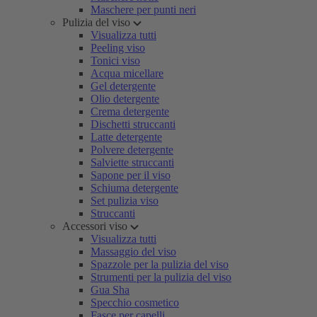
Maschere per punti neri
Pulizia del viso
Visualizza tutti
Peeling viso
Tonici viso
Acqua micellare
Gel detergente
Olio detergente
Crema detergente
Dischetti struccanti
Latte detergente
Polvere detergente
Salviette struccanti
Sapone per il viso
Schiuma detergente
Set pulizia viso
Struccanti
Accessori viso
Visualizza tutti
Massaggio del viso
Spazzole per la pulizia del viso
Strumenti per la pulizia del viso
Gua Sha
Specchio cosmetico
Fasce per capelli