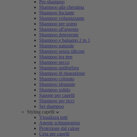
Pre-shampoo
Shampoo alla cheratina
Shampoo lisciante
Shampoo volumizzante
Shampoo per uomo
Shampoo all'argento
Shampoo detergente
Shampoo e balsamo 2 in 1
Shampoo naturale
Shampoo senza siliconi
Shampoo tea tree
Shampoo secco
Shampoo antiforfora
Shampoo di riparazione
Shampoo colorato
Shampoo idratante
Shampoo solido
Sapone per capelli
Shampoo per ricci
Set shampoo
Styling capelli
Visualizza tutti
Agente schiumogeno
Protezione dal calore
Cera per capelli