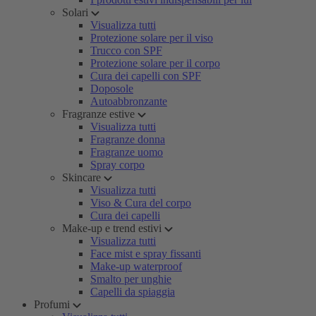
Solari
Visualizza tutti
Protezione solare per il viso
Trucco con SPF
Protezione solare per il corpo
Cura dei capelli con SPF
Doposole
Autoabbronzante
Fragranze estive
Visualizza tutti
Fragranze donna
Fragranze uomo
Spray corpo
Skincare
Visualizza tutti
Viso & Cura del corpo
Cura dei capelli
Make-up e trend estivi
Visualizza tutti
Face mist e spray fissanti
Make-up waterproof
Smalto per unghie
Capelli da spiaggia
Profumi