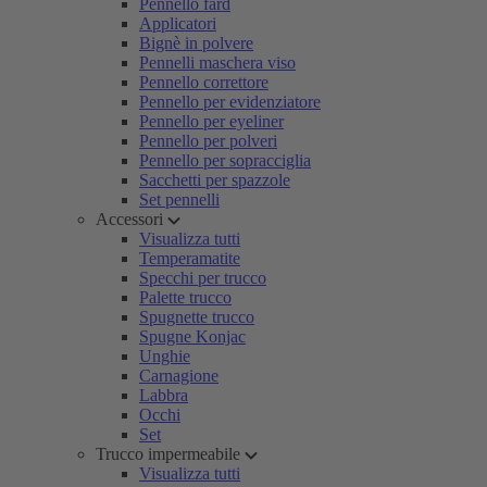
Pennello fard
Applicatori
Bignè in polvere
Pennelli maschera viso
Pennello correttore
Pennello per evidenziatore
Pennello per eyeliner
Pennello per polveri
Pennello per sopracciglia
Sacchetti per spazzole
Set pennelli
Accessori
Visualizza tutti
Temperamatite
Specchi per trucco
Palette trucco
Spugnette trucco
Spugne Konjac
Unghie
Carnagione
Labbra
Occhi
Set
Trucco impermeabile
Visualizza tutti