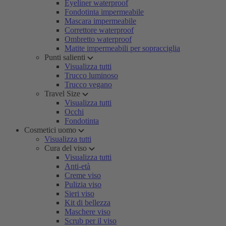
Eyeliner waterproof
Fondotinta impermeabile
Mascara impermeabile
Correttore waterproof
Ombretto waterproof
Matite impermeabili per sopracciglia
Punti salienti
Visualizza tutti
Trucco luminoso
Trucco vegano
Travel Size
Visualizza tutti
Occhi
Fondotinta
Cosmetici uomo
Visualizza tutti
Cura del viso
Visualizza tutti
Anti-età
Creme viso
Pulizia viso
Sieri viso
Kit di bellezza
Maschere viso
Scrub per il viso