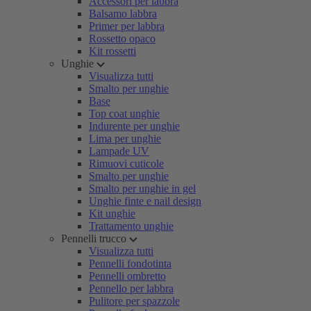
Accessori per labbra
Balsamo labbra
Primer per labbra
Rossetto opaco
Kit rossetti
Unghie
Visualizza tutti
Smalto per unghie
Base
Top coat unghie
Indurente per unghie
Lima per unghie
Lampade UV
Rimuovi cuticole
Smalto per unghie
Smalto per unghie in gel
Unghie finte e nail design
Kit unghie
Trattamento unghie
Pennelli trucco
Visualizza tutti
Pennelli fondotinta
Pennelli ombretto
Pennello per labbra
Pulitore per spazzole