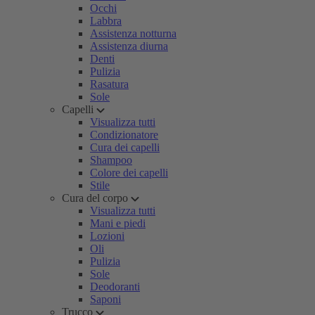
Occhi
Labbra
Assistenza notturna
Assistenza diurna
Denti
Pulizia
Rasatura
Sole
Capelli
Visualizza tutti
Condizionatore
Cura dei capelli
Shampoo
Colore dei capelli
Stile
Cura del corpo
Visualizza tutti
Mani e piedi
Lozioni
Oli
Pulizia
Sole
Deodoranti
Saponi
Trucco