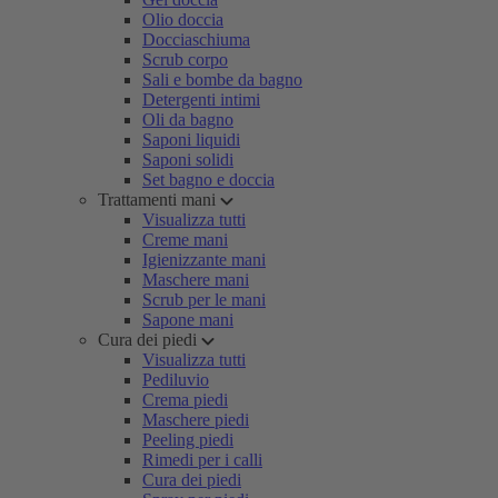
Olio doccia
Docciaschiuma
Scrub corpo
Sali e bombe da bagno
Detergenti intimi
Oli da bagno
Saponi liquidi
Saponi solidi
Set bagno e doccia
Trattamenti mani
Visualizza tutti
Creme mani
Igienizzante mani
Maschere mani
Scrub per le mani
Sapone mani
Cura dei piedi
Visualizza tutti
Pediluvio
Crema piedi
Maschere piedi
Peeling piedi
Rimedi per i calli
Cura dei piedi