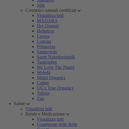
Stile
Cosmetici naturali certificati
Visualizza tutti
MÁDARA
Hej Organic
Heliotrop
Lavera
Logona
Primavera
Santaverde
Sante Naturkosmetik
Tautropfen
We Love The Planet
Weleda
Mukti Organics
Cattier
GG's True Organics
Trilogy
Zao
Salute
Visualizza tutti
Bende e Medicazione
Visualizza tutti
Guarigione delle ferite