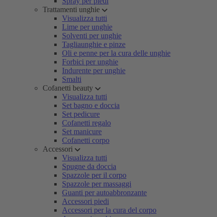
Spray per piedi
Trattamenti unghie
Visualizza tutti
Lime per unghie
Solventi per unghie
Tagliaunghie e pinze
Oli e penne per la cura delle unghie
Forbici per unghie
Indurente per unghie
Smalti
Cofanetti beauty
Visualizza tutti
Set bagno e doccia
Set pedicure
Cofanetti regalo
Set manicure
Cofanetti corpo
Accessori
Visualizza tutti
Spugne da doccia
Spazzole per il corpo
Spazzole per massaggi
Guanti per autoabbronzante
Accessori piedi
Accessori per la cura del corpo