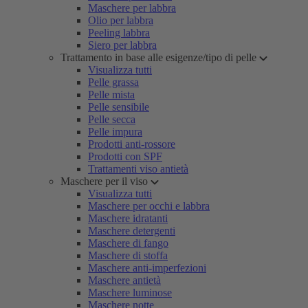
Maschere per labbra
Olio per labbra
Peeling labbra
Siero per labbra
Trattamento in base alle esigenze/tipo di pelle
Visualizza tutti
Pelle grassa
Pelle mista
Pelle sensibile
Pelle secca
Pelle impura
Prodotti anti-rossore
Prodotti con SPF
Trattamenti viso antietà
Maschere per il viso
Visualizza tutti
Maschere per occhi e labbra
Maschere idratanti
Maschere detergenti
Maschere di fango
Maschere di stoffa
Maschere anti-imperfezioni
Maschere antietà
Maschere luminose
Maschere notte