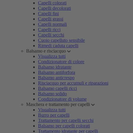
Capelli colorati
Capelli decolorati
Capelli fini
Capelli grassi
Capelli normali
Capelli ricci
Capelli secchi
Cuoio capelluto sensibile
Rimedi caduta capelli
Balsamo e risciacquo
Visualizza tutti
Condizionatore di colore
Balsamo idratante
Balsamo antiforfora
Balsamo anticrespo
Risciacquo per accumuli e riparazioni
Balsamo capelli ricci
Balsamo solido
Condizionatore di volume
Maschera e trattamento per capelli
Visualizza tutti
Burro per capelli
Trattamento per capelli secchi
Balsamo per capelli colorati
Trattamento idratante per capelli