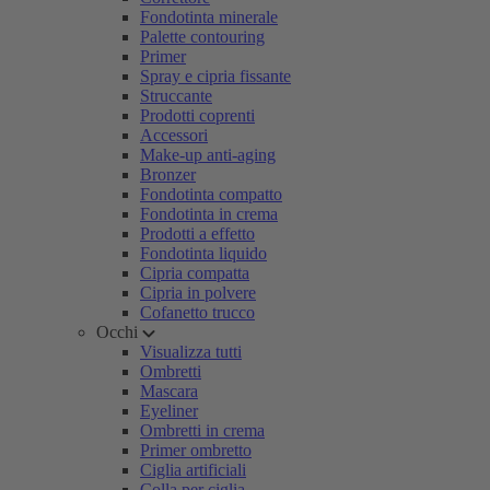
Fondotinta minerale
Palette contouring
Primer
Spray e cipria fissante
Struccante
Prodotti coprenti
Accessori
Make-up anti-aging
Bronzer
Fondotinta compatto
Fondotinta in crema
Prodotti a effetto
Fondotinta liquido
Cipria compatta
Cipria in polvere
Cofanetto trucco
Occhi
Visualizza tutti
Ombretti
Mascara
Eyeliner
Ombretti in crema
Primer ombretto
Ciglia artificiali
Colla per ciglia