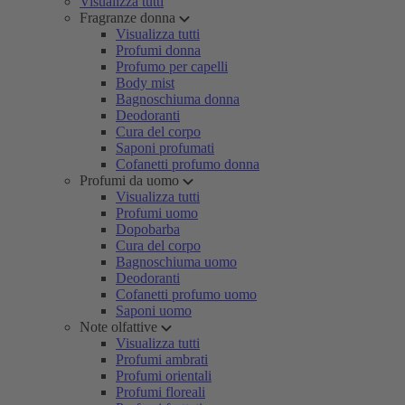
Visualizza tutti
Fragranze donna
Visualizza tutti
Profumi donna
Profumo per capelli
Body mist
Bagnoschiuma donna
Deodoranti
Cura del corpo
Saponi profumati
Cofanetti profumo donna
Profumi da uomo
Visualizza tutti
Profumi uomo
Dopobarba
Cura del corpo
Bagnoschiuma uomo
Deodoranti
Cofanetti profumo uomo
Saponi uomo
Note olfattive
Visualizza tutti
Profumi ambrati
Profumi orientali
Profumi floreali