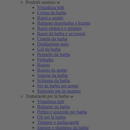
Prodotti rasatura
Visualizza tutti
Crema da barba
Rasoi a umido
Balsamo dopobarba e lozioni
Rasoi elettrico e trimmer
Rasoi da barba e accessori
Ciotola da barba
Depilazione naso
Gel da barba
Pennello da barba
Prebarba
Rasoio
Rasoio da uomo
Sapone da barba
Schiuma da barba
Set da barba per uomo
Supporto per la rasatura
Trattamenti per la barba
Visualizza tutti
Balsamo da barba
Pettini e spazzole per barba
Oli per la barba
Trimmer e tagliacapelli
Sapone e shampoo da barba