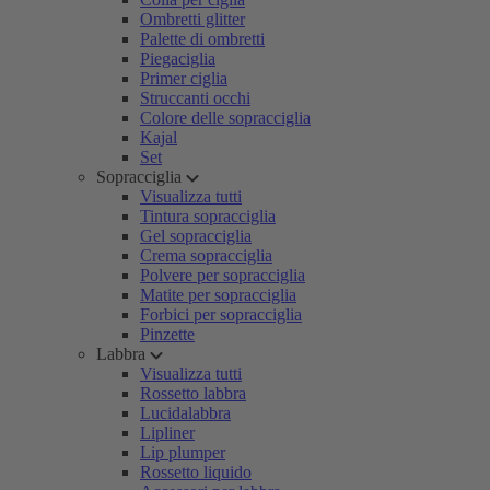
Ombretti glitter
Palette di ombretti
Piegaciglia
Primer ciglia
Struccanti occhi
Colore delle sopracciglia
Kajal
Set
Sopracciglia
Visualizza tutti
Tintura sopracciglia
Gel sopracciglia
Crema sopracciglia
Polvere per sopracciglia
Matite per sopracciglia
Forbici per sopracciglia
Pinzette
Labbra
Visualizza tutti
Rossetto labbra
Lucidalabbra
Lipliner
Lip plumper
Rossetto liquido