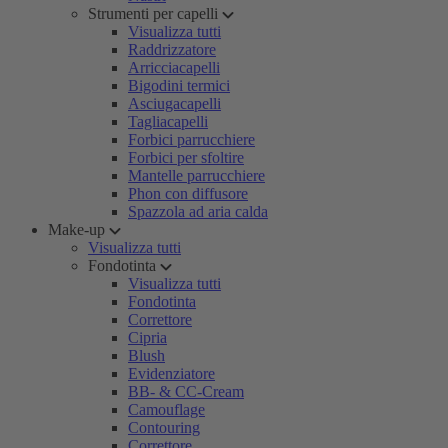
Strumenti per capelli
Visualizza tutti
Raddrizzatore
Arricciacapelli
Bigodini termici
Asciugacapelli
Tagliacapelli
Forbici parrucchiere
Forbici per sfoltire
Mantelle parrucchiere
Phon con diffusore
Spazzola ad aria calda
Make-up
Visualizza tutti
Fondotinta
Visualizza tutti
Fondotinta
Correttore
Cipria
Blush
Evidenziatore
BB- & CC-Cream
Camouflage
Contouring
Correttore