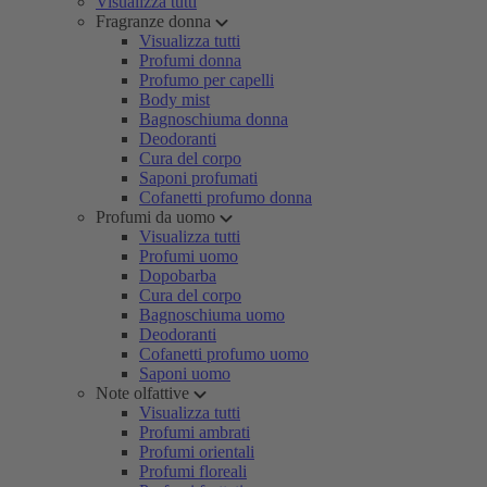
Visualizza tutti
Fragranze donna
Visualizza tutti
Profumi donna
Profumo per capelli
Body mist
Bagnoschiuma donna
Deodoranti
Cura del corpo
Saponi profumati
Cofanetti profumo donna
Profumi da uomo
Visualizza tutti
Profumi uomo
Dopobarba
Cura del corpo
Bagnoschiuma uomo
Deodoranti
Cofanetti profumo uomo
Saponi uomo
Note olfattive
Visualizza tutti
Profumi ambrati
Profumi orientali
Profumi floreali