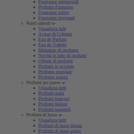
Fragranze primaverili
Profumi d'autunno
Fragranze estive
Fragranze invernali
Punti salienti
Visualizza tutti
Acque di Colonia
Eau de Parfum
Eau de Toilette
Miniature di profumo
Novità in fatto di profumi
Offerte di profumi
Profumi in acconto
Profumo popolare
Profumo unisex
Profumi per paese
Visualizza tutti
Profumi arabi
Profumi francesi
Profumi italiani
Profumi spagnoli
Profumi di lusso
Visualizza tutti
Profumi di lusso donna
Profumi di lusso uomo