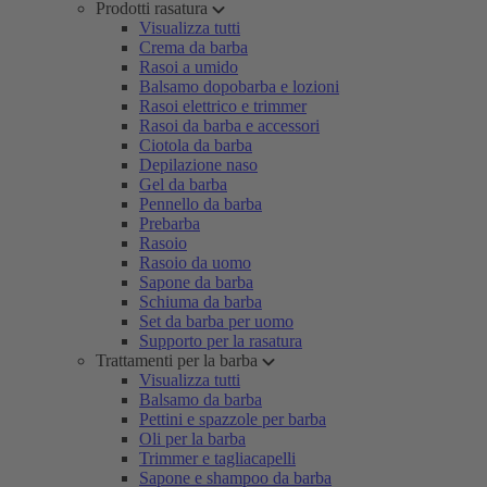
Prodotti rasatura
Visualizza tutti
Crema da barba
Rasoi a umido
Balsamo dopobarba e lozioni
Rasoi elettrico e trimmer
Rasoi da barba e accessori
Ciotola da barba
Depilazione naso
Gel da barba
Pennello da barba
Prebarba
Rasoio
Rasoio da uomo
Sapone da barba
Schiuma da barba
Set da barba per uomo
Supporto per la rasatura
Trattamenti per la barba
Visualizza tutti
Balsamo da barba
Pettini e spazzole per barba
Oli per la barba
Trimmer e tagliacapelli
Sapone e shampoo da barba