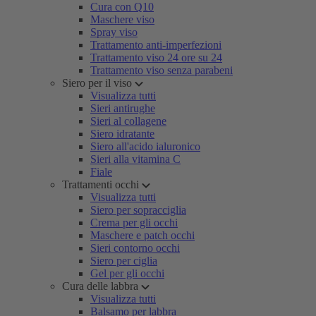
Cura con Q10
Maschere viso
Spray viso
Trattamento anti-imperfezioni
Trattamento viso 24 ore su 24
Trattamento viso senza parabeni
Siero per il viso
Visualizza tutti
Sieri antirughe
Sieri al collagene
Siero idratante
Siero all'acido ialuronico
Sieri alla vitamina C
Fiale
Trattamenti occhi
Visualizza tutti
Siero per sopracciglia
Crema per gli occhi
Maschere e patch occhi
Sieri contorno occhi
Siero per ciglia
Gel per gli occhi
Cura delle labbra
Visualizza tutti
Balsamo per labbra