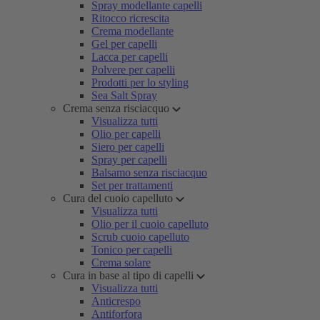
Spray modellante capelli
Ritocco ricrescita
Crema modellante
Gel per capelli
Lacca per capelli
Polvere per capelli
Prodotti per lo styling
Sea Salt Spray
Crema senza risciacquo
Visualizza tutti
Olio per capelli
Siero per capelli
Spray per capelli
Balsamo senza risciacquo
Set per trattamenti
Cura del cuoio capelluto
Visualizza tutti
Olio per il cuoio capelluto
Scrub cuoio capelluto
Tonico per capelli
Crema solare
Cura in base al tipo di capelli
Visualizza tutti
Anticrespo
Antiforfora