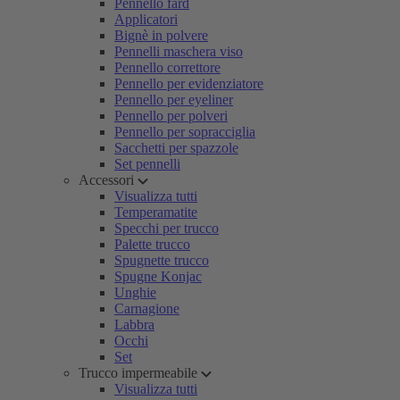
Pennello fard
Applicatori
Bignè in polvere
Pennelli maschera viso
Pennello correttore
Pennello per evidenziatore
Pennello per eyeliner
Pennello per polveri
Pennello per sopracciglia
Sacchetti per spazzole
Set pennelli
Accessori
Visualizza tutti
Temperamatite
Specchi per trucco
Palette trucco
Spugnette trucco
Spugne Konjac
Unghie
Carnagione
Labbra
Occhi
Set
Trucco impermeabile
Visualizza tutti