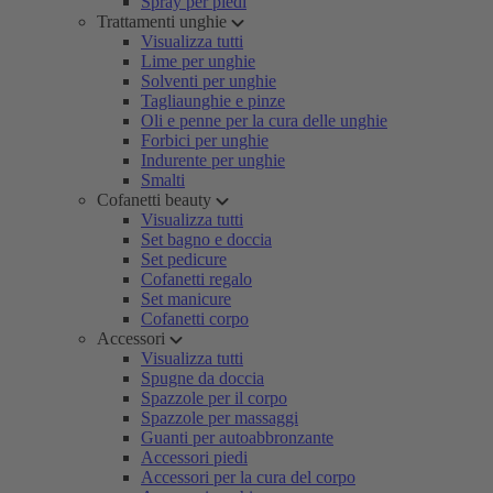
Spray per piedi
Trattamenti unghie
Visualizza tutti
Lime per unghie
Solventi per unghie
Tagliaunghie e pinze
Oli e penne per la cura delle unghie
Forbici per unghie
Indurente per unghie
Smalti
Cofanetti beauty
Visualizza tutti
Set bagno e doccia
Set pedicure
Cofanetti regalo
Set manicure
Cofanetti corpo
Accessori
Visualizza tutti
Spugne da doccia
Spazzole per il corpo
Spazzole per massaggi
Guanti per autoabbronzante
Accessori piedi
Accessori per la cura del corpo