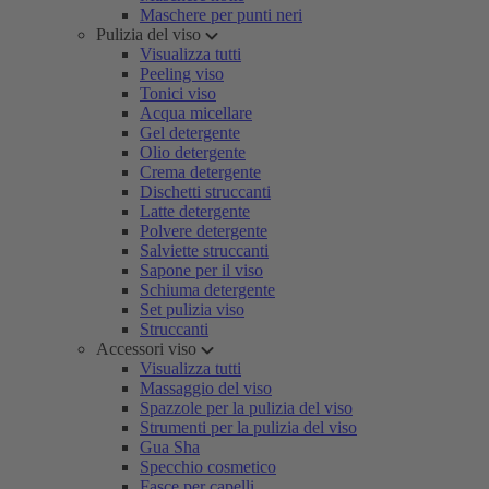
Maschere per punti neri
Pulizia del viso
Visualizza tutti
Peeling viso
Tonici viso
Acqua micellare
Gel detergente
Olio detergente
Crema detergente
Dischetti struccanti
Latte detergente
Polvere detergente
Salviette struccanti
Sapone per il viso
Schiuma detergente
Set pulizia viso
Struccanti
Accessori viso
Visualizza tutti
Massaggio del viso
Spazzole per la pulizia del viso
Strumenti per la pulizia del viso
Gua Sha
Specchio cosmetico
Fasce per capelli