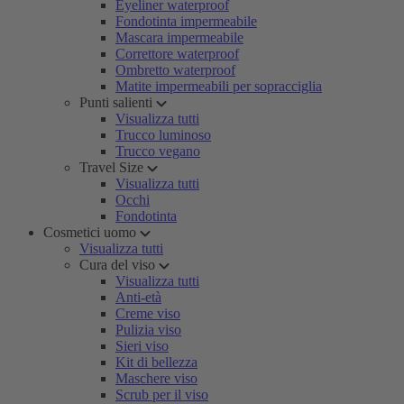
Eyeliner waterproof
Fondotinta impermeabile
Mascara impermeabile
Correttore waterproof
Ombretto waterproof
Matite impermeabili per sopracciglia
Punti salienti
Visualizza tutti
Trucco luminoso
Trucco vegano
Travel Size
Visualizza tutti
Occhi
Fondotinta
Cosmetici uomo
Visualizza tutti
Cura del viso
Visualizza tutti
Anti-età
Creme viso
Pulizia viso
Sieri viso
Kit di bellezza
Maschere viso
Scrub per il viso