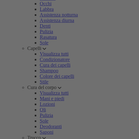
Occhi
Labbra
Assistenza notturna
Assistenza diurna
Denti
Pulizia
Rasatura
Sole
Capelli
Visualizza tutti
Condizionatore
Cura dei capelli
Shampoo
Colore dei capelli
Stile
Cura del corpo
Visualizza tutti
Mani e piedi
Lozioni
Oli
Pulizia
Sole
Deodoranti
Saponi
Trucco