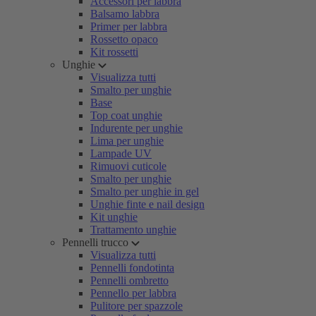
Accessori per labbra
Balsamo labbra
Primer per labbra
Rossetto opaco
Kit rossetti
Unghie
Visualizza tutti
Smalto per unghie
Base
Top coat unghie
Indurente per unghie
Lima per unghie
Lampade UV
Rimuovi cuticole
Smalto per unghie
Smalto per unghie in gel
Unghie finte e nail design
Kit unghie
Trattamento unghie
Pennelli trucco
Visualizza tutti
Pennelli fondotinta
Pennelli ombretto
Pennello per labbra
Pulitore per spazzole