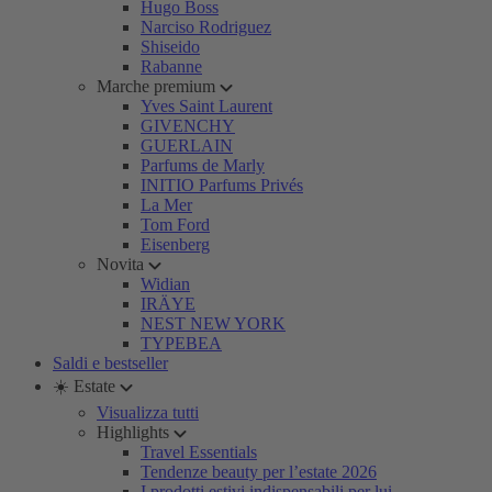
Hugo Boss
Narciso Rodriguez
Shiseido
Rabanne
Marche premium
Yves Saint Laurent
GIVENCHY
GUERLAIN
Parfums de Marly
INITIO Parfums Privés
La Mer
Tom Ford
Eisenberg
Novita
Widian
IRÄYE
NEST NEW YORK
TYPEBEA
Saldi e bestseller
☀️ Estate
Visualizza tutti
Highlights
Travel Essentials
Tendenze beauty per l’estate 2026
I prodotti estivi indispensabili per lui