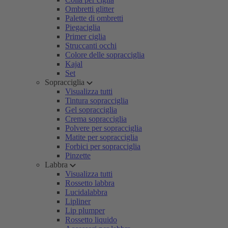
Ombretti glitter
Palette di ombretti
Piegaciglia
Primer ciglia
Struccanti occhi
Colore delle sopracciglia
Kajal
Set
Sopracciglia
Visualizza tutti
Tintura sopracciglia
Gel sopracciglia
Crema sopracciglia
Polvere per sopracciglia
Matite per sopracciglia
Forbici per sopracciglia
Pinzette
Labbra
Visualizza tutti
Rossetto labbra
Lucidalabbra
Lipliner
Lip plumper
Rossetto liquido