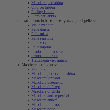
Maschere per labbra
Olio per labbra
Peeling labbra
Siero per labbra
Trattamento in base alle esigenze/tipo di pelle
Visualizza tutti
Pelle grassa
Pelle mista
Pelle sensibile
Pelle secca
Pelle impura
Prodotti anti-rossore
Prodotti con SPF
Trattamenti viso antietà
Maschere per il viso
Visualizza tutti
Maschere per occhi e labbra
Maschere idratanti
Maschere detergenti
Maschere di fango
Maschere di stoffa
Maschere anti-imperfezioni
Maschere antietà
Maschere luminose
Maschere notte