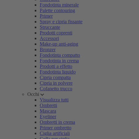
Fondotinta minerale
Palette contouring
Primer
Spray e cipria fissante
Struccante
Prodotti coprenti
Accessori
Make-up anti-aging
Bronzer
Fondotinta compatto
Fondotinta in crema
Prodotti a effetto
Fondotinta liquido
Cipria compatta
Cipria in polvere
Cofanetto trucco
Occhi
Visualizza tutti
Ombretti
Mascara
Eyeliner
Ombretti in crema
Primer ombretto
Ciglia artificiali
Colla per ciglia