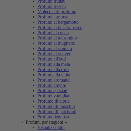
Profumi fruttati
Profumi freschi
Molecola di profumo
Profumi agrumati
Profumi al bergamotto
Profumi al bucato fresco
Profumi al cocco
Profumi al gelsomino
Profumi al mughetto
Profumi al sandalo
Profumi al vetiver
Profumi all'oud
Profumi alla mela
Profumi alla rosa
Profumi alla viola
Profumi aromatici
Profumi chypre
Profumi speziati
Profumi vanigliati
Profumo di cipria
Profumo di muschio
Profumo di patchouli
Profumo legnoso
Profumi per stagioni
Visualizza tutti