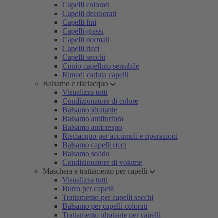
Capelli colorati
Capelli decolorati
Capelli fini
Capelli grassi
Capelli normali
Capelli ricci
Capelli secchi
Cuoio capelluto sensibile
Rimedi caduta capelli
Balsamo e risciacquo
Visualizza tutti
Condizionatore di colore
Balsamo idratante
Balsamo antiforfora
Balsamo anticrespo
Risciacquo per accumuli e riparazioni
Balsamo capelli ricci
Balsamo solido
Condizionatore di volume
Maschera e trattamento per capelli
Visualizza tutti
Burro per capelli
Trattamento per capelli secchi
Balsamo per capelli colorati
Trattamento idratante per capelli