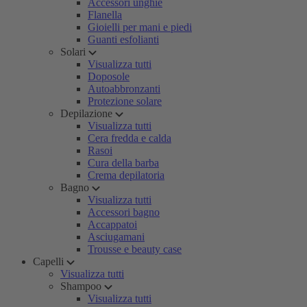
Accessori unghie
Flanella
Gioielli per mani e piedi
Guanti esfolianti
Solari
Visualizza tutti
Doposole
Autoabbronzanti
Protezione solare
Depilazione
Visualizza tutti
Cera fredda e calda
Rasoi
Cura della barba
Crema depilatoria
Bagno
Visualizza tutti
Accessori bagno
Accappatoi
Asciugamani
Trousse e beauty case
Capelli
Visualizza tutti
Shampoo
Visualizza tutti