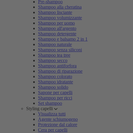
Pre-shampoo
Shampoo alla cheratina
Shampoo lisciante
Shampoo volumizzante
Shampoo per uomo
Shampoo all'argento
Shampoo detergente
Shampoo e balsamo 2 in 1
Shampoo naturale
Shampoo senza siliconi
Shampoo tea tree
Shampoo secco
Shampoo antiforfora
Shampoo di riparazione
Shampoo colorato
Shampoo idratante
Shampoo solido
Sapone per capelli
Shampoo per ricci
Set shampoo
Styling capelli
Visualizza tutti
Agente schiumogeno
Protezione dal calore
Cera per capelli