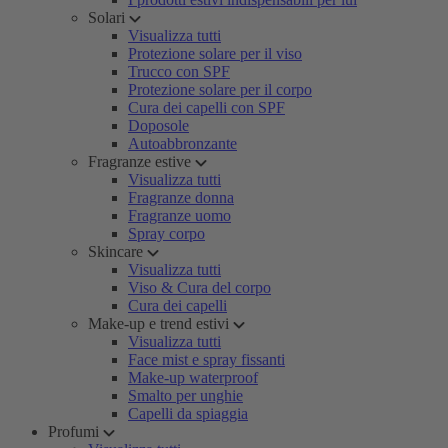
Solari
Visualizza tutti
Protezione solare per il viso
Trucco con SPF
Protezione solare per il corpo
Cura dei capelli con SPF
Doposole
Autoabbronzante
Fragranze estive
Visualizza tutti
Fragranze donna
Fragranze uomo
Spray corpo
Skincare
Visualizza tutti
Viso & Cura del corpo
Cura dei capelli
Make-up e trend estivi
Visualizza tutti
Face mist e spray fissanti
Make-up waterproof
Smalto per unghie
Capelli da spiaggia
Profumi