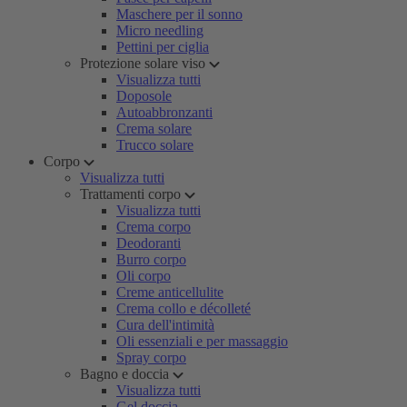
Maschere per il sonno
Micro needling
Pettini per ciglia
Protezione solare viso
Visualizza tutti
Doposole
Autoabbronzanti
Crema solare
Trucco solare
Corpo
Visualizza tutti
Trattamenti corpo
Visualizza tutti
Crema corpo
Deodoranti
Burro corpo
Oli corpo
Creme anticellulite
Crema collo e décolleté
Cura dell'intimità
Oli essenziali e per massaggio
Spray corpo
Bagno e doccia
Visualizza tutti
Gel doccia