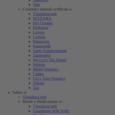
Stile
Cosmetici naturali certificati
Visualizza tutti
MÁDARA
Hej Organic
Heliotrop
Lavera
Logona
Primavera
Santaverde
Sante Naturkosmetik
Tautropfen
We Love The Planet
Weleda
Mukti Organics
Cattier
GG's True Organics
Trilogy
Zao
Salute
Visualizza tutti
Bende e Medicazione
Visualizza tutti
Guarigione delle ferite