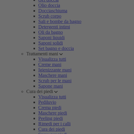
Olio doccia
Docciaschiuma
Scrub corpo
Sali e bombe da bagno
Detergenti intimi
Oli da bagno
Saponi liquidi
Saponi solidi
Set bagno e doccia
Trattamenti mani
Visualizza tutti
Creme mani
Igienizzante mani
Maschere mani
Scrub per le mani
Sapone mani
Cura dei piedi
Visualizza tutti
Pediluvio
Crema piedi
Maschere piedi
Peeling piedi
Rimedi per i calli
Cura dei piedi