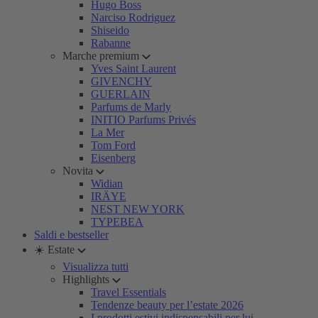
Hugo Boss
Narciso Rodriguez
Shiseido
Rabanne
Marche premium
Yves Saint Laurent
GIVENCHY
GUERLAIN
Parfums de Marly
INITIO Parfums Privés
La Mer
Tom Ford
Eisenberg
Novita
Widian
IRÄYE
NEST NEW YORK
TYPEBEA
Saldi e bestseller
☀️ Estate
Visualizza tutti
Highlights
Travel Essentials
Tendenze beauty per l’estate 2026
I prodotti estivi indispensabili per lui