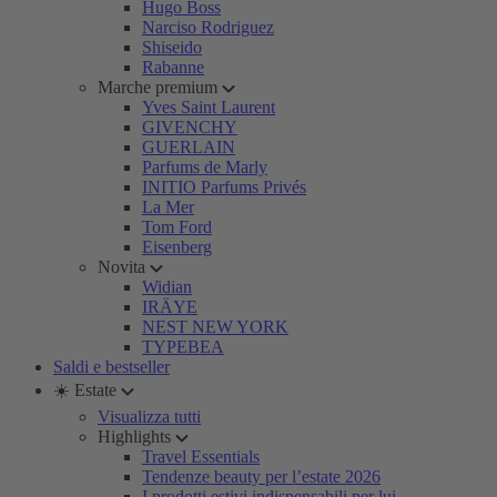
Hugo Boss
Narciso Rodriguez
Shiseido
Rabanne
Marche premium
Yves Saint Laurent
GIVENCHY
GUERLAIN
Parfums de Marly
INITIO Parfums Privés
La Mer
Tom Ford
Eisenberg
Novita
Widian
IRÄYE
NEST NEW YORK
TYPEBEA
Saldi e bestseller
☀️ Estate
Visualizza tutti
Highlights
Travel Essentials
Tendenze beauty per l’estate 2026
I prodotti estivi indispensabili per lui