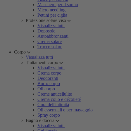
Maschere per il sonno
Micro needling
Pettini per ciglia
Protezione solare viso
Visualizza tutti
Doposole
Autoabbronzanti
Crema solare
Trucco solare
Corpo
Visualizza tutti
Trattamenti corpo
Visualizza tutti
Crema corpo
Deodoranti
Burro corpo
Oli corpo
Creme anticellulite
Crema collo e décolleté
Cura dell'intimità
Oli essenziali e per massaggio
Spray corpo
Bagno e doccia
Visualizza tutti
Gel doccia