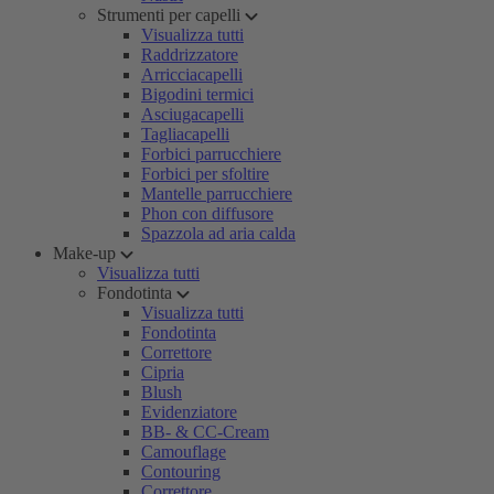
Strumenti per capelli
Visualizza tutti
Raddrizzatore
Arricciacapelli
Bigodini termici
Asciugacapelli
Tagliacapelli
Forbici parrucchiere
Forbici per sfoltire
Mantelle parrucchiere
Phon con diffusore
Spazzola ad aria calda
Make-up
Visualizza tutti
Fondotinta
Visualizza tutti
Fondotinta
Correttore
Cipria
Blush
Evidenziatore
BB- & CC-Cream
Camouflage
Contouring
Correttore