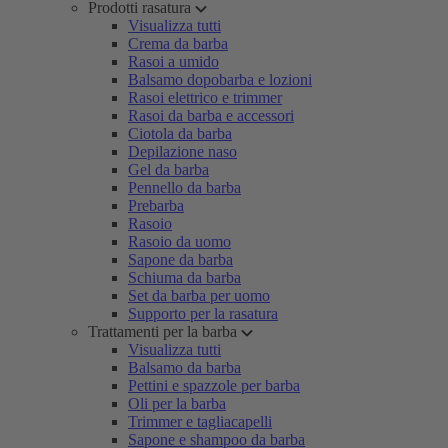
Prodotti rasatura
Visualizza tutti
Crema da barba
Rasoi a umido
Balsamo dopobarba e lozioni
Rasoi elettrico e trimmer
Rasoi da barba e accessori
Ciotola da barba
Depilazione naso
Gel da barba
Pennello da barba
Prebarba
Rasoio
Rasoio da uomo
Sapone da barba
Schiuma da barba
Set da barba per uomo
Supporto per la rasatura
Trattamenti per la barba
Visualizza tutti
Balsamo da barba
Pettini e spazzole per barba
Oli per la barba
Trimmer e tagliacapelli
Sapone e shampoo da barba