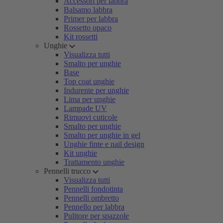
Accessori per labbra
Balsamo labbra
Primer per labbra
Rossetto opaco
Kit rossetti
Unghie
Visualizza tutti
Smalto per unghie
Base
Top coat unghie
Indurente per unghie
Lima per unghie
Lampade UV
Rimuovi cuticole
Smalto per unghie
Smalto per unghie in gel
Unghie finte e nail design
Kit unghie
Trattamento unghie
Pennelli trucco
Visualizza tutti
Pennelli fondotinta
Pennelli ombretto
Pennello per labbra
Pulitore per spazzole