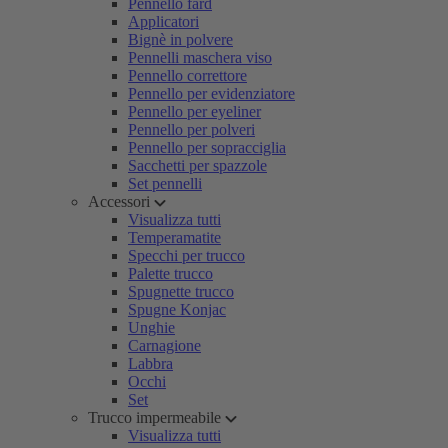
Pennello fard
Applicatori
Bignè in polvere
Pennelli maschera viso
Pennello correttore
Pennello per evidenziatore
Pennello per eyeliner
Pennello per polveri
Pennello per sopracciglia
Sacchetti per spazzole
Set pennelli
Accessori
Visualizza tutti
Temperamatite
Specchi per trucco
Palette trucco
Spugnette trucco
Spugne Konjac
Unghie
Carnagione
Labbra
Occhi
Set
Trucco impermeabile
Visualizza tutti