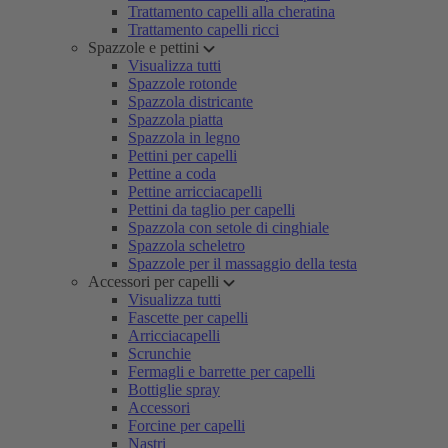
Trattamento capelli alla cheratina
Trattamento capelli ricci
Spazzole e pettini
Visualizza tutti
Spazzole rotonde
Spazzola districante
Spazzola piatta
Spazzola in legno
Pettini per capelli
Pettine a coda
Pettine arricciacapelli
Pettini da taglio per capelli
Spazzola con setole di cinghiale
Spazzola scheletro
Spazzole per il massaggio della testa
Accessori per capelli
Visualizza tutti
Fascette per capelli
Arricciacapelli
Scrunchie
Fermagli e barrette per capelli
Bottiglie spray
Accessori
Forcine per capelli
Nastri