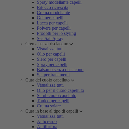
Spray modellante capelli
Ritocco ricrescita
Crema modellante
Gel per capelli
Lacca per capelli
Polvere per capelli
Prodotti per lo styling
Sea Salt Spray
Crema senza risciacquo
Visualizza tutti
Olio per capelli
Siero per capelli
Spray per capelli
Balsamo senza risciacquo
Set per trattamenti
Cura del cuoio capelluto
Visualizza tutti
Olio per il cuoio capelluto
Scrub cuoio capelluto
Tonico per capelli
Crema solare
Cura in base al tipo di capelli
Visualizza tutti
Anticrespo
Antiforfora