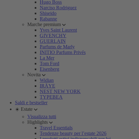
Hugo Boss
Narciso Rodriguez
Shiseido
Rabanne
Marche premium
Yves Saint Laurent
GIVENCHY
GUERLAIN
Parfums de Marly
INITIO Parfums Privés
La Mer
Tom Ford
Eisenberg
Novita
Widian
IRÄYE
NEST NEW YORK
TYPEBEA
Saldi e bestseller
☀️ Estate
Visualizza tutti
Highlights
Travel Essentials
Tendenze beauty per l’estate 2026
I prodotti estivi indispensabili per lui