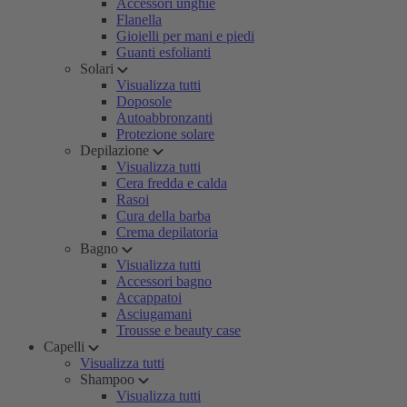
Accessori unghie
Flanella
Gioielli per mani e piedi
Guanti esfolianti
Solari
Visualizza tutti
Doposole
Autoabbronzanti
Protezione solare
Depilazione
Visualizza tutti
Cera fredda e calda
Rasoi
Cura della barba
Crema depilatoria
Bagno
Visualizza tutti
Accessori bagno
Accappatoi
Asciugamani
Trousse e beauty case
Capelli
Visualizza tutti
Shampoo
Visualizza tutti