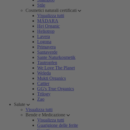
Stile
Cosmetici naturali certificati
Visualizza tutti
MÁDARA
Hej Organic
Heliotrop
Lavera
Logona
Primavera
Santaverde
Sante Naturkosmetik
Tautropfen
We Love The Planet
Weleda
Mukti Organics
Cattier
GG's True Organics
Trilogy
Zao
Salute
Visualizza tutti
Bende e Medicazione
Visualizza tutti
Guarigione delle ferite