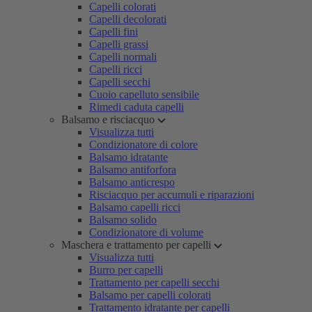
Capelli colorati
Capelli decolorati
Capelli fini
Capelli grassi
Capelli normali
Capelli ricci
Capelli secchi
Cuoio capelluto sensibile
Rimedi caduta capelli
Balsamo e risciacquo
Visualizza tutti
Condizionatore di colore
Balsamo idratante
Balsamo antiforfora
Balsamo anticrespo
Risciacquo per accumuli e riparazioni
Balsamo capelli ricci
Balsamo solido
Condizionatore di volume
Maschera e trattamento per capelli
Visualizza tutti
Burro per capelli
Trattamento per capelli secchi
Balsamo per capelli colorati
Trattamento idratante per capelli