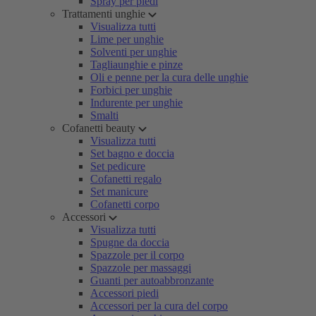
Spray per piedi
Trattamenti unghie
Visualizza tutti
Lime per unghie
Solventi per unghie
Tagliaunghie e pinze
Oli e penne per la cura delle unghie
Forbici per unghie
Indurente per unghie
Smalti
Cofanetti beauty
Visualizza tutti
Set bagno e doccia
Set pedicure
Cofanetti regalo
Set manicure
Cofanetti corpo
Accessori
Visualizza tutti
Spugne da doccia
Spazzole per il corpo
Spazzole per massaggi
Guanti per autoabbronzante
Accessori piedi
Accessori per la cura del corpo