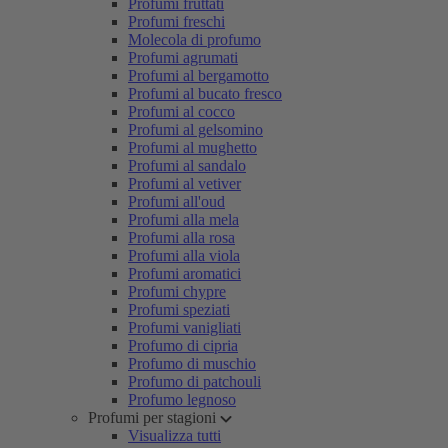
Profumi fruttati
Profumi freschi
Molecola di profumo
Profumi agrumati
Profumi al bergamotto
Profumi al bucato fresco
Profumi al cocco
Profumi al gelsomino
Profumi al mughetto
Profumi al sandalo
Profumi al vetiver
Profumi all'oud
Profumi alla mela
Profumi alla rosa
Profumi alla viola
Profumi aromatici
Profumi chypre
Profumi speziati
Profumi vanigliati
Profumo di cipria
Profumo di muschio
Profumo di patchouli
Profumo legnoso
Profumi per stagioni
Visualizza tutti