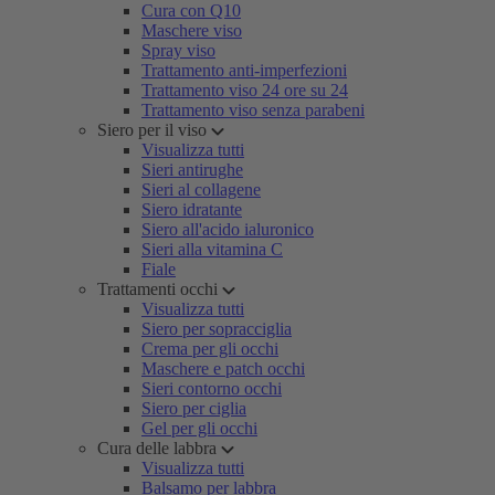
Cura con Q10
Maschere viso
Spray viso
Trattamento anti-imperfezioni
Trattamento viso 24 ore su 24
Trattamento viso senza parabeni
Siero per il viso
Visualizza tutti
Sieri antirughe
Sieri al collagene
Siero idratante
Siero all'acido ialuronico
Sieri alla vitamina C
Fiale
Trattamenti occhi
Visualizza tutti
Siero per sopracciglia
Crema per gli occhi
Maschere e patch occhi
Sieri contorno occhi
Siero per ciglia
Gel per gli occhi
Cura delle labbra
Visualizza tutti
Balsamo per labbra