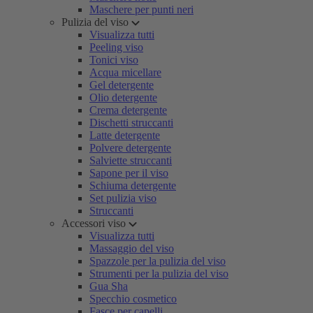
Maschere per punti neri
Pulizia del viso
Visualizza tutti
Peeling viso
Tonici viso
Acqua micellare
Gel detergente
Olio detergente
Crema detergente
Dischetti struccanti
Latte detergente
Polvere detergente
Salviette struccanti
Sapone per il viso
Schiuma detergente
Set pulizia viso
Struccanti
Accessori viso
Visualizza tutti
Massaggio del viso
Spazzole per la pulizia del viso
Strumenti per la pulizia del viso
Gua Sha
Specchio cosmetico
Fasce per capelli