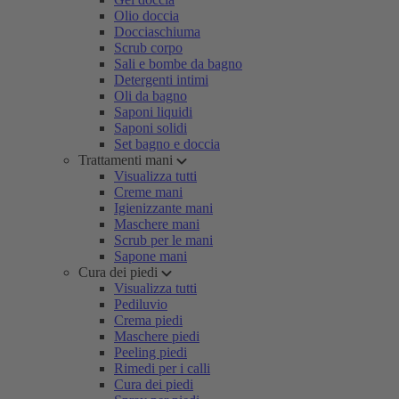
Olio doccia
Docciaschiuma
Scrub corpo
Sali e bombe da bagno
Detergenti intimi
Oli da bagno
Saponi liquidi
Saponi solidi
Set bagno e doccia
Trattamenti mani
Visualizza tutti
Creme mani
Igienizzante mani
Maschere mani
Scrub per le mani
Sapone mani
Cura dei piedi
Visualizza tutti
Pediluvio
Crema piedi
Maschere piedi
Peeling piedi
Rimedi per i calli
Cura dei piedi