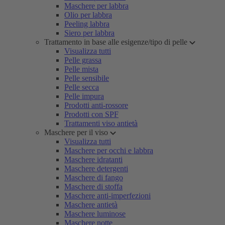
Maschere per labbra
Olio per labbra
Peeling labbra
Siero per labbra
Trattamento in base alle esigenze/tipo di pelle
Visualizza tutti
Pelle grassa
Pelle mista
Pelle sensibile
Pelle secca
Pelle impura
Prodotti anti-rossore
Prodotti con SPF
Trattamenti viso antietà
Maschere per il viso
Visualizza tutti
Maschere per occhi e labbra
Maschere idratanti
Maschere detergenti
Maschere di fango
Maschere di stoffa
Maschere anti-imperfezioni
Maschere antietà
Maschere luminose
Maschere notte