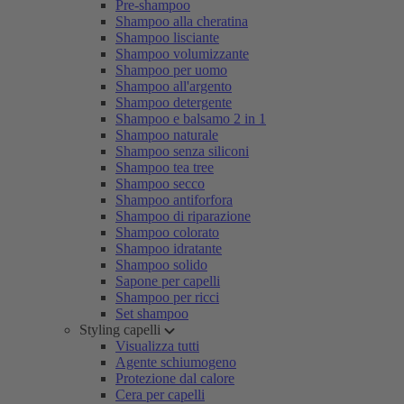
Pre-shampoo
Shampoo alla cheratina
Shampoo lisciante
Shampoo volumizzante
Shampoo per uomo
Shampoo all'argento
Shampoo detergente
Shampoo e balsamo 2 in 1
Shampoo naturale
Shampoo senza siliconi
Shampoo tea tree
Shampoo secco
Shampoo antiforfora
Shampoo di riparazione
Shampoo colorato
Shampoo idratante
Shampoo solido
Sapone per capelli
Shampoo per ricci
Set shampoo
Styling capelli
Visualizza tutti
Agente schiumogeno
Protezione dal calore
Cera per capelli