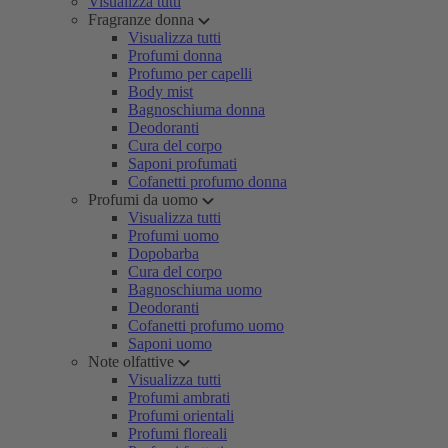
Visualizza tutti
Fragranze donna
Visualizza tutti
Profumi donna
Profumo per capelli
Body mist
Bagnoschiuma donna
Deodoranti
Cura del corpo
Saponi profumati
Cofanetti profumo donna
Profumi da uomo
Visualizza tutti
Profumi uomo
Dopobarba
Cura del corpo
Bagnoschiuma uomo
Deodoranti
Cofanetti profumo uomo
Saponi uomo
Note olfattive
Visualizza tutti
Profumi ambrati
Profumi orientali
Profumi floreali