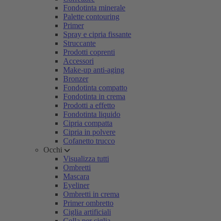
Fondotinta minerale
Palette contouring
Primer
Spray e cipria fissante
Struccante
Prodotti coprenti
Accessori
Make-up anti-aging
Bronzer
Fondotinta compatto
Fondotinta in crema
Prodotti a effetto
Fondotinta liquido
Cipria compatta
Cipria in polvere
Cofanetto trucco
Occhi
Visualizza tutti
Ombretti
Mascara
Eyeliner
Ombretti in crema
Primer ombretto
Ciglia artificiali
Colla per ciglia