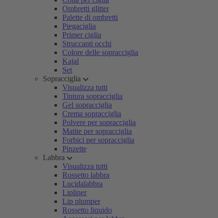
Ombretti glitter
Palette di ombretti
Piegaciglia
Primer ciglia
Struccanti occhi
Colore delle sopracciglia
Kajal
Set
Sopracciglia
Visualizza tutti
Tintura sopracciglia
Gel sopracciglia
Crema sopracciglia
Polvere per sopracciglia
Matite per sopracciglia
Forbici per sopracciglia
Pinzette
Labbra
Visualizza tutti
Rossetto labbra
Lucidalabbra
Lipliner
Lip plumper
Rossetto liquido