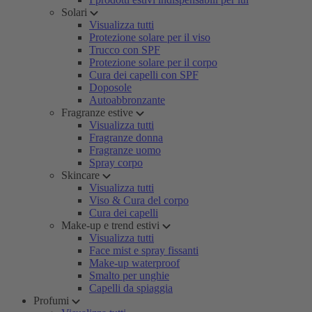
Solari
Visualizza tutti
Protezione solare per il viso
Trucco con SPF
Protezione solare per il corpo
Cura dei capelli con SPF
Doposole
Autoabbronzante
Fragranze estive
Visualizza tutti
Fragranze donna
Fragranze uomo
Spray corpo
Skincare
Visualizza tutti
Viso & Cura del corpo
Cura dei capelli
Make-up e trend estivi
Visualizza tutti
Face mist e spray fissanti
Make-up waterproof
Smalto per unghie
Capelli da spiaggia
Profumi