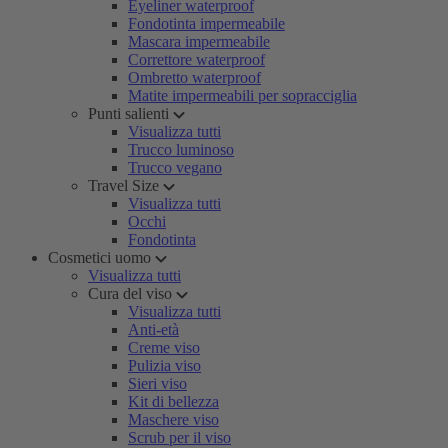
Eyeliner waterproof
Fondotinta impermeabile
Mascara impermeabile
Correttore waterproof
Ombretto waterproof
Matite impermeabili per sopracciglia
Punti salienti
Visualizza tutti
Trucco luminoso
Trucco vegano
Travel Size
Visualizza tutti
Occhi
Fondotinta
Cosmetici uomo
Visualizza tutti
Cura del viso
Visualizza tutti
Anti-età
Creme viso
Pulizia viso
Sieri viso
Kit di bellezza
Maschere viso
Scrub per il viso