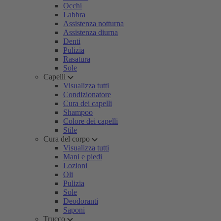
Occhi
Labbra
Assistenza notturna
Assistenza diurna
Denti
Pulizia
Rasatura
Sole
Capelli
Visualizza tutti
Condizionatore
Cura dei capelli
Shampoo
Colore dei capelli
Stile
Cura del corpo
Visualizza tutti
Mani e piedi
Lozioni
Oli
Pulizia
Sole
Deodoranti
Saponi
Trucco