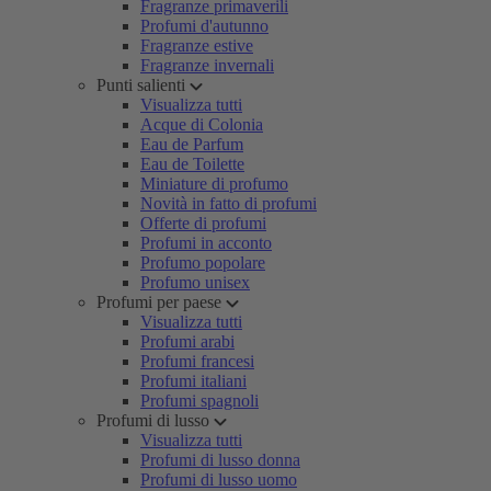
Fragranze primaverili
Profumi d'autunno
Fragranze estive
Fragranze invernali
Punti salienti
Visualizza tutti
Acque di Colonia
Eau de Parfum
Eau de Toilette
Miniature di profumo
Novità in fatto di profumi
Offerte di profumi
Profumi in acconto
Profumo popolare
Profumo unisex
Profumi per paese
Visualizza tutti
Profumi arabi
Profumi francesi
Profumi italiani
Profumi spagnoli
Profumi di lusso
Visualizza tutti
Profumi di lusso donna
Profumi di lusso uomo