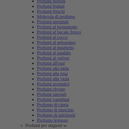
Profumi floreali
Profumi fruttati
Profumi freschi
Molecola di profumo
Profumi agrumati
Profumi al bergamotto
Profumi al bucato fresco
Profumi al cocco
Profumi al gelsomino
Profumi al mughetto
Profumi al sandalo
Profumi al vetiver
Profumi all'oud
Profumi alla mela
Profumi alla rosa
Profumi alla viola
Profumi aromatici
Profumi chypre
Profumi speziati
Profumi vanigliati
Profumo di cipria
Profumo di muschio
Profumo di patchouli
Profumo legnoso
Profumi per stagioni