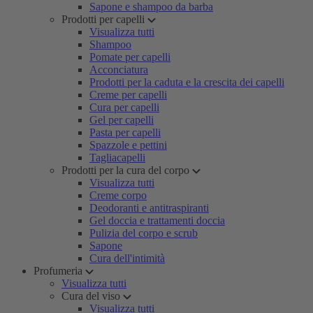
Sapone e shampoo da barba
Prodotti per capelli
Visualizza tutti
Shampoo
Pomate per capelli
Acconciatura
Prodotti per la caduta e la crescita dei capelli
Creme per capelli
Cura per capelli
Gel per capelli
Pasta per capelli
Spazzole e pettini
Tagliacapelli
Prodotti per la cura del corpo
Visualizza tutti
Creme corpo
Deodoranti e antitraspiranti
Gel doccia e trattamenti doccia
Pulizia del corpo e scrub
Sapone
Cura dell'intimità
Profumeria
Visualizza tutti
Cura del viso
Visualizza tutti