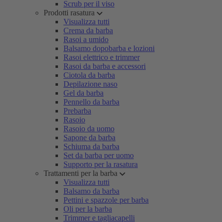
Scrub per il viso
Prodotti rasatura
Visualizza tutti
Crema da barba
Rasoi a umido
Balsamo dopobarba e lozioni
Rasoi elettrico e trimmer
Rasoi da barba e accessori
Ciotola da barba
Depilazione naso
Gel da barba
Pennello da barba
Prebarba
Rasoio
Rasoio da uomo
Sapone da barba
Schiuma da barba
Set da barba per uomo
Supporto per la rasatura
Trattamenti per la barba
Visualizza tutti
Balsamo da barba
Pettini e spazzole per barba
Oli per la barba
Trimmer e tagliacapelli