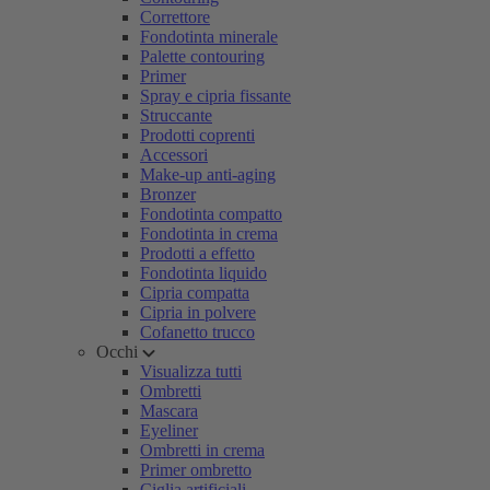
Correttore
Fondotinta minerale
Palette contouring
Primer
Spray e cipria fissante
Struccante
Prodotti coprenti
Accessori
Make-up anti-aging
Bronzer
Fondotinta compatto
Fondotinta in crema
Prodotti a effetto
Fondotinta liquido
Cipria compatta
Cipria in polvere
Cofanetto trucco
Occhi
Visualizza tutti
Ombretti
Mascara
Eyeliner
Ombretti in crema
Primer ombretto
Ciglia artificiali