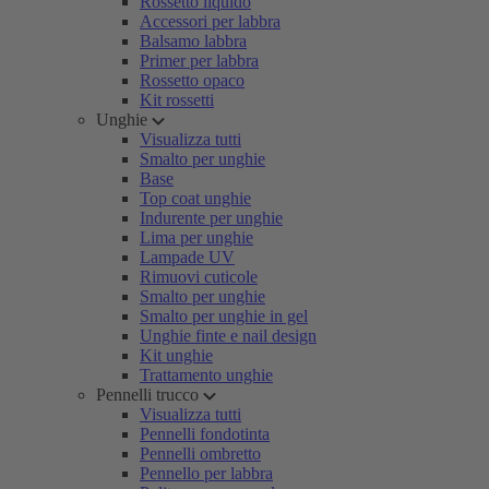
Rossetto liquido
Accessori per labbra
Balsamo labbra
Primer per labbra
Rossetto opaco
Kit rossetti
Unghie
Visualizza tutti
Smalto per unghie
Base
Top coat unghie
Indurente per unghie
Lima per unghie
Lampade UV
Rimuovi cuticole
Smalto per unghie
Smalto per unghie in gel
Unghie finte e nail design
Kit unghie
Trattamento unghie
Pennelli trucco
Visualizza tutti
Pennelli fondotinta
Pennelli ombretto
Pennello per labbra