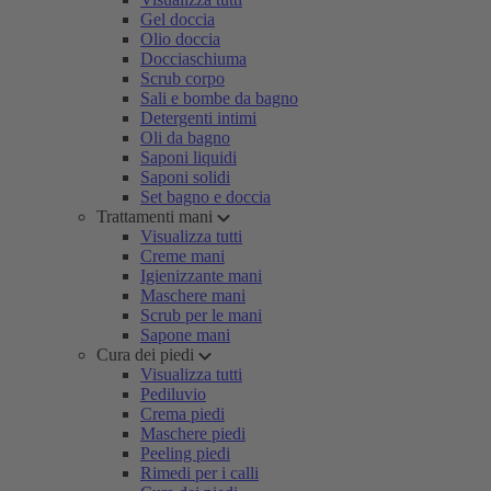
Gel doccia
Olio doccia
Docciaschiuma
Scrub corpo
Sali e bombe da bagno
Detergenti intimi
Oli da bagno
Saponi liquidi
Saponi solidi
Set bagno e doccia
Trattamenti mani
Visualizza tutti
Creme mani
Igienizzante mani
Maschere mani
Scrub per le mani
Sapone mani
Cura dei piedi
Visualizza tutti
Pediluvio
Crema piedi
Maschere piedi
Peeling piedi
Rimedi per i calli