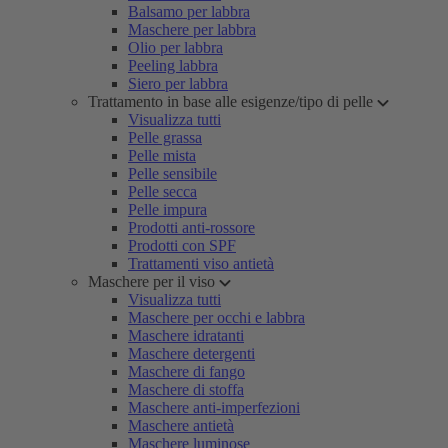
Balsamo per labbra
Maschere per labbra
Olio per labbra
Peeling labbra
Siero per labbra
Trattamento in base alle esigenze/tipo di pelle
Visualizza tutti
Pelle grassa
Pelle mista
Pelle sensibile
Pelle secca
Pelle impura
Prodotti anti-rossore
Prodotti con SPF
Trattamenti viso antietà
Maschere per il viso
Visualizza tutti
Maschere per occhi e labbra
Maschere idratanti
Maschere detergenti
Maschere di fango
Maschere di stoffa
Maschere anti-imperfezioni
Maschere antietà
Maschere luminose