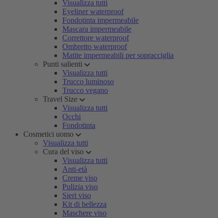
Visualizza tutti
Eyeliner waterproof
Fondotinta impermeabile
Mascara impermeabile
Correttore waterproof
Ombretto waterproof
Matite impermeabili per sopracciglia
Punti salienti
Visualizza tutti
Trucco luminoso
Trucco vegano
Travel Size
Visualizza tutti
Occhi
Fondotinta
Cosmetici uomo
Visualizza tutti
Cura del viso
Visualizza tutti
Anti-età
Creme viso
Pulizia viso
Sieri viso
Kit di bellezza
Maschere viso