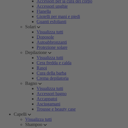
Accessori per la cura del corpo
Accessori unghie
Flanella
Gioielli per mani e piedi
Guanti esfolianti
Solari
Visualizza tutti
Doposole
Autoabbronzanti
Protezione solare
Depilazione
Visualizza tutti
Cera fredda e calda
Rasoi
Cura della barba
Crema depilatoria
Bagno
Visualizza tutti
Accessori bagno
Accappatoi
Asciugamani
Trousse e beauty case
Capelli
Visualizza tutti
Shampoo