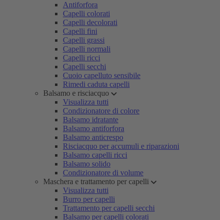
Antiforfora
Capelli colorati
Capelli decolorati
Capelli fini
Capelli grassi
Capelli normali
Capelli ricci
Capelli secchi
Cuoio capelluto sensibile
Rimedi caduta capelli
Balsamo e risciacquo
Visualizza tutti
Condizionatore di colore
Balsamo idratante
Balsamo antiforfora
Balsamo anticrespo
Risciacquo per accumuli e riparazioni
Balsamo capelli ricci
Balsamo solido
Condizionatore di volume
Maschera e trattamento per capelli
Visualizza tutti
Burro per capelli
Trattamento per capelli secchi
Balsamo per capelli colorati