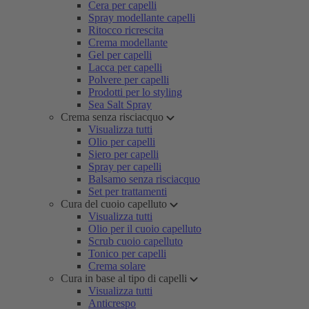
Cera per capelli
Spray modellante capelli
Ritocco ricrescita
Crema modellante
Gel per capelli
Lacca per capelli
Polvere per capelli
Prodotti per lo styling
Sea Salt Spray
Crema senza risciacquo
Visualizza tutti
Olio per capelli
Siero per capelli
Spray per capelli
Balsamo senza risciacquo
Set per trattamenti
Cura del cuoio capelluto
Visualizza tutti
Olio per il cuoio capelluto
Scrub cuoio capelluto
Tonico per capelli
Crema solare
Cura in base al tipo di capelli
Visualizza tutti
Anticrespo