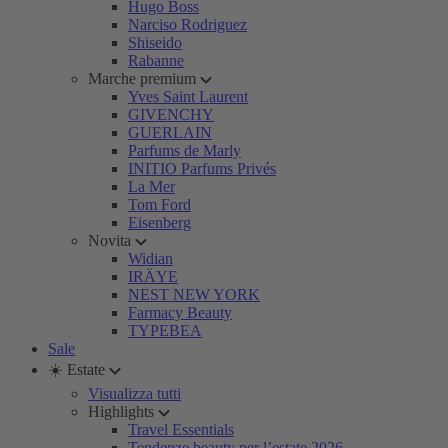
Hugo Boss
Narciso Rodriguez
Shiseido
Rabanne
Marche premium
Yves Saint Laurent
GIVENCHY
GUERLAIN
Parfums de Marly
INITIO Parfums Privés
La Mer
Tom Ford
Eisenberg
Novita
Widian
IRÄYE
NEST NEW YORK
Farmacy Beauty
TYPEBEA
Sale
☀️ Estate
Visualizza tutti
Highlights
Travel Essentials
Tendenze beauty per l’estate 2026