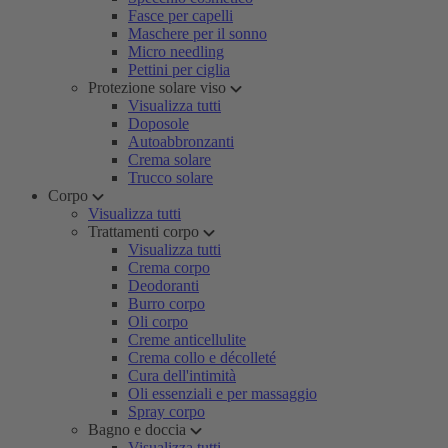
Fasce per capelli
Maschere per il sonno
Micro needling
Pettini per ciglia
Protezione solare viso
Visualizza tutti
Doposole
Autoabbronzanti
Crema solare
Trucco solare
Corpo
Visualizza tutti
Trattamenti corpo
Visualizza tutti
Crema corpo
Deodoranti
Burro corpo
Oli corpo
Creme anticellulite
Crema collo e décolleté
Cura dell'intimità
Oli essenziali e per massaggio
Spray corpo
Bagno e doccia
Visualizza tutti