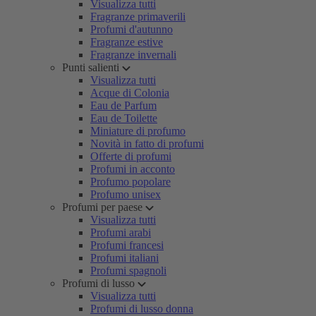
Visualizza tutti
Fragranze primaverili
Profumi d'autunno
Fragranze estive
Fragranze invernali
Punti salienti
Visualizza tutti
Acque di Colonia
Eau de Parfum
Eau de Toilette
Miniature di profumo
Novità in fatto di profumi
Offerte di profumi
Profumi in acconto
Profumo popolare
Profumo unisex
Profumi per paese
Visualizza tutti
Profumi arabi
Profumi francesi
Profumi italiani
Profumi spagnoli
Profumi di lusso
Visualizza tutti
Profumi di lusso donna