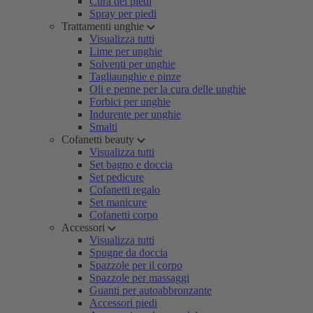
Cura dei piedi
Spray per piedi
Trattamenti unghie
Visualizza tutti
Lime per unghie
Solventi per unghie
Tagliaunghie e pinze
Oli e penne per la cura delle unghie
Forbici per unghie
Indurente per unghie
Smalti
Cofanetti beauty
Visualizza tutti
Set bagno e doccia
Set pedicure
Cofanetti regalo
Set manicure
Cofanetti corpo
Accessori
Visualizza tutti
Spugne da doccia
Spazzole per il corpo
Spazzole per massaggi
Guanti per autoabbronzante
Accessori piedi