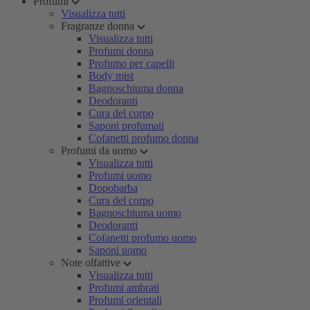
Profumi
Visualizza tutti
Fragranze donna
Visualizza tutti
Profumi donna
Profumo per capelli
Body mist
Bagnoschiuma donna
Deodoranti
Cura del corpo
Saponi profumati
Cofanetti profumo donna
Profumi da uomo
Visualizza tutti
Profumi uomo
Dopobarba
Cura del corpo
Bagnoschiuma uomo
Deodoranti
Cofanetti profumo uomo
Saponi uomo
Note olfattive
Visualizza tutti
Profumi ambrati
Profumi orientali