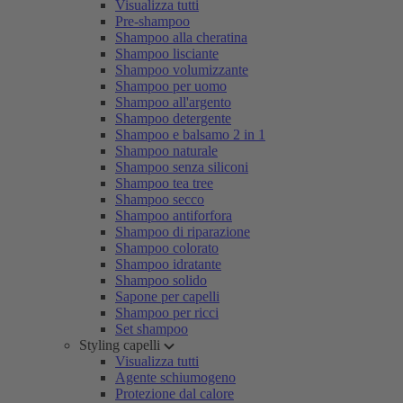
Visualizza tutti
Pre-shampoo
Shampoo alla cheratina
Shampoo lisciante
Shampoo volumizzante
Shampoo per uomo
Shampoo all'argento
Shampoo detergente
Shampoo e balsamo 2 in 1
Shampoo naturale
Shampoo senza siliconi
Shampoo tea tree
Shampoo secco
Shampoo antiforfora
Shampoo di riparazione
Shampoo colorato
Shampoo idratante
Shampoo solido
Sapone per capelli
Shampoo per ricci
Set shampoo
Styling capelli
Visualizza tutti
Agente schiumogeno
Protezione dal calore