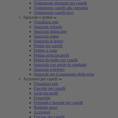
Trattamento idratante per capelli
Trattamento capelli alla cheratina
Trattamento capelli ricci
Spazzole e pettini
Visualizza tutti
Spazzole rotonde
Spazzola districante
Spazzola piatta
Spazzola in legno
Pettini per capelli
Pettine a coda
Pettine arricciacapelli
Pettini da taglio per capelli
Spazzola con setole di cinghiale
Spazzola scheletro
Spazzole per il massaggio della testa
Accessori per capelli
Visualizza tutti
Fascette per capelli
Arricciacapelli
Scrunchie
Fermagli e barrette per capelli
Bottiglie spray
Accessori
Forcine per capelli