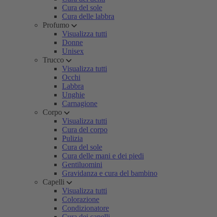
Cura del sole
Cura delle labbra
Profumo
Visualizza tutti
Donne
Unisex
Trucco
Visualizza tutti
Occhi
Labbra
Unghie
Carnagione
Corpo
Visualizza tutti
Cura del corpo
Pulizia
Cura del sole
Cura delle mani e dei piedi
Gentiluomini
Gravidanza e cura del bambino
Capelli
Visualizza tutti
Colorazione
Condizionatore
Cura dei capelli