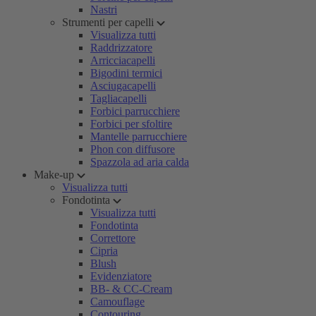
Nastri
Strumenti per capelli
Visualizza tutti
Raddrizzatore
Arricciacapelli
Bigodini termici
Asciugacapelli
Tagliacapelli
Forbici parrucchiere
Forbici per sfoltire
Mantelle parrucchiere
Phon con diffusore
Spazzola ad aria calda
Make-up
Visualizza tutti
Fondotinta
Visualizza tutti
Fondotinta
Correttore
Cipria
Blush
Evidenziatore
BB- & CC-Cream
Camouflage
Contouring