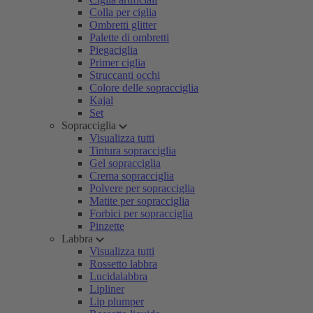
Colla per ciglia
Ombretti glitter
Palette di ombretti
Piegaciglia
Primer ciglia
Struccanti occhi
Colore delle sopracciglia
Kajal
Set
Sopracciglia
Visualizza tutti
Tintura sopracciglia
Gel sopracciglia
Crema sopracciglia
Polvere per sopracciglia
Matite per sopracciglia
Forbici per sopracciglia
Pinzette
Labbra
Visualizza tutti
Rossetto labbra
Lucidalabbra
Lipliner
Lip plumper