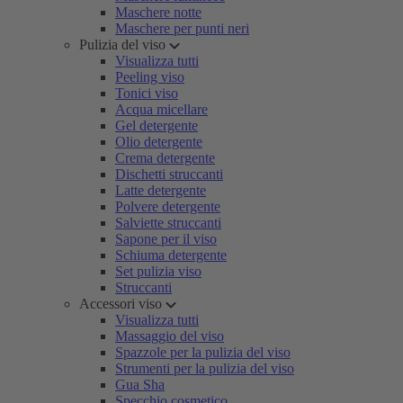
Maschere notte
Maschere per punti neri
Pulizia del viso
Visualizza tutti
Peeling viso
Tonici viso
Acqua micellare
Gel detergente
Olio detergente
Crema detergente
Dischetti struccanti
Latte detergente
Polvere detergente
Salviette struccanti
Sapone per il viso
Schiuma detergente
Set pulizia viso
Struccanti
Accessori viso
Visualizza tutti
Massaggio del viso
Spazzole per la pulizia del viso
Strumenti per la pulizia del viso
Gua Sha
Specchio cosmetico