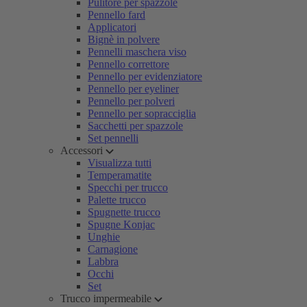
Pulitore per spazzole
Pennello fard
Applicatori
Bignè in polvere
Pennelli maschera viso
Pennello correttore
Pennello per evidenziatore
Pennello per eyeliner
Pennello per polveri
Pennello per sopracciglia
Sacchetti per spazzole
Set pennelli
Accessori
Visualizza tutti
Temperamatite
Specchi per trucco
Palette trucco
Spugnette trucco
Spugne Konjac
Unghie
Carnagione
Labbra
Occhi
Set
Trucco impermeabile