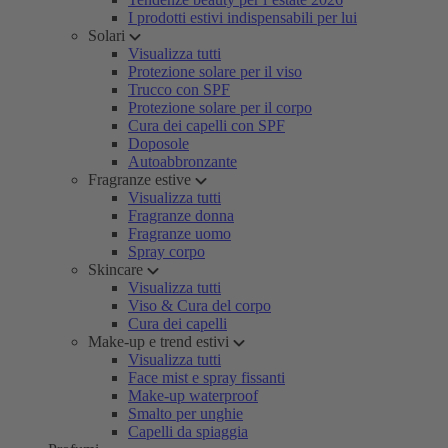
I prodotti estivi indispensabili per lui
Solari
Visualizza tutti
Protezione solare per il viso
Trucco con SPF
Protezione solare per il corpo
Cura dei capelli con SPF
Doposole
Autoabbronzante
Fragranze estive
Visualizza tutti
Fragranze donna
Fragranze uomo
Spray corpo
Skincare
Visualizza tutti
Viso & Cura del corpo
Cura dei capelli
Make-up e trend estivi
Visualizza tutti
Face mist e spray fissanti
Make-up waterproof
Smalto per unghie
Capelli da spiaggia