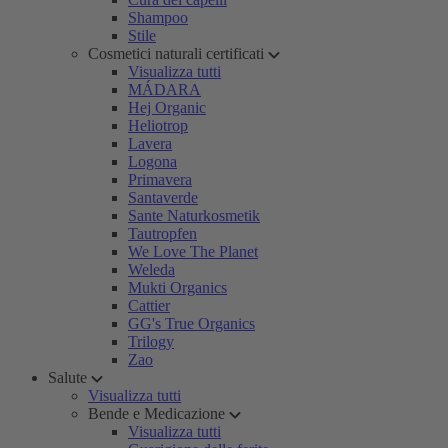
Shampoo
Stile
Cosmetici naturali certificati
Visualizza tutti
MÁDARA
Hej Organic
Heliotrop
Lavera
Logona
Primavera
Santaverde
Sante Naturkosmetik
Tautropfen
We Love The Planet
Weleda
Mukti Organics
Cattier
GG's True Organics
Trilogy
Zao
Salute
Visualizza tutti
Bende e Medicazione
Visualizza tutti