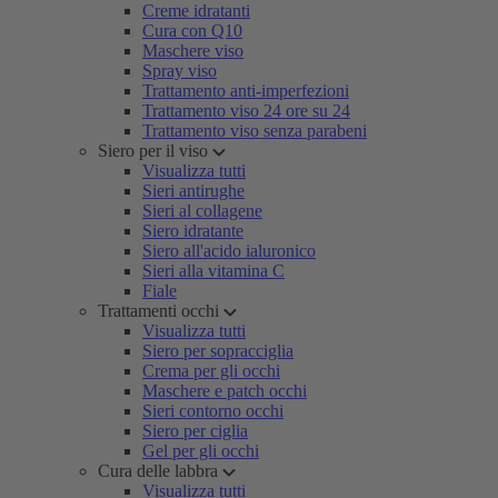
Creme idratanti
Cura con Q10
Maschere viso
Spray viso
Trattamento anti-imperfezioni
Trattamento viso 24 ore su 24
Trattamento viso senza parabeni
Siero per il viso
Visualizza tutti
Sieri antirughe
Sieri al collagene
Siero idratante
Siero all'acido ialuronico
Sieri alla vitamina C
Fiale
Trattamenti occhi
Visualizza tutti
Siero per sopracciglia
Crema per gli occhi
Maschere e patch occhi
Sieri contorno occhi
Siero per ciglia
Gel per gli occhi
Cura delle labbra
Visualizza tutti