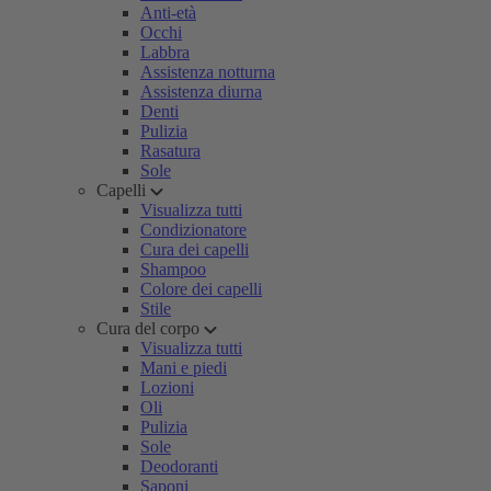
Anti-età
Occhi
Labbra
Assistenza notturna
Assistenza diurna
Denti
Pulizia
Rasatura
Sole
Capelli
Visualizza tutti
Condizionatore
Cura dei capelli
Shampoo
Colore dei capelli
Stile
Cura del corpo
Visualizza tutti
Mani e piedi
Lozioni
Oli
Pulizia
Sole
Deodoranti
Saponi