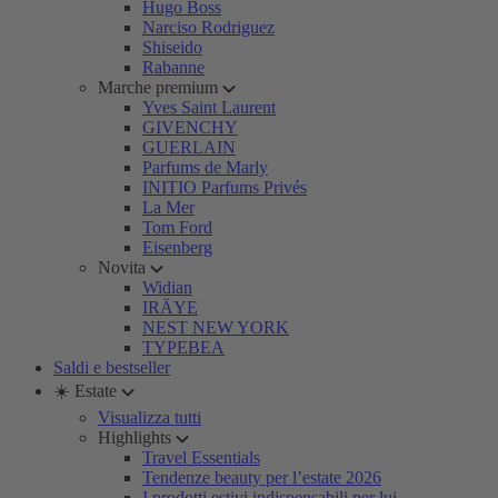
Hugo Boss
Narciso Rodriguez
Shiseido
Rabanne
Marche premium
Yves Saint Laurent
GIVENCHY
GUERLAIN
Parfums de Marly
INITIO Parfums Privés
La Mer
Tom Ford
Eisenberg
Novita
Widian
IRÄYE
NEST NEW YORK
TYPEBEA
Saldi e bestseller
☀️ Estate
Visualizza tutti
Highlights
Travel Essentials
Tendenze beauty per l’estate 2026
I prodotti estivi indispensabili per lui