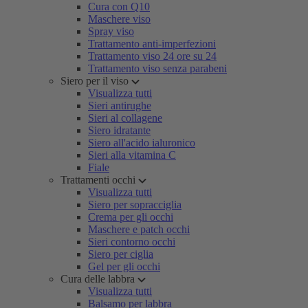
Cura con Q10
Maschere viso
Spray viso
Trattamento anti-imperfezioni
Trattamento viso 24 ore su 24
Trattamento viso senza parabeni
Siero per il viso
Visualizza tutti
Sieri antirughe
Sieri al collagene
Siero idratante
Siero all'acido ialuronico
Sieri alla vitamina C
Fiale
Trattamenti occhi
Visualizza tutti
Siero per sopracciglia
Crema per gli occhi
Maschere e patch occhi
Sieri contorno occhi
Siero per ciglia
Gel per gli occhi
Cura delle labbra
Visualizza tutti
Balsamo per labbra