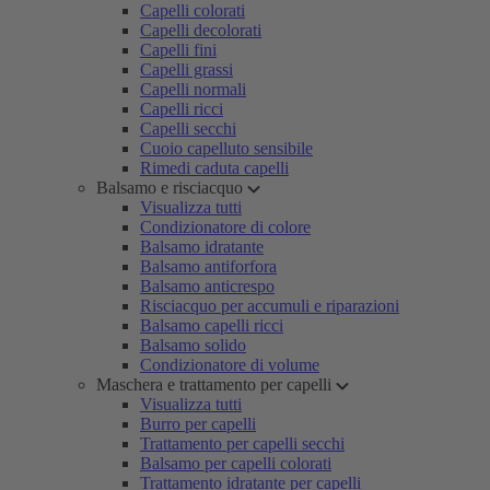
Capelli colorati
Capelli decolorati
Capelli fini
Capelli grassi
Capelli normali
Capelli ricci
Capelli secchi
Cuoio capelluto sensibile
Rimedi caduta capelli
Balsamo e risciacquo
Visualizza tutti
Condizionatore di colore
Balsamo idratante
Balsamo antiforfora
Balsamo anticrespo
Risciacquo per accumuli e riparazioni
Balsamo capelli ricci
Balsamo solido
Condizionatore di volume
Maschera e trattamento per capelli
Visualizza tutti
Burro per capelli
Trattamento per capelli secchi
Balsamo per capelli colorati
Trattamento idratante per capelli