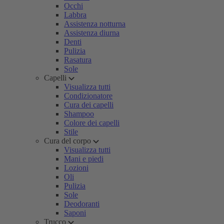
Occhi
Labbra
Assistenza notturna
Assistenza diurna
Denti
Pulizia
Rasatura
Sole
Capelli
Visualizza tutti
Condizionatore
Cura dei capelli
Shampoo
Colore dei capelli
Stile
Cura del corpo
Visualizza tutti
Mani e piedi
Lozioni
Oli
Pulizia
Sole
Deodoranti
Saponi
Trucco