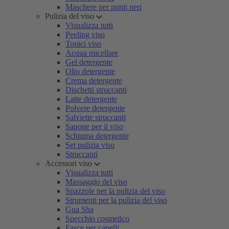
Maschere per punti neri
Pulizia del viso
Visualizza tutti
Peeling viso
Tonici viso
Acqua micellare
Gel detergente
Olio detergente
Crema detergente
Dischetti struccanti
Latte detergente
Polvere detergente
Salviette struccanti
Sapone per il viso
Schiuma detergente
Set pulizia viso
Struccanti
Accessori viso
Visualizza tutti
Massaggio del viso
Spazzole per la pulizia del viso
Strumenti per la pulizia del viso
Gua Sha
Specchio cosmetico
Fasce per capelli