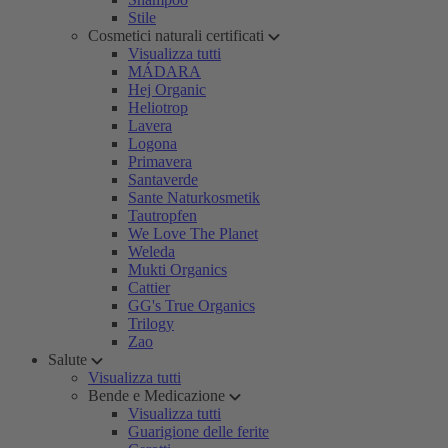
Stile
Cosmetici naturali certificati
Visualizza tutti
MÁDARA
Hej Organic
Heliotrop
Lavera
Logona
Primavera
Santaverde
Sante Naturkosmetik
Tautropfen
We Love The Planet
Weleda
Mukti Organics
Cattier
GG's True Organics
Trilogy
Zao
Salute
Visualizza tutti
Bende e Medicazione
Visualizza tutti
Guarigione delle ferite