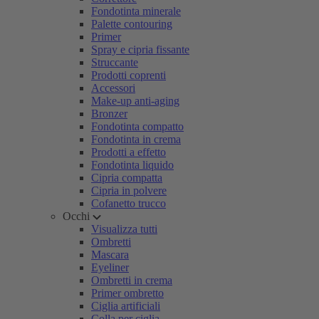
Fondotinta minerale
Palette contouring
Primer
Spray e cipria fissante
Struccante
Prodotti coprenti
Accessori
Make-up anti-aging
Bronzer
Fondotinta compatto
Fondotinta in crema
Prodotti a effetto
Fondotinta liquido
Cipria compatta
Cipria in polvere
Cofanetto trucco
Occhi
Visualizza tutti
Ombretti
Mascara
Eyeliner
Ombretti in crema
Primer ombretto
Ciglia artificiali
Colla per ciglia