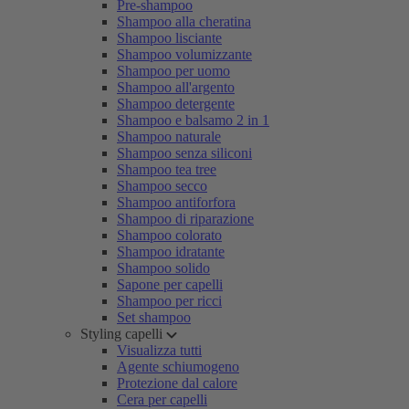
Pre-shampoo
Shampoo alla cheratina
Shampoo lisciante
Shampoo volumizzante
Shampoo per uomo
Shampoo all'argento
Shampoo detergente
Shampoo e balsamo 2 in 1
Shampoo naturale
Shampoo senza siliconi
Shampoo tea tree
Shampoo secco
Shampoo antiforfora
Shampoo di riparazione
Shampoo colorato
Shampoo idratante
Shampoo solido
Sapone per capelli
Shampoo per ricci
Set shampoo
Styling capelli
Visualizza tutti
Agente schiumogeno
Protezione dal calore
Cera per capelli