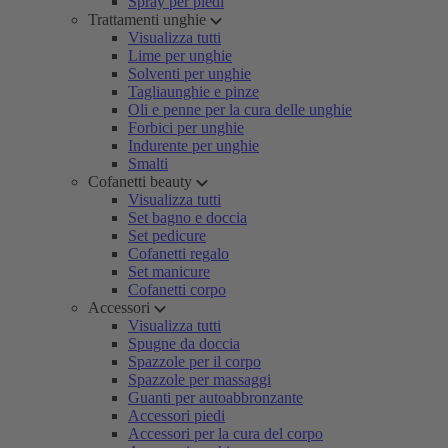
Spray per piedi
Trattamenti unghie
Visualizza tutti
Lime per unghie
Solventi per unghie
Tagliaunghie e pinze
Oli e penne per la cura delle unghie
Forbici per unghie
Indurente per unghie
Smalti
Cofanetti beauty
Visualizza tutti
Set bagno e doccia
Set pedicure
Cofanetti regalo
Set manicure
Cofanetti corpo
Accessori
Visualizza tutti
Spugne da doccia
Spazzole per il corpo
Spazzole per massaggi
Guanti per autoabbronzante
Accessori piedi
Accessori per la cura del corpo