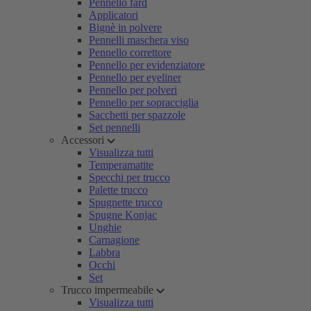
Pennello fard
Applicatori
Bignè in polvere
Pennelli maschera viso
Pennello correttore
Pennello per evidenziatore
Pennello per eyeliner
Pennello per polveri
Pennello per sopracciglia
Sacchetti per spazzole
Set pennelli
Accessori
Visualizza tutti
Temperamatite
Specchi per trucco
Palette trucco
Spugnette trucco
Spugne Konjac
Unghie
Carnagione
Labbra
Occhi
Set
Trucco impermeabile
Visualizza tutti