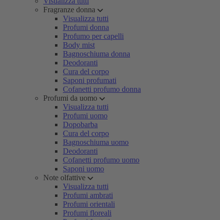
Visualizza tutti
Fragranze donna
Visualizza tutti
Profumi donna
Profumo per capelli
Body mist
Bagnoschiuma donna
Deodoranti
Cura del corpo
Saponi profumati
Cofanetti profumo donna
Profumi da uomo
Visualizza tutti
Profumi uomo
Dopobarba
Cura del corpo
Bagnoschiuma uomo
Deodoranti
Cofanetti profumo uomo
Saponi uomo
Note olfattive
Visualizza tutti
Profumi ambrati
Profumi orientali
Profumi floreali