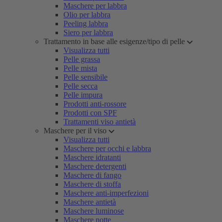
Maschere per labbra
Olio per labbra
Peeling labbra
Siero per labbra
Trattamento in base alle esigenze/tipo di pelle
Visualizza tutti
Pelle grassa
Pelle mista
Pelle sensibile
Pelle secca
Pelle impura
Prodotti anti-rossore
Prodotti con SPF
Trattamenti viso antietà
Maschere per il viso
Visualizza tutti
Maschere per occhi e labbra
Maschere idratanti
Maschere detergenti
Maschere di fango
Maschere di stoffa
Maschere anti-imperfezioni
Maschere antietà
Maschere luminose
Maschere notte