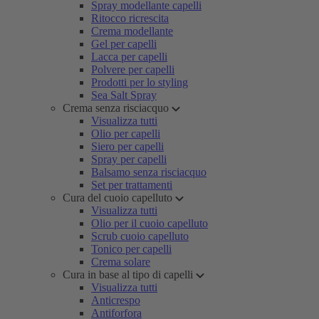
Spray modellante capelli
Ritocco ricrescita
Crema modellante
Gel per capelli
Lacca per capelli
Polvere per capelli
Prodotti per lo styling
Sea Salt Spray
Crema senza risciacquo
Visualizza tutti
Olio per capelli
Siero per capelli
Spray per capelli
Balsamo senza risciacquo
Set per trattamenti
Cura del cuoio capelluto
Visualizza tutti
Olio per il cuoio capelluto
Scrub cuoio capelluto
Tonico per capelli
Crema solare
Cura in base al tipo di capelli
Visualizza tutti
Anticrespo
Antiforfora