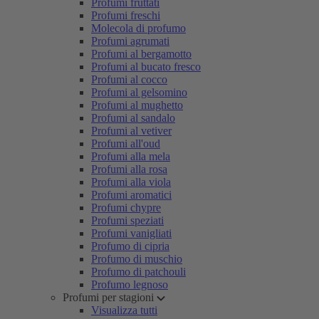
Profumi fruttati
Profumi freschi
Molecola di profumo
Profumi agrumati
Profumi al bergamotto
Profumi al bucato fresco
Profumi al cocco
Profumi al gelsomino
Profumi al mughetto
Profumi al sandalo
Profumi al vetiver
Profumi all'oud
Profumi alla mela
Profumi alla rosa
Profumi alla viola
Profumi aromatici
Profumi chypre
Profumi speziati
Profumi vanigliati
Profumo di cipria
Profumo di muschio
Profumo di patchouli
Profumo legnoso
Profumi per stagioni
Visualizza tutti