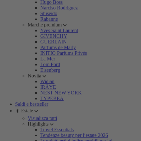
Hugo Boss
Narciso Rodriguez
Shiseido
Rabanne
Marche premium
Yves Saint Laurent
GIVENCHY
GUERLAIN
Parfums de Marly
INITIO Parfums Privés
La Mer
Tom Ford
Eisenberg
Novita
Widian
IRÄYE
NEST NEW YORK
TYPEBEA
Saldi e bestseller
☀️ Estate
Visualizza tutti
Highlights
Travel Essentials
Tendenze beauty per l’estate 2026
I prodotti estivi indispensabili per lui