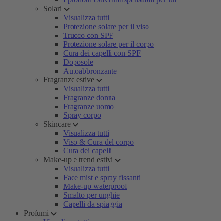
Solari
Visualizza tutti
Protezione solare per il viso
Trucco con SPF
Protezione solare per il corpo
Cura dei capelli con SPF
Doposole
Autoabbronzante
Fragranze estive
Visualizza tutti
Fragranze donna
Fragranze uomo
Spray corpo
Skincare
Visualizza tutti
Viso & Cura del corpo
Cura dei capelli
Make-up e trend estivi
Visualizza tutti
Face mist e spray fissanti
Make-up waterproof
Smalto per unghie
Capelli da spiaggia
Profumi