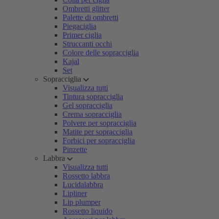
Ombretti glitter
Palette di ombretti
Piegaciglia
Primer ciglia
Struccanti occhi
Colore delle sopracciglia
Kajal
Set
Sopracciglia
Visualizza tutti
Tintura sopracciglia
Gel sopracciglia
Crema sopracciglia
Polvere per sopracciglia
Matite per sopracciglia
Forbici per sopracciglia
Pinzette
Labbra
Visualizza tutti
Rossetto labbra
Lucidalabbra
Lipliner
Lip plumper
Rossetto liquido