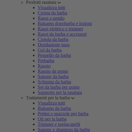
Prodotti rasatura
Visualizza tutti
Crema da barba
Rasoi a umido
Balsamo dopobarba e lozioni
Rasoi elettrico e trimmer
Rasoi da barba e accessori
Ciotola da barba
Depilazione naso
Gel da barba
Pennello da barba
Prebarba
Rasoio
Rasoio da uomo
Sapone da barba
Schiuma da barba
Set da barba per uomo
Supporto per la rasatura
Trattamenti per la barba
Visualizza tutti
Balsamo da barba
Pettini e spazzole per barba
Oli per la barba
Trimmer e tagliacapelli
Sapone e shampoo da barba