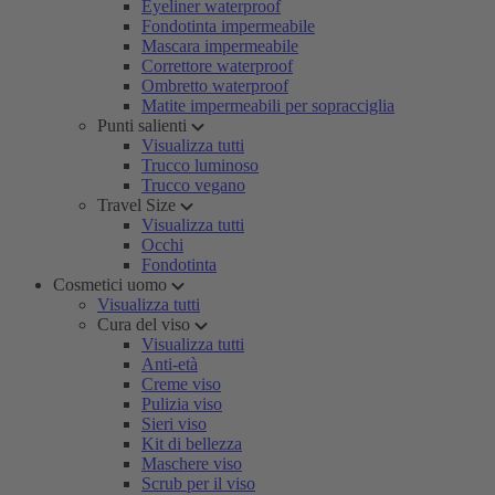
Eyeliner waterproof
Fondotinta impermeabile
Mascara impermeabile
Correttore waterproof
Ombretto waterproof
Matite impermeabili per sopracciglia
Punti salienti
Visualizza tutti
Trucco luminoso
Trucco vegano
Travel Size
Visualizza tutti
Occhi
Fondotinta
Cosmetici uomo
Visualizza tutti
Cura del viso
Visualizza tutti
Anti-età
Creme viso
Pulizia viso
Sieri viso
Kit di bellezza
Maschere viso
Scrub per il viso