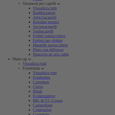
Strumenti per capelli
Visualizza tutti
Raddrizzatore
Arricciacapelli
Bigodini termici
Asciugacapelli
Tagliacapelli
Forbici parrucchiere
Forbici per sfoltire
Mantelle parrucchiere
Phon con diffusore
Spazzola ad aria calda
Make-up
Visualizza tutti
Fondotinta
Visualizza tutti
Fondotinta
Correttore
Cipria
Blush
Evidenziatore
BB- & CC-Cream
Camouflage
Contouring
Correttore