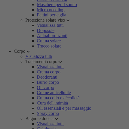
Maschere per il sonno
Micro needling
Pettini per ciglia
Protezione solare viso
Visualizza tutti
Doposole
Autoabbronzanti
Crema solare
Trucco solare
Corpo
Visualizza tutti
Trattamenti corpo
Visualizza tutti
Crema corpo
Deodoranti
Burro corpo
Oli corpo
Creme anticellulite
Crema collo e décolleté
Cura dell'intimità
Oli essenziali e per massaggio
Spray corpo
Bagno e doccia
Visualizza tutti
Gel doccia