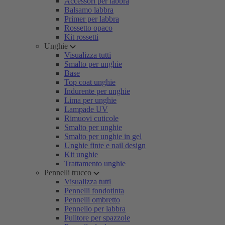
Accessori per labbra
Balsamo labbra
Primer per labbra
Rossetto opaco
Kit rossetti
Unghie
Visualizza tutti
Smalto per unghie
Base
Top coat unghie
Indurente per unghie
Lima per unghie
Lampade UV
Rimuovi cuticole
Smalto per unghie
Smalto per unghie in gel
Unghie finte e nail design
Kit unghie
Trattamento unghie
Pennelli trucco
Visualizza tutti
Pennelli fondotinta
Pennelli ombretto
Pennello per labbra
Pulitore per spazzole