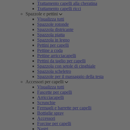
Trattamento capelli alla cheratina
Trattamento capelli ricci
Spazzole e pettini
Visualizza tutti
Spazzole rotonde
Spazzola districante
Spazzola piatta
Spazzola in legno
Pettini per capelli
Pettine a coda
Pettine arricciacapelli
Pettini da taglio per capelli
Spazzola con setole di cinghiale
Spazzola scheletro
Spazzole per il massaggio della testa
Accessori per capelli
Visualizza tutti
Fascette per capelli
Arricciacapelli
Scrunchie
Fermagli e barrette per capelli
Bottiglie spray
Accessori
Forcine per capelli
Nastri