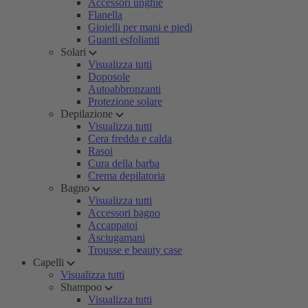
Accessori unghie
Flanella
Gioielli per mani e piedi
Guanti esfolianti
Solari
Visualizza tutti
Doposole
Autoabbronzanti
Protezione solare
Depilazione
Visualizza tutti
Cera fredda e calda
Rasoi
Cura della barba
Crema depilatoria
Bagno
Visualizza tutti
Accessori bagno
Accappatoi
Asciugamani
Trousse e beauty case
Capelli
Visualizza tutti
Shampoo
Visualizza tutti