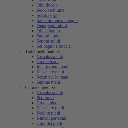
Olio doccia
Docciaschiuma
Scrub corpo
Sali e bombe da bagno
Detergenti intimi
Oli da bagno
Saponi liquidi
Saponi solidi
Set bagno e doccia
Trattamenti mani
Visualizza tutti
Creme mani
Igienizzante mani
Maschere mani
Scrub per le mani
Sapone mani
Cura dei piedi
Visualizza tutti
Pediluvio
Crema piedi
Maschere piedi
Peeling piedi
Rimedi per i calli
Cura dei piedi