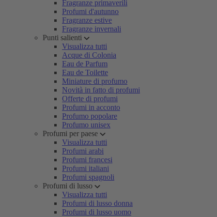
Fragranze primaverili
Profumi d'autunno
Fragranze estive
Fragranze invernali
Punti salienti
Visualizza tutti
Acque di Colonia
Eau de Parfum
Eau de Toilette
Miniature di profumo
Novità in fatto di profumi
Offerte di profumi
Profumi in acconto
Profumo popolare
Profumo unisex
Profumi per paese
Visualizza tutti
Profumi arabi
Profumi francesi
Profumi italiani
Profumi spagnoli
Profumi di lusso
Visualizza tutti
Profumi di lusso donna
Profumi di lusso uomo