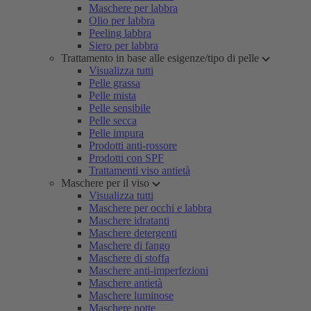
Maschere per labbra
Olio per labbra
Peeling labbra
Siero per labbra
Trattamento in base alle esigenze/tipo di pelle
Visualizza tutti
Pelle grassa
Pelle mista
Pelle sensibile
Pelle secca
Pelle impura
Prodotti anti-rossore
Prodotti con SPF
Trattamenti viso antietà
Maschere per il viso
Visualizza tutti
Maschere per occhi e labbra
Maschere idratanti
Maschere detergenti
Maschere di fango
Maschere di stoffa
Maschere anti-imperfezioni
Maschere antietà
Maschere luminose
Maschere notte