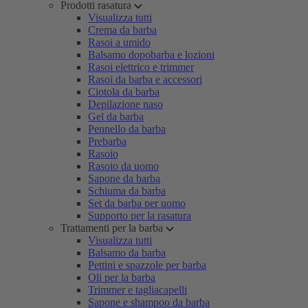
Prodotti rasatura
Visualizza tutti
Crema da barba
Rasoi a umido
Balsamo dopobarba e lozioni
Rasoi elettrico e trimmer
Rasoi da barba e accessori
Ciotola da barba
Depilazione naso
Gel da barba
Pennello da barba
Prebarba
Rasoio
Rasoio da uomo
Sapone da barba
Schiuma da barba
Set da barba per uomo
Supporto per la rasatura
Trattamenti per la barba
Visualizza tutti
Balsamo da barba
Pettini e spazzole per barba
Oli per la barba
Trimmer e tagliacapelli
Sapone e shampoo da barba