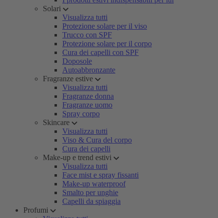
Solari
Visualizza tutti
Protezione solare per il viso
Trucco con SPF
Protezione solare per il corpo
Cura dei capelli con SPF
Doposole
Autoabbronzante
Fragranze estive
Visualizza tutti
Fragranze donna
Fragranze uomo
Spray corpo
Skincare
Visualizza tutti
Viso & Cura del corpo
Cura dei capelli
Make-up e trend estivi
Visualizza tutti
Face mist e spray fissanti
Make-up waterproof
Smalto per unghie
Capelli da spiaggia
Profumi