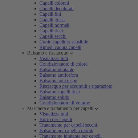
Capelli colorati
Capelli decolorati
Capelli fini
Capelli grassi
Capelli normali
Capelli ricci
Capelli secchi
Cuoio capelluto sensibile
Rimedi caduta capelli
Balsamo e risciacquo
Visualizza tutti
Condizionatore di colore
Balsamo idratante
Balsamo antiforfora
Balsamo anticrespo
Risciacquo per accumuli e riparazioni
Balsamo capelli ricci
Balsamo solido
Condizionatore di volume
Maschera e trattamento per capelli
Visualizza tutti
Burro per capelli
Trattamento per capelli secchi
Balsamo per capelli colorati
Trattamento idratante per capelli