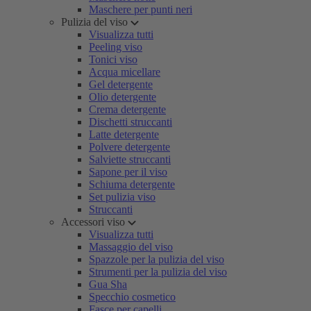
Maschere per punti neri
Pulizia del viso
Visualizza tutti
Peeling viso
Tonici viso
Acqua micellare
Gel detergente
Olio detergente
Crema detergente
Dischetti struccanti
Latte detergente
Polvere detergente
Salviette struccanti
Sapone per il viso
Schiuma detergente
Set pulizia viso
Struccanti
Accessori viso
Visualizza tutti
Massaggio del viso
Spazzole per la pulizia del viso
Strumenti per la pulizia del viso
Gua Sha
Specchio cosmetico
Fasce per capelli