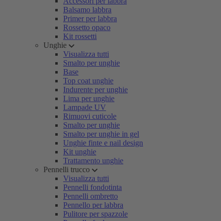
Accessori per labbra
Balsamo labbra
Primer per labbra
Rossetto opaco
Kit rossetti
Unghie
Visualizza tutti
Smalto per unghie
Base
Top coat unghie
Indurente per unghie
Lima per unghie
Lampade UV
Rimuovi cuticole
Smalto per unghie
Smalto per unghie in gel
Unghie finte e nail design
Kit unghie
Trattamento unghie
Pennelli trucco
Visualizza tutti
Pennelli fondotinta
Pennelli ombretto
Pennello per labbra
Pulitore per spazzole