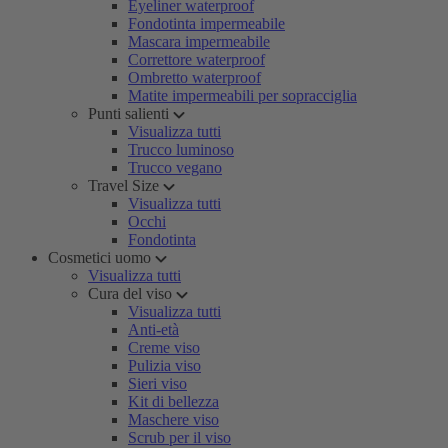
Eyeliner waterproof
Fondotinta impermeabile
Mascara impermeabile
Correttore waterproof
Ombretto waterproof
Matite impermeabili per sopracciglia
Punti salienti
Visualizza tutti
Trucco luminoso
Trucco vegano
Travel Size
Visualizza tutti
Occhi
Fondotinta
Cosmetici uomo
Visualizza tutti
Cura del viso
Visualizza tutti
Anti-età
Creme viso
Pulizia viso
Sieri viso
Kit di bellezza
Maschere viso
Scrub per il viso