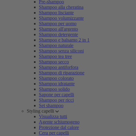
Pre-shampoo
Shampoo alla cheratina
Shampoo lisciante
Shampoo volumizzante
Shampoo per uomo
Shampoo all'argento
Shampoo detergente
Shampoo e balsamo 2 in 1
Shampoo naturale
Shampoo senza siliconi
Shampoo tea tree
Shampoo secco
Shampoo antiforfora
Shampoo di riparazione
Shampoo colorato
Shampoo idratante
Shampoo solido
Sapone per capelli
Shampoo per ricci
Set shampoo
Styling capelli
Visualizza tutti
Agente schiumogeno
Protezione dal calore
Cera per capelli