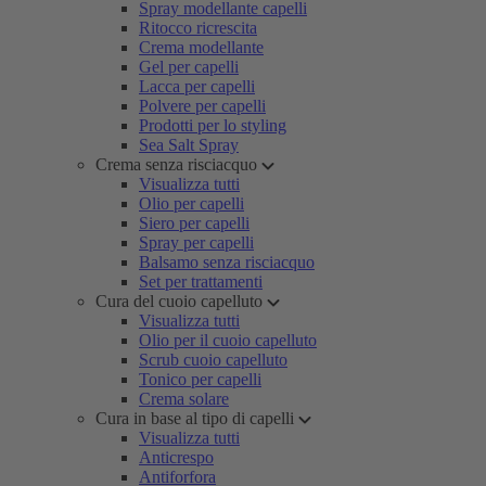
Spray modellante capelli
Ritocco ricrescita
Crema modellante
Gel per capelli
Lacca per capelli
Polvere per capelli
Prodotti per lo styling
Sea Salt Spray
Crema senza risciacquo
Visualizza tutti
Olio per capelli
Siero per capelli
Spray per capelli
Balsamo senza risciacquo
Set per trattamenti
Cura del cuoio capelluto
Visualizza tutti
Olio per il cuoio capelluto
Scrub cuoio capelluto
Tonico per capelli
Crema solare
Cura in base al tipo di capelli
Visualizza tutti
Anticrespo
Antiforfora