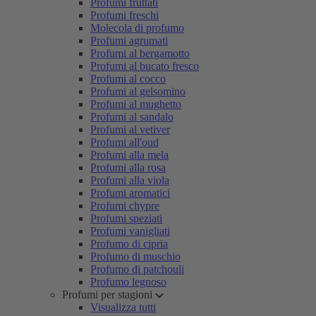
Profumi fruttati
Profumi freschi
Molecola di profumo
Profumi agrumati
Profumi al bergamotto
Profumi al bucato fresco
Profumi al cocco
Profumi al gelsomino
Profumi al mughetto
Profumi al sandalo
Profumi al vetiver
Profumi all'oud
Profumi alla mela
Profumi alla rosa
Profumi alla viola
Profumi aromatici
Profumi chypre
Profumi speziati
Profumi vanigliati
Profumo di cipria
Profumo di muschio
Profumo di patchouli
Profumo legnoso
Profumi per stagioni
Visualizza tutti