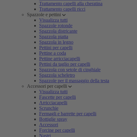
Trattamento capelli alla cheratina
Trattamento capelli ricci
Spazzole e pettini
Visualizza tutti
Spazzole rotonde
Spazzola districante
Spazzola piatta
Spazzola in legno
Pettini per capelli
Pettine a coda
Pettine arricciacapelli
Pettini da taglio per capelli
Spazzola con setole di cinghiale
Spazzola scheletro
Spazzole per il massaggio della testa
Accessori per capelli
Visualizza tutti
Fascette per capelli
Arricciacapelli
Scrunchie
Fermagli e barrette per capelli
Bottiglie spray
Accessori
Forcine per capelli
Nastri