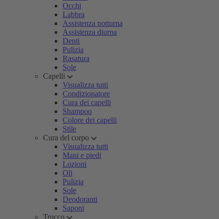
Occhi
Labbra
Assistenza notturna
Assistenza diurna
Denti
Pulizia
Rasatura
Sole
Capelli
Visualizza tutti
Condizionatore
Cura dei capelli
Shampoo
Colore dei capelli
Stile
Cura del corpo
Visualizza tutti
Mani e piedi
Lozioni
Oli
Pulizia
Sole
Deodoranti
Saponi
Trucco