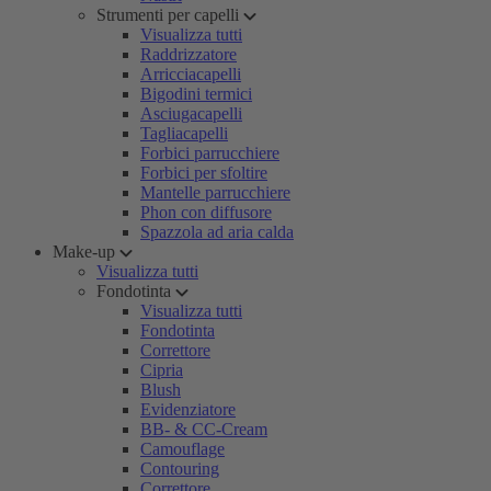
Strumenti per capelli
Visualizza tutti
Raddrizzatore
Arricciacapelli
Bigodini termici
Asciugacapelli
Tagliacapelli
Forbici parrucchiere
Forbici per sfoltire
Mantelle parrucchiere
Phon con diffusore
Spazzola ad aria calda
Make-up
Visualizza tutti
Fondotinta
Visualizza tutti
Fondotinta
Correttore
Cipria
Blush
Evidenziatore
BB- & CC-Cream
Camouflage
Contouring
Correttore