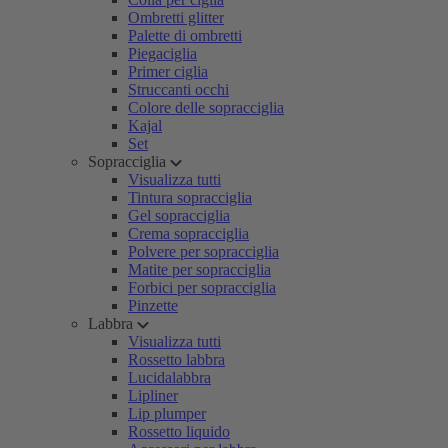
Ombretti glitter
Palette di ombretti
Piegaciglia
Primer ciglia
Struccanti occhi
Colore delle sopracciglia
Kajal
Set
Sopracciglia
Visualizza tutti
Tintura sopracciglia
Gel sopracciglia
Crema sopracciglia
Polvere per sopracciglia
Matite per sopracciglia
Forbici per sopracciglia
Pinzette
Labbra
Visualizza tutti
Rossetto labbra
Lucidalabbra
Lipliner
Lip plumper
Rossetto liquido