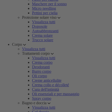
Maschere per il sonno
Micro needling
Pettini per ciglia
Protezione solare viso
Visualizza tutti
Doposole
Autoabbronzanti
Crema solare
Trucco solare
Corpo
Visualizza tutti
Trattamenti corpo
Visualizza tutti
Crema corpo
Deodoranti
Burro corpo
Oli corpo
Creme anticellulite
Crema collo e décolleté
Cura dell'intimità
Oli essenziali e per massaggio
Spray corpo
Bagno e doccia
Visualizza tutti
Gel doccia