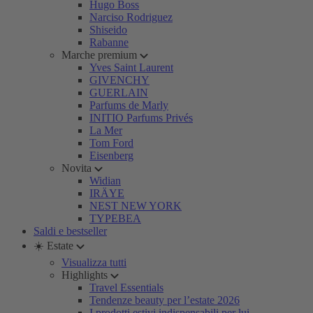
Hugo Boss
Narciso Rodriguez
Shiseido
Rabanne
Marche premium
Yves Saint Laurent
GIVENCHY
GUERLAIN
Parfums de Marly
INITIO Parfums Privés
La Mer
Tom Ford
Eisenberg
Novita
Widian
IRÄYE
NEST NEW YORK
TYPEBEA
Saldi e bestseller
☀️ Estate
Visualizza tutti
Highlights
Travel Essentials
Tendenze beauty per l’estate 2026
I prodotti estivi indispensabili per lui