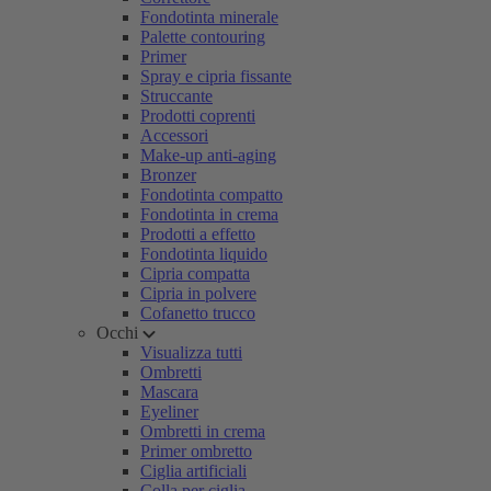
Fondotinta minerale
Palette contouring
Primer
Spray e cipria fissante
Struccante
Prodotti coprenti
Accessori
Make-up anti-aging
Bronzer
Fondotinta compatto
Fondotinta in crema
Prodotti a effetto
Fondotinta liquido
Cipria compatta
Cipria in polvere
Cofanetto trucco
Occhi
Visualizza tutti
Ombretti
Mascara
Eyeliner
Ombretti in crema
Primer ombretto
Ciglia artificiali
Colla per ciglia