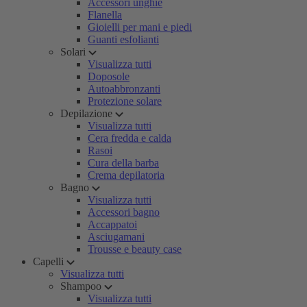
Accessori unghie
Flanella
Gioielli per mani e piedi
Guanti esfolianti
Solari
Visualizza tutti
Doposole
Autoabbronzanti
Protezione solare
Depilazione
Visualizza tutti
Cera fredda e calda
Rasoi
Cura della barba
Crema depilatoria
Bagno
Visualizza tutti
Accessori bagno
Accappatoi
Asciugamani
Trousse e beauty case
Capelli
Visualizza tutti
Shampoo
Visualizza tutti