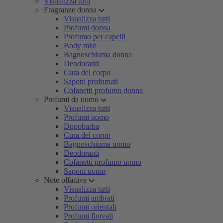
Visualizza tutti
Fragranze donna
Visualizza tutti
Profumi donna
Profumo per capelli
Body mist
Bagnoschiuma donna
Deodoranti
Cura del corpo
Saponi profumati
Cofanetti profumo donna
Profumi da uomo
Visualizza tutti
Profumi uomo
Dopobarba
Cura del corpo
Bagnoschiuma uomo
Deodoranti
Cofanetti profumo uomo
Saponi uomo
Note olfattive
Visualizza tutti
Profumi ambrati
Profumi orientali
Profumi floreali