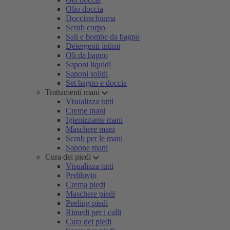
Olio doccia
Docciaschiuma
Scrub corpo
Sali e bombe da bagno
Detergenti intimi
Oli da bagno
Saponi liquidi
Saponi solidi
Set bagno e doccia
Trattamenti mani
Visualizza tutti
Creme mani
Igienizzante mani
Maschere mani
Scrub per le mani
Sapone mani
Cura dei piedi
Visualizza tutti
Pediluvio
Crema piedi
Maschere piedi
Peeling piedi
Rimedi per i calli
Cura dei piedi