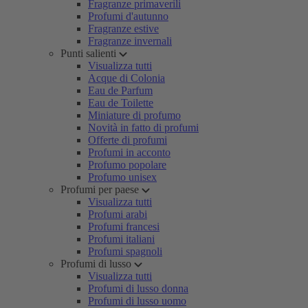
Fragranze primaverili
Profumi d'autunno
Fragranze estive
Fragranze invernali
Punti salienti
Visualizza tutti
Acque di Colonia
Eau de Parfum
Eau de Toilette
Miniature di profumo
Novità in fatto di profumi
Offerte di profumi
Profumi in acconto
Profumo popolare
Profumo unisex
Profumi per paese
Visualizza tutti
Profumi arabi
Profumi francesi
Profumi italiani
Profumi spagnoli
Profumi di lusso
Visualizza tutti
Profumi di lusso donna
Profumi di lusso uomo