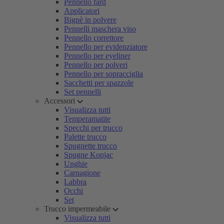
Pennello fard
Applicatori
Bignè in polvere
Pennelli maschera viso
Pennello correttore
Pennello per evidenziatore
Pennello per eyeliner
Pennello per polveri
Pennello per sopracciglia
Sacchetti per spazzole
Set pennelli
Accessori
Visualizza tutti
Temperamatite
Specchi per trucco
Palette trucco
Spugnette trucco
Spugne Konjac
Unghie
Carnagione
Labbra
Occhi
Set
Trucco impermeabile
Visualizza tutti