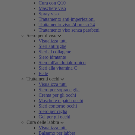
Cura con Q10
Maschere viso
Spray viso
Trattamento anti-imperfezioni
Trattamento viso 24 ore su 24
Trattamento viso senza parabeni
Siero per il viso
Visualizza tutti
Sieri antirughe
Sieri al collagene
Siero idratante
Siero all'acido ialuronico
Sieri alla vitamina C
Fiale
Trattamenti occhi
Visualizza tutti
Siero per sopracciglia
Crema per gli occhi
Maschere e patch occhi
Sieri contorno occhi
Siero per ciglia
Gel per gli occhi
Cura delle labbra
Visualizza tutti
Balsamo per labbra