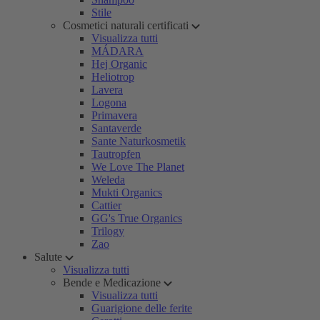
Stile
Cosmetici naturali certificati
Visualizza tutti
MÁDARA
Hej Organic
Heliotrop
Lavera
Logona
Primavera
Santaverde
Sante Naturkosmetik
Tautropfen
We Love The Planet
Weleda
Mukti Organics
Cattier
GG's True Organics
Trilogy
Zao
Salute
Visualizza tutti
Bende e Medicazione
Visualizza tutti
Guarigione delle ferite