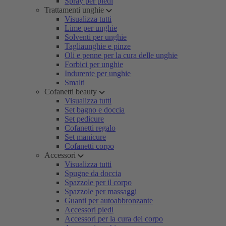
Spray per piedi
Trattamenti unghie
Visualizza tutti
Lime per unghie
Solventi per unghie
Tagliaunghie e pinze
Oli e penne per la cura delle unghie
Forbici per unghie
Indurente per unghie
Smalti
Cofanetti beauty
Visualizza tutti
Set bagno e doccia
Set pedicure
Cofanetti regalo
Set manicure
Cofanetti corpo
Accessori
Visualizza tutti
Spugne da doccia
Spazzole per il corpo
Spazzole per massaggi
Guanti per autoabbronzante
Accessori piedi
Accessori per la cura del corpo