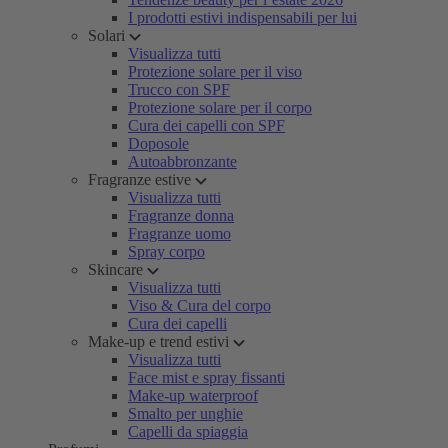
I prodotti estivi indispensabili per lui
Solari
Visualizza tutti
Protezione solare per il viso
Trucco con SPF
Protezione solare per il corpo
Cura dei capelli con SPF
Doposole
Autoabbronzante
Fragranze estive
Visualizza tutti
Fragranze donna
Fragranze uomo
Spray corpo
Skincare
Visualizza tutti
Viso & Cura del corpo
Cura dei capelli
Make-up e trend estivi
Visualizza tutti
Face mist e spray fissanti
Make-up waterproof
Smalto per unghie
Capelli da spiaggia