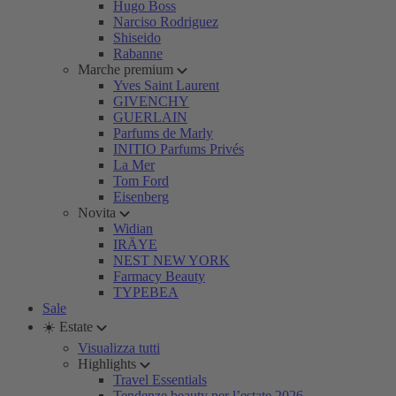
Hugo Boss
Narciso Rodriguez
Shiseido
Rabanne
Marche premium
Yves Saint Laurent
GIVENCHY
GUERLAIN
Parfums de Marly
INITIO Parfums Privés
La Mer
Tom Ford
Eisenberg
Novita
Widian
IRÄYE
NEST NEW YORK
Farmacy Beauty
TYPEBEA
Sale
☀️ Estate
Visualizza tutti
Highlights
Travel Essentials
Tendenze beauty per l’estate 2026