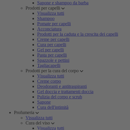
Sapone e shampoo da barba
Prodotti per capelli
Visualizza tutti
Shampoo
Pomate per capelli
Acconciatura
Prodotti per la caduta e la crescita dei capelli
Creme per capelli
Cura per capelli
Gel per capelli
Pasta per capelli
Spazzole e pettini
Tagliacapelli
Prodotti per la cura del corpo
Visualizza tutti
Creme corpo
Deodoranti e antitraspiranti
Gel doccia e trattamenti doccia
Pulizia del corpo e scrub
Sapone
Cura dell'intimità
Profumeria
Visualizza tutti
Cura del viso
Visualizza tutti