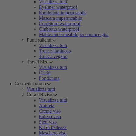
Visualizza tutti
Eyeliner waterproof
Fondotinta impermeabile
Mascara impermeabile
Correttore waterproof
Ombretto waterproof
Matite impermeabili per sopracciglia
Punti salienti
Visualizza tutti
Trucco luminoso
Trucco vegano
Travel Size
Visualizza tutti
Occhi
Fondotinta
Cosmetici uomo
Visualizza tutti
Cura del viso
Visualizza tutti
Anti-età
Creme viso
Pulizia viso
Sieri viso
Kit di bellezza
Maschere viso