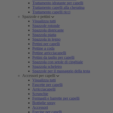
Trattamento idratante per capelli
Trattamento capelli alla cheratina
Trattamento capelli ricci
Spazzole e pettini
Visualizza tutti
Spazzole rotonde
Spazzola districante
Spazzola piatta
Spazzola in legno
Pettini per capelli
Pettine a coda
Pettine arricciacapelli
Pettini da taglio per capelli
Spazzola con setole di cinghiale
Spazzola scheletro
Spazzole per il massaggio della testa
Accessori per capelli
Visualizza tutti
Fascette per capelli
Arricciacapelli
Scrunchie
Fermagli e barrette per capelli
Bottiglie spray
Accessori
Forcine per capelli