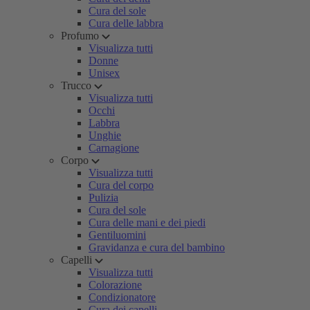
Cura del sole
Cura delle labbra
Profumo
Visualizza tutti
Donne
Unisex
Trucco
Visualizza tutti
Occhi
Labbra
Unghie
Carnagione
Corpo
Visualizza tutti
Cura del corpo
Pulizia
Cura del sole
Cura delle mani e dei piedi
Gentiluomini
Gravidanza e cura del bambino
Capelli
Visualizza tutti
Colorazione
Condizionatore
Cura dei capelli