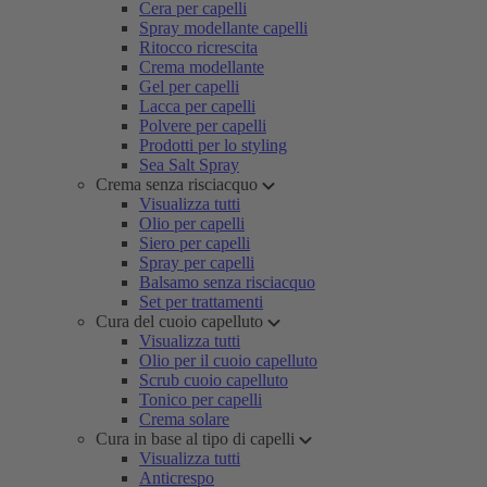
Cera per capelli
Spray modellante capelli
Ritocco ricrescita
Crema modellante
Gel per capelli
Lacca per capelli
Polvere per capelli
Prodotti per lo styling
Sea Salt Spray
Crema senza risciacquo
Visualizza tutti
Olio per capelli
Siero per capelli
Spray per capelli
Balsamo senza risciacquo
Set per trattamenti
Cura del cuoio capelluto
Visualizza tutti
Olio per il cuoio capelluto
Scrub cuoio capelluto
Tonico per capelli
Crema solare
Cura in base al tipo di capelli
Visualizza tutti
Anticrespo