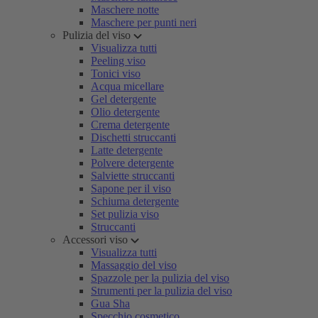
Maschere notte
Maschere per punti neri
Pulizia del viso
Visualizza tutti
Peeling viso
Tonici viso
Acqua micellare
Gel detergente
Olio detergente
Crema detergente
Dischetti struccanti
Latte detergente
Polvere detergente
Salviette struccanti
Sapone per il viso
Schiuma detergente
Set pulizia viso
Struccanti
Accessori viso
Visualizza tutti
Massaggio del viso
Spazzole per la pulizia del viso
Strumenti per la pulizia del viso
Gua Sha
Specchio cosmetico