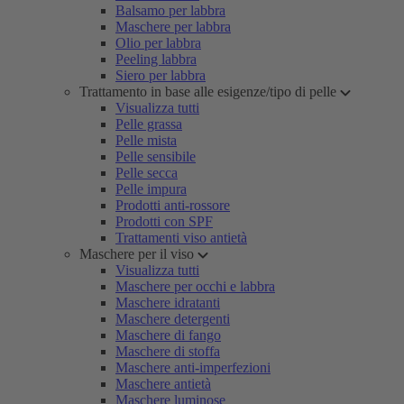
Balsamo per labbra
Maschere per labbra
Olio per labbra
Peeling labbra
Siero per labbra
Trattamento in base alle esigenze/tipo di pelle
Visualizza tutti
Pelle grassa
Pelle mista
Pelle sensibile
Pelle secca
Pelle impura
Prodotti anti-rossore
Prodotti con SPF
Trattamenti viso antietà
Maschere per il viso
Visualizza tutti
Maschere per occhi e labbra
Maschere idratanti
Maschere detergenti
Maschere di fango
Maschere di stoffa
Maschere anti-imperfezioni
Maschere antietà
Maschere luminose