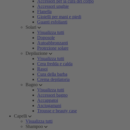
Accessori per la cura del corpo
Accessori unghie
Flanella
Gioielli per mani e piedi
Guanti esfolianti
Solari
Visualizza tutti
Doposole
Autoabbronzanti
Protezione solare
Depilazione
Visualizza tutti
Cera fredda e calda
Rasoi
Cura della barba
Crema depilatoria
Bagno
Visualizza tutti
Accessori bagno
Accappatoi
Asciugamani
Trousse e beauty case
Capelli
Visualizza tutti
Shampoo