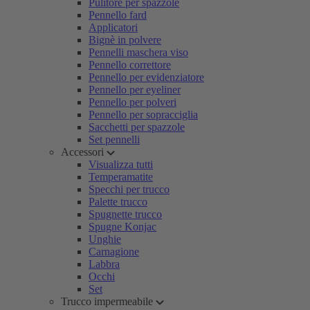
Pulitore per spazzole
Pennello fard
Applicatori
Bignè in polvere
Pennelli maschera viso
Pennello correttore
Pennello per evidenziatore
Pennello per eyeliner
Pennello per polveri
Pennello per sopracciglia
Sacchetti per spazzole
Set pennelli
Accessori
Visualizza tutti
Temperamatite
Specchi per trucco
Palette trucco
Spugnette trucco
Spugne Konjac
Unghie
Carnagione
Labbra
Occhi
Set
Trucco impermeabile