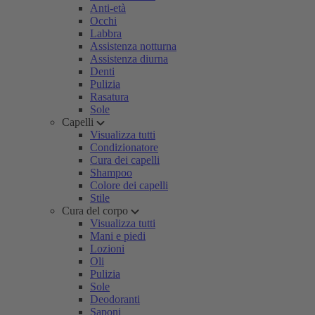
Anti-età
Occhi
Labbra
Assistenza notturna
Assistenza diurna
Denti
Pulizia
Rasatura
Sole
Capelli
Visualizza tutti
Condizionatore
Cura dei capelli
Shampoo
Colore dei capelli
Stile
Cura del corpo
Visualizza tutti
Mani e piedi
Lozioni
Oli
Pulizia
Sole
Deodoranti
Saponi