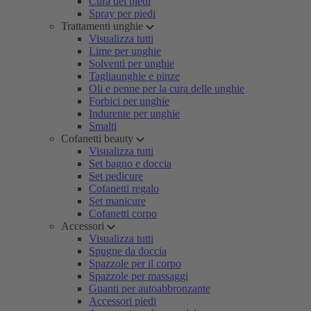
Cura dei piedi
Spray per piedi
Trattamenti unghie
Visualizza tutti
Lime per unghie
Solventi per unghie
Tagliaunghie e pinze
Oli e penne per la cura delle unghie
Forbici per unghie
Indurente per unghie
Smalti
Cofanetti beauty
Visualizza tutti
Set bagno e doccia
Set pedicure
Cofanetti regalo
Set manicure
Cofanetti corpo
Accessori
Visualizza tutti
Spugne da doccia
Spazzole per il corpo
Spazzole per massaggi
Guanti per autoabbronzante
Accessori piedi