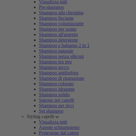
Visualizza tutti
Pre-shampoo
Shampoo alla cheratina
Shampoo lisciante
Shampoo volumizzante
Shampoo per uomo
Shampoo all'argento
Shampoo detergente
Shampoo e balsamo 2 in 1
Shampoo naturale
Shampoo senza siliconi
Shampoo tea tree
Shampoo secco
Shampoo antiforfora
Shampoo di riparazione
Shampoo colorato
Shampoo idratante
Shampoo solido
Sapone per capelli
Shampoo per ricci
Set shampoo
Styling capelli
Visualizza tutti
Agente schiumogeno
Protezione dal calore