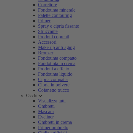
Correttore
Fondotinta minerale
Palette contouring
Primer
Spray e cipria fissante
Struccante
Prodotti coprenti
Accessori
Make-up anti-aging
Bronzer
Fondotinta compatto
Fondotinta in crema
Prodotti a effetto
Fondotinta liquido
Cipria compatta
Cipria in polvere
Cofanetto trucco
Occhi
Visualizza tutti
Ombretti
Mascara
Eyeliner
Ombretti in crema
Primer ombretto
Ciglia artificiali