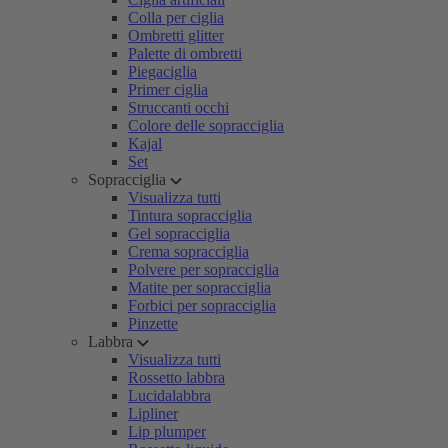
Colla per ciglia
Ombretti glitter
Palette di ombretti
Piegaciglia
Primer ciglia
Struccanti occhi
Colore delle sopracciglia
Kajal
Set
Sopracciglia
Visualizza tutti
Tintura sopracciglia
Gel sopracciglia
Crema sopracciglia
Polvere per sopracciglia
Matite per sopracciglia
Forbici per sopracciglia
Pinzette
Labbra
Visualizza tutti
Rossetto labbra
Lucidalabbra
Lipliner
Lip plumper