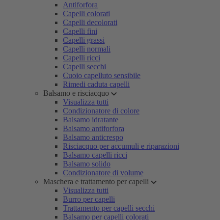
Antiforfora
Capelli colorati
Capelli decolorati
Capelli fini
Capelli grassi
Capelli normali
Capelli ricci
Capelli secchi
Cuoio capelluto sensibile
Rimedi caduta capelli
Balsamo e risciacquo
Visualizza tutti
Condizionatore di colore
Balsamo idratante
Balsamo antiforfora
Balsamo anticrespo
Risciacquo per accumuli e riparazioni
Balsamo capelli ricci
Balsamo solido
Condizionatore di volume
Maschera e trattamento per capelli
Visualizza tutti
Burro per capelli
Trattamento per capelli secchi
Balsamo per capelli colorati