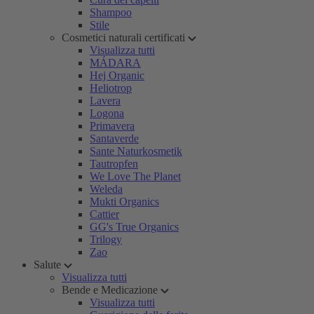
Shampoo
Stile
Cosmetici naturali certificati
Visualizza tutti
MÁDARA
Hej Organic
Heliotrop
Lavera
Logona
Primavera
Santaverde
Sante Naturkosmetik
Tautropfen
We Love The Planet
Weleda
Mukti Organics
Cattier
GG's True Organics
Trilogy
Zao
Salute
Visualizza tutti
Bende e Medicazione
Visualizza tutti