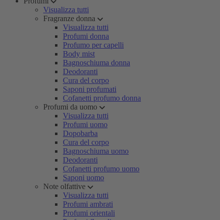
Profumi
Visualizza tutti
Fragranze donna
Visualizza tutti
Profumi donna
Profumo per capelli
Body mist
Bagnoschiuma donna
Deodoranti
Cura del corpo
Saponi profumati
Cofanetti profumo donna
Profumi da uomo
Visualizza tutti
Profumi uomo
Dopobarba
Cura del corpo
Bagnoschiuma uomo
Deodoranti
Cofanetti profumo uomo
Saponi uomo
Note olfattive
Visualizza tutti
Profumi ambrati
Profumi orientali