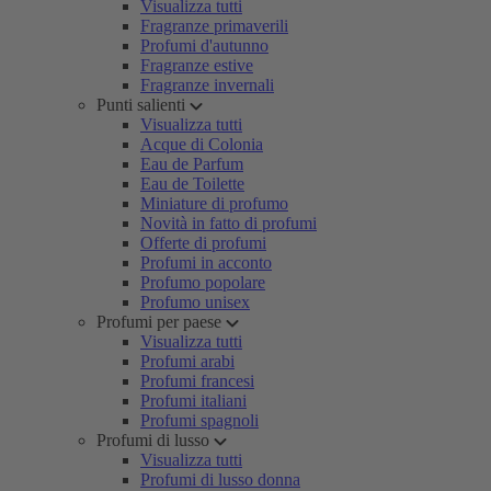
Visualizza tutti
Fragranze primaverili
Profumi d'autunno
Fragranze estive
Fragranze invernali
Punti salienti
Visualizza tutti
Acque di Colonia
Eau de Parfum
Eau de Toilette
Miniature di profumo
Novità in fatto di profumi
Offerte di profumi
Profumi in acconto
Profumo popolare
Profumo unisex
Profumi per paese
Visualizza tutti
Profumi arabi
Profumi francesi
Profumi italiani
Profumi spagnoli
Profumi di lusso
Visualizza tutti
Profumi di lusso donna