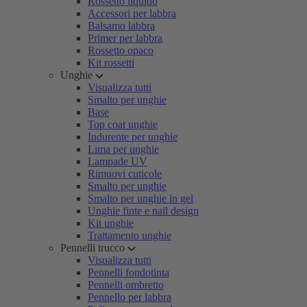
Rossetto liquido
Accessori per labbra
Balsamo labbra
Primer per labbra
Rossetto opaco
Kit rossetti
Unghie
Visualizza tutti
Smalto per unghie
Base
Top coat unghie
Indurente per unghie
Lima per unghie
Lampade UV
Rimuovi cuticole
Smalto per unghie
Smalto per unghie in gel
Unghie finte e nail design
Kit unghie
Trattamento unghie
Pennelli trucco
Visualizza tutti
Pennelli fondotinta
Pennelli ombretto
Pennello per labbra