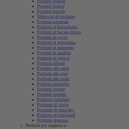
Profumi floreali
Profumi fruttati
Profumi freschi
Molecola di profumo
Profumi agrumati
Profumi al bergamotto
Profumi al bucato fresco
Profumi al cocco
Profumi al gelsomino
Profumi al mughetto
Profumi al sandalo
Profumi al vetiver
Profumi all'oud
Profumi alla mela
Profumi alla rosa
Profumi alla viola
Profumi aromatici
Profumi chypre
Profumi speziati
Profumi vanigliati
Profumo di cipria
Profumo di muschio
Profumo di patchouli
Profumo legnoso
Profumi per stagioni