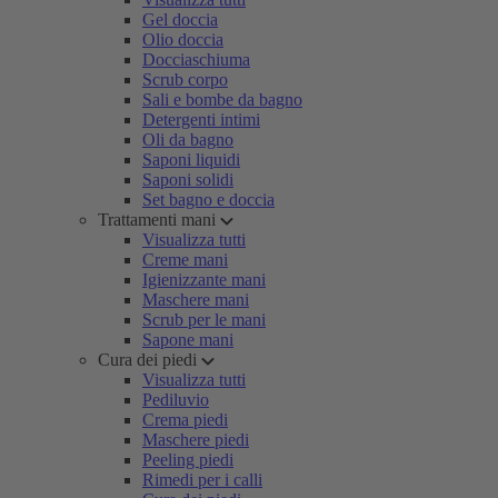
Gel doccia
Olio doccia
Docciaschiuma
Scrub corpo
Sali e bombe da bagno
Detergenti intimi
Oli da bagno
Saponi liquidi
Saponi solidi
Set bagno e doccia
Trattamenti mani
Visualizza tutti
Creme mani
Igienizzante mani
Maschere mani
Scrub per le mani
Sapone mani
Cura dei piedi
Visualizza tutti
Pediluvio
Crema piedi
Maschere piedi
Peeling piedi
Rimedi per i calli