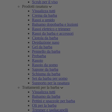
Scrub per il viso
Prodotti rasatura
Visualizza tutti
Crema da barba
Rasoi a umido
Balsamo dopobarba e lozioni
Rasoi elettrico e trimmer
Rasoi da barba e accessori
Ciotola da barba
Depilazione naso
Gel da barba
Pennello da barba
Prebarba
Rasoio
Rasoio da uomo
Sapone da barba
Schiuma da barba
Set da barba per uomo
Supporto per la rasatura
Trattamenti per la barba
Visualizza tutti
Balsamo da barba
Pettini e spazzole per barba
Oli per la barba
Trimmer e tagliacapelli