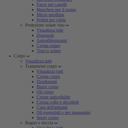
Fasce per capelli
Maschere per il sonno
Micro needling
Pettini per ciglia
Protezione solare viso
Visualizza tutti
Doposole
Autoabbronzanti
Crema solare
Trucco solare
Corpo
Visualizza tutti
Trattamenti corpo
Visualizza tutti
Crema corpo
Deodoranti
Burro corpo
Oli corpo
Creme anticellulite
Crema collo e décolleté
Cura dell'intimità
Oli essenziali e per massaggio
Spray corpo
Bagno e doccia
Visualizza tutti