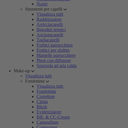
Nastri
Strumenti per capelli
Visualizza tutti
Raddrizzatore
Arricciacapelli
Bigodini termici
Asciugacapelli
Tagliacapelli
Forbici parrucchiere
Forbici per sfoltire
Mantelle parrucchiere
Phon con diffusore
Spazzola ad aria calda
Make-up
Visualizza tutti
Fondotinta
Visualizza tutti
Fondotinta
Correttore
Cipria
Blush
Evidenziatore
BB- & CC-Cream
Camouflage
Contouring