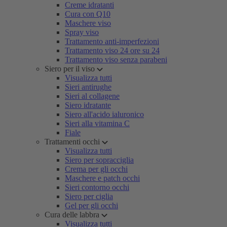
Creme idratanti
Cura con Q10
Maschere viso
Spray viso
Trattamento anti-imperfezioni
Trattamento viso 24 ore su 24
Trattamento viso senza parabeni
Siero per il viso
Visualizza tutti
Sieri antirughe
Sieri al collagene
Siero idratante
Siero all'acido ialuronico
Sieri alla vitamina C
Fiale
Trattamenti occhi
Visualizza tutti
Siero per sopracciglia
Crema per gli occhi
Maschere e patch occhi
Sieri contorno occhi
Siero per ciglia
Gel per gli occhi
Cura delle labbra
Visualizza tutti