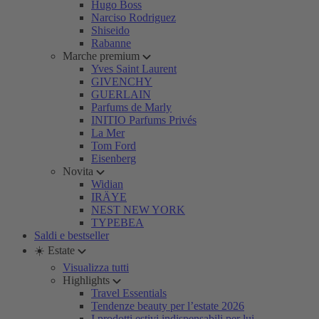
Hugo Boss
Narciso Rodriguez
Shiseido
Rabanne
Marche premium
Yves Saint Laurent
GIVENCHY
GUERLAIN
Parfums de Marly
INITIO Parfums Privés
La Mer
Tom Ford
Eisenberg
Novita
Widian
IRÄYE
NEST NEW YORK
TYPEBEA
Saldi e bestseller
☀️ Estate
Visualizza tutti
Highlights
Travel Essentials
Tendenze beauty per l’estate 2026
I prodotti estivi indispensabili per lui