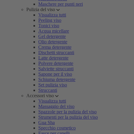
Maschere per punti neri
Pulizia del viso
Visualizza tutti
Peeling viso
Tonici viso
Acqua micellare
Gel detergente
Olio detergente
Crema detergente
Dischetti struccanti
Latte detergente
Polvere detergente
Salviette struccanti
Sapone per il viso
Schiuma detergente
Set pulizia viso
Struccanti
Accessori viso
Visualizza tutti
Massaggio del viso
Spazzole per la pulizia del viso
Strumenti per la pulizia del viso
Gua Sha
Specchio cosmetico
Fasce per capelli