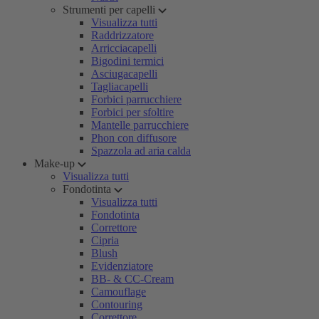
Strumenti per capelli
Visualizza tutti
Raddrizzatore
Arricciacapelli
Bigodini termici
Asciugacapelli
Tagliacapelli
Forbici parrucchiere
Forbici per sfoltire
Mantelle parrucchiere
Phon con diffusore
Spazzola ad aria calda
Make-up
Visualizza tutti
Fondotinta
Visualizza tutti
Fondotinta
Correttore
Cipria
Blush
Evidenziatore
BB- & CC-Cream
Camouflage
Contouring
Correttore