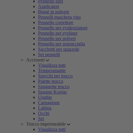
Pennello fard
Applicatori
Bignè in polvere
Pennelli maschera viso
Pennello correttore
Pennello per evidenziatore
Pennello per eyeliner
Pennello per polveri
Pennello per sopracciglia
Sacchetti per spazzole
Set pennelli
Accessori
Visualizza tutti
Temperamatite
Specchi per trucco
Palette trucco
Spugnette trucco
Spugne Konjac
Unghie
Carnagione
Labbra
Occhi
Set
Trucco impermeabile
Visualizza tutti