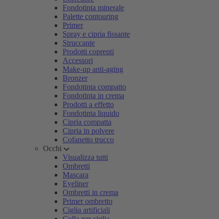
Fondotinta minerale
Palette contouring
Primer
Spray e cipria fissante
Struccante
Prodotti coprenti
Accessori
Make-up anti-aging
Bronzer
Fondotinta compatto
Fondotinta in crema
Prodotti a effetto
Fondotinta liquido
Cipria compatta
Cipria in polvere
Cofanetto trucco
Occhi
Visualizza tutti
Ombretti
Mascara
Eyeliner
Ombretti in crema
Primer ombretto
Ciglia artificiali
Colla per ciglia