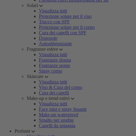
Solari
Visualizza tutti
Protezione solare per il viso
Trucco con SPF
Protezione solare per il corpo
Cura dei capelli con SPF
Doposole
Autoabbronzante
Fragranze estive
Visualizza tutti
Fragranze donna
Fragranze uomo
Spray corpo
Skincare
Visualizza tutti
Viso & Cura del corpo
Cura dei capelli
Make-up e trend estivi
Visualizza tutti
Face mist e spray fissanti
Make-up waterproof
Smalto per unghie
Capelli da spiaggia
Profumi