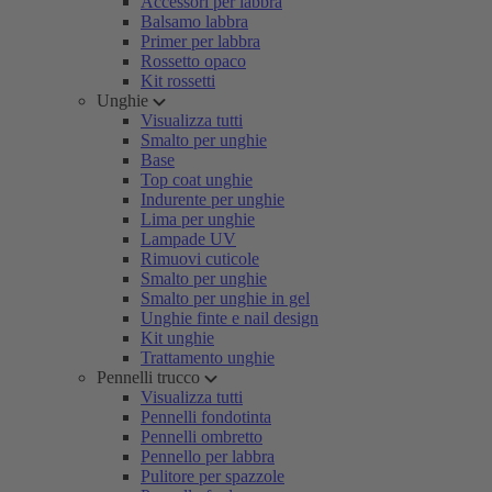
Accessori per labbra
Balsamo labbra
Primer per labbra
Rossetto opaco
Kit rossetti
Unghie
Visualizza tutti
Smalto per unghie
Base
Top coat unghie
Indurente per unghie
Lima per unghie
Lampade UV
Rimuovi cuticole
Smalto per unghie
Smalto per unghie in gel
Unghie finte e nail design
Kit unghie
Trattamento unghie
Pennelli trucco
Visualizza tutti
Pennelli fondotinta
Pennelli ombretto
Pennello per labbra
Pulitore per spazzole