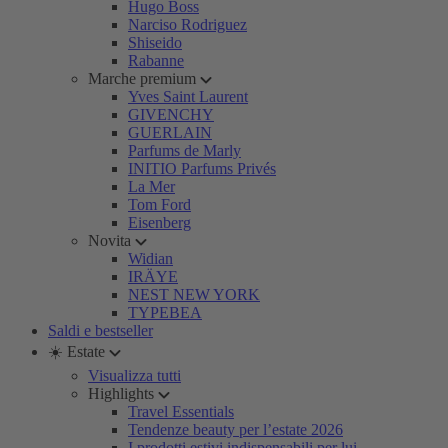
Hugo Boss
Narciso Rodriguez
Shiseido
Rabanne
Marche premium
Yves Saint Laurent
GIVENCHY
GUERLAIN
Parfums de Marly
INITIO Parfums Privés
La Mer
Tom Ford
Eisenberg
Novita
Widian
IRÄYE
NEST NEW YORK
TYPEBEA
Saldi e bestseller
☀️ Estate
Visualizza tutti
Highlights
Travel Essentials
Tendenze beauty per l’estate 2026
I prodotti estivi indispensabili per lui