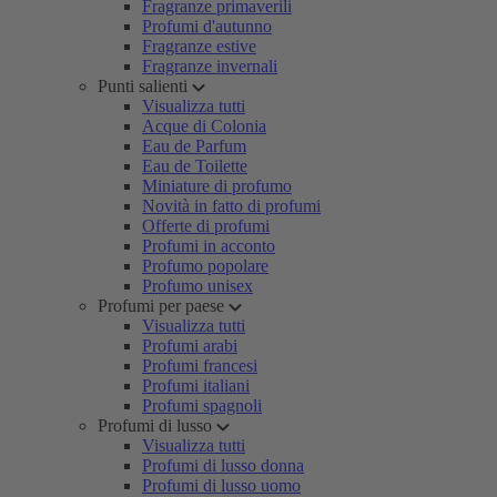
Fragranze primaverili
Profumi d'autunno
Fragranze estive
Fragranze invernali
Punti salienti
Visualizza tutti
Acque di Colonia
Eau de Parfum
Eau de Toilette
Miniature di profumo
Novità in fatto di profumi
Offerte di profumi
Profumi in acconto
Profumo popolare
Profumo unisex
Profumi per paese
Visualizza tutti
Profumi arabi
Profumi francesi
Profumi italiani
Profumi spagnoli
Profumi di lusso
Visualizza tutti
Profumi di lusso donna
Profumi di lusso uomo