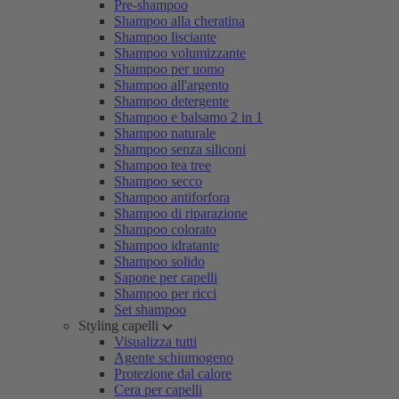
Pre-shampoo
Shampoo alla cheratina
Shampoo lisciante
Shampoo volumizzante
Shampoo per uomo
Shampoo all'argento
Shampoo detergente
Shampoo e balsamo 2 in 1
Shampoo naturale
Shampoo senza siliconi
Shampoo tea tree
Shampoo secco
Shampoo antiforfora
Shampoo di riparazione
Shampoo colorato
Shampoo idratante
Shampoo solido
Sapone per capelli
Shampoo per ricci
Set shampoo
Styling capelli
Visualizza tutti
Agente schiumogeno
Protezione dal calore
Cera per capelli