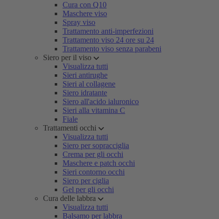
Cura con Q10
Maschere viso
Spray viso
Trattamento anti-imperfezioni
Trattamento viso 24 ore su 24
Trattamento viso senza parabeni
Siero per il viso
Visualizza tutti
Sieri antirughe
Sieri al collagene
Siero idratante
Siero all'acido ialuronico
Sieri alla vitamina C
Fiale
Trattamenti occhi
Visualizza tutti
Siero per sopracciglia
Crema per gli occhi
Maschere e patch occhi
Sieri contorno occhi
Siero per ciglia
Gel per gli occhi
Cura delle labbra
Visualizza tutti
Balsamo per labbra