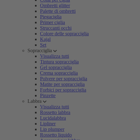
Ombretti glitter
Palette di ombretti
Piegaciglia
Primer ciglia
Struccanti occhi
Colore delle sopracciglia
Kajal
Set
Sopracciglia
Visualizza tutti
Tintura sopracciglia
Gel sopracciglia
Crema sopracciglia
Polvere per sopracciglia
Matite per sopracciglia
Forbici per sopracciglia
Pinzette
Labbra
Visualizza tutti
Rossetto labbra
Lucidalabbra
Lipliner
Lip plumper
Rossetto liquido