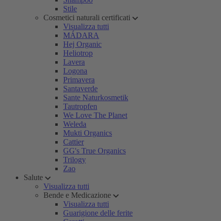
Stile
Cosmetici naturali certificati
Visualizza tutti
MÁDARA
Hej Organic
Heliotrop
Lavera
Logona
Primavera
Santaverde
Sante Naturkosmetik
Tautropfen
We Love The Planet
Weleda
Mukti Organics
Cattier
GG's True Organics
Trilogy
Zao
Salute
Visualizza tutti
Bende e Medicazione
Visualizza tutti
Guarigione delle ferite