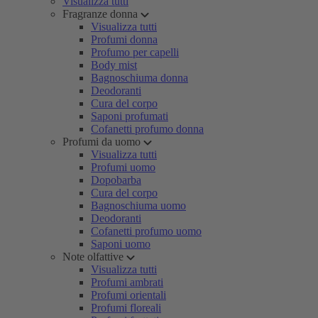
Visualizza tutti
Fragranze donna
Visualizza tutti
Profumi donna
Profumo per capelli
Body mist
Bagnoschiuma donna
Deodoranti
Cura del corpo
Saponi profumati
Cofanetti profumo donna
Profumi da uomo
Visualizza tutti
Profumi uomo
Dopobarba
Cura del corpo
Bagnoschiuma uomo
Deodoranti
Cofanetti profumo uomo
Saponi uomo
Note olfattive
Visualizza tutti
Profumi ambrati
Profumi orientali
Profumi floreali