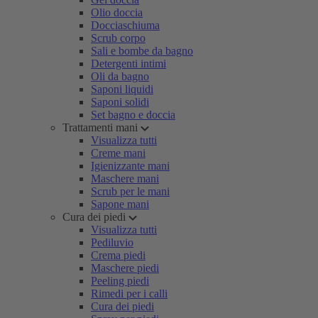
Olio doccia
Docciaschiuma
Scrub corpo
Sali e bombe da bagno
Detergenti intimi
Oli da bagno
Saponi liquidi
Saponi solidi
Set bagno e doccia
Trattamenti mani
Visualizza tutti
Creme mani
Igienizzante mani
Maschere mani
Scrub per le mani
Sapone mani
Cura dei piedi
Visualizza tutti
Pediluvio
Crema piedi
Maschere piedi
Peeling piedi
Rimedi per i calli
Cura dei piedi