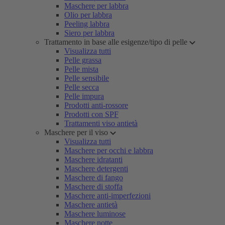
Maschere per labbra
Olio per labbra
Peeling labbra
Siero per labbra
Trattamento in base alle esigenze/tipo di pelle
Visualizza tutti
Pelle grassa
Pelle mista
Pelle sensibile
Pelle secca
Pelle impura
Prodotti anti-rossore
Prodotti con SPF
Trattamenti viso antietà
Maschere per il viso
Visualizza tutti
Maschere per occhi e labbra
Maschere idratanti
Maschere detergenti
Maschere di fango
Maschere di stoffa
Maschere anti-imperfezioni
Maschere antietà
Maschere luminose
Maschere notte