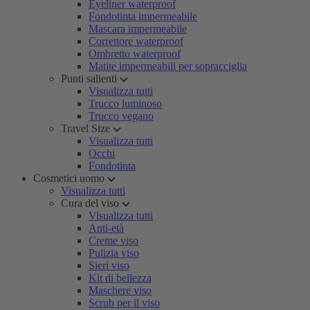
Eyeliner waterproof
Fondotinta impermeabile
Mascara impermeabile
Correttore waterproof
Ombretto waterproof
Matite impermeabili per sopracciglia
Punti salienti
Visualizza tutti
Trucco luminoso
Trucco vegano
Travel Size
Visualizza tutti
Occhi
Fondotinta
Cosmetici uomo
Visualizza tutti
Cura del viso
Visualizza tutti
Anti-età
Creme viso
Pulizia viso
Sieri viso
Kit di bellezza
Maschere viso
Scrub per il viso