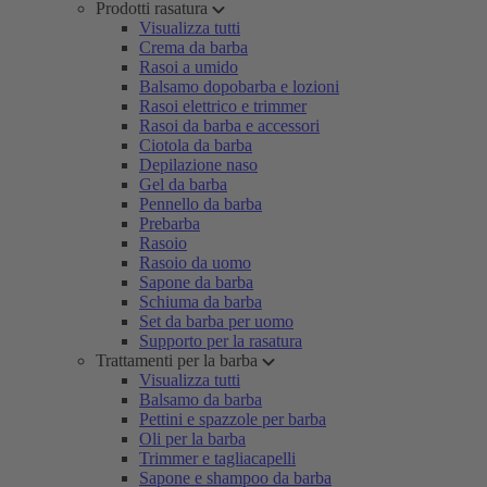
Prodotti rasatura
Visualizza tutti
Crema da barba
Rasoi a umido
Balsamo dopobarba e lozioni
Rasoi elettrico e trimmer
Rasoi da barba e accessori
Ciotola da barba
Depilazione naso
Gel da barba
Pennello da barba
Prebarba
Rasoio
Rasoio da uomo
Sapone da barba
Schiuma da barba
Set da barba per uomo
Supporto per la rasatura
Trattamenti per la barba
Visualizza tutti
Balsamo da barba
Pettini e spazzole per barba
Oli per la barba
Trimmer e tagliacapelli
Sapone e shampoo da barba