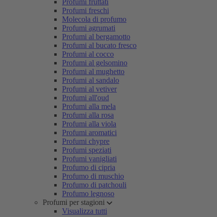
Profumi fruttati
Profumi freschi
Molecola di profumo
Profumi agrumati
Profumi al bergamotto
Profumi al bucato fresco
Profumi al cocco
Profumi al gelsomino
Profumi al mughetto
Profumi al sandalo
Profumi al vetiver
Profumi all'oud
Profumi alla mela
Profumi alla rosa
Profumi alla viola
Profumi aromatici
Profumi chypre
Profumi speziati
Profumi vanigliati
Profumo di cipria
Profumo di muschio
Profumo di patchouli
Profumo legnoso
Profumi per stagioni
Visualizza tutti