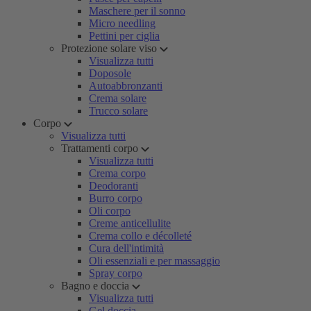
Maschere per il sonno
Micro needling
Pettini per ciglia
Protezione solare viso
Visualizza tutti
Doposole
Autoabbronzanti
Crema solare
Trucco solare
Corpo
Visualizza tutti
Trattamenti corpo
Visualizza tutti
Crema corpo
Deodoranti
Burro corpo
Oli corpo
Creme anticellulite
Crema collo e décolleté
Cura dell'intimità
Oli essenziali e per massaggio
Spray corpo
Bagno e doccia
Visualizza tutti
Gel doccia