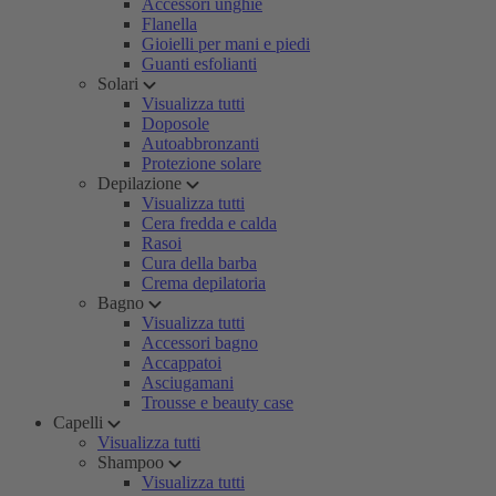
Accessori unghie
Flanella
Gioielli per mani e piedi
Guanti esfolianti
Solari
Visualizza tutti
Doposole
Autoabbronzanti
Protezione solare
Depilazione
Visualizza tutti
Cera fredda e calda
Rasoi
Cura della barba
Crema depilatoria
Bagno
Visualizza tutti
Accessori bagno
Accappatoi
Asciugamani
Trousse e beauty case
Capelli
Visualizza tutti
Shampoo
Visualizza tutti