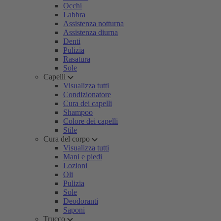
Occhi
Labbra
Assistenza notturna
Assistenza diurna
Denti
Pulizia
Rasatura
Sole
Capelli
Visualizza tutti
Condizionatore
Cura dei capelli
Shampoo
Colore dei capelli
Stile
Cura del corpo
Visualizza tutti
Mani e piedi
Lozioni
Oli
Pulizia
Sole
Deodoranti
Saponi
Trucco