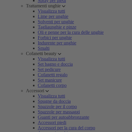
Spray per piedi
Trattamenti unghie
Visualizza tutti
Lime per unghie
Solventi per unghie
Tagliaunghie e pinze
Oli e penne per la cura delle unghie
Forbici per unghie
Indurente per unghie
Smalti
Cofanetti beauty
Visualizza tutti
Set bagno e doccia
Set pedicure
Cofanetti regalo
Set manicure
Cofanetti corpo
Accessori
Visualizza tutti
Spugne da doccia
Spazzole per il corpo
Spazzole per massaggi
Guanti per autoabbronzante
Accessori piedi
Accessori per la cura del corpo