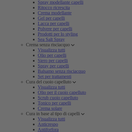
Spray modellante capelli
Ritocco ricrescita
Crema modellante
Gel per capelli
Lacca per capelli
Polvere per capelli
Prodotti per lo styling
Sea Salt Spray
Crema senza risciacquo
Visualizza tutti
Olio per capelli
Siero per capelli
Spray per capelli
Balsamo senza risciacquo
Set per trattamenti
Cura del cuoio capelluto
Visualizza tutti
Olio per il cuoio capelluto
Scrub cuoio capelluto
Tonico per capelli
Crema solare
Cura in base al tipo di capelli
Visualizza tutti
Anticrespo
Antiforfora