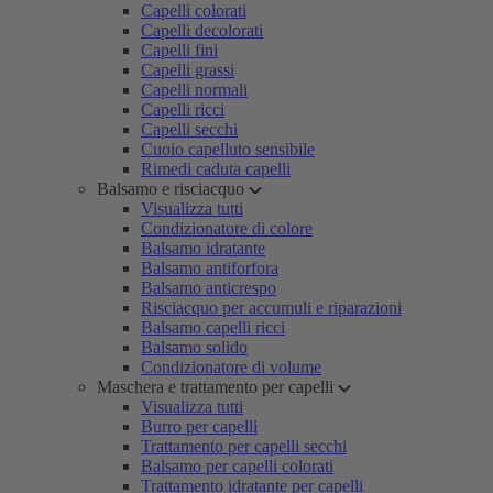
Capelli colorati
Capelli decolorati
Capelli fini
Capelli grassi
Capelli normali
Capelli ricci
Capelli secchi
Cuoio capelluto sensibile
Rimedi caduta capelli
Balsamo e risciacquo
Visualizza tutti
Condizionatore di colore
Balsamo idratante
Balsamo antiforfora
Balsamo anticrespo
Risciacquo per accumuli e riparazioni
Balsamo capelli ricci
Balsamo solido
Condizionatore di volume
Maschera e trattamento per capelli
Visualizza tutti
Burro per capelli
Trattamento per capelli secchi
Balsamo per capelli colorati
Trattamento idratante per capelli