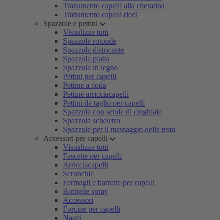
Trattamento capelli alla cheratina
Trattamento capelli ricci
Spazzole e pettini
Visualizza tutti
Spazzole rotonde
Spazzola districante
Spazzola piatta
Spazzola in legno
Pettini per capelli
Pettine a coda
Pettine arricciacapelli
Pettini da taglio per capelli
Spazzola con setole di cinghiale
Spazzola scheletro
Spazzole per il massaggio della testa
Accessori per capelli
Visualizza tutti
Fascette per capelli
Arricciacapelli
Scrunchie
Fermagli e barrette per capelli
Bottiglie spray
Accessori
Forcine per capelli
Nastri