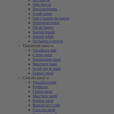
Olio doccia
Docciaschiuma
Scrub corpo
Sali e bombe da bagno
Detergenti intimi
Oli da bagno
Saponi liquidi
Saponi solidi
Set bagno e doccia
Trattamenti mani
Visualizza tutti
Creme mani
Igienizzante mani
Maschere mani
Scrub per le mani
Sapone mani
Cura dei piedi
Visualizza tutti
Pediluvio
Crema piedi
Maschere piedi
Peeling piedi
Rimedi per i calli
Cura dei piedi