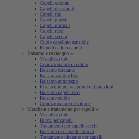
Capelli colorati
Capelli decolorati
Capelli fini
Capelli grassi
Capelli normali
Capelli ricci
Capelli secchi
Cuoio capelluto sensibile
Rimedi caduta capelli
Balsamo e risciacquo
Visualizza tutti
Condizionatore di colore
Balsamo idratante
Balsamo antiforfora
Balsamo anticrespo
Risciacquo per accumuli e riparazioni
Balsamo capelli ricci
Balsamo solido
Condizionatore di volume
Maschera e trattamento per capelli
Visualizza tutti
Burro per capelli
Trattamento per capelli secchi
Balsamo per capelli colorati
Trattamento idratante per capelli