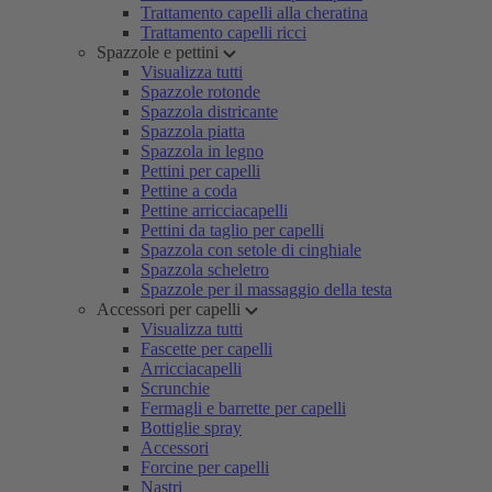
Trattamento capelli alla cheratina
Trattamento capelli ricci
Spazzole e pettini
Visualizza tutti
Spazzole rotonde
Spazzola districante
Spazzola piatta
Spazzola in legno
Pettini per capelli
Pettine a coda
Pettine arricciacapelli
Pettini da taglio per capelli
Spazzola con setole di cinghiale
Spazzola scheletro
Spazzole per il massaggio della testa
Accessori per capelli
Visualizza tutti
Fascette per capelli
Arricciacapelli
Scrunchie
Fermagli e barrette per capelli
Bottiglie spray
Accessori
Forcine per capelli
Nastri