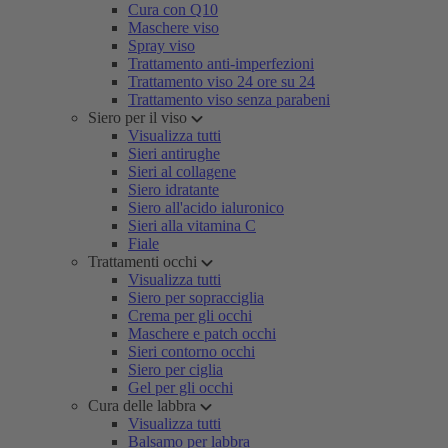
Cura con Q10
Maschere viso
Spray viso
Trattamento anti-imperfezioni
Trattamento viso 24 ore su 24
Trattamento viso senza parabeni
Siero per il viso
Visualizza tutti
Sieri antirughe
Sieri al collagene
Siero idratante
Siero all'acido ialuronico
Sieri alla vitamina C
Fiale
Trattamenti occhi
Visualizza tutti
Siero per sopracciglia
Crema per gli occhi
Maschere e patch occhi
Sieri contorno occhi
Siero per ciglia
Gel per gli occhi
Cura delle labbra
Visualizza tutti
Balsamo per labbra