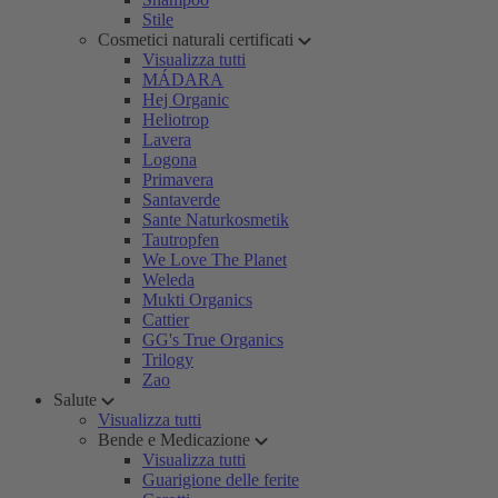
Stile
Cosmetici naturali certificati
Visualizza tutti
MÁDARA
Hej Organic
Heliotrop
Lavera
Logona
Primavera
Santaverde
Sante Naturkosmetik
Tautropfen
We Love The Planet
Weleda
Mukti Organics
Cattier
GG's True Organics
Trilogy
Zao
Salute
Visualizza tutti
Bende e Medicazione
Visualizza tutti
Guarigione delle ferite