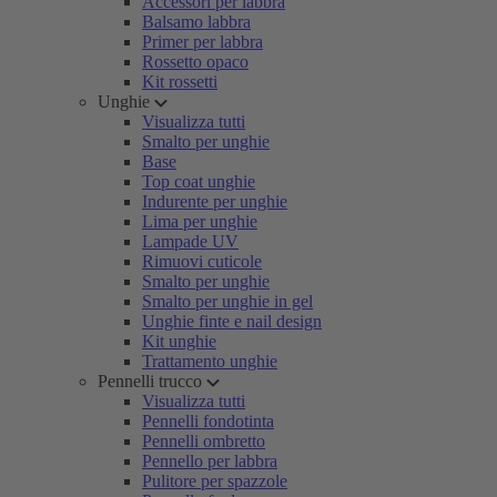
Accessori per labbra
Balsamo labbra
Primer per labbra
Rossetto opaco
Kit rossetti
Unghie
Visualizza tutti
Smalto per unghie
Base
Top coat unghie
Indurente per unghie
Lima per unghie
Lampade UV
Rimuovi cuticole
Smalto per unghie
Smalto per unghie in gel
Unghie finte e nail design
Kit unghie
Trattamento unghie
Pennelli trucco
Visualizza tutti
Pennelli fondotinta
Pennelli ombretto
Pennello per labbra
Pulitore per spazzole