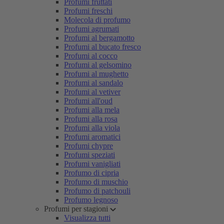
Profumi fruttati
Profumi freschi
Molecola di profumo
Profumi agrumati
Profumi al bergamotto
Profumi al bucato fresco
Profumi al cocco
Profumi al gelsomino
Profumi al mughetto
Profumi al sandalo
Profumi al vetiver
Profumi all'oud
Profumi alla mela
Profumi alla rosa
Profumi alla viola
Profumi aromatici
Profumi chypre
Profumi speziati
Profumi vanigliati
Profumo di cipria
Profumo di muschio
Profumo di patchouli
Profumo legnoso
Profumi per stagioni
Visualizza tutti