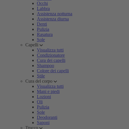
Occhi
Labbra
Assistenza notturna
Assistenza diurna
Denti
Pulizia
Rasatura
Sole
Capelli
Visualizza tutti
Condizionatore
Cura dei capelli
Shampoo
Colore dei capelli
Stile
Cura del corpo
Visualizza tutti
Mani e piedi
Lozioni
Oli
Pulizia
Sole
Deodoranti
Saponi
Trucco