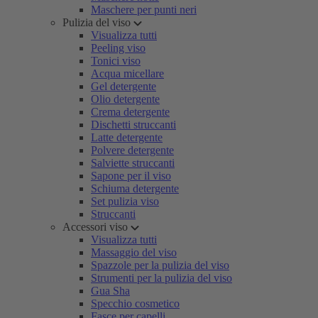
Maschere per punti neri
Pulizia del viso
Visualizza tutti
Peeling viso
Tonici viso
Acqua micellare
Gel detergente
Olio detergente
Crema detergente
Dischetti struccanti
Latte detergente
Polvere detergente
Salviette struccanti
Sapone per il viso
Schiuma detergente
Set pulizia viso
Struccanti
Accessori viso
Visualizza tutti
Massaggio del viso
Spazzole per la pulizia del viso
Strumenti per la pulizia del viso
Gua Sha
Specchio cosmetico
Fasce per capelli