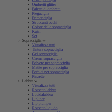
Ombretti glitter
Palette di ombretti
Piegaciglia
Primer ciglia
Struccanti occhi
Colore delle sopracciglia
Kajal
Set
Sopracciglia
Visualizza tutti
Tintura sopracciglia
Gel sopracciglia
Crema sopracciglia
Polvere per sopracciglia
Matite per sopracciglia
Forbici per sopracciglia
Pinzette
Labbra
Visualizza tutti
Rossetto labbra
Lucidalabbra
Lipliner
Lip plumper
Rossetto liquido