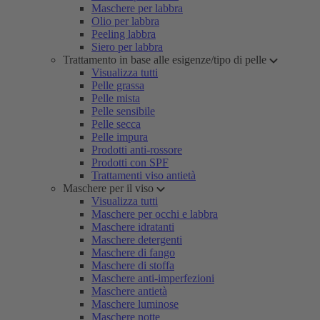
Maschere per labbra
Olio per labbra
Peeling labbra
Siero per labbra
Trattamento in base alle esigenze/tipo di pelle
Visualizza tutti
Pelle grassa
Pelle mista
Pelle sensibile
Pelle secca
Pelle impura
Prodotti anti-rossore
Prodotti con SPF
Trattamenti viso antietà
Maschere per il viso
Visualizza tutti
Maschere per occhi e labbra
Maschere idratanti
Maschere detergenti
Maschere di fango
Maschere di stoffa
Maschere anti-imperfezioni
Maschere antietà
Maschere luminose
Maschere notte