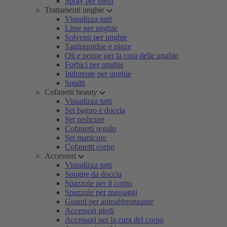
Spray per piedi
Trattamenti unghie
Visualizza tutti
Lime per unghie
Solventi per unghie
Tagliaunghie e pinze
Oli e penne per la cura delle unghie
Forbici per unghie
Indurente per unghie
Smalti
Cofanetti beauty
Visualizza tutti
Set bagno e doccia
Set pedicure
Cofanetti regalo
Set manicure
Cofanetti corpo
Accessori
Visualizza tutti
Spugne da doccia
Spazzole per il corpo
Spazzole per massaggi
Guanti per autoabbronzante
Accessori piedi
Accessori per la cura del corpo