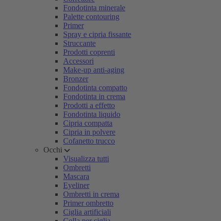
Fondotinta minerale
Palette contouring
Primer
Spray e cipria fissante
Struccante
Prodotti coprenti
Accessori
Make-up anti-aging
Bronzer
Fondotinta compatto
Fondotinta in crema
Prodotti a effetto
Fondotinta liquido
Cipria compatta
Cipria in polvere
Cofanetto trucco
Occhi
Visualizza tutti
Ombretti
Mascara
Eyeliner
Ombretti in crema
Primer ombretto
Ciglia artificiali
Colla per ciglia