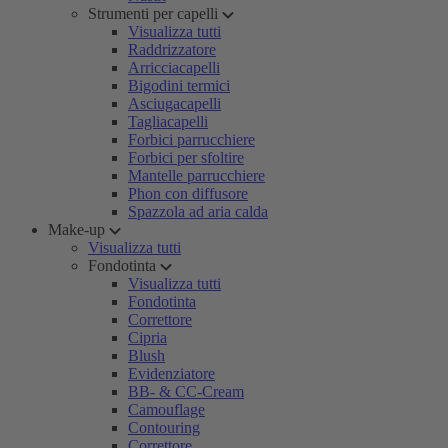
Strumenti per capelli
Visualizza tutti
Raddrizzatore
Arricciacapelli
Bigodini termici
Asciugacapelli
Tagliacapelli
Forbici parrucchiere
Forbici per sfoltire
Mantelle parrucchiere
Phon con diffusore
Spazzola ad aria calda
Make-up
Visualizza tutti
Fondotinta
Visualizza tutti
Fondotinta
Correttore
Cipria
Blush
Evidenziatore
BB- & CC-Cream
Camouflage
Contouring
Correttore