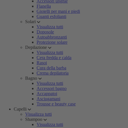
Accessori unghie
Flanella
Gioielli per mani e piedi
Guanti esfolianti
Solari
Visualizza tutti
Doposole
Autoabbronzanti
Protezione solare
Depilazione
Visualizza tutti
Cera fredda e calda
Rasoi
Cura della barba
Crema depilatoria
Bagno
Visualizza tutti
Accessori bagno
Accappatoi
Asciugamani
Trousse e beauty case
Capelli
Visualizza tutti
Shampoo
Visualizza tutti