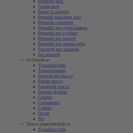
Pennello fard
Applicatori
Bignè in polvere
Pennelli maschera viso
Pennello correttore
Pennello per evidenziatore
Pennello per eyeliner
Pennello per polveri
Pennello per sopracciglia
Sacchetti per spazzole
Set pennelli
Accessori
Visualizza tutti
Temperamatite
Specchi per trucco
Palette trucco
Spugnette trucco
Spugne Konjac
Unghie
Carnagione
Labbra
Occhi
Set
Trucco impermeabile
Visualizza tutti