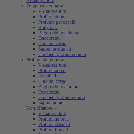
Visualizza tutti
Fragranze donna
Visualizza tutti
Profumi donna
Profumo per capelli
Body mist
Bagnoschiuma donna
Deodoranti
Cura del corpo
Saponi profumati
Cofanetti profumo donna
Profumi da uomo
Visualizza tutti
Profumi uomo
Dopobarba
Cura del corpo
Bagnoschiuma uomo
Deodoranti
Cofanetti profumo uomo
Saponi uomo
Note olfattive
Visualizza tutti
Profumi ambrati
Profumi orientali
Profumi floreali