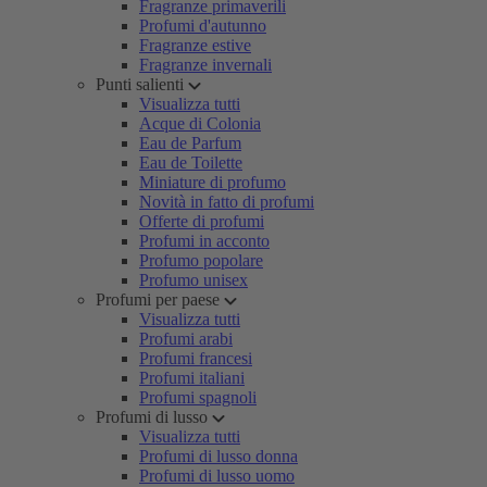
Fragranze primaverili
Profumi d'autunno
Fragranze estive
Fragranze invernali
Punti salienti
Visualizza tutti
Acque di Colonia
Eau de Parfum
Eau de Toilette
Miniature di profumo
Novità in fatto di profumi
Offerte di profumi
Profumi in acconto
Profumo popolare
Profumo unisex
Profumi per paese
Visualizza tutti
Profumi arabi
Profumi francesi
Profumi italiani
Profumi spagnoli
Profumi di lusso
Visualizza tutti
Profumi di lusso donna
Profumi di lusso uomo