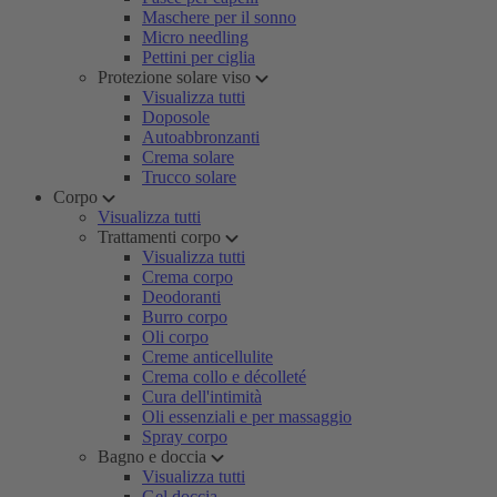
Maschere per il sonno
Micro needling
Pettini per ciglia
Protezione solare viso
Visualizza tutti
Doposole
Autoabbronzanti
Crema solare
Trucco solare
Corpo
Visualizza tutti
Trattamenti corpo
Visualizza tutti
Crema corpo
Deodoranti
Burro corpo
Oli corpo
Creme anticellulite
Crema collo e décolleté
Cura dell'intimità
Oli essenziali e per massaggio
Spray corpo
Bagno e doccia
Visualizza tutti
Gel doccia