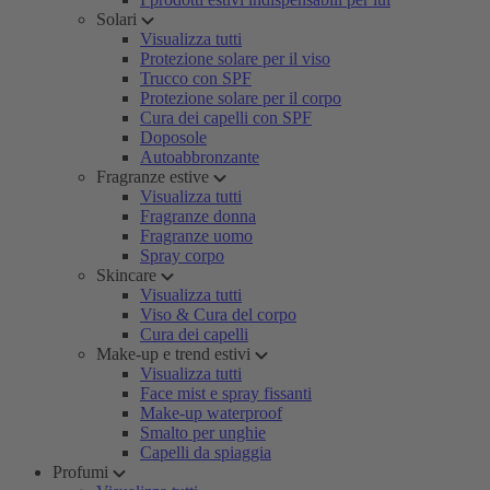
Solari
Visualizza tutti
Protezione solare per il viso
Trucco con SPF
Protezione solare per il corpo
Cura dei capelli con SPF
Doposole
Autoabbronzante
Fragranze estive
Visualizza tutti
Fragranze donna
Fragranze uomo
Spray corpo
Skincare
Visualizza tutti
Viso & Cura del corpo
Cura dei capelli
Make-up e trend estivi
Visualizza tutti
Face mist e spray fissanti
Make-up waterproof
Smalto per unghie
Capelli da spiaggia
Profumi