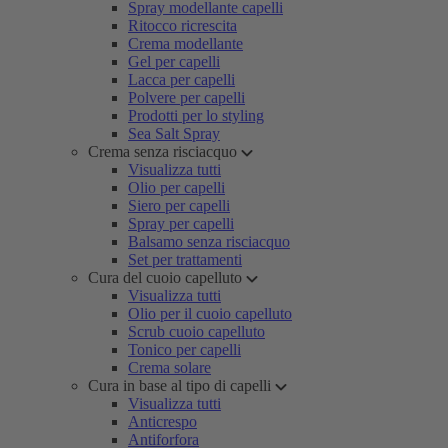
Spray modellante capelli
Ritocco ricrescita
Crema modellante
Gel per capelli
Lacca per capelli
Polvere per capelli
Prodotti per lo styling
Sea Salt Spray
Crema senza risciacquo
Visualizza tutti
Olio per capelli
Siero per capelli
Spray per capelli
Balsamo senza risciacquo
Set per trattamenti
Cura del cuoio capelluto
Visualizza tutti
Olio per il cuoio capelluto
Scrub cuoio capelluto
Tonico per capelli
Crema solare
Cura in base al tipo di capelli
Visualizza tutti
Anticrespo
Antiforfora