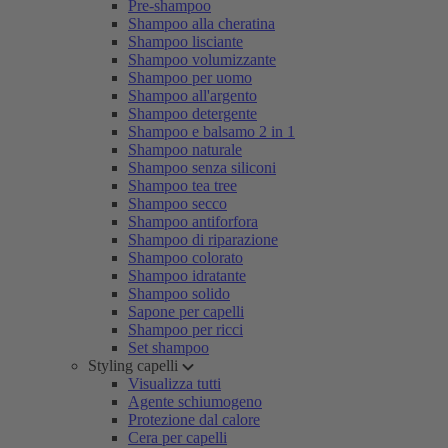
Pre-shampoo
Shampoo alla cheratina
Shampoo lisciante
Shampoo volumizzante
Shampoo per uomo
Shampoo all'argento
Shampoo detergente
Shampoo e balsamo 2 in 1
Shampoo naturale
Shampoo senza siliconi
Shampoo tea tree
Shampoo secco
Shampoo antiforfora
Shampoo di riparazione
Shampoo colorato
Shampoo idratante
Shampoo solido
Sapone per capelli
Shampoo per ricci
Set shampoo
Styling capelli
Visualizza tutti
Agente schiumogeno
Protezione dal calore
Cera per capelli