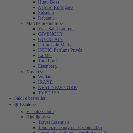
Hugo Boss
Narciso Rodriguez
Shiseido
Rabanne
Marche premium
Yves Saint Laurent
GIVENCHY
GUERLAIN
Parfums de Marly
INITIO Parfums Privés
La Mer
Tom Ford
Eisenberg
Novita
Widian
IRÄYE
NEST NEW YORK
TYPEBEA
Saldi e bestseller
☀️ Estate
Visualizza tutti
Highlights
Travel Essentials
Tendenze beauty per l’estate 2026
I prodotti estivi indispensabili per lui