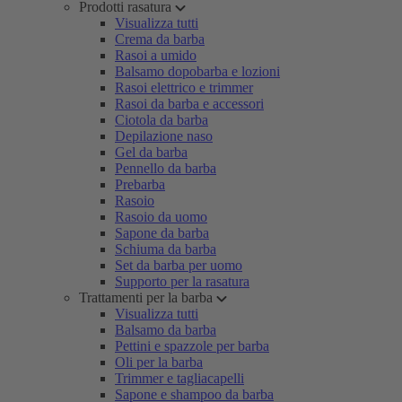
Prodotti rasatura
Visualizza tutti
Crema da barba
Rasoi a umido
Balsamo dopobarba e lozioni
Rasoi elettrico e trimmer
Rasoi da barba e accessori
Ciotola da barba
Depilazione naso
Gel da barba
Pennello da barba
Prebarba
Rasoio
Rasoio da uomo
Sapone da barba
Schiuma da barba
Set da barba per uomo
Supporto per la rasatura
Trattamenti per la barba
Visualizza tutti
Balsamo da barba
Pettini e spazzole per barba
Oli per la barba
Trimmer e tagliacapelli
Sapone e shampoo da barba