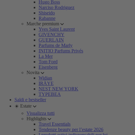
Hugo Boss
Narciso Rodriguez
Shiseido
Rabanne
Marche premium
Yves Saint Laurent
GIVENCHY
GUERLAIN
Parfums de Marly
INITIO Parfums Privés
La Mer
Tom Ford
Eisenberg
Novita
Widian
IRÄYE
NEST NEW YORK
TYPEBEA
Saldi e bestseller
☀️ Estate
Visualizza tutti
Highlights
Travel Essentials
Tendenze beauty per l’estate 2026
I prodotti estivi indispensabili per lui