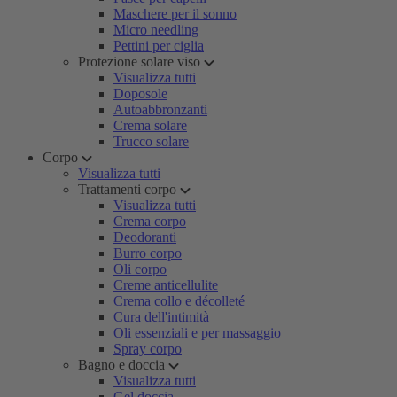
Maschere per il sonno
Micro needling
Pettini per ciglia
Protezione solare viso
Visualizza tutti
Doposole
Autoabbronzanti
Crema solare
Trucco solare
Corpo
Visualizza tutti
Trattamenti corpo
Visualizza tutti
Crema corpo
Deodoranti
Burro corpo
Oli corpo
Creme anticellulite
Crema collo e décolleté
Cura dell'intimità
Oli essenziali e per massaggio
Spray corpo
Bagno e doccia
Visualizza tutti
Gel doccia