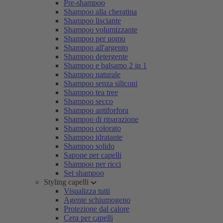
Pre-shampoo
Shampoo alla cheratina
Shampoo lisciante
Shampoo volumizzante
Shampoo per uomo
Shampoo all'argento
Shampoo detergente
Shampoo e balsamo 2 in 1
Shampoo naturale
Shampoo senza siliconi
Shampoo tea tree
Shampoo secco
Shampoo antiforfora
Shampoo di riparazione
Shampoo colorato
Shampoo idratante
Shampoo solido
Sapone per capelli
Shampoo per ricci
Set shampoo
Styling capelli
Visualizza tutti
Agente schiumogeno
Protezione dal calore
Cera per capelli