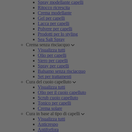
Spray modellante capelli
Ritocco ricrescita
Crema modellante
Gel per capelli
Lacca per capelli
Polvere per capelli
Prodotti per lo styling
Sea Salt Spray
Crema senza risciacquo
Visualizza tutti
Olio per capelli
Siero per capelli
Spray per capelli
Balsamo senza risciacquo
Set per trattamenti
Cura del cuoio capelluto
Visualizza tutti
Olio per il cuoio capelluto
Scrub cuoio capelluto
Tonico per capelli
Crema solare
Cura in base al tipo di capelli
Visualizza tutti
Anticrespo
Antiforfora