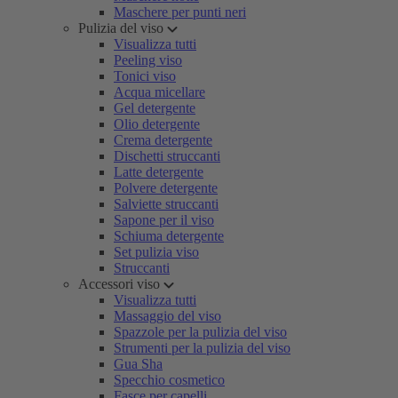
Maschere per punti neri
Pulizia del viso
Visualizza tutti
Peeling viso
Tonici viso
Acqua micellare
Gel detergente
Olio detergente
Crema detergente
Dischetti struccanti
Latte detergente
Polvere detergente
Salviette struccanti
Sapone per il viso
Schiuma detergente
Set pulizia viso
Struccanti
Accessori viso
Visualizza tutti
Massaggio del viso
Spazzole per la pulizia del viso
Strumenti per la pulizia del viso
Gua Sha
Specchio cosmetico
Fasce per capelli