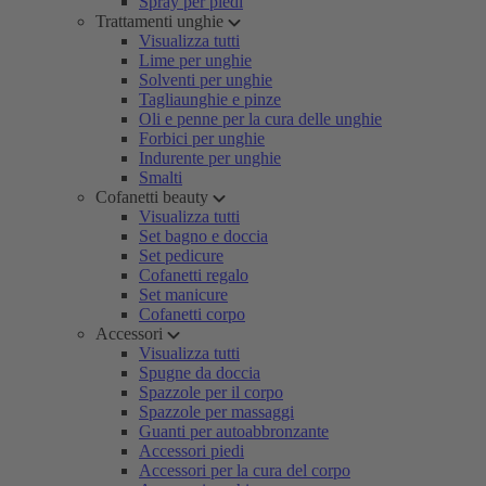
Spray per piedi
Trattamenti unghie
Visualizza tutti
Lime per unghie
Solventi per unghie
Tagliaunghie e pinze
Oli e penne per la cura delle unghie
Forbici per unghie
Indurente per unghie
Smalti
Cofanetti beauty
Visualizza tutti
Set bagno e doccia
Set pedicure
Cofanetti regalo
Set manicure
Cofanetti corpo
Accessori
Visualizza tutti
Spugne da doccia
Spazzole per il corpo
Spazzole per massaggi
Guanti per autoabbronzante
Accessori piedi
Accessori per la cura del corpo