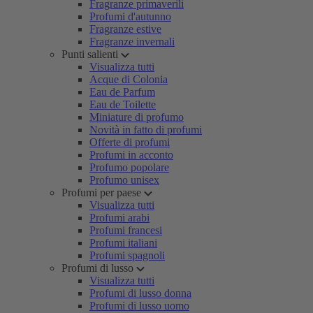
Fragranze primaverili
Profumi d'autunno
Fragranze estive
Fragranze invernali
Punti salienti
Visualizza tutti
Acque di Colonia
Eau de Parfum
Eau de Toilette
Miniature di profumo
Novità in fatto di profumi
Offerte di profumi
Profumi in acconto
Profumo popolare
Profumo unisex
Profumi per paese
Visualizza tutti
Profumi arabi
Profumi francesi
Profumi italiani
Profumi spagnoli
Profumi di lusso
Visualizza tutti
Profumi di lusso donna
Profumi di lusso uomo