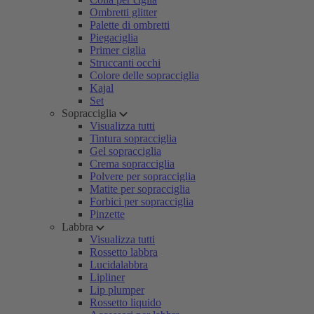
Ombretti glitter
Palette di ombretti
Piegaciglia
Primer ciglia
Struccanti occhi
Colore delle sopracciglia
Kajal
Set
Sopracciglia
Visualizza tutti
Tintura sopracciglia
Gel sopracciglia
Crema sopracciglia
Polvere per sopracciglia
Matite per sopracciglia
Forbici per sopracciglia
Pinzette
Labbra
Visualizza tutti
Rossetto labbra
Lucidalabbra
Lipliner
Lip plumper
Rossetto liquido