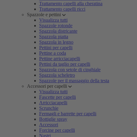
Trattamento capelli alla cheratina
Trattamento capelli ricci
Spazzole e pettini
Visualizza tutti
Spazzole rotonde
Spazzola districante
Spazzola piatta
Spazzola in legno
Pettini per capelli
Pettine a coda
Pettine arricciacapelli
Pettini da taglio per capelli
Spazzola con setole di cinghiale
Spazzola scheletro
Spazzole per il massaggio della testa
Accessori per capelli
Visualizza tutti
Fascette per capelli
Arricciacapelli
Scrunchie
Fermagli e barrette per capelli
Bottiglie spray
Accessori
Forcine per capelli
Nastri