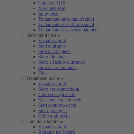
Cura con Q10
Maschere viso
Spray viso
Trattamento anti-imperfezioni
Trattamento viso 24 ore su 24
Trattamento viso senza parabeni
Siero per il viso
Visualizza tutti
Sieri antirughe
Sieri al collagene
Siero idratante
Siero all'acido ialuronico
Sieri alla vitamina C
Fiale
Trattamenti occhi
Visualizza tutti
Siero per sopracciglia
Crema per gli occhi
Maschere e patch occhi
Sieri contorno occhi
Siero per ciglia
Gel per gli occhi
Cura delle labbra
Visualizza tutti
Balsamo per labbra