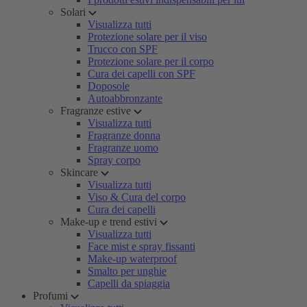
Solari
Visualizza tutti
Protezione solare per il viso
Trucco con SPF
Protezione solare per il corpo
Cura dei capelli con SPF
Doposole
Autoabbronzante
Fragranze estive
Visualizza tutti
Fragranze donna
Fragranze uomo
Spray corpo
Skincare
Visualizza tutti
Viso & Cura del corpo
Cura dei capelli
Make-up e trend estivi
Visualizza tutti
Face mist e spray fissanti
Make-up waterproof
Smalto per unghie
Capelli da spiaggia
Profumi