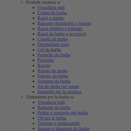
Prodotti rasatura
Visualizza tutti
Crema da barba
Rasoi a umido
Balsamo dopobarba e lozioni
Rasoi elettrico e trimmer
Rasoi da barba e accessori
Ciotola da barba
Depilazione naso
Gel da barba
Pennello da barba
Prebarba
Rasoio
Rasoio da uomo
Sapone da barba
Schiuma da barba
Set da barba per uomo
Supporto per la rasatura
Trattamenti per la barba
Visualizza tutti
Balsamo da barba
Pettini e spazzole per barba
Oli per la barba
Trimmer e tagliacapelli
Sapone e shampoo da barba