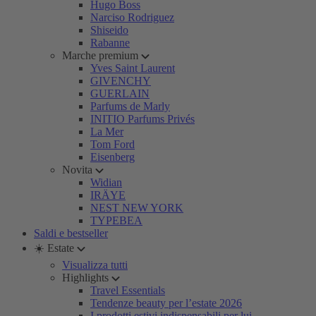
Hugo Boss
Narciso Rodriguez
Shiseido
Rabanne
Marche premium
Yves Saint Laurent
GIVENCHY
GUERLAIN
Parfums de Marly
INITIO Parfums Privés
La Mer
Tom Ford
Eisenberg
Novita
Widian
IRÄYE
NEST NEW YORK
TYPEBEA
Saldi e bestseller
☀️ Estate
Visualizza tutti
Highlights
Travel Essentials
Tendenze beauty per l’estate 2026
I prodotti estivi indispensabili per lui