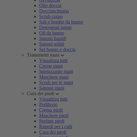
Olio doccia
Docciaschiuma
Scrub corpo
Sali e bombe da bagno
Detergenti intimi
Oli da bagno
Saponi liquidi
Saponi solidi
Set bagno e doccia
Trattamenti mani
Visualizza tutti
Creme mani
Igienizzante mani
Maschere mani
Scrub per le mani
Sapone mani
Cura dei piedi
Visualizza tutti
Pediluvio
Crema piedi
Maschere piedi
Peeling piedi
Rimedi per i calli
Cura dei piedi