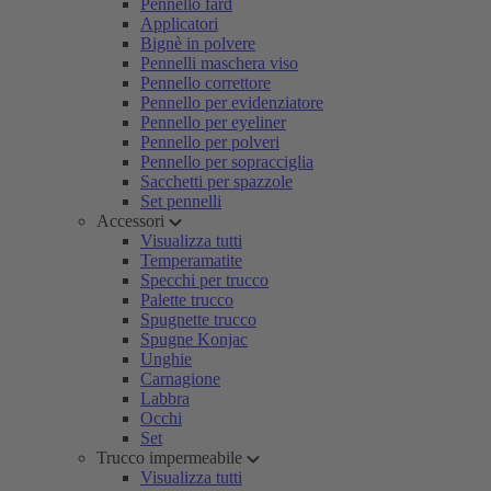
Pennello fard
Applicatori
Bignè in polvere
Pennelli maschera viso
Pennello correttore
Pennello per evidenziatore
Pennello per eyeliner
Pennello per polveri
Pennello per sopracciglia
Sacchetti per spazzole
Set pennelli
Accessori
Visualizza tutti
Temperamatite
Specchi per trucco
Palette trucco
Spugnette trucco
Spugne Konjac
Unghie
Carnagione
Labbra
Occhi
Set
Trucco impermeabile
Visualizza tutti