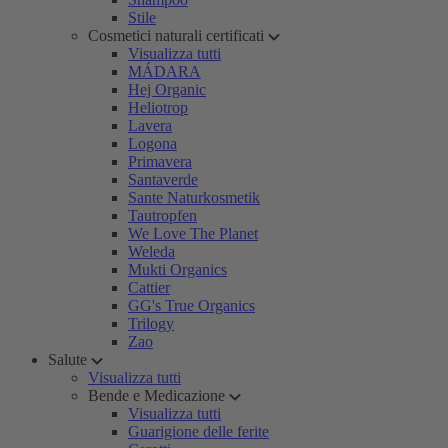
Stile
Cosmetici naturali certificati
Visualizza tutti
MÁDARA
Hej Organic
Heliotrop
Lavera
Logona
Primavera
Santaverde
Sante Naturkosmetik
Tautropfen
We Love The Planet
Weleda
Mukti Organics
Cattier
GG's True Organics
Trilogy
Zao
Salute
Visualizza tutti
Bende e Medicazione
Visualizza tutti
Guarigione delle ferite