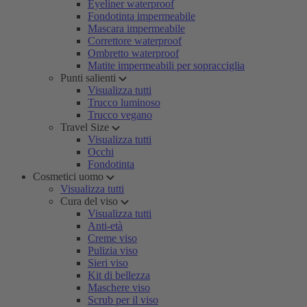
Eyeliner waterproof
Fondotinta impermeabile
Mascara impermeabile
Correttore waterproof
Ombretto waterproof
Matite impermeabili per sopracciglia
Punti salienti
Visualizza tutti
Trucco luminoso
Trucco vegano
Travel Size
Visualizza tutti
Occhi
Fondotinta
Cosmetici uomo
Visualizza tutti
Cura del viso
Visualizza tutti
Anti-età
Creme viso
Pulizia viso
Sieri viso
Kit di bellezza
Maschere viso
Scrub per il viso