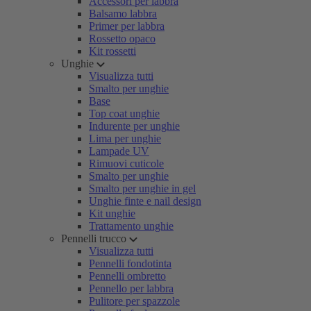
Accessori per labbra
Balsamo labbra
Primer per labbra
Rossetto opaco
Kit rossetti
Unghie
Visualizza tutti
Smalto per unghie
Base
Top coat unghie
Indurente per unghie
Lima per unghie
Lampade UV
Rimuovi cuticole
Smalto per unghie
Smalto per unghie in gel
Unghie finte e nail design
Kit unghie
Trattamento unghie
Pennelli trucco
Visualizza tutti
Pennelli fondotinta
Pennelli ombretto
Pennello per labbra
Pulitore per spazzole