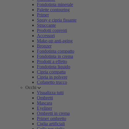
Fondotinta minerale
Palette contouring
Primer
Spray e cipria fissante
Struccante
Prodotti coprenti
Accessori
Make-up anti-aging
Bronzer
Fondotinta compatto
Fondotinta in crema
Prodotti a effetto
Fondotinta liquido
Cipria compatta
Cipria in polvere
Cofanetto trucco
Occhi
Visualizza tutti
Ombretti
Mascara
Eyeliner
Ombretti in crema
Primer ombretto
Ciglia artificiali
Colla per ciglia