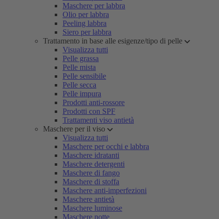
Maschere per labbra
Olio per labbra
Peeling labbra
Siero per labbra
Trattamento in base alle esigenze/tipo di pelle
Visualizza tutti
Pelle grassa
Pelle mista
Pelle sensibile
Pelle secca
Pelle impura
Prodotti anti-rossore
Prodotti con SPF
Trattamenti viso antietà
Maschere per il viso
Visualizza tutti
Maschere per occhi e labbra
Maschere idratanti
Maschere detergenti
Maschere di fango
Maschere di stoffa
Maschere anti-imperfezioni
Maschere antietà
Maschere luminose
Maschere notte