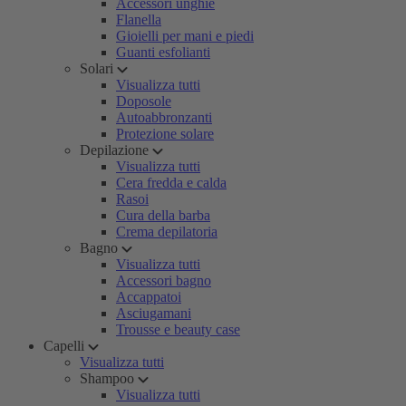
Accessori unghie
Flanella
Gioielli per mani e piedi
Guanti esfolianti
Solari
Visualizza tutti
Doposole
Autoabbronzanti
Protezione solare
Depilazione
Visualizza tutti
Cera fredda e calda
Rasoi
Cura della barba
Crema depilatoria
Bagno
Visualizza tutti
Accessori bagno
Accappatoi
Asciugamani
Trousse e beauty case
Capelli
Visualizza tutti
Shampoo
Visualizza tutti