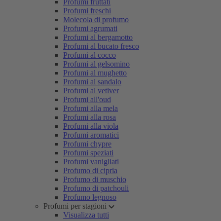
Profumi fruttati
Profumi freschi
Molecola di profumo
Profumi agrumati
Profumi al bergamotto
Profumi al bucato fresco
Profumi al cocco
Profumi al gelsomino
Profumi al mughetto
Profumi al sandalo
Profumi al vetiver
Profumi all'oud
Profumi alla mela
Profumi alla rosa
Profumi alla viola
Profumi aromatici
Profumi chypre
Profumi speziati
Profumi vanigliati
Profumo di cipria
Profumo di muschio
Profumo di patchouli
Profumo legnoso
Profumi per stagioni
Visualizza tutti