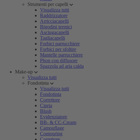
Strumenti per capelli
Visualizza tutti
Raddrizzatore
Arricciacapelli
Bigodini termici
Asciugacapelli
Tagliacapelli
Forbici parrucchiere
Forbici per sfoltire
Mantelle parrucchiere
Phon con diffusore
Spazzola ad aria calda
Make-up
Visualizza tutti
Fondotinta
Visualizza tutti
Fondotinta
Correttore
Cipria
Blush
Evidenziatore
BB- & CC-Cream
Camouflage
Contouring
Correttore