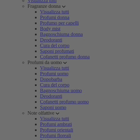
Visualizza tutti
Fragranze donna
Visualizza tutti
Profumi donna
Profumo per capelli
Body mist
Bagnoschiuma donna
Deodoranti
Cura del corpo
Saponi profumati
Cofanetti profumo donna
Profumi da uomo
Visualizza tutti
Profumi uomo
Dopobarba
Cura del corpo
Bagnoschiuma uomo
Deodoranti
Cofanetti profumo uomo
Saponi uomo
Note olfattive
Visualizza tutti
Profumi ambrati
Profumi orientali
Profumi floreali