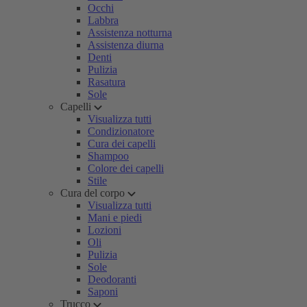
Occhi
Labbra
Assistenza notturna
Assistenza diurna
Denti
Pulizia
Rasatura
Sole
Capelli
Visualizza tutti
Condizionatore
Cura dei capelli
Shampoo
Colore dei capelli
Stile
Cura del corpo
Visualizza tutti
Mani e piedi
Lozioni
Oli
Pulizia
Sole
Deodoranti
Saponi
Trucco