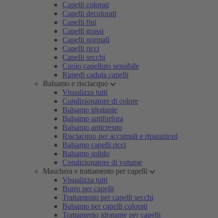
Capelli colorati
Capelli decolorati
Capelli fini
Capelli grassi
Capelli normali
Capelli ricci
Capelli secchi
Cuoio capelluto sensibile
Rimedi caduta capelli
Balsamo e risciacquo
Visualizza tutti
Condizionatore di colore
Balsamo idratante
Balsamo antiforfora
Balsamo anticrespo
Risciacquo per accumuli e riparazioni
Balsamo capelli ricci
Balsamo solido
Condizionatore di volume
Maschera e trattamento per capelli
Visualizza tutti
Burro per capelli
Trattamento per capelli secchi
Balsamo per capelli colorati
Trattamento idratante per capelli