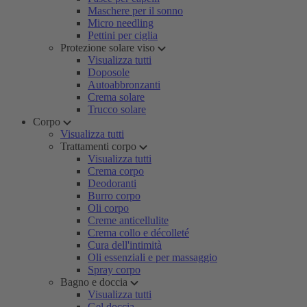
Maschere per il sonno
Micro needling
Pettini per ciglia
Protezione solare viso
Visualizza tutti
Doposole
Autoabbronzanti
Crema solare
Trucco solare
Corpo
Visualizza tutti
Trattamenti corpo
Visualizza tutti
Crema corpo
Deodoranti
Burro corpo
Oli corpo
Creme anticellulite
Crema collo e décolleté
Cura dell'intimità
Oli essenziali e per massaggio
Spray corpo
Bagno e doccia
Visualizza tutti
Gel doccia