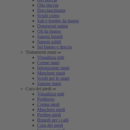
Olio doccia
Docciaschiuma
Scrub corpo
Sali e bombe da bagno
Detergenti intimi
Oli da bagno
Saponi liquidi
Saponi solidi
Set bagno e doccia
Trattamenti mani
Visualizza tutti
Creme mani
Igienizzante mani
Maschere mani
Scrub per le mani
Sapone mani
Cura dei piedi
Visualizza tutti
Pediluvio
Crema piedi
Maschere piedi
Peeling piedi
Rimedi per i calli
Cura dei piedi