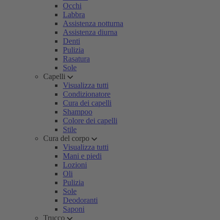
Occhi
Labbra
Assistenza notturna
Assistenza diurna
Denti
Pulizia
Rasatura
Sole
Capelli
Visualizza tutti
Condizionatore
Cura dei capelli
Shampoo
Colore dei capelli
Stile
Cura del corpo
Visualizza tutti
Mani e piedi
Lozioni
Oli
Pulizia
Sole
Deodoranti
Saponi
Trucco