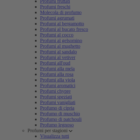
Profumi fruttati
Profumi freschi
Molecola di profumo
Profumi agrumati
Profumi al bergamotto
Profumi al bucato fresco
Profumi al cocco
Profumi al gelsomino
Profumi al mughetto
Profumi al sandalo
Profumi al vetiver
Profumi all'oud
Profumi alla mela
Profumi alla rosa
Profumi alla viola
Profumi aromatici
Profumi chypre
Profumi speziati
Profumi vanigliati
Profumo di cipria
Profumo di muschio
Profumo di patchouli
Profumo legnoso
Profumi per stagioni
Visualizza tutti