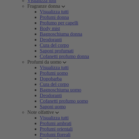
Visualizza tutti
Fragranze donna
Visualizza tutti
Profumi donna
Profumo per capelli
Body mist
Bagnoschiuma donna
Deodoranti
Cura del corpo
Saponi profumati
Cofanetti profumo donna
Profumi da uomo
Visualizza tutti
Profumi uomo
Dopobarba
Cura del corpo
Bagnoschiuma uomo
Deodoranti
Cofanetti profumo uomo
Saponi uomo
Note olfattive
Visualizza tutti
Profumi ambrati
Profumi orientali
Profumi floreali