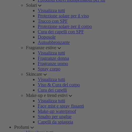
Solari
Visualizza tutti
Protezione solare per il viso
Trucco con SPF
Protezione solare per il corpo
Cura dei capelli con SPF
Doposole
Autoabbronzante
Fragranze estive
Visualizza tutti
Fragranze donna
Fragranze uomo
Spray corpo
Skincare
Visualizza tutti
Viso & Cura del corpo
Cura dei capelli
Make-up e trend estivi
Visualizza tutti
Face mist e spray fissanti
Make-up waterproof
Smalto per unghie
Capelli da spiaggia
Profumi