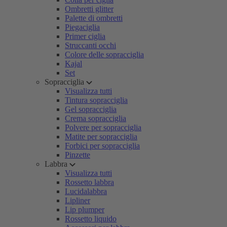
Ombretti glitter
Palette di ombretti
Piegaciglia
Primer ciglia
Struccanti occhi
Colore delle sopracciglia
Kajal
Set
Sopracciglia
Visualizza tutti
Tintura sopracciglia
Gel sopracciglia
Crema sopracciglia
Polvere per sopracciglia
Matite per sopracciglia
Forbici per sopracciglia
Pinzette
Labbra
Visualizza tutti
Rossetto labbra
Lucidalabbra
Lipliner
Lip plumper
Rossetto liquido