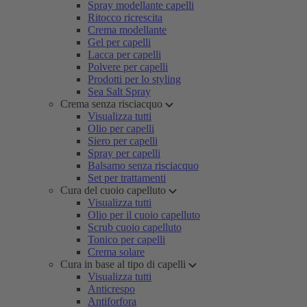
Spray modellante capelli
Ritocco ricrescita
Crema modellante
Gel per capelli
Lacca per capelli
Polvere per capelli
Prodotti per lo styling
Sea Salt Spray
Crema senza risciacquo
Visualizza tutti
Olio per capelli
Siero per capelli
Spray per capelli
Balsamo senza risciacquo
Set per trattamenti
Cura del cuoio capelluto
Visualizza tutti
Olio per il cuoio capelluto
Scrub cuoio capelluto
Tonico per capelli
Crema solare
Cura in base al tipo di capelli
Visualizza tutti
Anticrespo
Antiforfora