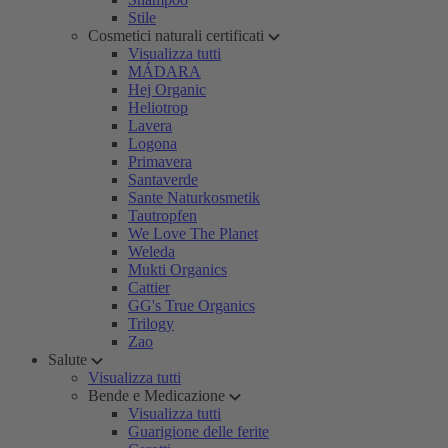
Stile
Cosmetici naturali certificati
Visualizza tutti
MÁDARA
Hej Organic
Heliotrop
Lavera
Logona
Primavera
Santaverde
Sante Naturkosmetik
Tautropfen
We Love The Planet
Weleda
Mukti Organics
Cattier
GG's True Organics
Trilogy
Zao
Salute
Visualizza tutti
Bende e Medicazione
Visualizza tutti
Guarigione delle ferite