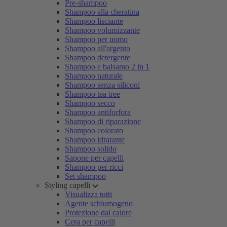
Pre-shampoo
Shampoo alla cheratina
Shampoo lisciante
Shampoo volumizzante
Shampoo per uomo
Shampoo all'argento
Shampoo detergente
Shampoo e balsamo 2 in 1
Shampoo naturale
Shampoo senza siliconi
Shampoo tea tree
Shampoo secco
Shampoo antiforfora
Shampoo di riparazione
Shampoo colorato
Shampoo idratante
Shampoo solido
Sapone per capelli
Shampoo per ricci
Set shampoo
Styling capelli
Visualizza tutti
Agente schiumogeno
Protezione dal calore
Cera per capelli