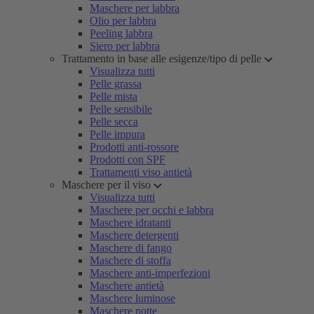
Maschere per labbra
Olio per labbra
Peeling labbra
Siero per labbra
Trattamento in base alle esigenze/tipo di pelle
Visualizza tutti
Pelle grassa
Pelle mista
Pelle sensibile
Pelle secca
Pelle impura
Prodotti anti-rossore
Prodotti con SPF
Trattamenti viso antietà
Maschere per il viso
Visualizza tutti
Maschere per occhi e labbra
Maschere idratanti
Maschere detergenti
Maschere di fango
Maschere di stoffa
Maschere anti-imperfezioni
Maschere antietà
Maschere luminose
Maschere notte