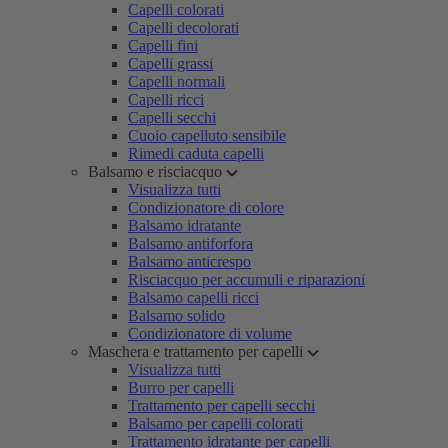
Capelli colorati
Capelli decolorati
Capelli fini
Capelli grassi
Capelli normali
Capelli ricci
Capelli secchi
Cuoio capelluto sensibile
Rimedi caduta capelli
Balsamo e risciacquo
Visualizza tutti
Condizionatore di colore
Balsamo idratante
Balsamo antiforfora
Balsamo anticrespo
Risciacquo per accumuli e riparazioni
Balsamo capelli ricci
Balsamo solido
Condizionatore di volume
Maschera e trattamento per capelli
Visualizza tutti
Burro per capelli
Trattamento per capelli secchi
Balsamo per capelli colorati
Trattamento idratante per capelli