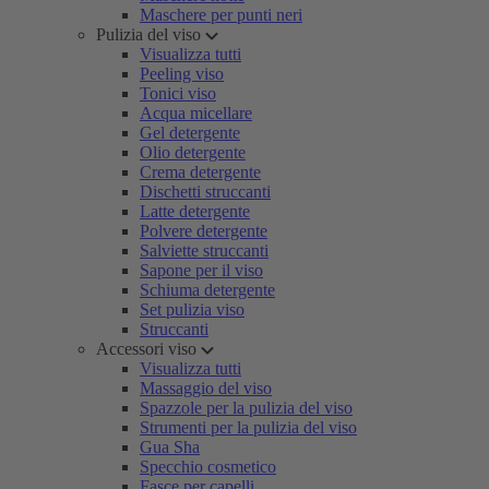
Maschere per punti neri
Pulizia del viso
Visualizza tutti
Peeling viso
Tonici viso
Acqua micellare
Gel detergente
Olio detergente
Crema detergente
Dischetti struccanti
Latte detergente
Polvere detergente
Salviette struccanti
Sapone per il viso
Schiuma detergente
Set pulizia viso
Struccanti
Accessori viso
Visualizza tutti
Massaggio del viso
Spazzole per la pulizia del viso
Strumenti per la pulizia del viso
Gua Sha
Specchio cosmetico
Fasce per capelli