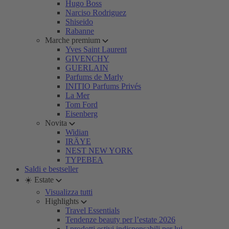
Hugo Boss
Narciso Rodriguez
Shiseido
Rabanne
Marche premium
Yves Saint Laurent
GIVENCHY
GUERLAIN
Parfums de Marly
INITIO Parfums Privés
La Mer
Tom Ford
Eisenberg
Novita
Widian
IRÄYE
NEST NEW YORK
TYPEBEA
Saldi e bestseller
☀️ Estate
Visualizza tutti
Highlights
Travel Essentials
Tendenze beauty per l’estate 2026
I prodotti estivi indispensabili per lui