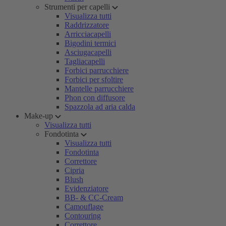
Strumenti per capelli
Visualizza tutti
Raddrizzatore
Arricciacapelli
Bigodini termici
Asciugacapelli
Tagliacapelli
Forbici parrucchiere
Forbici per sfoltire
Mantelle parrucchiere
Phon con diffusore
Spazzola ad aria calda
Make-up
Visualizza tutti
Fondotinta
Visualizza tutti
Fondotinta
Correttore
Cipria
Blush
Evidenziatore
BB- & CC-Cream
Camouflage
Contouring
Correttore