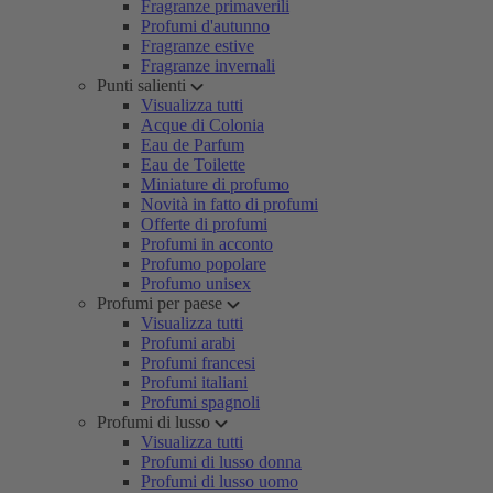
Fragranze primaverili
Profumi d'autunno
Fragranze estive
Fragranze invernali
Punti salienti
Visualizza tutti
Acque di Colonia
Eau de Parfum
Eau de Toilette
Miniature di profumo
Novità in fatto di profumi
Offerte di profumi
Profumi in acconto
Profumo popolare
Profumo unisex
Profumi per paese
Visualizza tutti
Profumi arabi
Profumi francesi
Profumi italiani
Profumi spagnoli
Profumi di lusso
Visualizza tutti
Profumi di lusso donna
Profumi di lusso uomo