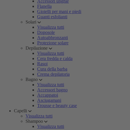
Accessori unghie
Flanella
Gioielli per mani e piedi
Guanti esfolianti
Solari
Visualizza tutti
Doposole
Autoabbronzanti
Protezione solare
Depilazione
Visualizza tutti
Cera fredda e calda
Rasoi
Cura della barba
Crema depilatoria
Bagno
Visualizza tutti
Accessori bagno
Accappatoi
Asciugamani
Trousse e beauty case
Capelli
Visualizza tutti
Shampoo
Visualizza tutti