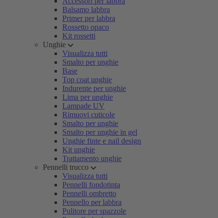
Accessori per labbra
Balsamo labbra
Primer per labbra
Rossetto opaco
Kit rossetti
Unghie
Visualizza tutti
Smalto per unghie
Base
Top coat unghie
Indurente per unghie
Lima per unghie
Lampade UV
Rimuovi cuticole
Smalto per unghie
Smalto per unghie in gel
Unghie finte e nail design
Kit unghie
Trattamento unghie
Pennelli trucco
Visualizza tutti
Pennelli fondotinta
Pennelli ombretto
Pennello per labbra
Pulitore per spazzole