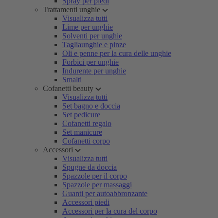
Spray per piedi
Trattamenti unghie
Visualizza tutti
Lime per unghie
Solventi per unghie
Tagliaunghie e pinze
Oli e penne per la cura delle unghie
Forbici per unghie
Indurente per unghie
Smalti
Cofanetti beauty
Visualizza tutti
Set bagno e doccia
Set pedicure
Cofanetti regalo
Set manicure
Cofanetti corpo
Accessori
Visualizza tutti
Spugne da doccia
Spazzole per il corpo
Spazzole per massaggi
Guanti per autoabbronzante
Accessori piedi
Accessori per la cura del corpo