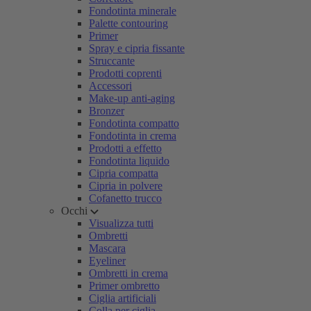
Fondotinta minerale
Palette contouring
Primer
Spray e cipria fissante
Struccante
Prodotti coprenti
Accessori
Make-up anti-aging
Bronzer
Fondotinta compatto
Fondotinta in crema
Prodotti a effetto
Fondotinta liquido
Cipria compatta
Cipria in polvere
Cofanetto trucco
Occhi
Visualizza tutti
Ombretti
Mascara
Eyeliner
Ombretti in crema
Primer ombretto
Ciglia artificiali
Colla per ciglia