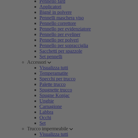
Pennello fard
Applicatori
Bignè in polvere
Pennelli maschera viso
Pennello correttore
Pennello per evidenziatore
Pennello per eyeliner
Pennello per polveri
Pennello per sopracciglia
Sacchetti per spazzole
Set pennelli
Accessori
Visualizza tutti
Temperamatite
Specchi per trucco
Palette trucco
Spugnette trucco
Spugne Konjac
Unghie
Carnagione
Labbra
Occhi
Set
Trucco impermeabile
Visualizza tutti