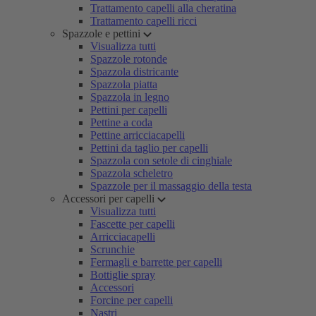
Trattamento capelli alla cheratina
Trattamento capelli ricci
Spazzole e pettini
Visualizza tutti
Spazzole rotonde
Spazzola districante
Spazzola piatta
Spazzola in legno
Pettini per capelli
Pettine a coda
Pettine arricciacapelli
Pettini da taglio per capelli
Spazzola con setole di cinghiale
Spazzola scheletro
Spazzole per il massaggio della testa
Accessori per capelli
Visualizza tutti
Fascette per capelli
Arricciacapelli
Scrunchie
Fermagli e barrette per capelli
Bottiglie spray
Accessori
Forcine per capelli
Nastri