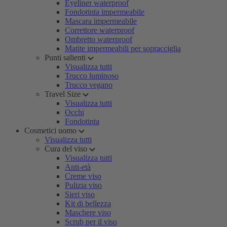
Eyeliner waterproof
Fondotinta impermeabile
Mascara impermeabile
Correttore waterproof
Ombretto waterproof
Matite impermeabili per sopracciglia
Punti salienti
Visualizza tutti
Trucco luminoso
Trucco vegano
Travel Size
Visualizza tutti
Occhi
Fondotinta
Cosmetici uomo
Visualizza tutti
Cura del viso
Visualizza tutti
Anti-età
Creme viso
Pulizia viso
Sieri viso
Kit di bellezza
Maschere viso
Scrub per il viso