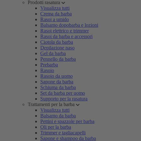
Prodotti rasatura
Visualizza tutti
Crema da barba
Rasoi a umido
Balsamo dopobarba e lozioni
Rasoi elettrico e trimmer
Rasoi da barba e accessori
Ciotola da barba
Depilazione naso
Gel da barba
Pennello da barba
Prebarba
Rasoio
Rasoio da uomo
Sapone da barba
Schiuma da barba
Set da barba per uomo
Supporto per la rasatura
Trattamenti per la barba
Visualizza tutti
Balsamo da barba
Pettini e spazzole per barba
Oli per la barba
Trimmer e tagliacapelli
Sapone e shampoo da barba