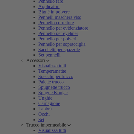
Pennello fard
Applicatori
Bignè in polvere
Pennelli maschera viso
Pennello correttore
Pennello per evidenziatore
Pennello per eyeliner
Pennello per polveri
Pennello per sopracciglia
Sacchetti per spazzole
Set pennelli
Accessori
Visualizza tutti
Temperamatite
Specchi per trucco
Palette trucco
Spugnette trucco
Spugne Konjac
Unghie
Carnagione
Labbra
Occhi
Set
Trucco impermeabile
Visualizza tutti