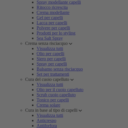
Spray modellante capelli
Ritocco ricrescita
Crema modellante
Gel per capelli
Lacca per capelli
Polvere per capelli
Prodotti per lo styling
Sea Salt Spray
Crema senza risciacquo
Visualizza tutti
Olio per capelli
Siero per capelli
Spray per capelli
Balsamo senza risciacquo
Set per trattamenti
Cura del cuoio capelluto
Visualizza tutti
Olio per il cuoio capelluto
Scrub cuoio capelluto
Tonico per capelli
Crema solare
Cura in base al tipo di capelli
Visualizza tutti
Anticrespo
Antiforfora