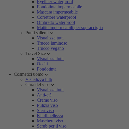
Eyeliner waterproof
Fondotinta impermeabile
Mascara impermeabile
Correttore waterproof
Ombretto waterproof
Matite impermeabili per sopracciglia
Punti salienti
Visualizza tutti
Trucco luminoso
Trucco vegano
Travel Size
Visualizza tutti
Occhi
Fondotinta
Cosmetici uomo
Visualizza tutti
Cura del viso
Visualizza tutti
Anti-età
Creme viso
Pulizia viso
Sieri viso
Kit di bellezza
Maschere viso
Scrub per il viso