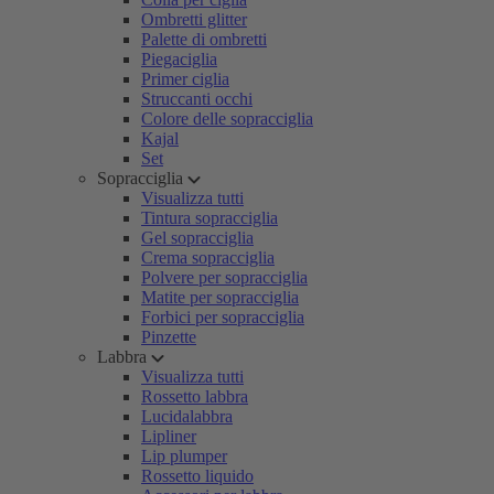
Ombretti glitter
Palette di ombretti
Piegaciglia
Primer ciglia
Struccanti occhi
Colore delle sopracciglia
Kajal
Set
Sopracciglia
Visualizza tutti
Tintura sopracciglia
Gel sopracciglia
Crema sopracciglia
Polvere per sopracciglia
Matite per sopracciglia
Forbici per sopracciglia
Pinzette
Labbra
Visualizza tutti
Rossetto labbra
Lucidalabbra
Lipliner
Lip plumper
Rossetto liquido