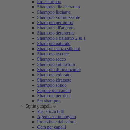
Pre-shampoo
Shampoo alla cheratina
Shampoo lisciante
Shampoo volumizzante
Shampoo per uomo
Shampoo all'argento
Shampoo detergente
Shampoo e balsamo 2 in 1
Shampoo naturale
Shampoo senza siliconi
Shampoo tea tree
Shampoo secco
Shampoo antiforfora
Shampoo di riparazione
Shampoo colorato
Shampoo idratante
Shampoo solido
Sapone per capelli
Shampoo per ricci
Set shampoo
Styling capelli
Visualizza tutti
Agente schiumogeno
Protezione dal calore
Cera per capelli