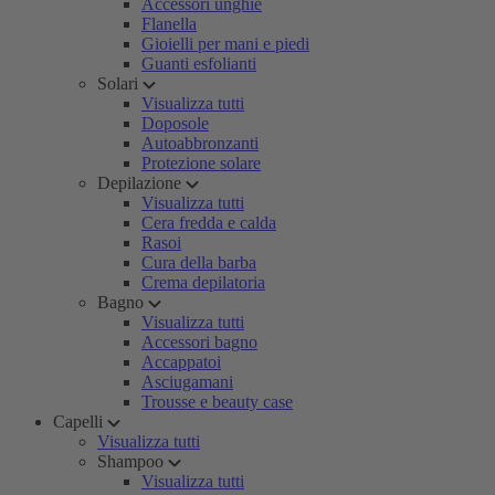
Accessori unghie
Flanella
Gioielli per mani e piedi
Guanti esfolianti
Solari
Visualizza tutti
Doposole
Autoabbronzanti
Protezione solare
Depilazione
Visualizza tutti
Cera fredda e calda
Rasoi
Cura della barba
Crema depilatoria
Bagno
Visualizza tutti
Accessori bagno
Accappatoi
Asciugamani
Trousse e beauty case
Capelli
Visualizza tutti
Shampoo
Visualizza tutti