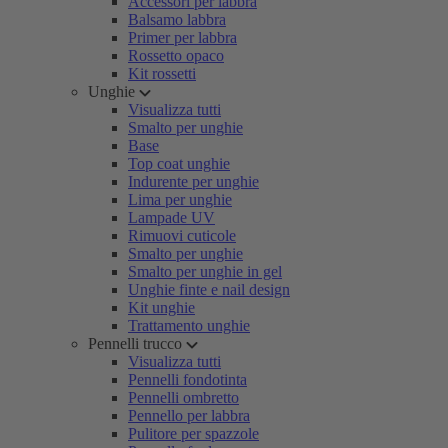
Accessori per labbra
Balsamo labbra
Primer per labbra
Rossetto opaco
Kit rossetti
Unghie
Visualizza tutti
Smalto per unghie
Base
Top coat unghie
Indurente per unghie
Lima per unghie
Lampade UV
Rimuovi cuticole
Smalto per unghie
Smalto per unghie in gel
Unghie finte e nail design
Kit unghie
Trattamento unghie
Pennelli trucco
Visualizza tutti
Pennelli fondotinta
Pennelli ombretto
Pennello per labbra
Pulitore per spazzole