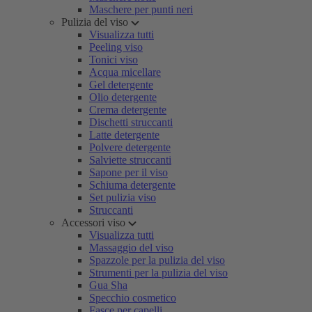
Maschere per punti neri
Pulizia del viso
Visualizza tutti
Peeling viso
Tonici viso
Acqua micellare
Gel detergente
Olio detergente
Crema detergente
Dischetti struccanti
Latte detergente
Polvere detergente
Salviette struccanti
Sapone per il viso
Schiuma detergente
Set pulizia viso
Struccanti
Accessori viso
Visualizza tutti
Massaggio del viso
Spazzole per la pulizia del viso
Strumenti per la pulizia del viso
Gua Sha
Specchio cosmetico
Fasce per capelli