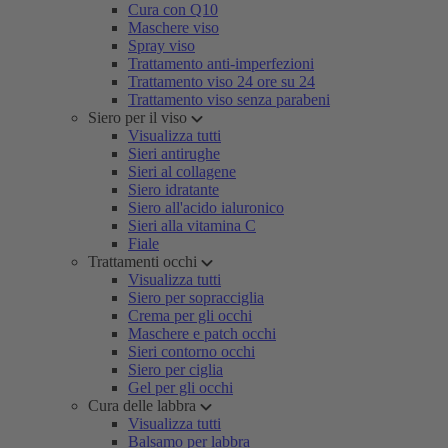
Cura con Q10
Maschere viso
Spray viso
Trattamento anti-imperfezioni
Trattamento viso 24 ore su 24
Trattamento viso senza parabeni
Siero per il viso
Visualizza tutti
Sieri antirughe
Sieri al collagene
Siero idratante
Siero all'acido ialuronico
Sieri alla vitamina C
Fiale
Trattamenti occhi
Visualizza tutti
Siero per sopracciglia
Crema per gli occhi
Maschere e patch occhi
Sieri contorno occhi
Siero per ciglia
Gel per gli occhi
Cura delle labbra
Visualizza tutti
Balsamo per labbra