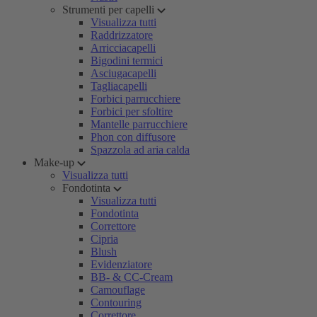
Strumenti per capelli
Visualizza tutti
Raddrizzatore
Arricciacapelli
Bigodini termici
Asciugacapelli
Tagliacapelli
Forbici parrucchiere
Forbici per sfoltire
Mantelle parrucchiere
Phon con diffusore
Spazzola ad aria calda
Make-up
Visualizza tutti
Fondotinta
Visualizza tutti
Fondotinta
Correttore
Cipria
Blush
Evidenziatore
BB- & CC-Cream
Camouflage
Contouring
Correttore