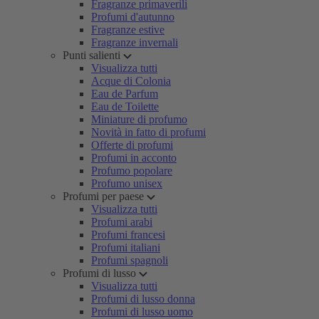
Fragranze primaverili
Profumi d'autunno
Fragranze estive
Fragranze invernali
Punti salienti
Visualizza tutti
Acque di Colonia
Eau de Parfum
Eau de Toilette
Miniature di profumo
Novità in fatto di profumi
Offerte di profumi
Profumi in acconto
Profumo popolare
Profumo unisex
Profumi per paese
Visualizza tutti
Profumi arabi
Profumi francesi
Profumi italiani
Profumi spagnoli
Profumi di lusso
Visualizza tutti
Profumi di lusso donna
Profumi di lusso uomo