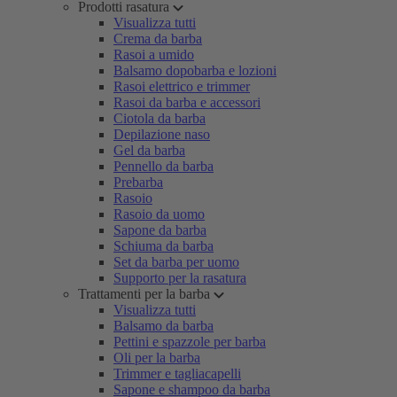
Prodotti rasatura
Visualizza tutti
Crema da barba
Rasoi a umido
Balsamo dopobarba e lozioni
Rasoi elettrico e trimmer
Rasoi da barba e accessori
Ciotola da barba
Depilazione naso
Gel da barba
Pennello da barba
Prebarba
Rasoio
Rasoio da uomo
Sapone da barba
Schiuma da barba
Set da barba per uomo
Supporto per la rasatura
Trattamenti per la barba
Visualizza tutti
Balsamo da barba
Pettini e spazzole per barba
Oli per la barba
Trimmer e tagliacapelli
Sapone e shampoo da barba