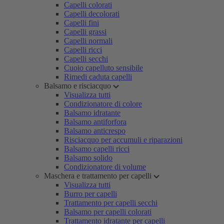
Capelli colorati
Capelli decolorati
Capelli fini
Capelli grassi
Capelli normali
Capelli ricci
Capelli secchi
Cuoio capelluto sensibile
Rimedi caduta capelli
Balsamo e risciacquo
Visualizza tutti
Condizionatore di colore
Balsamo idratante
Balsamo antiforfora
Balsamo anticrespo
Risciacquo per accumuli e riparazioni
Balsamo capelli ricci
Balsamo solido
Condizionatore di volume
Maschera e trattamento per capelli
Visualizza tutti
Burro per capelli
Trattamento per capelli secchi
Balsamo per capelli colorati
Trattamento idratante per capelli