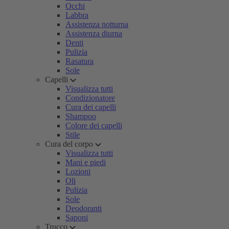
Occhi
Labbra
Assistenza notturna
Assistenza diurna
Denti
Pulizia
Rasatura
Sole
Capelli
Visualizza tutti
Condizionatore
Cura dei capelli
Shampoo
Colore dei capelli
Stile
Cura del corpo
Visualizza tutti
Mani e piedi
Lozioni
Oli
Pulizia
Sole
Deodoranti
Saponi
Trucco