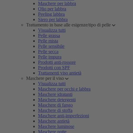
Maschere per labbra
Olio per labbra
Peeling labbra
Siero per labbra
Trattamento in base alle esigenze/tipo di pelle
Visualizza tutti
Pelle grassa
Pelle mista
Pelle sensibile
Pelle secca
Pelle impura
Prodotti anti-rossore
Prodotti con SPF
Trattamenti viso antietà
Maschere per il viso
Visualizza tutti
Maschere per occhi e labbra
Maschere idratanti
Maschere detergenti
Maschere di fango
Maschere di stoffa
Maschere anti-imperfezioni
Maschere antietà
Maschere luminose
Maschere notte