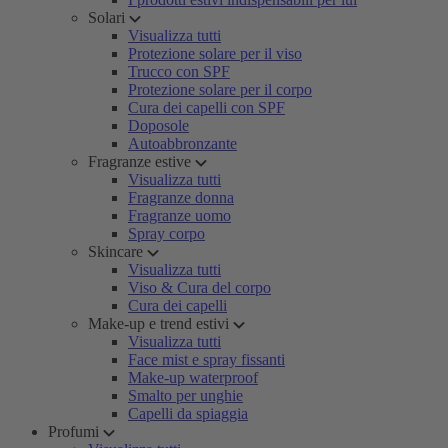
Solari
Visualizza tutti
Protezione solare per il viso
Trucco con SPF
Protezione solare per il corpo
Cura dei capelli con SPF
Doposole
Autoabbronzante
Fragranze estive
Visualizza tutti
Fragranze donna
Fragranze uomo
Spray corpo
Skincare
Visualizza tutti
Viso & Cura del corpo
Cura dei capelli
Make-up e trend estivi
Visualizza tutti
Face mist e spray fissanti
Make-up waterproof
Smalto per unghie
Capelli da spiaggia
Profumi