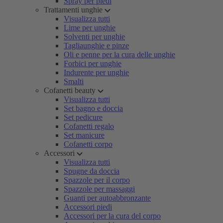
Spray per piedi
Trattamenti unghie
Visualizza tutti
Lime per unghie
Solventi per unghie
Tagliaunghie e pinze
Oli e penne per la cura delle unghie
Forbici per unghie
Indurente per unghie
Smalti
Cofanetti beauty
Visualizza tutti
Set bagno e doccia
Set pedicure
Cofanetti regalo
Set manicure
Cofanetti corpo
Accessori
Visualizza tutti
Spugne da doccia
Spazzole per il corpo
Spazzole per massaggi
Guanti per autoabbronzante
Accessori piedi
Accessori per la cura del corpo