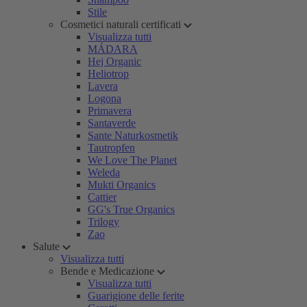
Stile
Cosmetici naturali certificati
Visualizza tutti
MÁDARA
Hej Organic
Heliotrop
Lavera
Logona
Primavera
Santaverde
Sante Naturkosmetik
Tautropfen
We Love The Planet
Weleda
Mukti Organics
Cattier
GG's True Organics
Trilogy
Zao
Salute
Visualizza tutti
Bende e Medicazione
Visualizza tutti
Guarigione delle ferite