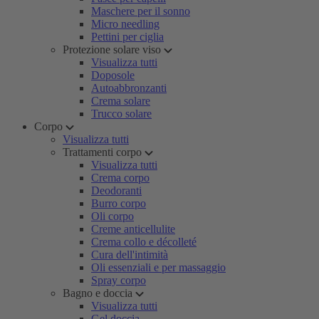
Maschere per il sonno
Micro needling
Pettini per ciglia
Protezione solare viso
Visualizza tutti
Doposole
Autoabbronzanti
Crema solare
Trucco solare
Corpo
Visualizza tutti
Trattamenti corpo
Visualizza tutti
Crema corpo
Deodoranti
Burro corpo
Oli corpo
Creme anticellulite
Crema collo e décolleté
Cura dell'intimità
Oli essenziali e per massaggio
Spray corpo
Bagno e doccia
Visualizza tutti
Gel doccia