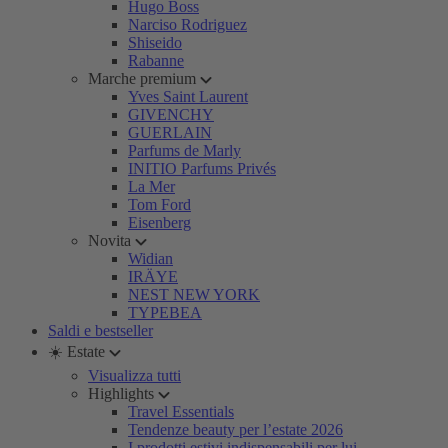
Hugo Boss
Narciso Rodriguez
Shiseido
Rabanne
Marche premium
Yves Saint Laurent
GIVENCHY
GUERLAIN
Parfums de Marly
INITIO Parfums Privés
La Mer
Tom Ford
Eisenberg
Novita
Widian
IRÄYE
NEST NEW YORK
TYPEBEA
Saldi e bestseller
☀️ Estate
Visualizza tutti
Highlights
Travel Essentials
Tendenze beauty per l’estate 2026
I prodotti estivi indispensabili per lui