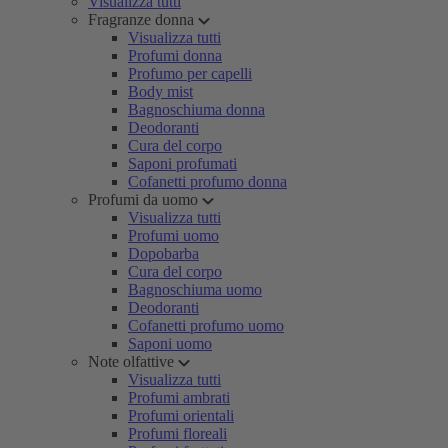
Visualizza tutti
Fragranze donna
Visualizza tutti
Profumi donna
Profumo per capelli
Body mist
Bagnoschiuma donna
Deodoranti
Cura del corpo
Saponi profumati
Cofanetti profumo donna
Profumi da uomo
Visualizza tutti
Profumi uomo
Dopobarba
Cura del corpo
Bagnoschiuma uomo
Deodoranti
Cofanetti profumo uomo
Saponi uomo
Note olfattive
Visualizza tutti
Profumi ambrati
Profumi orientali
Profumi floreali