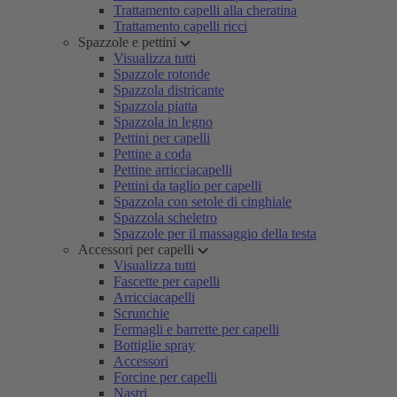
Trattamento capelli alla cheratina
Trattamento capelli ricci
Spazzole e pettini
Visualizza tutti
Spazzole rotonde
Spazzola districante
Spazzola piatta
Spazzola in legno
Pettini per capelli
Pettine a coda
Pettine arricciacapelli
Pettini da taglio per capelli
Spazzola con setole di cinghiale
Spazzola scheletro
Spazzole per il massaggio della testa
Accessori per capelli
Visualizza tutti
Fascette per capelli
Arricciacapelli
Scrunchie
Fermagli e barrette per capelli
Bottiglie spray
Accessori
Forcine per capelli
Nastri