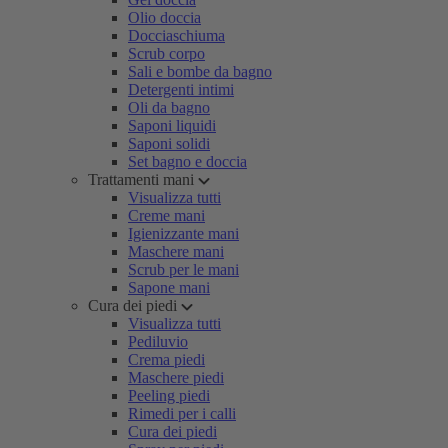
Olio doccia
Docciaschiuma
Scrub corpo
Sali e bombe da bagno
Detergenti intimi
Oli da bagno
Saponi liquidi
Saponi solidi
Set bagno e doccia
Trattamenti mani
Visualizza tutti
Creme mani
Igienizzante mani
Maschere mani
Scrub per le mani
Sapone mani
Cura dei piedi
Visualizza tutti
Pediluvio
Crema piedi
Maschere piedi
Peeling piedi
Rimedi per i calli
Cura dei piedi