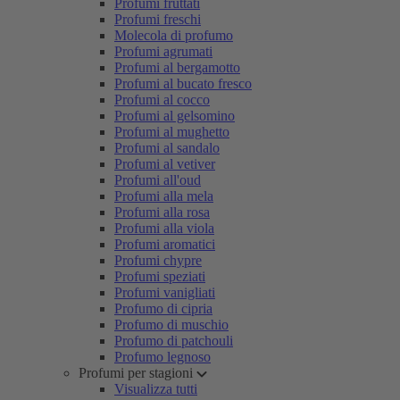
Profumi fruttati
Profumi freschi
Molecola di profumo
Profumi agrumati
Profumi al bergamotto
Profumi al bucato fresco
Profumi al cocco
Profumi al gelsomino
Profumi al mughetto
Profumi al sandalo
Profumi al vetiver
Profumi all'oud
Profumi alla mela
Profumi alla rosa
Profumi alla viola
Profumi aromatici
Profumi chypre
Profumi speziati
Profumi vanigliati
Profumo di cipria
Profumo di muschio
Profumo di patchouli
Profumo legnoso
Profumi per stagioni
Visualizza tutti