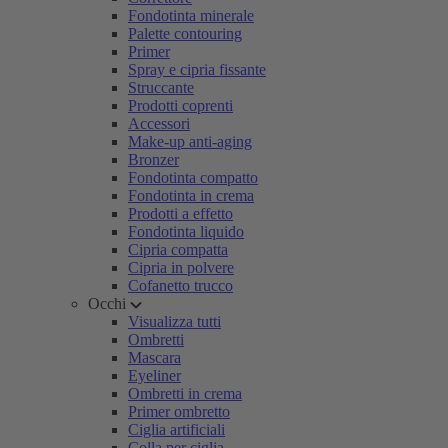
Fondotinta minerale
Palette contouring
Primer
Spray e cipria fissante
Struccante
Prodotti coprenti
Accessori
Make-up anti-aging
Bronzer
Fondotinta compatto
Fondotinta in crema
Prodotti a effetto
Fondotinta liquido
Cipria compatta
Cipria in polvere
Cofanetto trucco
Occhi
Visualizza tutti
Ombretti
Mascara
Eyeliner
Ombretti in crema
Primer ombretto
Ciglia artificiali
Colla per ciglia