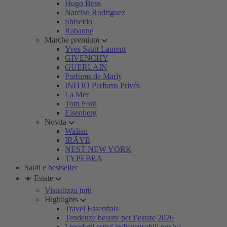
Hugo Boss
Narciso Rodriguez
Shiseido
Rabanne
Marche premium
Yves Saint Laurent
GIVENCHY
GUERLAIN
Parfums de Marly
INITIO Parfums Privés
La Mer
Tom Ford
Eisenberg
Novita
Widian
IRÄYE
NEST NEW YORK
TYPEBEA
Saldi e bestseller
☀️ Estate
Visualizza tutti
Highlights
Travel Essentials
Tendenze beauty per l’estate 2026
I prodotti estivi indispensabili per lui