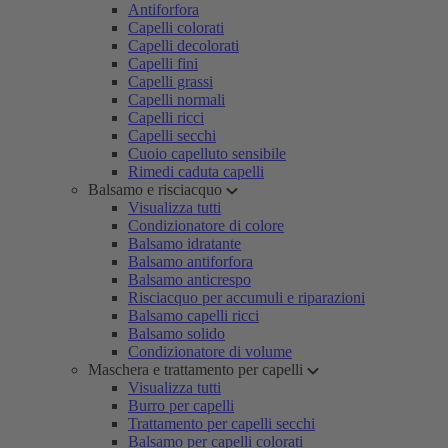
Antiforfora
Capelli colorati
Capelli decolorati
Capelli fini
Capelli grassi
Capelli normali
Capelli ricci
Capelli secchi
Cuoio capelluto sensibile
Rimedi caduta capelli
Balsamo e risciacquo
Visualizza tutti
Condizionatore di colore
Balsamo idratante
Balsamo antiforfora
Balsamo anticrespo
Risciacquo per accumuli e riparazioni
Balsamo capelli ricci
Balsamo solido
Condizionatore di volume
Maschera e trattamento per capelli
Visualizza tutti
Burro per capelli
Trattamento per capelli secchi
Balsamo per capelli colorati