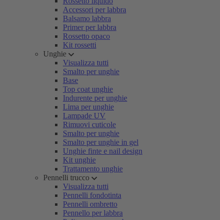
Rossetto liquido
Accessori per labbra
Balsamo labbra
Primer per labbra
Rossetto opaco
Kit rossetti
Unghie
Visualizza tutti
Smalto per unghie
Base
Top coat unghie
Indurente per unghie
Lima per unghie
Lampade UV
Rimuovi cuticole
Smalto per unghie
Smalto per unghie in gel
Unghie finte e nail design
Kit unghie
Trattamento unghie
Pennelli trucco
Visualizza tutti
Pennelli fondotinta
Pennelli ombretto
Pennello per labbra