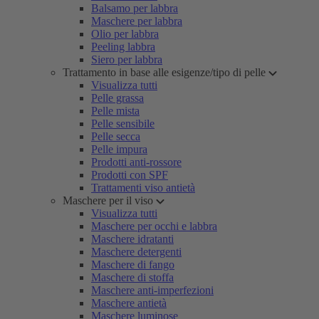
Balsamo per labbra
Maschere per labbra
Olio per labbra
Peeling labbra
Siero per labbra
Trattamento in base alle esigenze/tipo di pelle
Visualizza tutti
Pelle grassa
Pelle mista
Pelle sensibile
Pelle secca
Pelle impura
Prodotti anti-rossore
Prodotti con SPF
Trattamenti viso antietà
Maschere per il viso
Visualizza tutti
Maschere per occhi e labbra
Maschere idratanti
Maschere detergenti
Maschere di fango
Maschere di stoffa
Maschere anti-imperfezioni
Maschere antietà
Maschere luminose