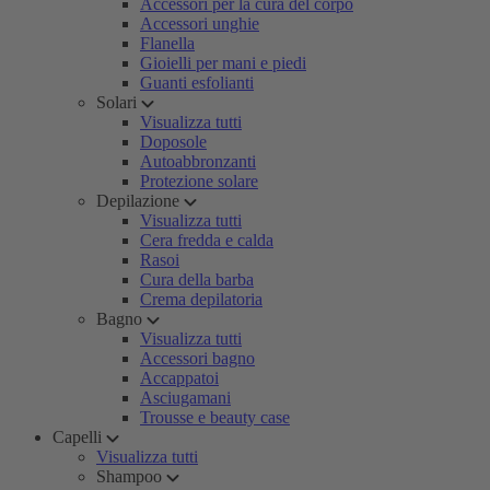
Accessori per la cura del corpo
Accessori unghie
Flanella
Gioielli per mani e piedi
Guanti esfolianti
Solari
Visualizza tutti
Doposole
Autoabbronzanti
Protezione solare
Depilazione
Visualizza tutti
Cera fredda e calda
Rasoi
Cura della barba
Crema depilatoria
Bagno
Visualizza tutti
Accessori bagno
Accappatoi
Asciugamani
Trousse e beauty case
Capelli
Visualizza tutti
Shampoo