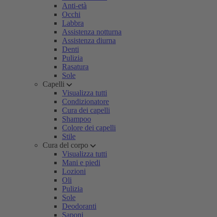
Anti-età
Occhi
Labbra
Assistenza notturna
Assistenza diurna
Denti
Pulizia
Rasatura
Sole
Capelli
Visualizza tutti
Condizionatore
Cura dei capelli
Shampoo
Colore dei capelli
Stile
Cura del corpo
Visualizza tutti
Mani e piedi
Lozioni
Oli
Pulizia
Sole
Deodoranti
Saponi