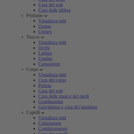
Cura del sole
Cura delle labbra
Profumo
Visualizza tutti
Donne
Unisex
Trucco
Visualizza tutti
Occhi
Labbra
Unghie
Carnagione
Corpo
Visualizza tutti
Cura del corpo
Pulizia
Cura del sole
Cura delle mani e dei piedi
Gentiluomini
Gravidanza e cura del bambino
Capelli
Visualizza tutti
Colorazione
Condizionatore
Cura dei capelli