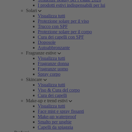
I prodotti estivi indispensabili per lui
Solari
Visualizza tutti
Protezione solare per il viso
Trucco con SPF
Protezione solare per il corpo
Cura dei capelli con SPF
Doposole
Autoabbronzante
Fragranze estive
Visualizza tutti
Fragranze donna
Fragranze uomo
Spray corpo
Skincare
Visualizza tutti
Viso & Cura del corpo
Cura dei capelli
Make-up e trend estivi
Visualizza tutti
Face mist e spray fissanti
Make-up waterproof
Smalto per unghie
Capelli da spiaggia