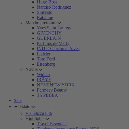
Hugo Boss
Narciso Rodriguez
Shiseido
Rabanne
Marche premium
Yves Saint Laurent
GIVENCHY
GUERLAIN
Parfums de Marly
INITIO Parfums Privés
La Mer
Tom Ford
Eisenberg
Novita
Widian
IRÄYE
NEST NEW YORK
Farmacy Beauty
TYPEBEA
Sale
☀️ Estate
Visualizza tutti
Highlights
Travel Essentials
Tendenze beauty per l’estate 2026