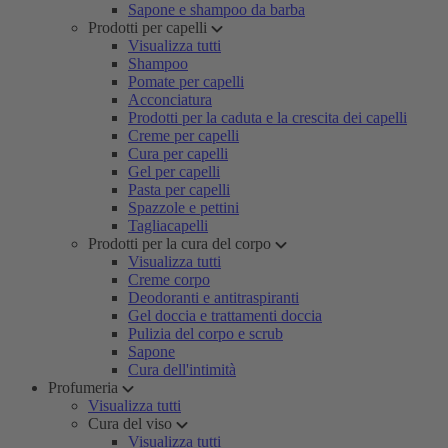
Sapone e shampoo da barba
Prodotti per capelli
Visualizza tutti
Shampoo
Pomate per capelli
Acconciatura
Prodotti per la caduta e la crescita dei capelli
Creme per capelli
Cura per capelli
Gel per capelli
Pasta per capelli
Spazzole e pettini
Tagliacapelli
Prodotti per la cura del corpo
Visualizza tutti
Creme corpo
Deodoranti e antitraspiranti
Gel doccia e trattamenti doccia
Pulizia del corpo e scrub
Sapone
Cura dell'intimità
Profumeria
Visualizza tutti
Cura del viso
Visualizza tutti