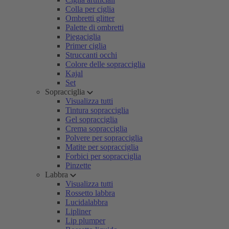
Colla per ciglia
Ombretti glitter
Palette di ombretti
Piegaciglia
Primer ciglia
Struccanti occhi
Colore delle sopracciglia
Kajal
Set
Sopracciglia
Visualizza tutti
Tintura sopracciglia
Gel sopracciglia
Crema sopracciglia
Polvere per sopracciglia
Matite per sopracciglia
Forbici per sopracciglia
Pinzette
Labbra
Visualizza tutti
Rossetto labbra
Lucidalabbra
Lipliner
Lip plumper