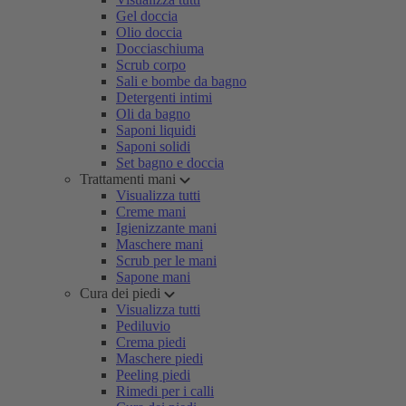
Gel doccia
Olio doccia
Docciaschiuma
Scrub corpo
Sali e bombe da bagno
Detergenti intimi
Oli da bagno
Saponi liquidi
Saponi solidi
Set bagno e doccia
Trattamenti mani
Visualizza tutti
Creme mani
Igienizzante mani
Maschere mani
Scrub per le mani
Sapone mani
Cura dei piedi
Visualizza tutti
Pediluvio
Crema piedi
Maschere piedi
Peeling piedi
Rimedi per i calli