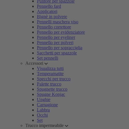
Pulitore per spazzole
Pennello fard
Applicatori
Bignè in polvere
Pennelli maschera viso
Pennello correttore
Pennello per evidenziatore
Pennello per eyeliner
Pennello per polveri
Pennello per sopracciglia
Sacchetti per spazzole
Set pennelli
Accessori
Visualizza tutti
Temperamatite
Specchi per trucco
Palette trucco
Spugnette trucco
Spugne Konjac
Unghie
Carnagione
Labbra
Occhi
Set
Trucco impermeabile