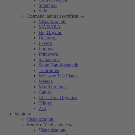
Shampoo
Stile
Cosmetici naturali certificati
Visualizza tutti
MÁDARA
Hej Organic
Heliotrop
Lavera
Logona
Primavera
Santaverde
Sante Naturkosmetik
Tautropfen
We Love The Planet
Weleda
Mukti Organics
Cattier
GG's True Organics
Trilogy
Zao
Salute
Visualizza tutti
Bende e Medicazione
Visualizza tutti