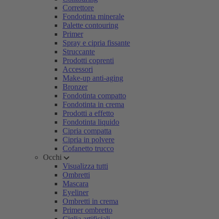
Correttore
Fondotinta minerale
Palette contouring
Primer
Spray e cipria fissante
Struccante
Prodotti coprenti
Accessori
Make-up anti-aging
Bronzer
Fondotinta compatto
Fondotinta in crema
Prodotti a effetto
Fondotinta liquido
Cipria compatta
Cipria in polvere
Cofanetto trucco
Occhi
Visualizza tutti
Ombretti
Mascara
Eyeliner
Ombretti in crema
Primer ombretto
Ciglia artificiali