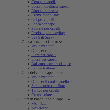
Cera per capelli
Spray modellante capelli
Ritocco ricrescita
Crema modellante
Gel per capelli
Lacca per capelli
Polvere per capelli
Prodotti per lo styling
Sea Salt Spray
Crema senza risciacquo
Visualizza tutti
Olio per capelli
Siero per capelli
Spray per capelli
Balsamo senza risciacquo
Set per trattamenti
Cura del cuoio capelluto
Visualizza tutti
Olio per il cuoio capelluto
Scrub cuoio capelluto
Tonico per capelli
Crema solare
Cura in base al tipo di capelli
Visualizza tutti
Anticrespo