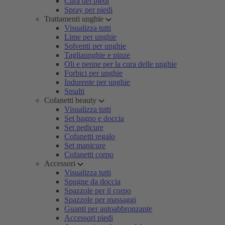
Cura dei piedi
Spray per piedi
Trattamenti unghie
Visualizza tutti
Lime per unghie
Solventi per unghie
Tagliaunghie e pinze
Oli e penne per la cura delle unghie
Forbici per unghie
Indurente per unghie
Smalti
Cofanetti beauty
Visualizza tutti
Set bagno e doccia
Set pedicure
Cofanetti regalo
Set manicure
Cofanetti corpo
Accessori
Visualizza tutti
Spugne da doccia
Spazzole per il corpo
Spazzole per massaggi
Guanti per autoabbronzante
Accessori piedi