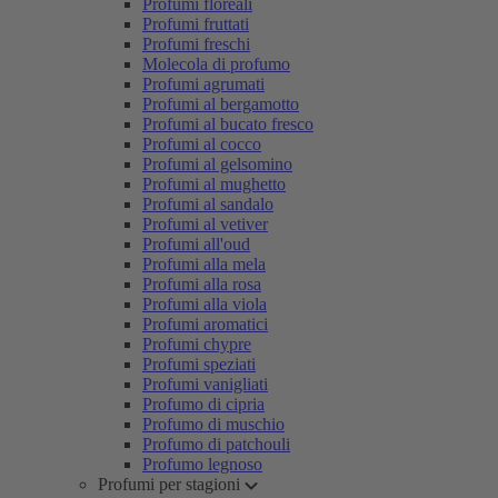
Profumi floreali
Profumi fruttati
Profumi freschi
Molecola di profumo
Profumi agrumati
Profumi al bergamotto
Profumi al bucato fresco
Profumi al cocco
Profumi al gelsomino
Profumi al mughetto
Profumi al sandalo
Profumi al vetiver
Profumi all'oud
Profumi alla mela
Profumi alla rosa
Profumi alla viola
Profumi aromatici
Profumi chypre
Profumi speziati
Profumi vanigliati
Profumo di cipria
Profumo di muschio
Profumo di patchouli
Profumo legnoso
Profumi per stagioni