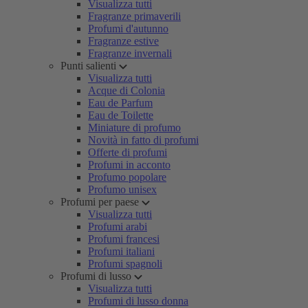
Visualizza tutti
Fragranze primaverili
Profumi d'autunno
Fragranze estive
Fragranze invernali
Punti salienti
Visualizza tutti
Acque di Colonia
Eau de Parfum
Eau de Toilette
Miniature di profumo
Novità in fatto di profumi
Offerte di profumi
Profumi in acconto
Profumo popolare
Profumo unisex
Profumi per paese
Visualizza tutti
Profumi arabi
Profumi francesi
Profumi italiani
Profumi spagnoli
Profumi di lusso
Visualizza tutti
Profumi di lusso donna