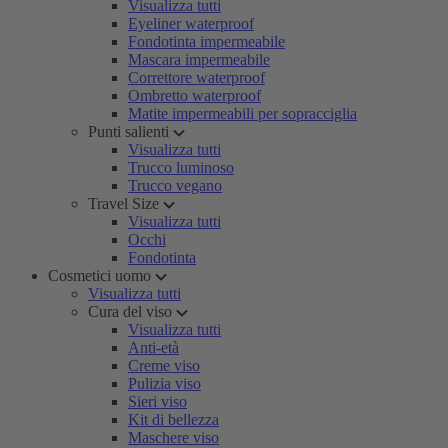
Visualizza tutti
Eyeliner waterproof
Fondotinta impermeabile
Mascara impermeabile
Correttore waterproof
Ombretto waterproof
Matite impermeabili per sopracciglia
Punti salienti
Visualizza tutti
Trucco luminoso
Trucco vegano
Travel Size
Visualizza tutti
Occhi
Fondotinta
Cosmetici uomo
Visualizza tutti
Cura del viso
Visualizza tutti
Anti-età
Creme viso
Pulizia viso
Sieri viso
Kit di bellezza
Maschere viso