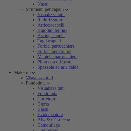
Nastri
Strumenti per capelli
Visualizza tutti
Raddrizzatore
Arricciacapelli
Bigodini termici
Asciugacapelli
Tagliacapelli
Forbici parrucchiere
Forbici per sfoltire
Mantelle parrucchiere
Phon con diffusore
Spazzola ad aria calda
Make-up
Visualizza tutti
Fondotinta
Visualizza tutti
Fondotinta
Correttore
Cipria
Blush
Evidenziatore
BB- & CC-Cream
Camouflage
Contouring