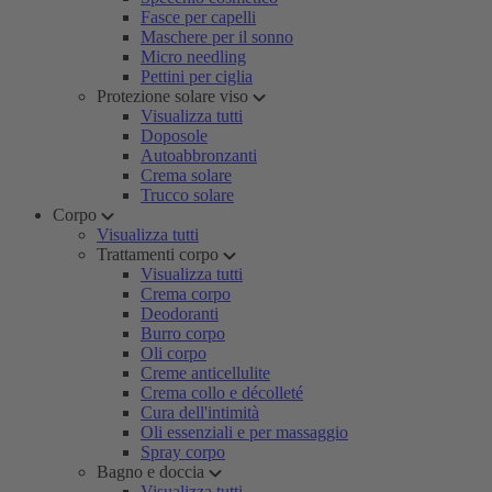
Fasce per capelli
Maschere per il sonno
Micro needling
Pettini per ciglia
Protezione solare viso
Visualizza tutti
Doposole
Autoabbronzanti
Crema solare
Trucco solare
Corpo
Visualizza tutti
Trattamenti corpo
Visualizza tutti
Crema corpo
Deodoranti
Burro corpo
Oli corpo
Creme anticellulite
Crema collo e décolleté
Cura dell'intimità
Oli essenziali e per massaggio
Spray corpo
Bagno e doccia
Visualizza tutti