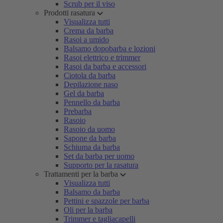
Scrub per il viso
Prodotti rasatura
Visualizza tutti
Crema da barba
Rasoi a umido
Balsamo dopobarba e lozioni
Rasoi elettrico e trimmer
Rasoi da barba e accessori
Ciotola da barba
Depilazione naso
Gel da barba
Pennello da barba
Prebarba
Rasoio
Rasoio da uomo
Sapone da barba
Schiuma da barba
Set da barba per uomo
Supporto per la rasatura
Trattamenti per la barba
Visualizza tutti
Balsamo da barba
Pettini e spazzole per barba
Oli per la barba
Trimmer e tagliacapelli