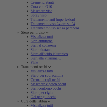
Creme idratanti
Cura con Q10
Maschere viso
Spray viso
Trattamento anti-imperfezioni
Trattamento viso 24 ore su 24
Trattamento viso senza parabeni
Siero per il viso
Visualizza tutti
Sieri antirughe
Sieri al collagene
Siero idratante
Siero all'acido ialuronico
Sieri alla vitamina C
Fiale
Trattamenti occhi
Visualizza tutti
Siero per sopracciglia
Crema per gli occhi
Maschere e patch occhi
Sieri contorno occhi
Siero per ciglia
Gel per gli occhi
Cura delle labbra
Visualizza tutti