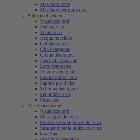
Maschere notte
Maschere per punti neri
Pulizia del viso
Visualizza tutti
Peeling viso
Tonici viso
Acqua micellare
Gel detergente
Olio detergente
Crema detergente
Dischetti struccanti
Latte detergente
Polvere detergente
Salviette struccanti
Sapone per il viso
Schiuma detergente
Set pulizia viso
Struccanti
Accessori viso
Visualizza tutti
Massaggio del viso
Spazzole per la pulizia del viso
Strumenti per la pulizia del viso
Gua Sha
Specchio cosmetico