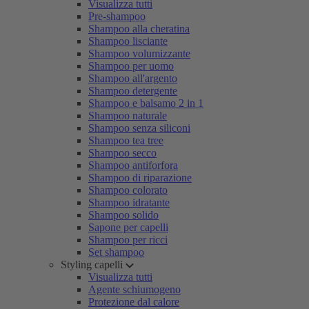
Visualizza tutti
Pre-shampoo
Shampoo alla cheratina
Shampoo lisciante
Shampoo volumizzante
Shampoo per uomo
Shampoo all'argento
Shampoo detergente
Shampoo e balsamo 2 in 1
Shampoo naturale
Shampoo senza siliconi
Shampoo tea tree
Shampoo secco
Shampoo antiforfora
Shampoo di riparazione
Shampoo colorato
Shampoo idratante
Shampoo solido
Sapone per capelli
Shampoo per ricci
Set shampoo
Styling capelli
Visualizza tutti
Agente schiumogeno
Protezione dal calore