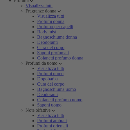
Profumi
Visualizza tutti
Fragranze donna
Visualizza tutti
Profumi donna
Profumo per capelli
Body mist
Bagnoschiuma donna
Deodoranti
Cura del corpo
Saponi profumati
Cofanetti profumo donna
Profumi da uomo
Visualizza tutti
Profumi uomo
Dopobarba
Cura del corpo
Bagnoschiuma uomo
Deodoranti
Cofanetti profumo uomo
Saponi uomo
Note olfattive
Visualizza tutti
Profumi ambrati
Profumi orientali