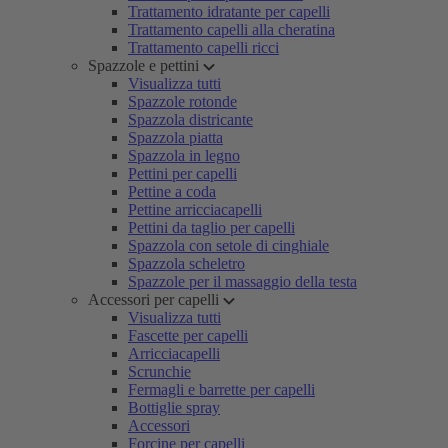
Trattamento idratante per capelli
Trattamento capelli alla cheratina
Trattamento capelli ricci
Spazzole e pettini
Visualizza tutti
Spazzole rotonde
Spazzola districante
Spazzola piatta
Spazzola in legno
Pettini per capelli
Pettine a coda
Pettine arricciacapelli
Pettini da taglio per capelli
Spazzola con setole di cinghiale
Spazzola scheletro
Spazzole per il massaggio della testa
Accessori per capelli
Visualizza tutti
Fascette per capelli
Arricciacapelli
Scrunchie
Fermagli e barrette per capelli
Bottiglie spray
Accessori
Forcine per capelli